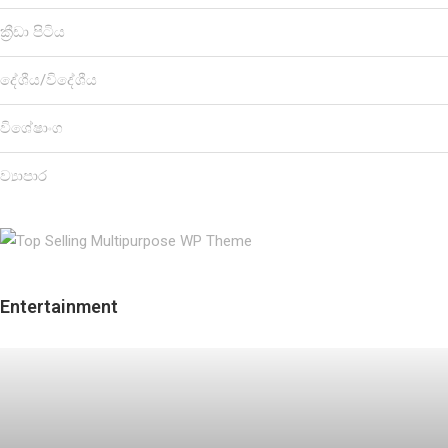
ක්‍රීඩා පිටිය
දේශීය/විදේශීය
විශේෂාංග
ව්‍යාපාර
Entertainment