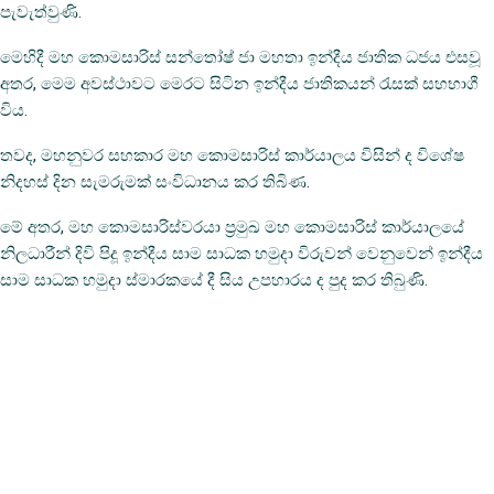
පැවැත්වුණි.
මෙහිදී මහ කොමසාරිස් සන්තෝෂ් ජා මහතා ඉන්දීය ජාතික ධජය එසවූ
අතර, මෙම අවස්ථාවට මෙරට සිටින ඉන්දීය ජාතිකයන් රැසක් සහභාගී
විය.
තවද, මහනුවර සහකාර මහ කොමසාරිස් කාර්යාලය විසින් ද විශේෂ
නිදහස් දින සැමරුමක් සංවිධානය කර තිබිණ.
මේ අතර, මහ කොමසාරිස්වරයා ප්‍රමුඛ මහ කොමසාරිස් කාර්යාලයේ
නිලධාරීන් දිවි පිදූ ඉන්දීය සාම සාධක හමුදා විරුවන් වෙනුවෙන් ඉන්දීය
සාම සාධක හමුදා ස්මාරකයේ දී සිය උපහාරය ද පුද කර තිබුණි.