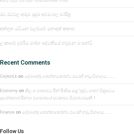
රට රටවල අරුම පුදුම අවමංගල චාරිත්‍ර
අත්භූත යටියන වලව්වේ නොදත් කතාව
ලංකාවේ දුම්රිය මාර්ග පද්ධතියේ හමුවන මංසන්ධි
Recent Comments
on
CeylonLk
දේශබන්දු තෙන්නකෝන්ට එරෙහි නඩු විභාගය……….
on
Economy
තිලංග මාතාවට පින් පිණිස සෑදූ ‘බුද්ධ මාතා’ චිත්‍රපටය
පූජෝපහාර සිනමා ව්‍යාපාරයේ සටකපට මිථ්‍යාචාරයකි..!
on
Finance
දේශබන්දු තෙන්නකෝන්ට එරෙහි නඩු විභාගය……….
Follow Us