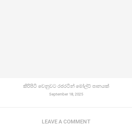
කිරි­පිටි වෙනු­වට රජ­ර­ටින් මෝල්ට් පානයක්
September 18, 2025
LEAVE A COMMENT