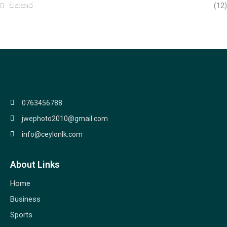
ව්‍යාපාර
(12)
0763456788
jwephoto2010@gmail.com
info@ceylonlk.com
About Links
Home
Business
Sports