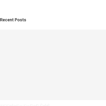
Recent Posts
මඩුවන්වෙල වලව්වේ විත්ති