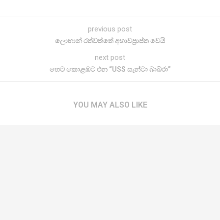
previous post
ලොහාන් රත්වත්තේ අභාවප්‍රාප්ත වෙයි
next post
හෙට කොළඹට එන “USS සැන්ටා බාබ්රා”
YOU MAY ALSO LIKE