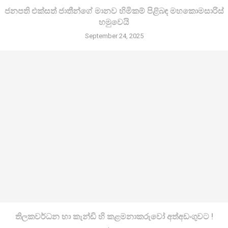
ජනපති එක්සත් ජාතීන්ගේ මානව හිමිකම් පිළිබඳ මහකොමසාරිස්
හමුවෙයි
September 24, 2025
තිලකවර්ධන හා කැන්ඩි හි කළමනාකරුවෝ අත්අඩංගුවට !