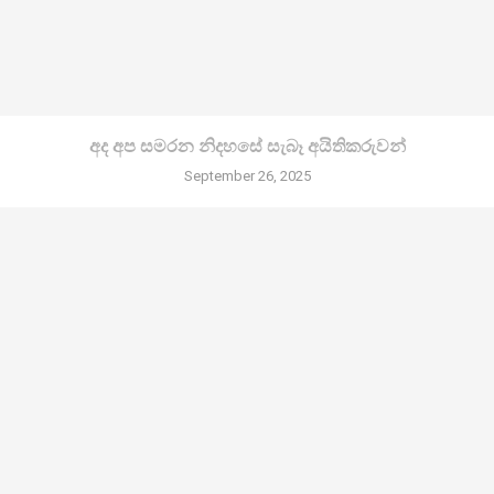
අද අප සමරන නිදහසේ සැබෑ අයිතිකරුවන්
September 26, 2025