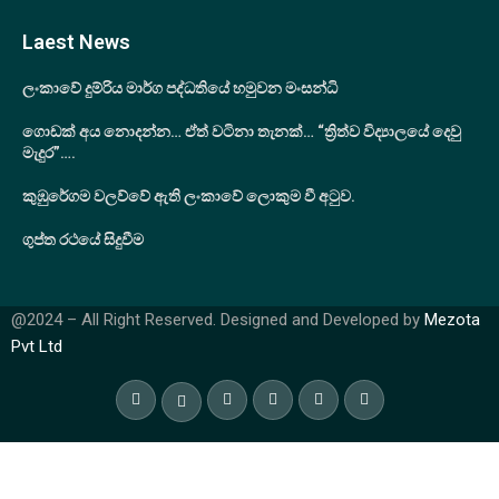
Laest News
ලංකාවේ දුම්රිය මාර්ග පද්ධතියේ හමුවන මංසන්ධි
ගොඩක් අය නොදන්න… ඒත් වටිනා තැනක්… “ත්‍රිත්ව විද්‍යාලයේ දෙවු
මැදුර”….
කුඹුරේගම වලව්වේ ඇති ලංකාවේ ලොකුම වී අටුව.
ගුප්ත රථයේ සිදුවීම
@2024 – All Right Reserved. Designed and Developed by
Mezota
Pvt Ltd