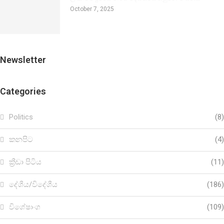
October 7, 2025
Newsletter
Categories
Politics
(8)
කනපිට
(4)
ක්‍රීඩා පිටිය
(11)
දේශීය/විදේශීය
(186)
විශේෂාංග
(109)