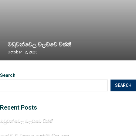
මඩුවන්වෙල වලව්වේ විත්ති
October 12, 2025
Search
SEARCH
Recent Posts
මඩුවන්වෙල වලව්වේ විත්ති
අපේ වැව් වනසන ආක්රමණික ශාක