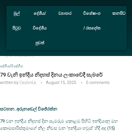
මුල්
දේශීය/
ව්‍යාපාර
විශේෂාංග
කනපිට
පිටුව
විදේශීය
/ රසදෝත
පුවත්
Home
දේශීය/විදේශීය
79 වැනි ඉන්දීය නිදහස් දිනය
ලංකාවේදී සැමරේ
දේශීය/විදේශීය
79 වැනි ඉන්දීය නිදහස් දිනය ලංකාවේදී සැමරේ
written by
CeylonLk
August 15, 2025
0 comments
සටහන..අරුනඩෙල් විජේරත්න
79 වන ඉන්දීය නිදහස් දින සැමරුම කොළඹ පිහිටි ඉන්දියානු මහ
කොමසාරිස්තුමාගේ නිල නිවස වන ‘ඉන්දියා හවුස්’ හිදී අද (15)