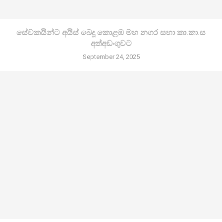
සේවකයින්ට අයිස් බෙදූ කොළඹ මහ නගර සභා කා.කා.ස
අත්අඩංගුවට
September 24, 2025