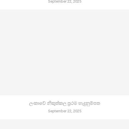
September 22, 2025
ලංකාවේ නිකුත්කල ප්‍රථම හැදුනුම්පත
September 22, 2025