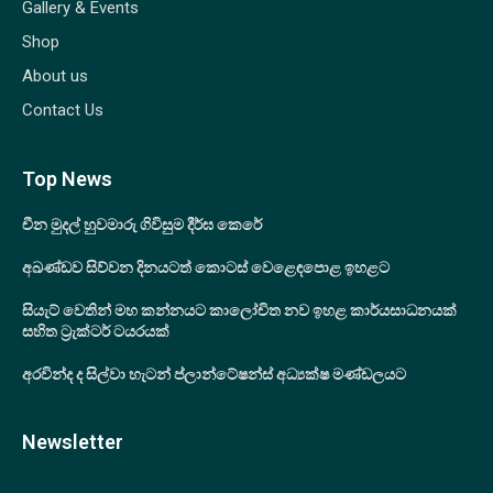
Gallery & Events
Shop
About us
Contact Us
Top News
චීන මුදල් හුවමාරු ගිවිසුම දීර්ඝ කෙරේ
අඛණ්ඩව සිව්වන දිනයටත් කොටස් වෙළෙඳපොළ ඉහළට
සියැට් වෙතින් මහ කන්නයට කාලෝචිත නව ඉහළ කාර්යසාධනයක්
සහිත ට්‍රැක්ටර් ටයරයක්
අරවින්ද ද සිල්වා හැටන් ප්ලාන්ටේෂන්ස් අධ්‍යක්ෂ මණ්ඩලයට
Newsletter