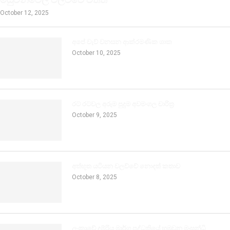
October 12, 2025
අපේ වැව් වනසන ආක්රමණික ශාක
October 10, 2025
රට රටවල අරුම පුදුම අවමංගල චාරිත්‍ර
October 9, 2025
අත්භූත යටියන වලව්වේ නොදත් කතාව
October 8, 2025
ලංකාවේ දුම්රිය මාර්ග පද්ධතියේ හමුවන මංසන්ධි