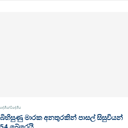
දේශීය/විදේශීය
බිහිසුණු මාරක අනතුරකින් පාසල් සිසුවියන්
54 බේරෙයි