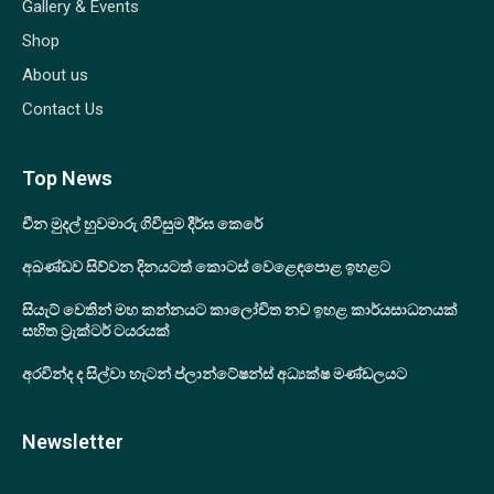
Gallery & Events
Shop
About us
Contact Us
Top News
චීන මුදල් හුවමාරු ගිවිසුම දීර්ඝ කෙරේ
අඛණ්ඩව සිව්වන දිනයටත් කොටස් වෙළෙඳපොළ ඉහළට
සියැට් වෙතින් මහ කන්නයට කාලෝචිත නව ඉහළ කාර්යසාධනයක්
සහිත ට්‍රැක්ටර් ටයරයක්
අරවින්ද ද සිල්වා හැටන් ප්ලාන්ටේෂන්ස් අධ්‍යක්ෂ මණ්ඩලයට
Newsletter