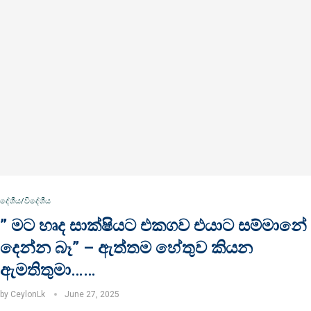
දේශීය/විදේශීය
” මට හෘද සාක්ෂියට එකගව එයාට සම්මානේ
දෙන්න බෑ” – ඇත්තම හේතුව කියන
ඇමතිතුමා……
by
CeylonLk
June 27, 2025