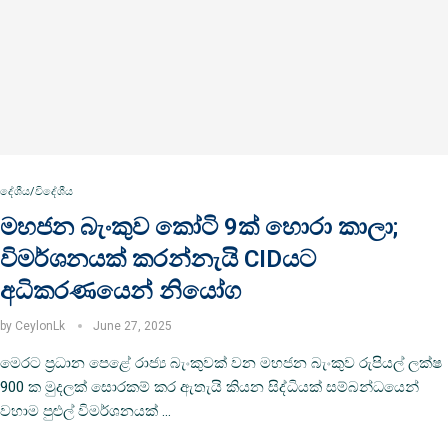
දේශීය/විදේශීය
මහජන බැංකුව කෝටි 9ක් හොරා කාලා;
විමර්ශනයක් කරන්නැයි CIDයට
අධිකරණයෙන් නියෝග
by
CeylonLk
June 27, 2025
මෙරට ප්‍රධාන පෙළේ රාජ්‍ය බැංකුවක් වන මහජන බැංකුව රුපියල් ලක්ෂ
900 ක මුදලක් සොරකම් කර ඇතැයි කියන සිද්ධියක් සම්බන්ධයෙන්
වහාම පුළුල් විමර්ශනයක් …