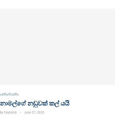
දේශීය/විදේශීය
නාමල්ගේ නඩුවක් කල් යයි
by
CeylonLk
June 27, 2025