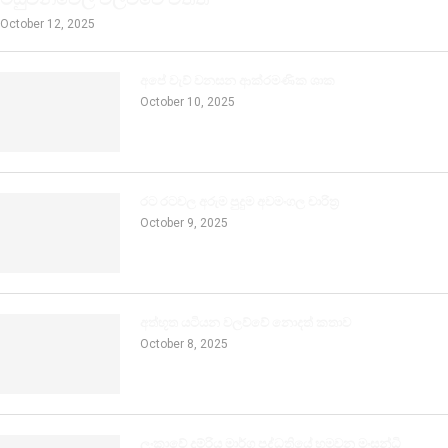
October 12, 2025
අපේ වැව් වනසන ආක්රමණික ශාක
October 10, 2025
රට රටවල අරුම පුදුම අවමංගල චාරිත්‍ර
October 9, 2025
අත්භූත යටියන වලව්වේ නොදත් කතාව
October 8, 2025
ලංකාවේ දුම්රිය මාර්ග පද්ධතියේ හමුවන මංසන්ධි