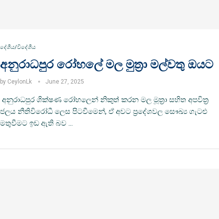
දේශීය/විදේශීය
අනුරාධපුර රෝහලේ මල මුත්‍රා මල්වතු ඔයට
by
CeylonLk
June 27, 2025
අනුරාධපුර ශික්ෂණ රෝහලෙන් නිකුත් කරන මල මූත්‍රා සහිත අපවිත්‍ර
ජලය නීතිවිරෝධී ලෙස පිටවීමෙන්, ඒ අවට ප්‍රදේශවල සෞඛ්‍ය ගැටළු
මතුවීමට ඉඩ ඇති බව …