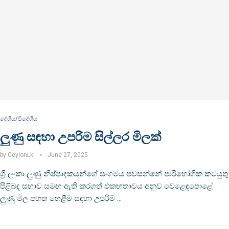
දේශීය/විදේශීය
ලුණු සඳහා උපරිම සිල්ලර මිලක්
by
CeylonLk
June 27, 2025
ශ්‍රී ලංකා ලුණු නිෂ්පාදකයන්ගේ සංගමය පවසන්නේ පාරිභෝගික කටයුතු
පිළිබඳ සභාව සමඟ ඇති කරගත් එකඟතාවය අනුව වෙළෙඳපොළේ
ලුණු මිල පහත හෙළීම සඳහා උපරිම …