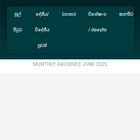
මුල්
දේශීය/
ව්‍යාපාර
විශේෂාංග
කනපිට
පිටුව
විදේශීය
/ රසදෝත
පුවත්
Home
Archives
MONTHLY ARCHIVES
JUNE 2025