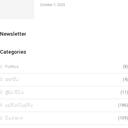
October 7, 2025
Newsletter
Categories
Politics
(8)
කනපිට
(4)
ක්‍රීඩා පිටිය
(11)
දේශීය/විදේශීය
(186)
විශේෂාංග
(109)