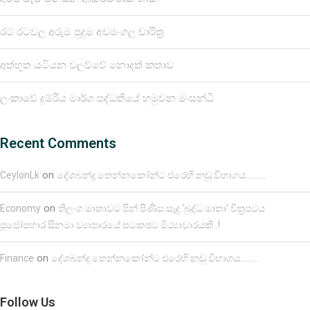
රට රටවල අරුම පුදුම අවමංගල චාරිත්‍ර
අත්භූත යටියන වලව්වේ නොදත් කතාව
ලංකාවේ දුම්රිය මාර්ග පද්ධතියේ හමුවන මංසන්ධි
Recent Comments
on
CeylonLk
දේශබන්දු තෙන්නකෝන්ට එරෙහි නඩු විභාගය……….
on
Economy
තිලංග මාතාවට පින් පිණිස සෑදූ ‘බුද්ධ මාතා’ චිත්‍රපටය
පූජෝපහාර සිනමා ව්‍යාපාරයේ සටකපට මිථ්‍යාචාරයකි..!
on
Finance
දේශබන්දු තෙන්නකෝන්ට එරෙහි නඩු විභාගය……….
Follow Us