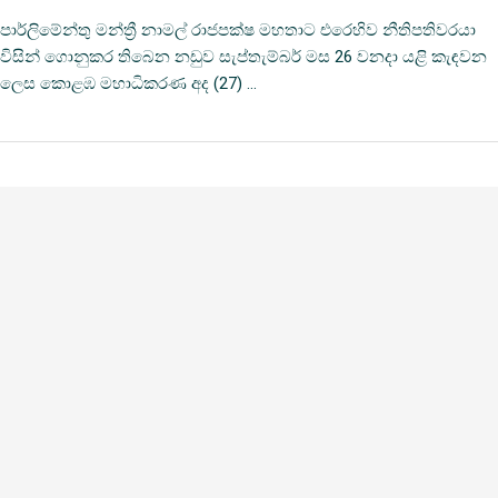
පාර්ලිමේන්තු මන්ත්‍රී නාමල් රාජපක්ෂ මහතාට එරෙහිව නීතිපතිවරයා
විසින් ගොනුකර තිබෙන නඩුව සැප්තැම්බර් මස 26 වනදා යළි කැඳවන
ලෙස කොළඹ මහාධිකරණ අද (27) …