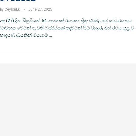
by
CeylonLk
June 27, 2025
අද (27) දින සිසුවියන් 54 දෙනෙක් රැගෙන ත්‍රිකුණාමලයේ සංචාරයකට
ධාවනය වෙමින් පැවති බස්රථයක් පදවමින් සිටි රියදුරු බස් රථය තුළ ම
හෘදයාබාධයකින් මියයාම …