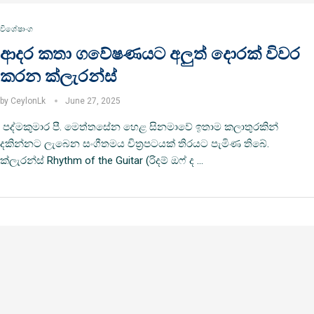
විශේෂාංග
ආදර කතා ගවේෂණයට අලුත් දොරක් විවර
කරන ක්ලැරන්ස්
by
CeylonLk
June 27, 2025
පද්මකුමාර පී. මෙත්තසේන හෙළ සිනමාවේ ඉතාම කලාතුරකින්
දකින්නට ලැබෙන සංගීතමය චිත්‍රපටයක් තිරයට පැමිණ තිබේ.
ක්ලැරන්ස් Rhythm of the Guitar (රිදම් ඔෆ් ද …