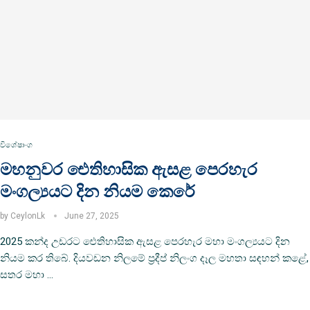
විශේෂාංග
මහනුවර ඓතිහාසික ඇසළ පෙරහැර
මංගල්‍යයට දින නියම කෙරේ
by
CeylonLk
June 27, 2025
2025 කන්ද උඩරට ඓතිහාසික ඇසළ පෙරහැර මහා මංගල්‍යයට දින
නියම කර තිබේ. දියවඩන නිලමේ ප්‍රදීප් නිලංග දෑල මහතා සඳහන් කළේ,
සතර මහා …