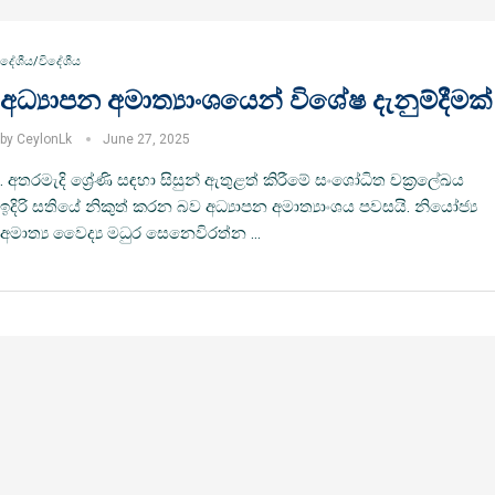
දේශීය/විදේශීය
අධ්‍යාපන අමාත්‍යාංශයෙන් විශේෂ දැනුම්දීමක්
by
CeylonLk
June 27, 2025
. අතරමැදි ශ්‍රේණි සඳහා සිසුන් ඇතුළත් කිරීමේ සංශෝධිත චක්‍රලේඛය
ඉදිරි සතියේ නිකුත් කරන බව අධ්‍යාපන අමාත්‍යාංශය පවසයි. නියෝජ්‍ය
අමාත්‍ය වෛද්‍ය මධුර සෙනෙවිරත්න …