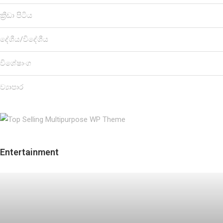
ක්‍රීඩා පිටිය
දේශීය/විදේශීය
විශේෂාංග
ව්‍යාපාර
Entertainment