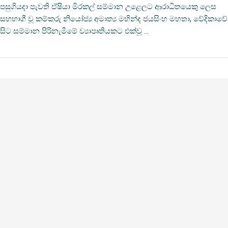
පසුගියදා පැවති ඒෂියා මිරකල් සම්මාන උළෙලට ආරාධිතයෙකු ලෙස
සහභාගී වූ කම්කරු නියෝජ්‍ය අමාත්‍ය මහින්ද ජයසිංහ මහතා, වේදිකාවේ
සිට සම්මාන පිරිනැමීමේ ව්‍යාපෘතියකට එක්වූ …