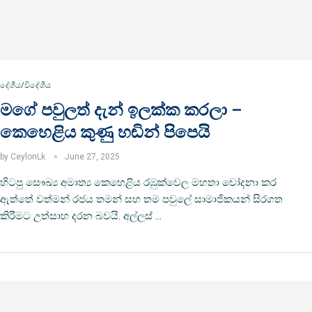
දේශීය/විදේශීය
මගේ පවුලත් දැන් ඉලක්ක කරලා –
කෙහෙළිය කුණු හඬින් පිපෙයි
by
CeylonLk
June 27, 2025
හිටපු සෞඛ්‍ය අමාත්‍ය කෙහෙළිය රඹුක්වෙල මහතා චෝදනා කර
ඇත්තේ වත්මන් රජය තමන් සහ තම පවුලේ සාමාජිකයන් සිරගත
කිරීමට උත්සාහ දරන බවයි. අල්ලස් …