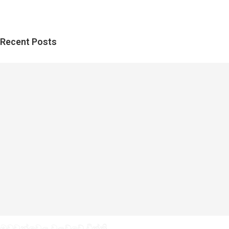
Recent Posts
මඩුවන්වෙල වලව්වේ විත්ති