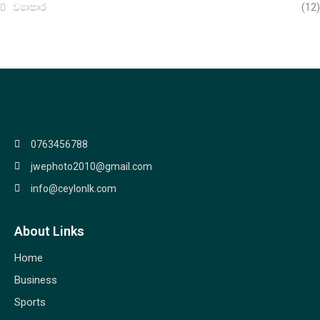
ව්‍යාපාර
(12)
0763456788
jwephoto2010@gmail.com
info@ceylonlk.com
About Links
Home
Business
Sports