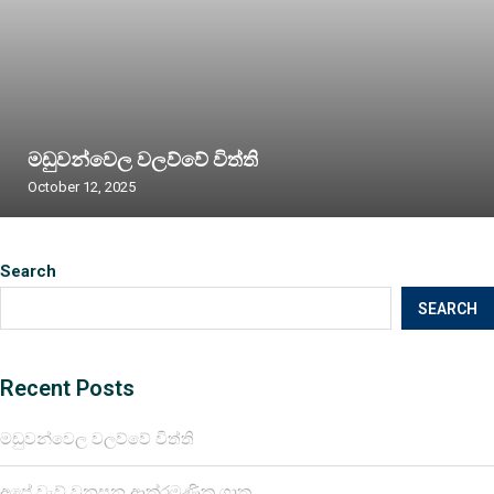
මඩුවන්වෙල වලව්වේ විත්ති
October 12, 2025
Search
SEARCH
Recent Posts
මඩුවන්වෙල වලව්වේ විත්ති
අපේ වැව් වනසන ආක්රමණික ශාක