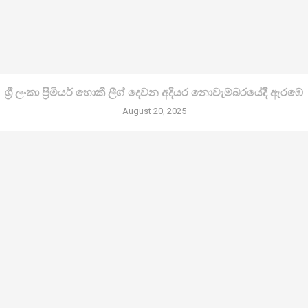
ශ්‍රී ලංකා ප්‍රිමියර් හොකී ලීග් දෙවන අදියර නොවැම්බරයේදී ඇරඹේ
August 20, 2025