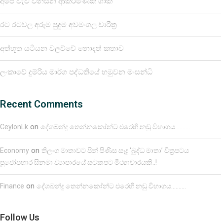
අපේ වැව් වනසන ආක්රමණික ශාක
රට රටවල අරුම පුදුම අවමංගල චාරිත්‍ර
අත්භූත යටියන වලව්වේ නොදත් කතාව
ලංකාවේ දුම්රිය මාර්ග පද්ධතියේ හමුවන මංසන්ධි
Recent Comments
on
CeylonLk
දේශබන්දු තෙන්නකෝන්ට එරෙහි නඩු විභාගය……….
on
Economy
තිලංග මාතාවට පින් පිණිස සෑදූ ‘බුද්ධ මාතා’ චිත්‍රපටය
පූජෝපහාර සිනමා ව්‍යාපාරයේ සටකපට මිථ්‍යාචාරයකි..!
on
Finance
දේශබන්දු තෙන්නකෝන්ට එරෙහි නඩු විභාගය……….
Follow Us