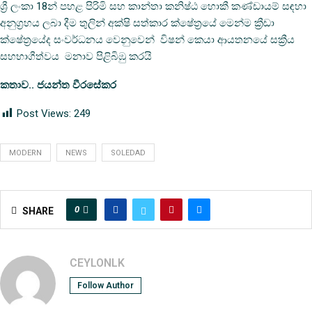
ශ්‍රී ලංකා 18න් පහළ පිරිමි සහ කාන්තා කනිෂ්ඨ හොකී කණ්ඩායම් සඳහා
අනුග්‍රහය ලබා දීම තුලින් අක්ෂි සත්කාර ක්ෂේත්‍රයේ මෙන්ම ක්‍රීඩා
ක්ෂේත්‍රයේද සංවර්ධනය වෙනුවෙන් විෂන් කෙයා ආයතනයේ සක්‍රීය
සහභාගීත්වය මනාව පිළිබිඹු කරයි
කතාව.. ජයන්ත වීරසේකර
Post Views:
249
MODERN
NEWS
SOLEDAD
0
SHARE
CEYLONLK
Follow Author