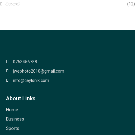
ව්‍යාපාර
(12)
0763456788
jwephoto2010@gmail.com
info@ceylonlk.com
About Links
Home
Business
Sports