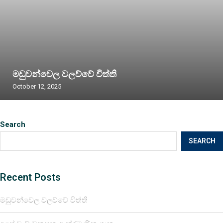
මඩුවන්වෙල වලව්වේ විත්ති
October 12, 2025
Search
SEARCH
Recent Posts
මඩුවන්වෙල වලව්වේ විත්ති