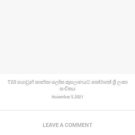
T20 යොවුන් කාන්තා ලෝක කුසලානයට තෝරාගත් ශ්‍රී ලංකා
සංචිතය
November 5, 2021
LEAVE A COMMENT