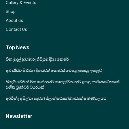
Gallery & Events
Shop
About us
Contact Us
Top News
චීන මුදල් හුවමාරු ගිවිසුම දීර්ඝ කෙරේ
අඛණ්ඩව සිව්වන දිනයටත් කොටස් වෙළෙඳපොළ ඉහළට
සියැට් වෙතින් මහ කන්නයට කාලෝචිත නව ඉහළ කාර්යසාධනයක්
සහිත ට්‍රැක්ටර් ටයරයක්
අරවින්ද ද සිල්වා හැටන් ප්ලාන්ටේෂන්ස් අධ්‍යක්ෂ මණ්ඩලයට
Newsletter