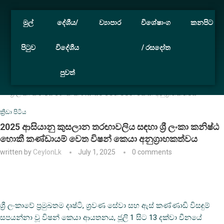
මුල්
දේශීය/
ව්‍යාපාර
විශේෂාංග
කනපිට
පිටුව
විදේශීය
/ රසදෝත
පුවත්
Home
ක්‍රීඩා පිටිය
2025 ආසියානු කුසලාන තරඟාවලිය සඳහා
ශ්‍රී ලංකා කනිෂ්ඨ හොකී කණ්ඩායම් වෙත විෂන් කෙයා අනුග්‍රාහකත්වය
ක්‍රීඩා පිටිය
2025 ආසියානු කුසලාන තරඟාවලිය සඳහා ශ්‍රී ලංකා කනිෂ්ඨ
හොකී කණ්ඩායම් වෙත විෂන් කෙයා අනුග්‍රාහකත්වය
written by
CeylonLk
July 1, 2025
0 comments
ශ්‍රී ලංකාවේ ප්‍රමුඛතම දෘෂ්ටි, ශ්‍රවණ සේවා සහ ඇස් කණ්ණාඩි විසඳුම්
සපයන්නා වූ විෂන් කෙයා ආයතනය, ජූලි 1 සිට 13 දක්වා චීනයේ