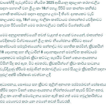
ඩාෂෝහිදී පැවැත්වීමට නියමිත 2025 ආසියානු කුසලාන තරඟාවලිය
සඳහා සහභාගී වන ශ්‍රී ලංකා 18න් පහළ පිරිමි සහ කාන්තා කනිෂ්ඨ
හොකී කණ්ඩායම් සඳහා අනුග්‍රහය ලබා දී තිබේ. දශකයකට වැඩි
කාලයකට පසු, 18න් පහළ බාලිකා කණ්ඩායම ජාත්‍යන්තර වේදිකාවට
නැවත පිවිසෙමින් මෙම තරඟාවලියට එක්වීම විශේෂත්වයකි.
මෙම අනුග්‍රාහකත්වයෙහි තවත් වැදගත් අංගයක් වශයෙන්, ජාත්‍යන්තර
වේදිකාවේ විශ්වාසයෙන් ශ්‍රී ලංකාව නියෝජනය කිරීමට අපගේ
කණ්ඩායම් සම්පූර්ණයෙන්ම සන්නද්ධ බව සහතික කරමින්, ක්‍රීඩකයින්
18 දෙනෙකු සහ නිලධාරින් 8 දෙනෙකුගෙන් සමන්විත කණ්ඩායම්
දෙකකටම සම්පූර්ණ ක්‍රීඩා කට්ටල සැපයීම විෂන් කෙයා ආයතනය
විසින් සිදු කර ඇත. මීට අමතරව, ක්‍රීඩකයින්ගේ ක්‍රීඩා කාර්ය සාධනය
වැඩිදියුණු කිරීමේ අරමුණින් තරඟාවලියට පෙර සියලුම ක්‍රීඩකයින් සඳහා
පුළුල් අක්ෂි පරීක්ෂණ පවත්වන ලදී.
අධ්‍යාපනය, සෞඛ්‍යය සහ ක්‍රීඩාව තුළින් අනාගත පරම්පරාවන් පෝෂණය
කිරීම සඳහා විෂන් කෙයා ආයතනය නිරන්තරයෙන් කැපවී සිටින අතර,
ශ්‍රී ලංකා හොකී සම්මේලනය සමඟ ඇති කර ගත් මෙම හවුල්කාරිත්වය
එම මෙහෙවර කරා යන ගමනේ තවත් පියවරකි.