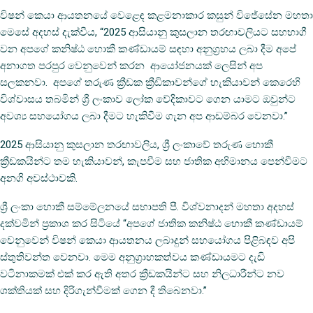
විෂන් කෙයා ආයතනයේ වෙළෙඳ කළමනාකාර කසුන් විජේසේන මහතා
මෙසේ අදහස් දැක්වීය, “2025 ආසියානු කුසලාන තරඟාවලියට සහභාගී
වන අපගේ කනිෂ්ඨ හොකී කණ්ඩායම් සඳහා අනුග්‍රහය ලබා දීම අපේ
අනාගත පරපුර වෙනුවෙන් කරන ආයෝජනයක් ලෙසින් අප
සලකනවා. අපගේ තරුණ ක්‍රීඩක ක්‍රීඩිකාවන්ගේ හැකියාවන් කෙරෙහි
විශ්වාසය තබමින් ශ්‍රී ලංකාව ලෝක වේදිකාවට ගෙන යාමට ඔවුන්ට
අවශ්‍ය සහයෝගය ලබා දීමට හැකිවීම ගැන අප ආඩම්බර වෙනවා.”
2025 ආසියානු කුසලාන තරඟාවලිය, ශ්‍රී ලංකාවේ තරුණ හොකී
ක්‍රීඩකයින්ට තම හැකියාවන්, කැපවීම සහ ජාතික අභිමානය පෙන්වීමට
අනගි අවස්ථාවකි.
ශ්‍රී ලංකා හොකී සම්මේලනයේ සභාපති පී. විශ්වනාදන් මහතා අදහස්
දක්වමින් ප්‍රකාශ කර සිටියේ “අපගේ ජාතික කනිෂ්ඨ හොකී කණ්ඩායම්
වෙනුවෙන් විෂන් කෙයා ආයතනය ලබාදුන් සහයෝගය පිළිබඳව අපි
ස්තුතිවන්ත වෙනවා. මෙම අනුග්‍රාහකත්වය කණ්ඩායමට දැඩි
වටිනාකමක් එක් කර ඇති අතර ක්‍රීඩකයින්ට සහ නිලධාරීන්ට නව
ශක්තියක් සහ දිරිගැන්වීමක් ගෙන දී තිබෙනවා.”