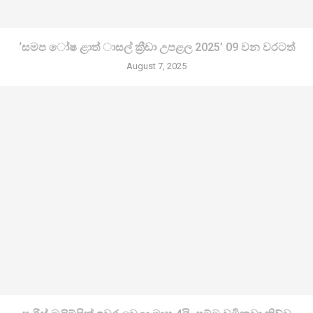
‘සමප ෝෂ ළාත් ාසල් ක්‍රීඩා උපළල 2025’ 09 වන වරටත්
August 7, 2025