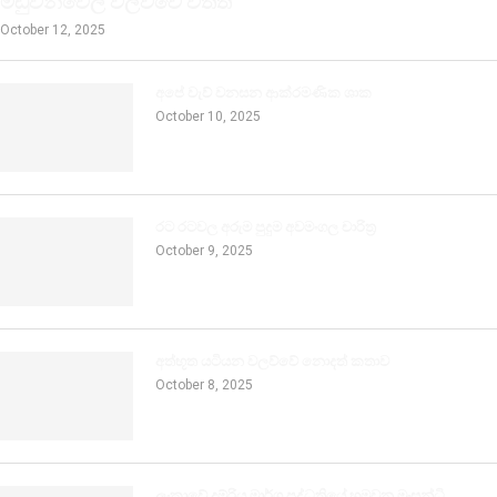
මඩුවන්වෙල වලව්වේ විත්ති
October 12, 2025
අපේ වැව් වනසන ආක්රමණික ශාක
October 10, 2025
රට රටවල අරුම පුදුම අවමංගල චාරිත්‍ර
October 9, 2025
අත්භූත යටියන වලව්වේ නොදත් කතාව
October 8, 2025
ලංකාවේ දුම්රිය මාර්ග පද්ධතියේ හමුවන මංසන්ධි