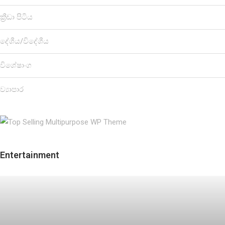
ක්‍රීඩා පිටිය
දේශීය/විදේශීය
විශේෂාංග
ව්‍යාපාර
Entertainment