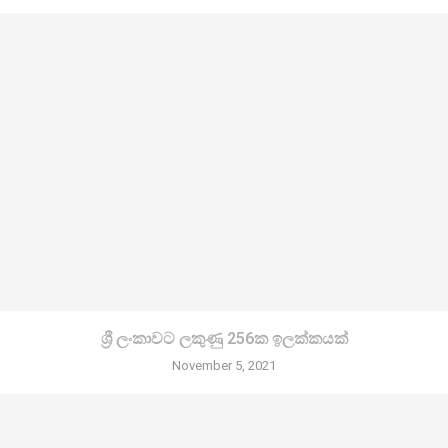
ශ්‍රී ලංකාවට ලකුණු 256ක ඉලක්කයක්
November 5, 2021