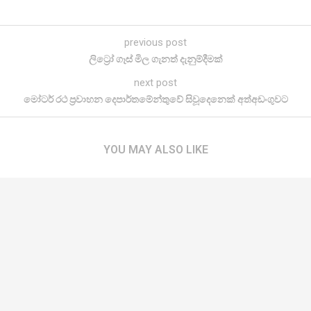
previous post
ලිට්‍රෝ ගෑස් මිල ගැනත් දැනුම්දීමක්
next post
මෝටර් රථ ප්‍රවාහන දෙපාර්තමේන්තුවේ සිවූදෙනෙක් අත්අඩංගුවට
YOU MAY ALSO LIKE