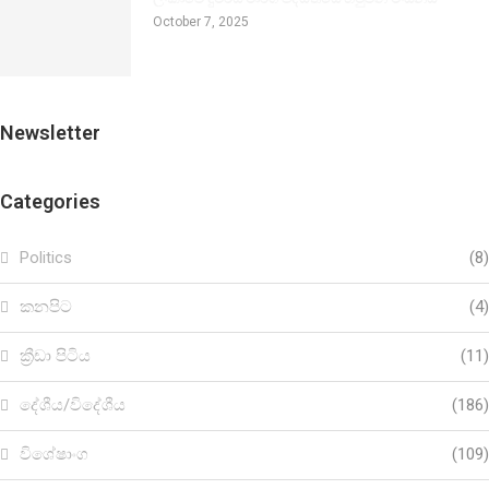
October 7, 2025
Newsletter
Categories
Politics
(8)
කනපිට
(4)
ක්‍රීඩා පිටිය
(11)
දේශීය/විදේශීය
(186)
විශේෂාංග
(109)