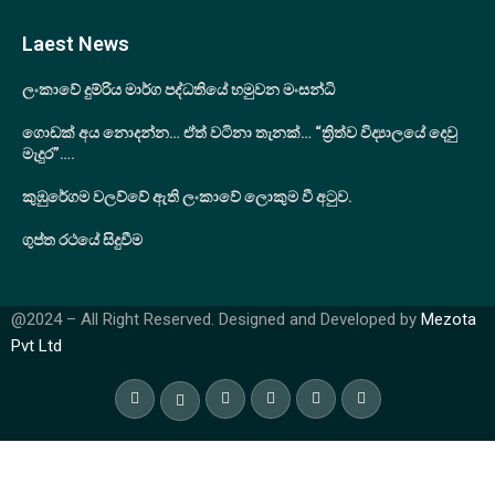
Laest News
ලංකාවේ දුම්රිය මාර්ග පද්ධතියේ හමුවන මංසන්ධි
ගොඩක් අය නොදන්න… ඒත් වටිනා තැනක්… “ත්‍රිත්ව විද්‍යාලයේ දෙවු
මැදුර”….
කුඹුරේගම වලව්වේ ඇති ලංකාවේ ලොකුම වී අටුව.
ගුප්ත රථයේ සිදුවීම
@2024 – All Right Reserved. Designed and Developed by
Mezota
Pvt Ltd