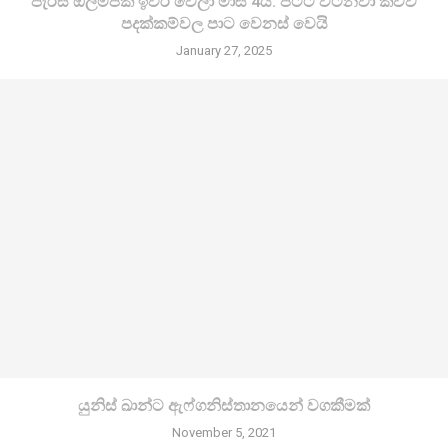
පැරිස් ඔලිම්පික් ඉවර වෙලා මාස 4යි. පට්ට වටිනවා කිව්ව
පදක්කම්වල පාට වෙනස් වෙයි
January 27, 2025
යුනිස් ඛාන්ට ඇෆ්ගනිස්තානයෙන් වගකීමක්
November 5, 2021