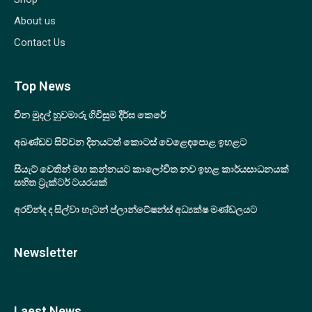
About us
Contact Us
Top News
චීන මුදල් හුවමාරු ගිවිසුම දීර්ඝ කෙරේ
අඛණ්ඩව සිව්වන දිනයටත් කොටස් වෙළෙඳපොළ ඉහළට
සියැට් වෙතින් මහ කන්නයට කාලෝචිත නව ඉහළ කාර්යසාධනයක්
සහිත ට්‍රැක්ටර් ටයරයක්
අරවින්ද ද සිල්වා හැටන් ප්ලාන්ටේෂන්ස් අධ්‍යක්ෂ මණ්ඩලයට
Newsletter
Laest News