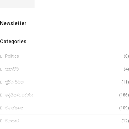
Newsletter
Categories
Politics
(8)
කනපිට
(4)
ක්‍රීඩා පිටිය
(11)
දේශීය/විදේශීය
(186)
විශේෂාංග
(109)
ව්‍යාපාර
(12)