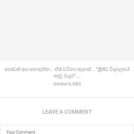
ගොඩක් අය නොදන්න… ඒත් වටිනා තැනක්… “ත්‍රිත්ව විද්‍යාලයේ
දෙවු මැදුර”….
October 6, 2025
LEAVE A COMMENT