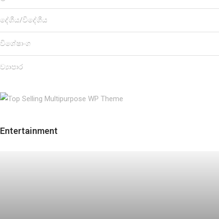
දේශීය/විදේශීය
විශේෂාංග
ව්‍යාපාර
Entertainment