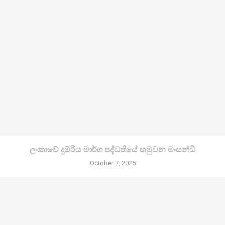
ලංකාවේ දුම්රිය මාර්ග පද්ධතියේ හමුවන මංසන්ධි
October 7, 2025