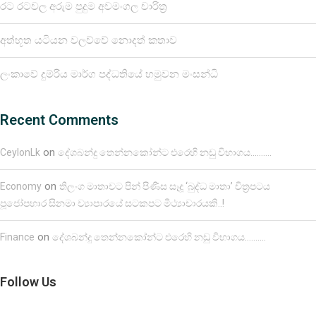
රට රටවල අරුම පුදුම අවමංගල චාරිත්‍ර
අත්භූත යටියන වලව්වේ නොදත් කතාව
ලංකාවේ දුම්රිය මාර්ග පද්ධතියේ හමුවන මංසන්ධි
Recent Comments
on
CeylonLk
දේශබන්දු තෙන්නකෝන්ට එරෙහි නඩු විභාගය……….
on
Economy
තිලංග මාතාවට පින් පිණිස සෑදූ ‘බුද්ධ මාතා’ චිත්‍රපටය
පූජෝපහාර සිනමා ව්‍යාපාරයේ සටකපට මිථ්‍යාචාරයකි..!
on
Finance
දේශබන්දු තෙන්නකෝන්ට එරෙහි නඩු විභාගය……….
Follow Us