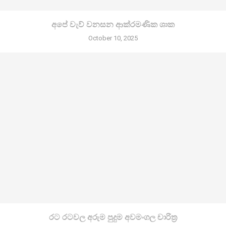
අපේ වැව් වනසන ආක්රමණික ශාක
October 10, 2025
රට රටවල අරුම පුදුම අවමංගල චාරිත්‍ර