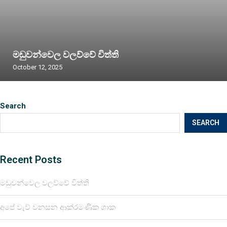
මඩුවන්වෙල වලව්වේ විත්ති
October 12, 2025
Search
SEARCH
Recent Posts
මඩුවන්වෙල වලව්වේ විත්ති
අපේ වැව් වනසන ආක්රමණික ශාක