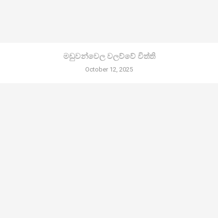
මඩුවන්වෙල වලව්වේ විත්ති
October 12, 2025