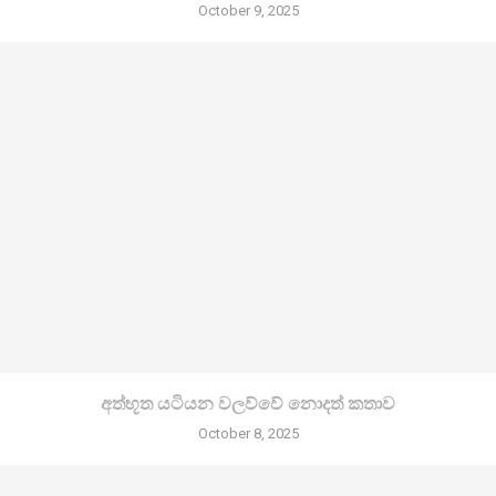
October 9, 2025
අත්භූත යටියන වලව්වේ නොදත් කතාව
October 8, 2025