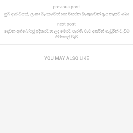
previous post
සුබ ආරංචියක්, ලංකා බැංකුවෙන් සහ මහජන බැංකුවෙන් ඇප නැතුව ණය
next post
දෙවන අග්බෝරජු ඉදිකරවන ලද මෙරට පැරණි වැව් අතරින් ගැඹුරින් වැඩිම
ගිරිතලේ වැව
YOU MAY ALSO LIKE