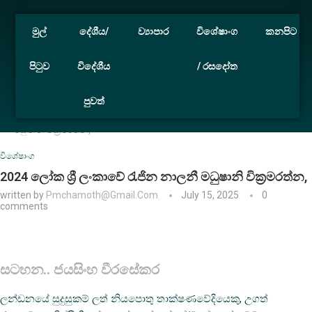
මුල්
දේශීය/
ව්‍යාපාර
විශේෂාංග
කනපිට
පිටුව
විදේශීය
/ රසදෝත
පුවත්
Home
විශේෂාංග
2024 ලෝක ශ්‍රී ලංකාවේ රැජින නාලනී
මධුෂානි වික්‍රමරත්න,
විශේෂාංග
2024 ලෝක ශ්‍රී ලංකාවේ රැජින නාලනී මධුෂානි වික්‍රමරත්න,
written by
Pmchamoth@gmail.com
July 15, 2025
0
comments
සටහන.. ජයසිංහ වීරසේකර
ලන්ඩනයේ සුදුසුකම් ලත් නියපොතු තාක්ෂණවේදියෙකු, උගත්