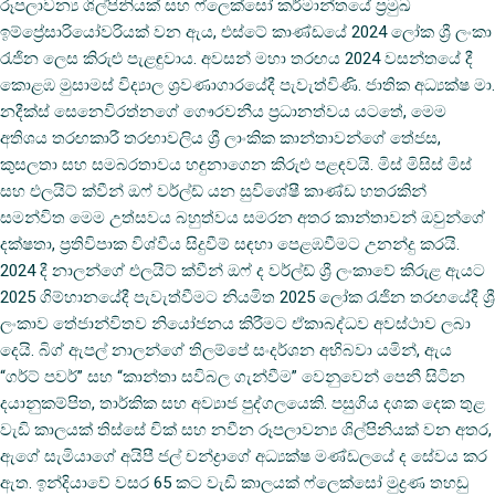
රූපලාවන්‍ය ශිල්පිනියක් සහ ෆ්ලෙක්සෝ කර්මාන්තයේ ප්‍රමුඛ
ඉම්ප්‍රේසාරියෝවරියක් වන ඇය, එස්ටේ කාණ්ඩයේ 2024 ලෝක ශ්‍රී ලංකා
රැජින ලෙස කිරුළු පැළඳුවාය. අවසන් මහා තරඟය 2024 වසන්තයේ දී
කොළඹ මුසාමස් විද්‍යාල ශ්‍රවණාගාරයේදී පැවැත්විණි. ජාතික අධ්‍යක්ෂ මා.
නදීක්ස් සෙනෙවිරත්නගේ ගෞරවනීය ප්‍රධානත්වය යටතේ, මෙම
අතිශය තරඟකාරී තරඟාවලිය ශ්‍රී ලාංකික කාන්තාවන්ගේ තේජස,
කුසලතා සහ සමබරතාවය හඳුනාගෙන කිරුළු පළඳවයි. මිස් මිසිස් මිස්
සහ එලයිට් ක්වීන් ඔෆ් වර්ල්ඩ් යන සුවිශේෂී කාණ්ඩ හතරකින්
සමන්විත මෙම උත්සවය බහුත්වය සමරන අතර කාන්තාවන් ඔවුන්ගේ
දක්ෂතා, ප්‍රතිවිපාක විශ්වීය සිදුවීම් සඳහා පෙළඹවීමට උනන්දු කරයි.
2024 දී නාලන්ගේ එලයිට් ක්වීන් ඔෆ් ද වර්ල්ඩ් ශ්‍රී ලංකාවේ කිරුළ ඇයට
2025 ගිම්හානයේදී පැවැත්වීමට නියමිත 2025 ලෝක රැජින තරඟයේදී ශ්‍රී
ලංකාව තේජාන්විතව නියෝජනය කිරීමට ඒකාබද්ධව අවස්ථාව ලබා
දෙයි. බිග් ඇපල් නාලන්ගේ තිලම්පේ සංදර්ශන අභිබවා යමින්, ඇය
“ගර්ට් පවර්” සහ “කාන්තා සවිබල ගැන්වීම” වෙනුවෙන් පෙනී සිටින
දයානුකම්පිත, තාර්කික සහ අව්‍යාජ පුද්ගලයෙකි. පසුගිය දශක දෙක තුළ
වැඩි කාලයක් තිස්සේ චික් සහ නවීන රූපලාවන්‍ය ශිල්පිනියක් වන අතර,
ඇගේ සැමියාගේ අයිපී ජල් චන්ද්‍රාගේ අධ්‍යක්ෂ මණ්ඩලයේ ද සේවය කර
ඇත. ඉන්දියාවේ වසර 65 කට වැඩි කාලයක් ෆ්ලෙක්සෝ මුද්‍රණ තහඩු