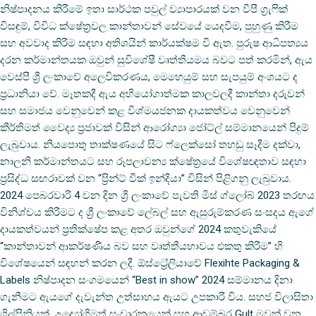
නිෂ්පාදනය කිරීමේ ඉතා සාර්ථක පවුල් ව්‍යාපාරයක් වන වීපී ග්‍රැෆික්
විසඳුම්, විවිධ ක්ෂේත්‍රවල කාන්තාවන් සේවයේ යෙදවීම, පුහුණු කිරීම
සහ අවවාද කිරීම සඳහා අතිශයින් කාර්යක්ෂම වී ඇත. පුරුෂ ආධිපත්‍යය
දරන කර්මාන්තයක ඔවුන් සුවිශේෂී වෘත්තීයමය බවට පත් කරමින්, ඇය
වෙස්පී ශ්‍රී ලංකාවේ අලෙවිකරණය, මෙහෙයුම් සහ සැපයුම් අංශයට ද
ප්‍රධානියා වේ. මෑතකදී ඇය අභියෝගාත්මක කාලවලදී කාන්තා දරුවන්
සහ සමාජය වෙනුවෙන් කළ විශ්මයජනක දායකත්වය වෙනුවෙන්
කීර්තිමත් වෛද්‍ය ප්‍රජාවක් විසින් ආරෝග්‍යා ජෝට්ල් සම්මානයෙන් පිදුම්
ලැබුවාය. නියපොතු තාක්ෂණයේ සිට ෆ්ලෙක්සෝ තහඩු සෑදීම දක්වා,
නාලනි කර්මාන්තයට සහ රූපලාවන්‍ය ක්ෂේත්‍රයේ විශේෂඥතාව සඳහා
ප්‍රසිද්ධ සඟරාවක් වන “ප්‍රින්ට් වීක් ඉන්දියා” විසින් පිළිගනු ලැබුවාය.
2024 පෙබරවාරි 4 වන දින ශ්‍රී ලංකාවේ පැවති මිස් ග්ලෝබ් 2023 තරඟය
විනිශ්චය කිරීමට ද ශ්‍රී ලංකාවේ ලේබල් සහ ඇසුරුම්කරණ සංසදය ඇගේ
දායකත්වයන් ප්‍රතික්ෂේප කළ අතර ඔවුන්ගේ 2024 කතුවැකියේ
“කාන්තාවන් ආකර්ෂණීය බව සහ වෘත්තීයභාවය එකතු කිරීම” හි
විශේෂයෙන් සඳහන් කරන ලදී. ඕස්ට්‍රේලියාවේ Flexihte Packaging &
Labels නිෂ්පාදන සංගමයෙන් “Best in show” 2024 සම්මානය දිනා
ගැනීමට ඇයගේ දැවැන්ත උත්සාහය ඇයට උපකාරී විය. සහජ විලාසිතා
ශිල්පිනියක්, උද්‍යෝගිමත් සංචාරකයෙක් සහ ආඩම්බර Gult මවක් වන