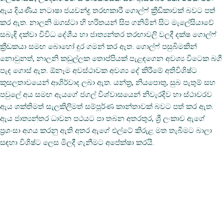
ඇය දියණිය නටාෂා ජයචන්ද්‍ර තරඟකාරී ගොල්ෆ් ක්‍රීඩිකාවක් බවට පත්
කර ඇත. නාලනි ඔගස්ටා හි හරිතයන් සිප ගනිමින් සිට මැලේසියාවේ
සබැඳි දක්වා විවිධ දේශීය හා ජාත්‍යන්තර තරඟාවලි වලදී දක්ෂ ගොල්ෆ්
ක්‍රීඩකයා සමඟ බොහෝ දුර ගමන් කර ඇත. ගොල්ෆ් පසුබිමකින්
නොවුනත්, නාලනි කඩුල්ලක තොප්පියක් පැළඳගෙන අවශ්‍ය විටෙක බගී
පැද ගොස් ඇත. ඕනෑම අවස්ථාවක අවශ්‍ය දේ කිරීමේ අතිවිශිෂ්ට
කුසලතාවයෙන් ආශිර්වාද ලබා ඇත. යන්ත්‍ර, නියපොතු, සුබ පැතුම් සහ
පවුලේ අය සමඟ ඇයගේ ජගල් විශ්වාසයෙන් නිවැරදිව හා ස්ථාවරව
ඇය ශක්තිමත් සැලකිලිමත් සම්පූර්ණ කාන්තාවක් බවට පත් කර ඇත.
ඇය ජාත්‍යන්තර ධාවන පථයට පා තබන අතරතුර, ශ්‍රී ලංකාව ඇගේ
ප්‍රශංසා අගය කරනු ඇති අතර ඇගේ එල්ටේ කිරුළ මත තැබීමට බාලා
සඳහා විශිෂ්ට ලෙස මිලදී ගැනීමට අපේක්ෂා කරයි.