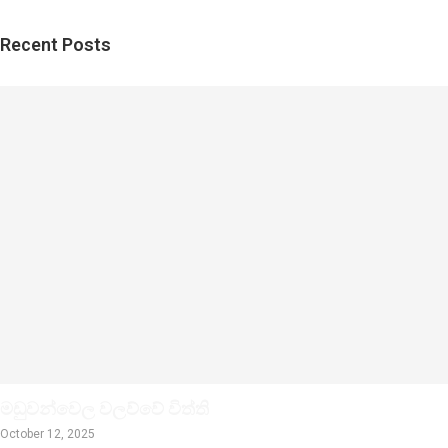
Recent Posts
මඩුවන්වෙල වලව්වේ විත්ති
October 12, 2025