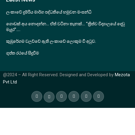
ලංකාවේ දුම්රිය මාර්ග පද්ධතියේ හමුවන මංසන්ධි
ගොඩක් අය නොදන්න… ඒත් වටිනා තැනක්… “ත්‍රිත්ව විද්‍යාලයේ දෙවු
මැදුර”….
කුඹුරේගම වලව්වේ ඇති ලංකාවේ ලොකුම වී අටුව.
ගුප්ත රථයේ සිදුවීම
@2024 – All Right Reserved. Designed and Developed by
Mezota
Pvt Ltd