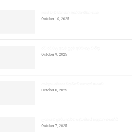
අපේ වැව් වනසන ආක්රමණික ශාක
October 10, 2025
රට රටවල අරුම පුදුම අවමංගල චාරිත්‍ර
October 9, 2025
අත්භූත යටියන වලව්වේ නොදත් කතාව
October 8, 2025
ලංකාවේ දුම්රිය මාර්ග පද්ධතියේ හමුවන මංසන්ධි
October 7, 2025