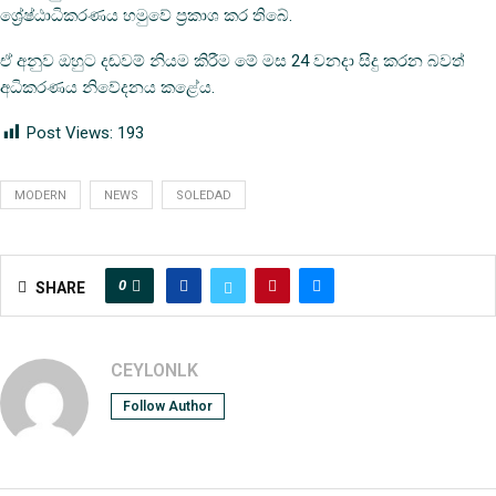
ශ්‍රේෂ්ඨාධිකරණය හමුවේ ප්‍රකාශ කර තිබේ.
ඒ අනුව ඔහුට දඬවම් නියම කිරීම මේ මස 24 වනදා සිදු කරන බවත්
අධිකරණය නිවේදනය කළේය.
Post Views:
193
MODERN
NEWS
SOLEDAD
0
SHARE
CEYLONLK
Follow Author