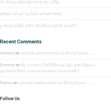
රට රටවල අරුම පුදුම අවමංගල චාරිත්‍ර
අත්භූත යටියන වලව්වේ නොදත් කතාව
ලංකාවේ දුම්රිය මාර්ග පද්ධතියේ හමුවන මංසන්ධි
Recent Comments
on
CeylonLk
දේශබන්දු තෙන්නකෝන්ට එරෙහි නඩු විභාගය……….
on
Economy
තිලංග මාතාවට පින් පිණිස සෑදූ ‘බුද්ධ මාතා’ චිත්‍රපටය
පූජෝපහාර සිනමා ව්‍යාපාරයේ සටකපට මිථ්‍යාචාරයකි..!
on
Finance
දේශබන්දු තෙන්නකෝන්ට එරෙහි නඩු විභාගය……….
Follow Us