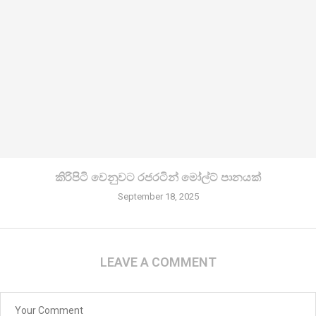
කිරි­පිටි වෙනු­වට රජ­ර­ටින් මෝල්ට් පානයක්
September 18, 2025
LEAVE A COMMENT