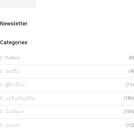
Newsletter
Categories
Politics
(8)
කනපිට
(4)
ක්‍රීඩා පිටිය
(11)
දේශීය/විදේශීය
(186)
විශේෂාංග
(109)
ව්‍යාපාර
(12)