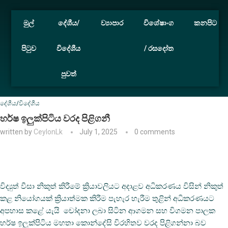
මුල්
දේශීය/
ව්‍යාපාර
විශේෂාංග
කනපිට
පිටුව
විදේශීය
/ රසදෝත
පුවත්
Home
දේශීය/විදේශීය
හර්ෂ ඉලුක්පිටිය වරද පිළිගනී
දේශීය/විදේශීය
හර්ෂ ඉලුක්පිටිය වරද පිළිගනී
written by
CeylonLk
July 1, 2025
0 comments
විද්‍යුත් වීසා නිකුත් කිරීමේ ක්‍රියාවලියට අදාළව අධිකරණය විසින් නිකුත්
කළ නියෝගයක් ක්‍රියාත්මක කිරීම පැහැර හැරීම තුළින් අධිකරණයට
අපහාස කළේ යැයි චෝදනා ලබා සිටින ආගමන සහ විගමන පාලක
හර්ෂ ඉලුක්පිටිය මහතා කොන්දේසි විරහිතව වරද පිළිගන්නා බව