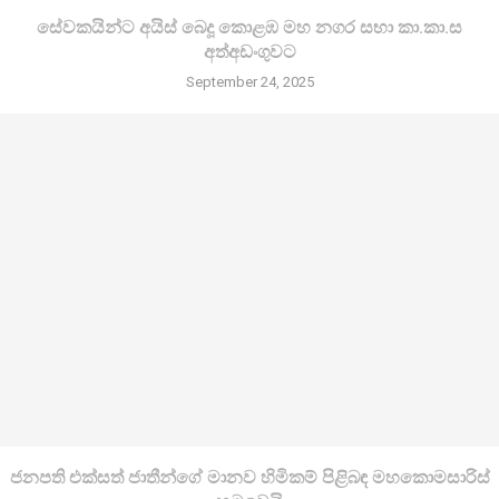
සේවකයින්ට අයිස් බෙදූ කොළඹ මහ නගර සභා කා.කා.ස
අත්අඩංගුවට
September 24, 2025
ජනපති එක්සත් ජාතීන්ගේ මානව හිමිකම් පිළිබඳ මහකොමසාරිස්