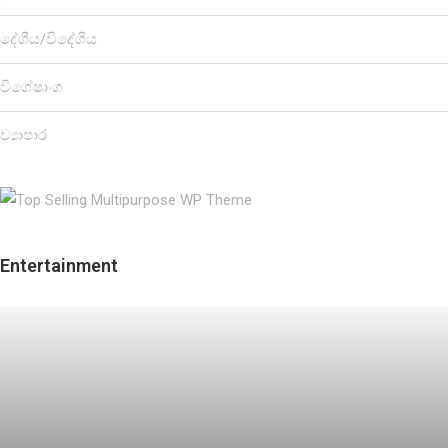
දේශීය/විදේශීය
විශේෂාංග
ව්‍යාපාර
Entertainment