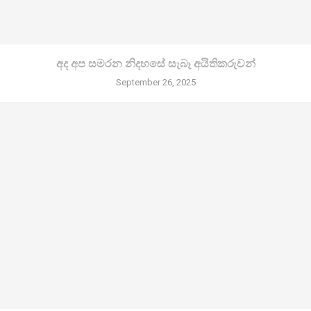
අද අප සමරන නිදහසේ සැබෑ අයිතිකරුවන්
September 26, 2025