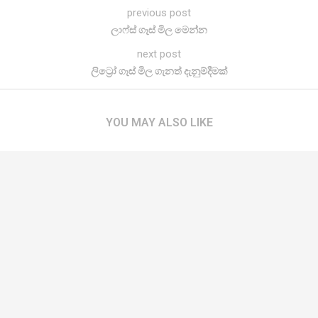
previous post
ලාෆ්ස් ගෑස් මිල මෙන්න
next post
ලිට්‍රෝ ගෑස් මිල ගැනත් දැනුම්දීමක්
YOU MAY ALSO LIKE