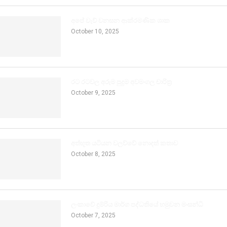
අපේ වැව් වනසන ආක්රමණික ශාක
October 10, 2025
රට රටවල අරුම පුදුම අවමංගල චාරිත්‍ර
October 9, 2025
අත්භූත යටියන වලව්වේ නොදත් කතාව
October 8, 2025
ලංකාවේ දුම්රිය මාර්ග පද්ධතියේ හමුවන මංසන්ධි
October 7, 2025