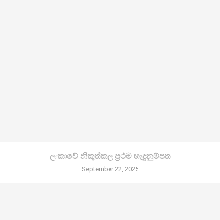
ලංකාවේ නිකුත්කල ප්‍රථම හැදුනුම්පත
September 22, 2025