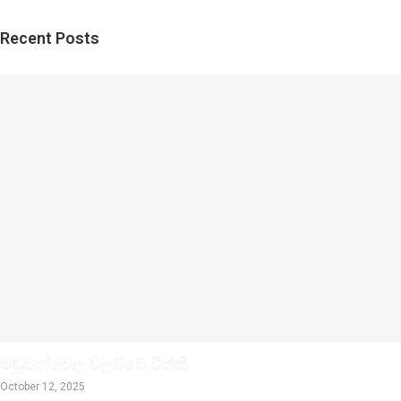
Recent Posts
මඩුවන්වෙල වලව්වේ විත්ති
October 12, 2025