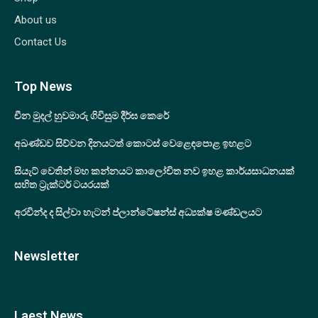
About us
Contact Us
Top News
චීන මුදල් හුවමාරු ගිවිසුම දීර්ඝ කෙරේ
අඛණ්ඩව සිව්වන දිනයටත් කොටස් වෙළෙඳපොළ ඉහළට
සියැට් වෙතින් මහ කන්නයට කාලෝචිත නව ඉහළ කාර්යසාධනයක්
සහිත ට්‍රැක්ටර් ටයරයක්
අරවින්ද ද සිල්වා හැටන් ප්ලාන්ටේෂන්ස් අධ්‍යක්ෂ මණ්ඩලයට
Newsletter
Laest News