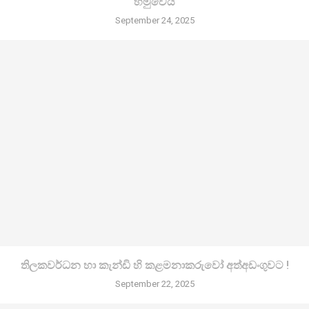
හමුවෙයි
September 24, 2025
තිලකවර්ධන හා කැන්ඩි හි කළමනාකරුවෝ අත්අඩංගුවට !
September 22, 2025