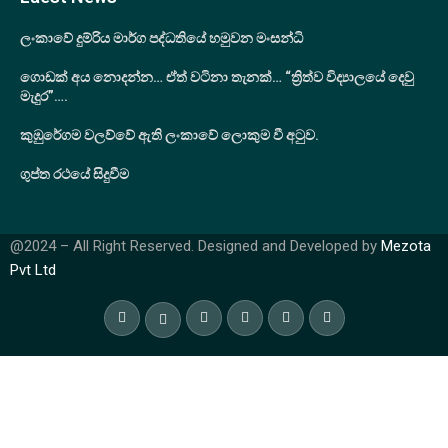
ලංකාවේ දුම්රිය මාර්ග පද්ධතියේ හමුවන මංසන්ධි
ගොඩක් අය නොදන්න… ඒත් වටිනා තැනක්… “ත්‍රිත්ව විද්‍යාලයේ දෙවු
මැදුර”….
කුඹුරේගම වලව්වේ ඇති ලංකාවේ ලොකුම වී අටුව.
ගුප්ත රථයේ සිදුවීම
@2024 – All Right Reserved. Designed and Developed by
Mezota
Pvt Ltd