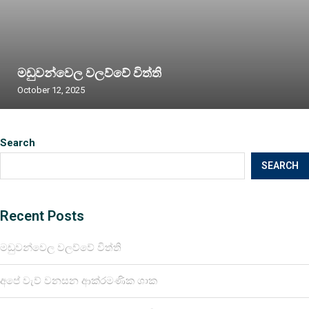
මඩුවන්වෙල වලව්වේ විත්ති
October 12, 2025
Search
SEARCH
Recent Posts
මඩුවන්වෙල වලව්වේ විත්ති
අපේ වැව් වනසන ආක්රමණික ශාක