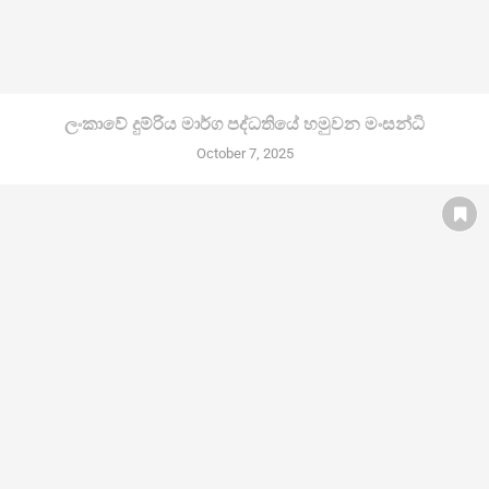
ලංකාවේ දුම්රිය මාර්ග පද්ධතියේ හමුවන මංසන්ධි
October 7, 2025