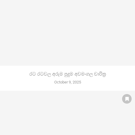
රට රටවල අරුම පුදුම අවමංගල චාරිත්‍ර
October 9, 2025