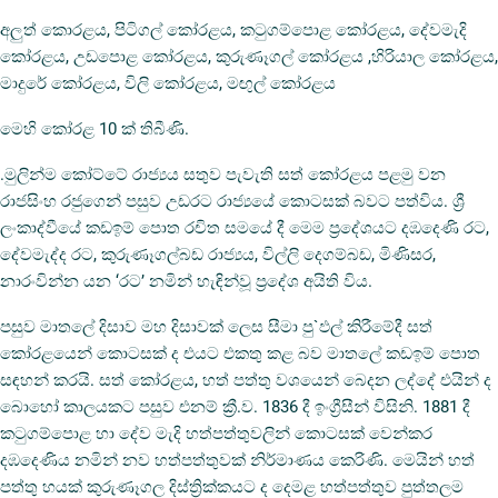
අලුත් කොරළය, පිටිගල් කෝරළය, කටුගම්පොළ කෝරළය, දේවමැදි
කෝරළය, උඩපොළ කෝරළය, කුරුණෑගල් කෝරළය ,හිරියාල කෝරළය,
මාදුරේ කෝරළය, විලි කෝරළය, මඟුල් කෝරළය
මෙහි කෝරළ 10 ක් තිබීණි.
.මුලින්ම කෝට්ටේ රාජ්‍යය සතුව පැවැති සත් කෝරළය පළමු වන
රාජසිංහ රජුගෙන් පසුව උඩරට රාජ්‍යයේ කොටසක් බවට පත්විය. ශ්‍රී
ලංකාද්වීයේ කඩඉම් පොත රචිත සමයේ දී මෙම ප්‍රදේශයට දඹදෙණි රට,
දේවමැද්ද රට, කුරුණෑගල්බඩ රාජ්‍යය, විල්ලි දෙගම්බඩ, මිණිසර,
නාරංවින්න යන ‘රට’ නමින් හැඳින්වූ ප්‍රදේශ අයිති විය.
පසුව මාතලේ දිසාව මහ දිසාවක් ලෙස සීමා පු`ඵල් කිරීමේදී සත්
කෝරළයෙන් කොටසක් ද එයට එකතු කළ බව මාතලේ කඩඉම් පොත
සඳහන් කරයි. සත් කෝරළය, හත් පත්තු වශයෙන් බෙදන ලද්දේ එයින් ද
බොහෝ කාලයකට පසුව එනම් ක්‍රී.ව. 1836 දී ඉංග්‍රීසීන් විසිනි. 1881 දී
කටුගම්පොළ හා දේව මැදි හත්පත්තුවලින් කොටසක් වෙන්කර
දඹදෙණිය නමින් නව හත්පත්තුවක් නිර්මාණය කෙරිණි. මෙයින් හත්
පත්තු හයක් කුරුණෑගල දිස්ත්‍රික්කයට ද දෙමළ හත්පත්තුව පුත්තලම