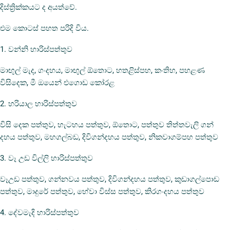
දිස්ත්‍රික්කයට ද අයත්වේ.
එම කොටස් පහත පරිදි විය.
1. වන්නි හාරිස්පත්තුව
මාඟුල් මැද, ගංදහය, මාඟුල් ඕතොට, හතළිස්පහ, කංතිහ, පහළණ
විසිදෙක, මී ඔයෙන් එගොඩ කෝරළ
2. හරියාල හාරිස්පත්තුව
විසි දෙක පත්තුව, හැටහය පත්තුව, ඕතොට, පත්තුව තිත්තවැලි ගන්
දහය පත්තුව, මහගල්බඩ, දිවිගන්දහය පත්තුව, නිකවාගම්පහ පත්තුව
3. වෑ උඩ විල්ලි හාරිස්පත්තුව
වෑඋඩ පත්තුව, ගන්නවය පත්තුව, දිවිගන්දහය පත්තුව, කුඩාගල්පොඩ
පත්තුව, මාදුරේ පත්තුව, හේවා විස්ස පත්තුව, කිරගංදහය පත්තුව
4. දේවමැදි හාරිස්පත්තුව