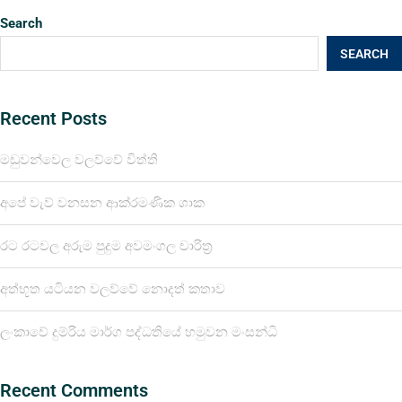
Search
SEARCH
Recent Posts
මඩුවන්වෙල වලව්වේ විත්ති
අපේ වැව් වනසන ආක්රමණික ශාක
රට රටවල අරුම පුදුම අවමංගල චාරිත්‍ර
අත්භූත යටියන වලව්වේ නොදත් කතාව
ලංකාවේ දුම්රිය මාර්ග පද්ධතියේ හමුවන මංසන්ධි
Recent Comments