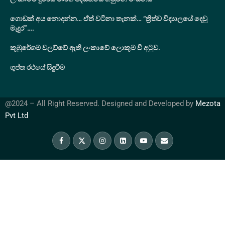
ගොඩක් අය නොදන්න… ඒත් වටිනා තැනක්… “ත්‍රිත්ව විද්‍යාලයේ දෙවු
මැදුර”….
කුඹුරේගම වලව්වේ ඇති ලංකාවේ ලොකුම වී අටුව.
ගුප්ත රථයේ සිදුවීම
@2024 – All Right Reserved. Designed and Developed by
Mezota
Pvt Ltd