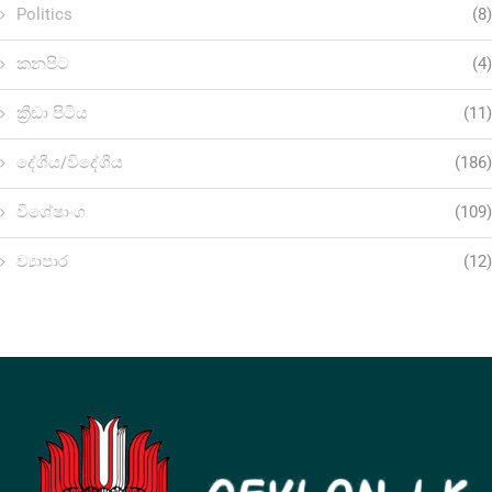
Politics
(8)
කනපිට
(4)
ක්‍රීඩා පිටිය
(11)
දේශීය/විදේශීය
(186)
විශේෂාංග
(109)
ව්‍යාපාර
(12)