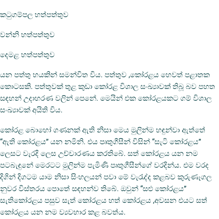
කටුගම්පල හත්පත්තුව
වන්නි හත්පත්තුව
දෙමළ හත්පත්තුව
යන පත්තු හයකින් සමන්විත විය. පත්තුව ,කෝරළය හෙවත් පළාතක
කොටසකි. පත්තුවක් තුළ කුඩා කෝරළ විශාල සංඛ්‍යාවක් තිබූ බව පහත
සඳහන් උදාහරණ වලින් පෙනේ. මෙයින් එක කෝරළයකට ගම් විශාල
සංඛ්‍යාවක් අයිති විය.
කෝරළ බොහෝ ගණනක් ඇති නිසා මෙය මුලින්ම හඳුන්වා ඇත්තේ
“ඇති කෝරළය” යන නමිනි. එය පෘතුගීසීන් විසින් “සැටි කෝරළය”
ලෙසට වැරදි ලෙස උච්චාරණය කරතිබේ. සත් කෝරළය යන නම
පටබැඳුනේ මෙරටට මුලින්ම පැමිණි පෘතුගීසීන්ගේ වරදින්ය. එම වරද
දිගින් දිගටම යාම නිසා සිංහලයන් පවා මේ වැරැද්ද කළබව කුරුණෑගල
නුවර විස්තරය පොතේ සඳහන්ව තිබේ. ඔවුන් “සළු කෝරළය”
සැතිකෝරළය පසුව සැත් කෝරළය හත් කෝරළය ,අවසන එයට සත්
කෝරළය යන නම ව්‍යවහාර කළ බවත්ය.