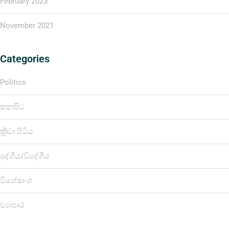
February 2023
November 2021
Categories
Politics
කනපිට
ක්‍රීඩා පිටිය
දේශීය/විදේශීය
විශේෂාංග
ව්‍යාපාර