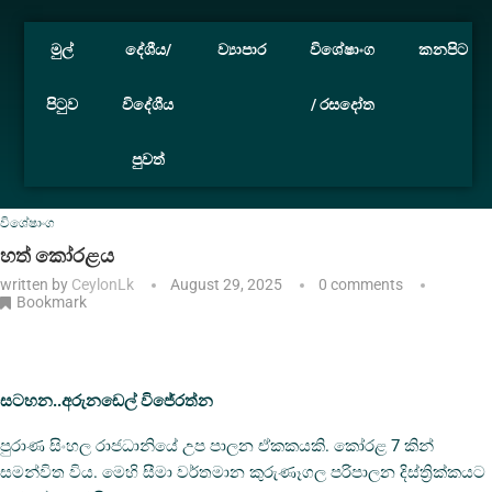
මුල්
දේශීය/
ව්‍යාපාර
විශේෂාංග
කනපිට
පිටුව
විදේශීය
/ රසදෝත
පුවත්
Home
විශේෂාංග
හත් කෝරළය
විශේෂාංග
හත් කෝරළය
written by
CeylonLk
August 29, 2025
0 comments
Bookmark
සටහන..අරුනඩෙල් විජේරත්න
පුරාණ සිංහල රාජධානියේ උප පාලන ඒකකයකි. කෝරළ 7 කින්
සමන්විත විය. මෙහි සීමා වර්තමාන කුරුණෑගල පරිපාලන දිස්ත්‍රික්කයට