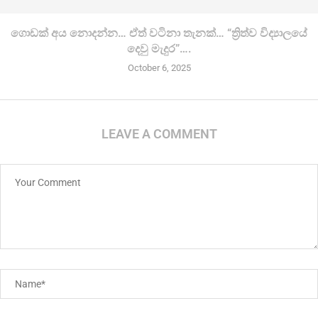
ගොඩක් අය නොදන්න… ඒත් වටිනා තැනක්… “ත්‍රිත්ව විද්‍යාලයේ
දෙවු මැදුර”….
October 6, 2025
LEAVE A COMMENT