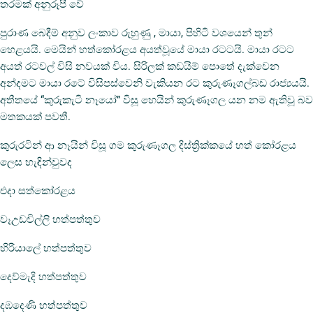
තරමක් අනුරූපී වේ
පුරාණ බෙදීම් අනුව ලංකාව රුහුණු , මායා, පිහිටි වශයෙන් තුන්
හෙළයයි. මෙයින් හත්කෝරළය අයත්වූයේ මායා රටටයි. මායා රටට
අයත් රටවල් විසි නවයක් විය. සිරිලක් කඩයිම් පොතේ දැක්වෙන
අන්දමට මායා රටේ විසිපස්වෙනි වැකියන රට කුරුණෑගල්බඩ රාජ්‍යයයි.
අතීතයේ “කුරුකැටි නෑයෝ” විසූ හෙයින් කුරුණෑගල යන නම ඇතිවූ බව
මතකයක් පවතී.
කුරුරටින් ආ නෑයින් විසූ ගම කුරුණෑගල දිස්ත්‍රික්කයේ හත් කෝරළය
ලෙස හැඳින්වුවද
එදා සත්කෝරළය
වෑඋඩවිල්ලි හත්පත්තුව
හිරියාලේ හත්පත්තුව
දෙව්මැදි හත්පත්තුව
දඹදෙණි හත්පත්තුව