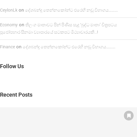
on
CeylonLk
දේශබන්දු තෙන්නකෝන්ට එරෙහි නඩු විභාගය……….
on
Economy
තිලංග මාතාවට පින් පිණිස සෑදූ ‘බුද්ධ මාතා’ චිත්‍රපටය
පූජෝපහාර සිනමා ව්‍යාපාරයේ සටකපට මිථ්‍යාචාරයකි..!
on
Finance
දේශබන්දු තෙන්නකෝන්ට එරෙහි නඩු විභාගය……….
Follow Us
Recent Posts