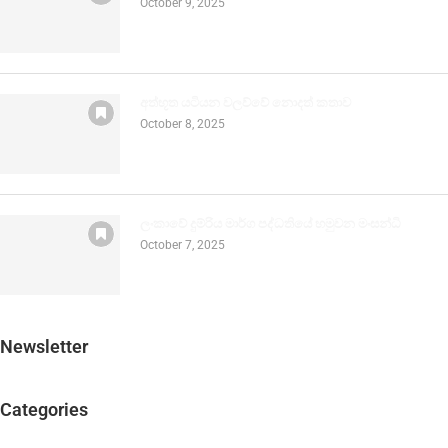
October 9, 2025
අත්භූත යටියන වලව්වේ නොදත් කතාව
October 8, 2025
ලංකාවේ දුම්රිය මාර්ග පද්ධතියේ හමුවන මංසන්ධි
October 7, 2025
Newsletter
Categories