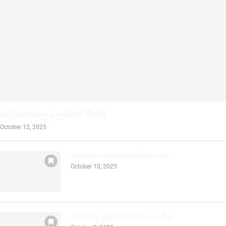
මඩුවන්වෙල වලව්වේ විත්ති
October 12, 2025
අපේ වැව් වනසන ආක්රමණික ශාක
October 10, 2025
රට රටවල අරුම පුදුම අවමංගල චාරිත්‍ර