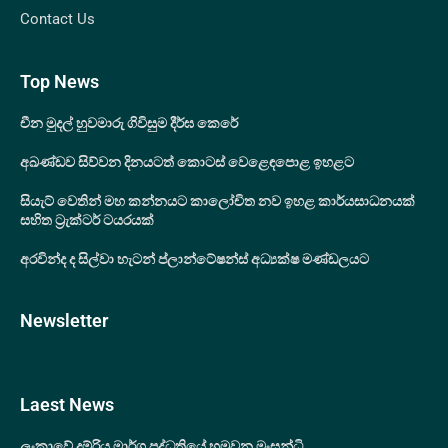
Contact Us
Top News
චීන මුදල් හුවමාරු ගිවිසුම දීර්ඝ කෙරේ
අඛණ්ඩව සිව්වන දිනයටත් කොටස් වෙළෙඳපොළ ඉහළට
සියැට් වෙතින් මහ කන්නයට කාලෝචිත නව ඉහළ කාර්යසාධනයක්
සහිත ට්‍රැක්ටර් ටයරයක්
අරවින්ද ද සිල්වා හැටන් ප්ලාන්ටේෂන්ස් අධ්‍යක්ෂ මණ්ඩලයට
Newsletter
Laest News
ලංකාවේ දුම්රිය මාර්ග පද්ධතියේ හමුවන මංසන්ධි