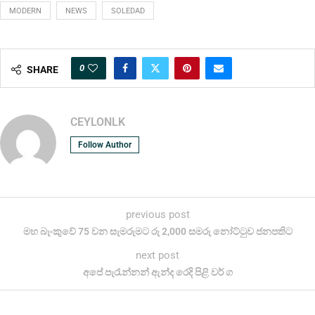
MODERN
NEWS
SOLEDAD
0
SHARE
CEYLONLK
Follow Author
previous post
මහ බැංකුවේ 75 වන සැමරුමට රු 2,000 සමරු නෝට්ටුව ජනපතිට
next post
අපේ පැරැන්නන් ඇන්ද රෙදි පිළි වර් ග