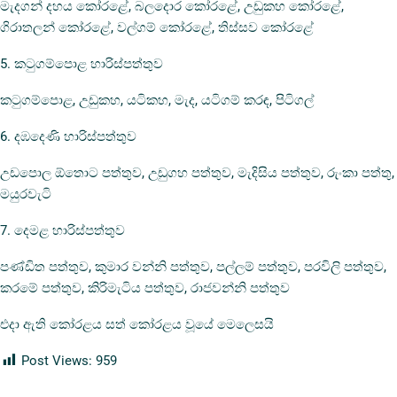
මැදගන් දහය කෝරළේ, බලදොර කෝරළේ, උඩුකහ කෝරළේ,
ගිරාතලන් කෝරළේ, වල්ගම් කෝරළේ, තිස්සව කෝරළේ
5. කටුගම්පොළ හාරිස්පත්තුව
කටුගම්පොළ, උඩුකහ, යටිකහ, මැද, යටිගම් කරඳ, පිටිගල්
6. දඹදෙණි හාරිස්පත්තුව
උඩපොල ඕතොට පත්තුව, උඩුගහ පත්තුව, මැදිසිය පත්තුව, රුංකා පත්තු,
මයුරවැටි
7. දෙමළ හාරිස්පත්තුව
පණ්ඩිත පත්තුව, කුමාර වන්නි පත්තුව, පල්ලම් පත්තුව, පරවිලි පත්තුව,
කරමේ පත්තුව, කිරිමැටිය පත්තුව, රාජවන්නි පත්තුව
එදා ඇති කෝරළය සත් කෝරළය වූයේ මෙලෙසයි
Post Views:
959