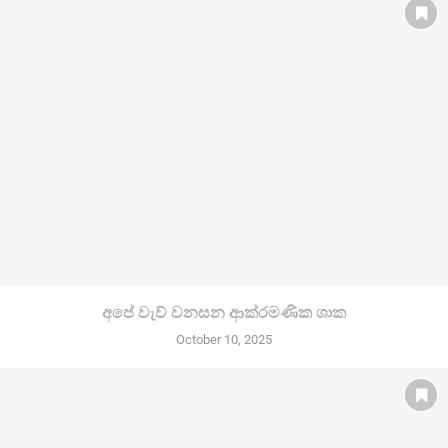
අපේ වැව් වනසන ආක්රමණික ශාක
October 10, 2025