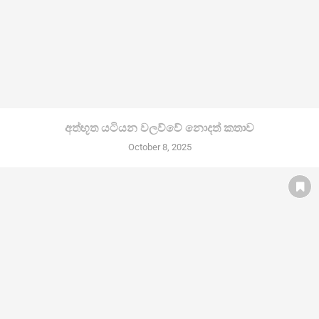
අත්භූත යටියන වලව්වේ නොදත් කතාව
October 8, 2025