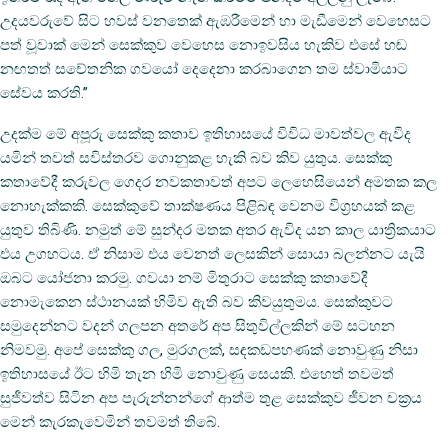
උදයවරුවේ සිට හවස් වනතෙක් ඇඹරීමෙන් හා මැඩීමෙන් වෙහෙසට
පත් වූවාක් මෙන් සෙක්කුව වෙහෙස නොඉවසිය හැකිව එසේ හඬ
නඟතත් සචේතනික ගවයෝ දෙදෙනා කරබාගෙන තම ස්වාමියාට
සේවය කරති.”
උදක්ම මේ අපූරු සෙක්කු කතාව ඉතිහාසයේ විවිධ මාවත්වල ඇවිද
යමින් තවත් සවිස්තරව ගොනුකළ හැකි බව කිව යුතුය. සෙක්කු
කතාවේදී කරුවල ගෙදර නවකතාවත් අපට ලෙහෙසියෙන් අමතක කල
නොහැක්කකි. සෙක්කුවේ තාක්ෂණය පිළිබඳ වෙනම විග්‍රහයක් කළ
යුතුව තිබිණි. නමුත් මේ සුන්දර මතක අතර ඇවිද යන කාල යාත්‍රිකයාට
එය උගහටය. ඒ නිසාම එය වෙනත් ලෙසකින් සොයා බලන්නට යැයි
ඔබට යෝජනා කරමු. ගවයා නම් මිතුරාට සෙක්කු කතාවේදී
නොමැකෙන ස්ථානයක් හිමිව ඇති බව කිවයුතුමය. සෙක්කුවට
සමුදෙන්නට වදන් ගලපන අතරේ අප සිතුවිල්ලකින් මේ සටහන
නිමවමු. අපේ සෙක්කු ගල, මුරගලක්, සඳකඩපහණක් නොවුණු නිසා
ඉතිහාසයේ ඊට හිමි තැන හිමි නොවුණු සෙයකි. එහෙත් තවමත්
සුජීවත්ව සිටින අප පැරුන්නන්ගේ ආත්ම තුළ සෙක්කුව ජීවන චක්‍රය
මෙන් කැරකැවෙමින් තවමත් තිබේ.