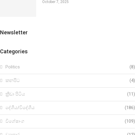
October 7, 2025
Newsletter
Categories
Politics
(8)
කනපිට
(4)
ක්‍රීඩා පිටිය
(11)
දේශීය/විදේශීය
(186)
විශේෂාංග
(109)
ව්‍යාපාර
(12)