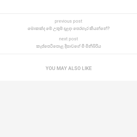
previous post
මොකක්ද මේ උතුම් දළදා පෙරහැර කියන්නේ?
next post
කැප්පෙටිපොළ දිසාවගේ මී මිනිබිරිය
YOU MAY ALSO LIKE