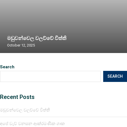
මඩුවන්වෙල වලව්වේ විත්ති
October 12, 2025
Search
SEARCH
Recent Posts
මඩුවන්වෙල වලව්වේ විත්ති
අපේ වැව් වනසන ආක්රමණික ශාක