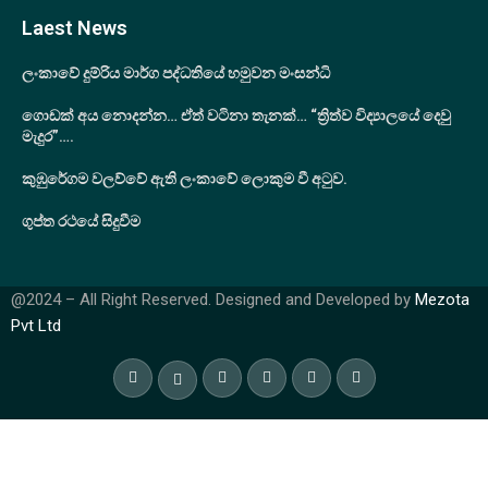
Laest News
ලංකාවේ දුම්රිය මාර්ග පද්ධතියේ හමුවන මංසන්ධි
ගොඩක් අය නොදන්න… ඒත් වටිනා තැනක්… “ත්‍රිත්ව විද්‍යාලයේ දෙවු
මැදුර”….
කුඹුරේගම වලව්වේ ඇති ලංකාවේ ලොකුම වී අටුව.
ගුප්ත රථයේ සිදුවීම
@2024 – All Right Reserved. Designed and Developed by
Mezota
Pvt Ltd