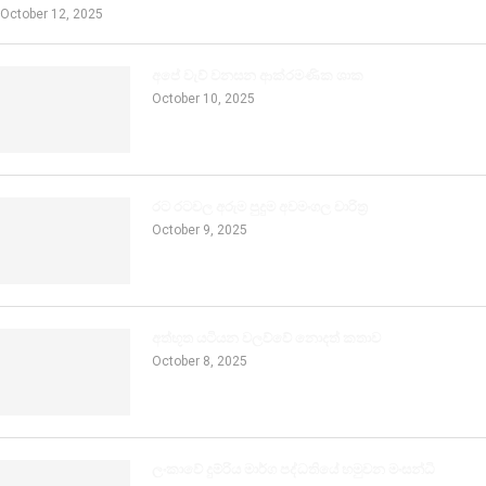
October 12, 2025
අපේ වැව් වනසන ආක්රමණික ශාක
October 10, 2025
රට රටවල අරුම පුදුම අවමංගල චාරිත්‍ර
October 9, 2025
අත්භූත යටියන වලව්වේ නොදත් කතාව
October 8, 2025
ලංකාවේ දුම්රිය මාර්ග පද්ධතියේ හමුවන මංසන්ධි