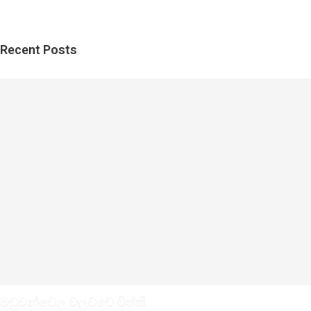
Recent Posts
මඩුවන්වෙල වලව්වේ විත්ති