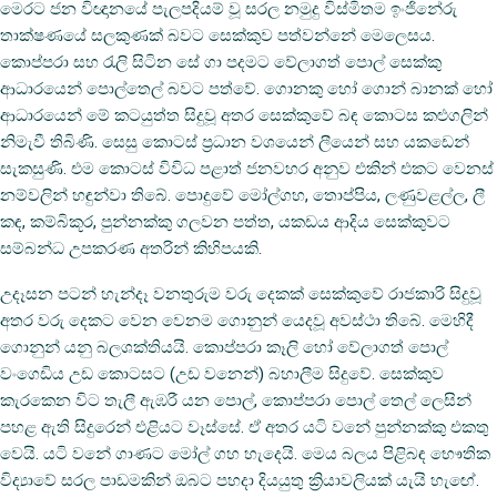
මෙරට ජන විඥානයේ පැලපදියම් වූ සරල නමුදු විස්මිතම ඉංජිනේරු
තාක්ෂණයේ සලකුණක් බවට සෙක්කුව පත්වන්නේ මෙලෙසය.
කොප්පරා සහ රැලි සිටින සේ ගා පදමට වේලාගත් පොල් සෙක්කු
ආධාරයෙන් පොල්තෙල් බවට පත්වේ. ගොනකු හෝ ගොන් බානක්‌ හෝ
ආධාරයෙන් මේ කටයුත්ත සිදුවූ අතර සෙක්කුවේ බඳ කොටස කළුගලින්
නිමැවී තිබිණි. සෙසු කොටස්‌ ප්‍රධාන වශයෙන් ලීයෙන් සහ යකඩෙන්
සැකසුණි. එම කොටස් විවිධ පළාත් ජනවහර අනුව එකින් එකට වෙනස්
නම්වලින් හඳුන්වා තිබේ. පොදුවේ මෝල්ගහ, තොප්පිය, ලණුවළල්ල, ලී
කඳ, කම්බිකූර, පුන්නක්කු ගලවන පත්ත, යකඩය ආදිය සෙක්කුවට
සම්බන්ධ උපකරණ අතරින් කිහිපයකි.
උදෑසන පටන් හැන්දෑ වනතුරුම වරු දෙකක් සෙක්කුවේ රාජකාරි සිදුවූ
අතර වරු දෙකට වෙන වෙනම ගොනුන් යෙදවූ අවස්ථා තිබේ. මෙහිදී
ගොනුන් යනු බලශක්තියයි. කොප්පරා කෑලි හෝ වේලාගත් පොල්
වංගෙඩිය උඩ කොටසට (උඩ වනෙන්) බහාලීම සිදුවේ. සෙක්කුව
කැරකෙන විට තැලී ඇඹරී යන පොල්, කොප්පරා පොල් තෙල් ලෙසින්
පහළ ඇති සිදුරෙන් එළියට වෑස්සේ. ඒ අතර යටි වනේ පුන්නක්කු එකතු
වෙයි. යටි වනේ ගාණට මෝල් ගහ හැදෙයි. මෙය බලය පිළිබඳ භෞතික
විද්‍යාවේ සරල පාඩමකින් ඔබට පහදා දියයුතු ක්‍රියාවලියක් යැයි හැඟේ.