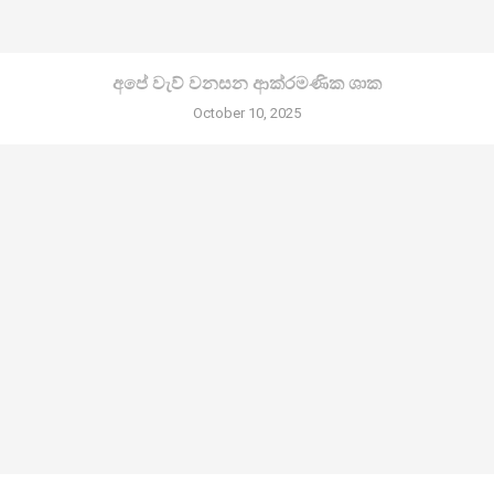
අපේ වැව් වනසන ආක්රමණික ශාක
October 10, 2025