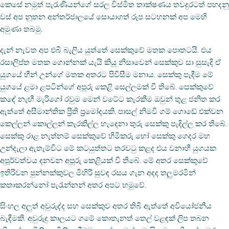
කෙසේ නමුත් පැරැණියන්ගේ සරල විස්මිත තාක්ෂණය තවදුරටත් පහදනු
වස් අප නූතන අන්තර්ජාලයේ සොයාගත් රූප සටහනක් අප මෙහි
අමුණා තබමු.
දැන් නැවත අප එබී බැලිය යුත්තේ සෙක්කුවේ මතක පොතටයි. එය
රසාලිප්ත මතක ගොන්නක් යැයි කියූ නිසාවෙන් සෙක්කුව සා සුසැදි ඒ
යුගයේ හීන් උන්ගේ මතක අතරට පිවිසීම මනාය. සෙක්කු පැදීම මේ
යුගයේ ළමා ළපටින්ගේ අපූරු කෙළි සෙල්ලමක් වී තිබේ. සෙක්කුවේ
කඳේ නැඟී මැරිගෝ රවුම මෙන් වටේට කැරකීම ඔවුන් තුළ ජනිත කර
ඇත්තේ අසීමාන්තික ප්‍රීති ප්‍රමෝදයකි. පාසල් නිමවී ගම් ගොඩේ එක්වන
කෙල්ලන් කොල්ලන් කැරකිල්ල හැදෙනා තුරු සෙක්කු පැදිල්ල කර තිබේ.
සෙක්කු රාළ නැත්නම් සෙක්කුවේ හිමිකරු හෝ සෙක්කු ගෙදර මහ
උන්දැලා ඇතැම්විට මේ කටයුත්තට තරවටු කළද එය වනාහී යුගයක
අපූර්වත්වය දනවන අපූරු කෙළියක් වී තිබේ. මේ අතර සෙක්කුවේ
ඉතිරිවන පුන්නක්කුවල මිහිරි සුවඳ රසය ගැන අදද තලුමරමින්
කතාකරන්නෝ පැරැන්නන් අතර අපට හමුවේ.
සිංහල අලුත් අවුරුද්ද සහ සෙක්කුව අතර තිබී ඇත්තේ අවියෝජනීය
බැඳීමකි. අවුරුදු කාලයට ගමේ කොතැනත් තෙල් වළඳක් ලිප තබන