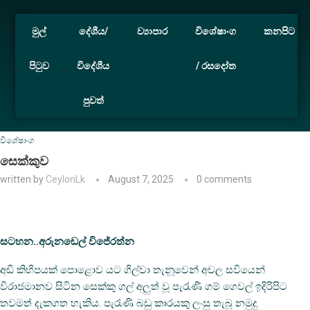
මුල්
දේශීය/
ව්‍යාපාර
විශේෂාංග
කනපිට
පිටුව
විදේශීය
/ රසදෝත
පුවත්
Home
විශේෂාංග
සෙක්කුව
විශේෂාංග
සෙක්කුව
written by
CeylonLk
August 7, 2025
0 comments
සටහන..අරුනඩෙල් විජේරත්න
අඩි කිහිපයක් පොළොව යට ගිල්වා තැනූවෙන් අචල සවියෙන්
විරාජමානව සිටින සෙක්කු ගල් අලුත් වූ පැරැණි ගම් ගෙවල් ඉදිරිපිට
තවමත් දැකගත හැකිය. පැරැණි බඩු කාරයකු ලංසු තැබූ නමුදු