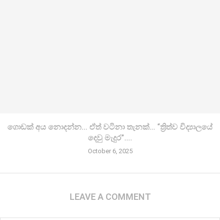
ගොඩක් අය නොදන්න… ඒත් වටිනා තැනක්… “ත්‍රිත්ව විද්‍යාලයේ
දෙවු මැදුර”….
October 6, 2025
LEAVE A COMMENT