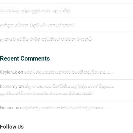
රට රටවල අරුම පුදුම අවමංගල චාරිත්‍ර
අත්භූත යටියන වලව්වේ නොදත් කතාව
ලංකාවේ දුම්රිය මාර්ග පද්ධතියේ හමුවන මංසන්ධි
Recent Comments
on
CeylonLk
දේශබන්දු තෙන්නකෝන්ට එරෙහි නඩු විභාගය……….
on
Economy
තිලංග මාතාවට පින් පිණිස සෑදූ ‘බුද්ධ මාතා’ චිත්‍රපටය
පූජෝපහාර සිනමා ව්‍යාපාරයේ සටකපට මිථ්‍යාචාරයකි..!
on
Finance
දේශබන්දු තෙන්නකෝන්ට එරෙහි නඩු විභාගය……….
Follow Us