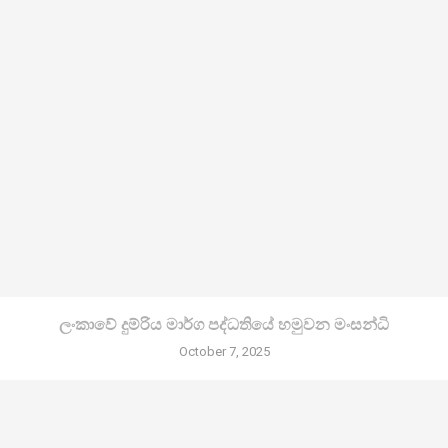
ලංකාවේ දුම්රිය මාර්ග පද්ධතියේ හමුවන මංසන්ධි
October 7, 2025