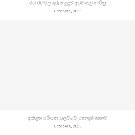
රට රටවල අරුම පුදුම අවමංගල චාරිත්‍ර
October 9, 2025
අත්භූත යටියන වලව්වේ නොදත් කතාව
October 8, 2025