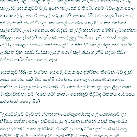
නිසාත් කැවිලි පෙවිලි හැදීමට තෙල් කාටත් අවැසි වෙන නිසාත් අවුරුදු
කාලයට සෙක්කුවට වැඩ අධික කාලයක් වී තිබේ. ගමේ බවලතුන් පොල්
ගා මාගල්වල දමා ඒ පොල් වේලා ගනී. බොහෝවිට එය සාමූහිකව කළ
කටයුත්තකි. එසේ වියළා ගත් පොල් සෙක්කු ගෙදරට ගෙන එන්නේ
කල්දේරම්වල දමාගෙනය. අවුරුද්දට කැවිලි හදන්නේ මෙහිදී ලබාගන්නා
පිරිසුදුම තෙල්වලිනි. නැතිනම් තෙල් මුඩු රස විය හැකිය. එසේ නමුත්
අවුරුදු කාලෙට සහ වෙසක් කාලෙට හැකිතරම් තෙල් හිඳගැනීමට ගම්මු
උත්සුක වූහ. පසුව වැඩිකාලයක් තෙල් කල් තියා ගැනීම සඳහා ඒවා
රත්කර පාවිච්චියට ගෙන ඇත.
සෙක්කුව සිරිලක විශ්මිත සොඳුරු මතක අප ඉතිරිකර තිබෙන බව දැන්
අපට නොරහසකි. ඊට සාක්ෂි දරන්නට ජන මූලාශ්‍ර පමණක් නොව
සාහිත්‍යය මූලාශ්‍ර පවා අපට හමුවේ. කොග්ගල මහා ප්‍රාඥයා ලියූ මතක
මංජුසාවක් හා සම “අපේ ගම” කෘතිය සෙක්කුව පිළිබඳ මතකය ආවර්ජය
කරන්නේ මෙලෙසිනි.
“උදයවරුවේ වැඩ පටන්ගන්නා සෙක්කුකාරයකු ගල් සෙක්කුවේ ලා
හිඳීමට ගන්නා පොල් වඩියේ වැඩ අවසාන වන්නේ සවස් කාලයේය.
තෙල් ඉවතට ගෙන ඇඹරීමෙන් පදම් වූ පොල් ටික පුන්නක්කු වූ පසු
ඉතිරිව රැඳී ඇති තෙල් මාරුව නැති කිරීමට පන්දම් අල්ලනු ලැබේ.