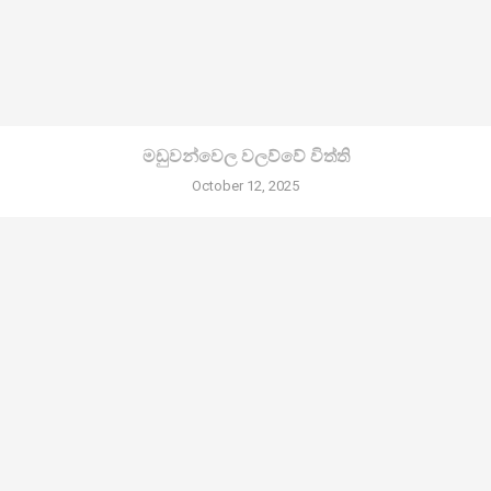
මඩුවන්වෙල වලව්වේ විත්ති
October 12, 2025