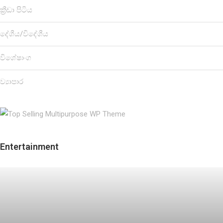
ක්‍රීඩා පිටිය
දේශීය/විදේශීය
විශේෂාංග
ව්‍යාපාර
Entertainment