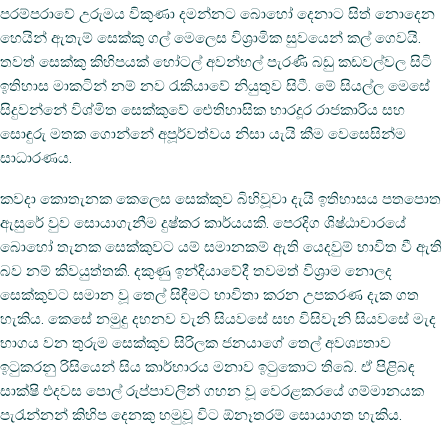
පරම්පරාවේ උරුමය විකුණා දමන්නට බොහෝ දෙනාට සිත් නොදෙන
හෙයින් ඇතැම් සෙක්කු ගල් මෙලෙස විශ්‍රාමික සුවයෙන් කල් ගෙවයි.
තවත් සෙක්කු කිහිපයක් හෝටල් අවන්හල් පැරණි බඩු කඩවල්වල සිටි
ඉතිහාස මාකටින් නම් නව රැකියාවේ නියුතුව සිටී. මේ සියල්ල මෙසේ
සිදුවන්නේ විශ්මිත සෙක්කුවේ ඓතිහාසික භාරදූර රාජකාරිය සහ
සොඳුරු මතක ගොන්නේ
අපූර්වත්වය නිසා යැයි කීම වෙසෙසින්ම
සාධාරණය.
කවදා කොතැනක කෙලෙස සෙක්කුව බිහිවූවා දැයි ඉතිහාසය පතපොත
ඇසුරේ වුව සොයාගැනීම දුෂ්කර කාර්යයකි. පෙරදිග ශිෂ්ඨාචාරයේ
බොහෝ තැනක සෙක්කුවට යම් සමානකම් ඇති යෙදවුම් භාවිත වී ඇති
බව නම් කිවයුත්තකි. දකුණු ඉන්දියාවේදී තවමත් විශ්‍රාම නොලද
සෙක්කුවට සමාන වූ තෙල් සිඳීමට භාවිතා කරන උපකරණ දැක ගත
හැකිය. කෙසේ නමුදු දහනව වැනි සියවසේ සහ විසිවැනි සියවසේ මැද
භාගය වන තුරුම සෙක්කුව සිරිලක ජනයාගේ තෙල් අවශ්‍යතාව
ඉටුකරනු රිසියෙන් සිය කාර්භාරය මනාව ඉටුකොට තිබේ. ඒ පිළිබඳ
සාක්ෂි එදවස පොල් රුප්පාවලින් ගහන වූ වෙරළකරයේ ගම්මානයක
පැරැන්නන් කිහිප දෙනකු හමුවූ විට ඕනෑතරම් සොයාගත හැකිය.