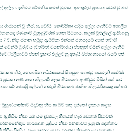
 අල්ලා ගැනීමට ජර්මනිය සමත් වූවාය. අනතුරුව ප්‍රංශයද යටත් වූ බව
 රාජ්‍යයන් වූ නීස්, සැවෝයි, කෝර්සිකා ආදිය අල්ලා ගැනීමට ඉතාලිය
පානයද රණකාමී මුහුණුවරක් ගෙන සිටියාය. කලක් මුළුල්ලේ ආසියානු
 මස 7 වැනිදා ජපාන හමුදා ඇමරිකා එක්සත් ජනපදයට අයත් හවායි
් මෙන්ම බුරුමය (වත්මන් මියන්මාරය) ජපනුන් විසින් අල්ලා ගැනීම
‍රලියාවට ජපන් ප්‍රහාර එල්ලවනු අතැයි බි්‍රතාන්‍යයෝ බියට පත්
රතාන්‍ය හිරු නොබසින අධිරාජ්‍යයේ සිහසුන හෙබවූ හයවැනි ජෝර්ජ්
 ප්‍රධාන අණ දෙන නිලධාරි ලෙස බි්‍රතාන්‍ය ආණ්ඩුව විසින් පත් කර
සර් ජ්‍යොප්‍රි ලේටන් නමැති බි්‍රතාන්‍ය ජාතික නිලධාරියෙකු පත්කර
්ට මුහුණපාන්නට සිදුවනු නිසැක බව තතු දත්තෝ ප්‍රකාශ කළහ.
වීම නිසා යම් යම් ද්‍රව්‍යවල හිඟයක් හැර වෙනත් පීඩාවක්
ෙපාර්තමේන්තුව භාරගෙන යුද්ධය නිසා ජනතාවට මුහුණ දෙන්නට
 කිරීම සිදුවිය. සෑම දෙනාටම සාධාරණව තිබෙන බඩු ප්‍රමාණය