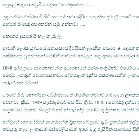
පවුලේ බාලයා බටුවිට වලගේ නන්දසේන ……
යුද සේවයේ නිරත වී සිටි සමයේ තමා ඉදිරියට පැන්න දරුණු කොටි
හේරත් සිංඤෝ අප අතරින් සමු ගන්නවා ….
කොකස් දූපතේ සිංහල කැරැල්ල
දෙවනි ලෝක යුද්ධයේ කොකොස් දිවයිනේ ලාංකික සෙබළු 56 දෙනෙක් ස
ජාතිකයකු වූ කපිතාන් ජෝර්ජ් ගාඩිනර් කටයුතු කල අතර මෙම හමුද‌ා 
1848 අරගලයෙ අවාසනාවන්ත අවසානයත් එක්ක ඉංග්‍රීසීන්ට එරෙහිව
මෙරට උගතුන් වෙහෙසෙනවා. දේශපාලන ප්‍රතිසංස්කරණ එක්ක ලංකාවෙ ත
තරුණයන් පිරිසක්.
මෙසේ හිරු නොබසින අධිරාජ්‍යයයේ රාජකීය හමුදාවට බැඳෙන ලාංකික 
වෙනවා. ක්‍රි.ව. 1939 සැප්තැම්බර් මස සිට ක්‍රි.ව. 1945 අගෝස්තු දක්ව
සංග්‍රාමයට එවකට සිලෝන් නමින් හැදින්වූ මෙරටටද බ්‍රිතාන්‍ය යටත්
ඉන්දියන් සහ පැසිපික් සාගරයන්හි බ්‍රිතාන්‍ය බලයට දැඩි ප්‍රහාරයක් එ
කටයුතු කළා. ලංකාවත් ඕස්ට්‍රේලියාවත් අතර මැද පැසිපික් සාගරයේ ප