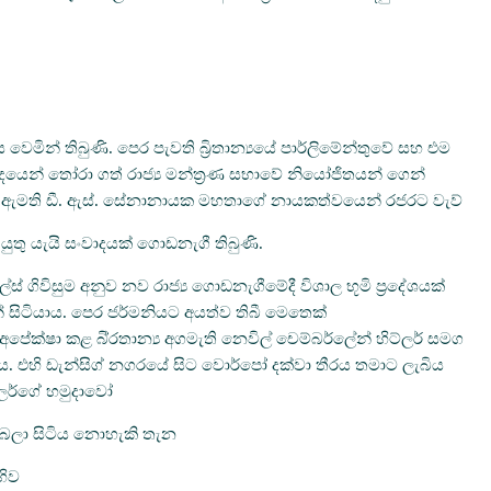
ෙමින් තිබුණි. පෙර පැවති බ්‍රිතාන්‍යයේ පාර්ලිමේන්තුවේ සහ එම
දයෙන් තෝරා ගත් රාජ්‍ය මන්ත්‍රණ සභාවේ නියෝජිතයන් ගෙන්
ර්ම ඇමති ඩී. ඇස්. සේනානායක මහතාගේ නායකත්වයෙන් රජරට වැව්
 යුතු යැයි සංවාදයක් ගොඩනැගී තිබුණි.
ගිවිසුම අනුව නව රාජ්‍ය ගොඩනැගීමේදී විශාල භූමි ප්‍රදේශයක්
සිටියාය. පෙර ජර්මනියට අයත්ව තිබී මෙතෙක්
ක්ෂා කළ බි්‍රතාන්‍ය අගමැති නෙවිල් චෙම්බර්ලේන් හිට්ලර් සමග
ය. එහි ඩැන්සිග් නගරයේ සිට වොර්පෝ දක්වා තීරය තමාට ලැබිය
්ලර්ගේ හමුදාවෝ
බලා සිටිය නොහැකි තැන
හිව