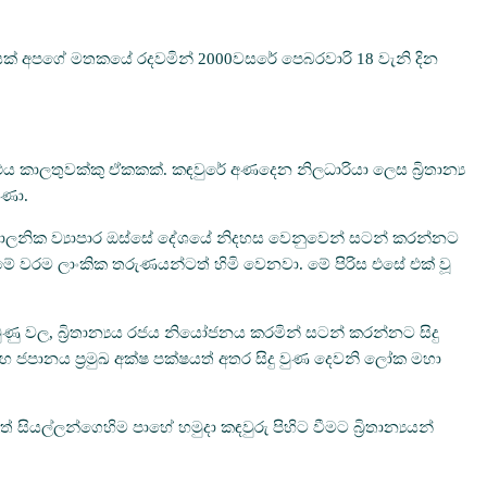
සක් අපගේ මතකයේ රදවමින් 2000වසරේ පෙබරවාරි 18 වැනි දින
 කාලතුවක්කු ඒකකක්. කඳවුරේ අණදෙන නිලධාරියා ලෙස බ්‍රිතාන්‍ය
ුණා.
පාලනික ව්‍යාපාර ඔස්සේ දේශයේ නිදහස වෙනුවෙන් සටන් කරන්නට
මේ වරම ලාංකික තරුණයන්ටත් හිමි වෙනවා. මේ පිරිස එසේ එක් වූ
ු වල, බ්‍රිතාන්‍යය රජය නියෝජනය කරමින් සටන් කරන්නට සිදු
්මනිය සහ ජපානය ප්‍රමුඛ අක්ෂ පක්ෂයත් අතර සිදු වුණ දෙවනි ලෝක මහා
ත් සියල්ලන්ගෙහිම පාහේ හමුදා කඳවුරු පිහිට වීමට බ්‍රිතාන්‍යයන්