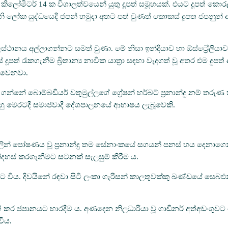
 කිලෝමීටර් 14 ක විශාලත්වයෙන් යුතු දූපත් සමූහයක්. එයට දූපත් කොර
ත දෙවනි ලෝක යුද්ධයෙදී ජපන් හමුදා අතට පත් වුණත් කොකස් දූපත ජපනුන්
මූලස්ථානය අල්ලාගන්නට සමත් වුණා. මේ නිසා ඉන්දියාව හා ඕස්ට්‍රේලියාව
දූපත් රැකගැනීම බ්‍රිතාන්‍ය නාවික යාත්‍රා සඳහා වැදගත් වූ අතර එම 
ු වෙනවා.
ය ගන්නේ බොම්බඩියර් වතුමුල්ලගේ ග්‍රේෂන් හර්බට් ප්‍රනාන්දු නම් 
. ඔහු මෙරටදී සමාජවාදී දේශපාලනයේ ආභාෂය ලැබූවෙකි.
 වලින් පෝෂණය වූ ප්‍රනාන්දු තම සේනාංකයේ සගයන් පනස් හය දෙනාගෙ
නිදහස් කරගැනීමට සටනක් සැලසුම් කිරීම ය.
මක වන්නට විය. දිවයිනේ රඳවා සිටි ලංකා ගැරිසන් කාලතුවක්කු ඛණ්ඩයේ සෙබළ
 කර ජපානයට භාරදීම ය. අණදෙන නිලධාරියා වූ ගාඩිනර් අත්අඩංගුවට ගෙ
විය.