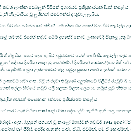
 තවත් ලාංකික සෙබලුන් පිරිසක් ප්‍රහාරයට ප්‍රතිප්‍රහාරයක් දියත් කළ
ි නිලධාරියා වූ ලුතිනන් ස්ටෙෆන්ස් ද තුවාල ලැබීය.
විට එය පරාජය කර තිබිණ. මේ නිසා රැය පහන් වන විට කැරැල්ල ලාං
ළේ තමන්ට එරෙහි නඩුව මෙම දූපතේදී නොව ලංකාවේදී සිදුකළ යුතු බවය. නම
 තීන්දු විය. හතර දෙනකු සිර දඬුවමකට යටත් කෙරිණි. කැරැල්ල මැඩ පැ
ඔහුගේ දේහය දිවයින අසල වූ හෝස්බර්ග් දිවයිනේ තාවකාලිකව මිහිදන් 
 දේහය පූර්ණ හමුදා උත්තමාචාර මැද හමුදා සුසාන අතර තැන්පත් කරන ලද
ලංකාවට යවා ඇත. ඔවුන් රඳවා තිබුණේ අලුත්කඩේ මිලිටරි රැඳවුම් 
්ගෙන් ඉල්ලා සිටියේ නඩුව යලි සලකා බලන ලෙස ය. නමුත් යුධ නීතිය යට
මාවක් අයැදීම අවසන් මොහොත දක්වාම ප්‍රතික්ෂේප කළේ ය.
වාදීන්ගේ පයට පෑගී සිටින තාක් කල් රටක දේශප්‍රේමී හැඟීම් ඇති කල නො
්ලා මරාදමා ඇත. ඔහුගේ සගයන් වූ කාලෝ ඔගස්ටන් ගවුඩර් 1942 අගෝ්ස්තු 
, ඒ.ජෝශප් එල් පීරිස්, ජෙරීද ආනන්ද රාජා, ඒ.බී. එඩ්මන්, එම්.ඒ හොප්