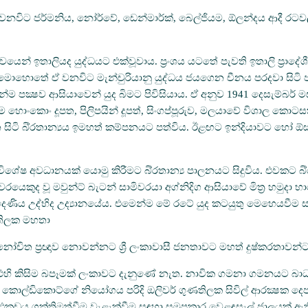
 වනවිට ජර්මනිය, නෝර්වේ, ඩෙන්මාර්ක්, බෙල්ජියම, ඕලන්දය ආදී රටවල්
් ඉතාලියද යුද්ධයට එක්වූවාය. ප්‍රංශය යටතේ පැවති ඉතාලි ප්‍රාදේශීය
න මොහොතේ ඒ වනවිට මැන්චුරියානු යුද්ධය ජයගෙන චීනය පරදවා සිටි ජ
්ම පක්‍ෂව ආසියාවෙන් යුද බිමට පිවිසියාය. ඒ අනුව 1941 දෙසැම්බර්
හොංකොං දූපත, පිලිපයින් දූපත්, සිංගප්පූරුව, මලයාවේ විශාල කොටසක
 බි්‍රතාන්‍යය ඉමහත් කම්පනයට පත්විය. ඊළඟට ඉන්දියාවට හෝ ඕස්ටේ්
ේෂ අවධානයක් යොමු කිරීමට බි්‍රතාන්‍ය පාලනයට සිදුවිය. එවකට බි්‍
කුද වූ මවුන්ට් බැටන් සාමිවරයා අග්නිදිග ආසියාවේ මිත්‍ර හමුදා භාර
දෙණිය උද්භිද උද්‍යානයේය. එමෙන්ම මේ රටේ යුද කටයුතු මෙහෙයවීම සඳහා 
ණතිලක මහතා
ස්ථානෝචිත ප්‍රඥාව නොවන්නට ශ්‍රී ලංකාවාසී ජනතාවට මහත් දුෂ්කරතාවන
හි කිසිම බපෑමක් ලංකාවට දැනුණේ නැත. නාවික ගමනා ගමනයට බාධා ඇති
කොල්ඩිකොට්ගේ නියෝගය පරිදි ඔලිවර් ගුණතිලක සිවිල් ආරක්‍ෂක ද
කළුකඩය ශක්තිමත්වීම වැළැක්වීම සඳහා සමුපකාර වෙළඳසැල් ජාලයක් ඇති