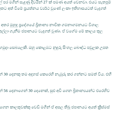
ල් පර මගින් සෑදුණු දිවයින් 27 ක් පමණ අයත් වෙනවා. එයට සැතපුම්
 අතට අත් වීමේ ප්‍රයත්නය ව්‍යර්ථ වුණේ ලංකා ඉතිහාසයටත් වැදගත්
 අතර මුහුදු ප්‍රදේශයේ බ්‍රිතාන්‍ය නාවික ගමනාගමනයට විශාල
දුපත් අල්ලා ගැනීම ජපානයට වැදගත් වුණා. ඒ වගේම මේ කාලය තුල
තරුණ හමුදා සෙබලෙකි. ඔහු කොළඹට නුදුරු සිංහල බෞද්ධ පවුලක උපත
න් 30 දෙනකු තම අදහස් කෙරෙහි නැඹුරු කර ගන්නට සමත් විය. එහි
ුන් 56 දෙනාගෙන් 30 දෙනෙක්, සුළු අවි ගෙන බ්‍රිතාන්‍යයන්ට එරෙහිව
න කාලතුවක්කු වෙඩි මගින් ඒ අසල තිබූ ජපානයට අයත් ක්‍රිස්මස්