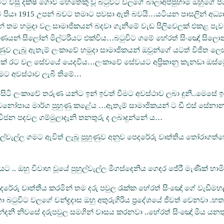
විසු දක්ෂ ගොවි මහතෙකු වූ බටුවිට වලගේ බාලාඅප්පුහාමි ඔහුගේ පිය
 පියා 1915 උපන් බවට තමාට පවසා ඇති බවයි…යටියන පාසලින් අධ්‍යා
ලින් තම හමුදා වල සාමාජිකයන් බදවා ගැනීමේ වැඩ පිලිවෙලක් එකළ පැවැ
ණයන් සිලෝන් මිල්ටරියට එක්විය…බටුවිට ගමේ හේරත් සිංඤෝ සිලොන් මි
ුණුව ලැබූ ඇතැම් ලංකාවේ හමුදා සාමාජිකයන් ඔවුන්ගේ යටත් විජිත
ොයෙක් රට වල සේවයේ යෙදවීය…ලංකාවේ සේවයට අප්‍රිකානු කැනඩා ඔස්ට්
ෑමට අවස්ථාව ලැබී තිමේ…
 සිටි ලංකාවේ තරුණ යන්ට ඉන් ඉවත් වීමට අවස්ථාව ලබා දුනී..මෙසේ 
් ජීවනෝපාය මාර්ග පුහුණු කළේය …ඇතැම් සාමාජිකයන් ට ඩී එස් සේ
ගොවිජන පදවල ගම්මුලාදෑනි තනතුරු ද ලබාදුන්නේ ය…
පුහුල්වැල්ල ගමට ඇවිත් ලෑබූ පුහුණුව අනුව පෙදරේරු වෘත්තිය තෝරා
චියට .. ඔහු විවාහ වූයේ පුහුල්වැල්ල මීගස්දෙනිය ගෙදර ජේරී මැණික
රේරු වෘත්තීය කරමින් තම දරු පවුල රැක්ක හේරත් සිංඤෝ ගේ වැඩිමහල
ා බටුවිට වලගේ චන්ද්‍රදාස ඔහු අතුරුගිරිය ප්‍රදේශයේ ජීවත් වෙන
චාන්දනී නිවසේ දරුපවුල සමගින් වාසය කරනවා ..හේරත් සිංඤෝ මිය යනත