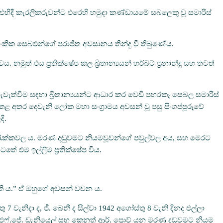
ේ ය. එහිදී කැරලිකරුවන්ට එරෙහි හමුදා කණ්ඩායමේ සබලෙකු වූ සමාරිස්
කික සෙබළුන්ගේ පරාජිත අවසානය තීන්දු වී තිබුණේය.
ුත් එය ප්‍රතික්ෂේප කල බ්‍රිතාන්‍යයන් හර්බට් ප්‍රනාන්දු සහ තවත්
වැත්වීම සඳහා බ්‍රිතාන්‍යයන්ට ආධාර කර වෙඩි පහරකෑ සෙබල සමාරිස්
කළ අතර දෙවැනි ලෝක මහා සංග්‍රාමය අවසන් වූ පසු සිංගප්පූරුවේ
ි.
බැරැක්කවල ය. මරණ දඬුවමට නියමවූවන්ගේ පවුල්වල අය, සහ මෙරට
තේ එම ඉල්ලීම ප්‍රතික්ෂේප විය.
හැකි ය.” ඒ ඔහුගේ අවසන් වචන ය.
7 වැනිදා ද, ජී. බෙනී ද සිල්වා 1942 අගෝස්තු 8 වැනි දිනද එල්ලා
මන්, එෆ්.ජේ. ඩැනියෙල් සහ කෙනත් ආර්. ප්‍රොව් යන මරණ දඬුවමට නියම