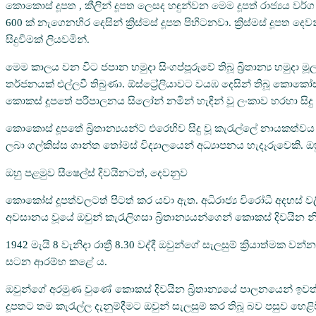
කොකොස් දූපත , කීලින් දූපත ලෙසද හඳුන්වන මෙම දූපත් රාජ්‍යය වර්ග
600 ක් නැගෙනහිර දෙසින් ක්‍රිස්මස් දූපත පිහිටනවා. ක්‍රිස්මස් දූප
සිදුවීමක් ලියවමින්.
මෙම කාලය වන විට ජපාන හමුද‌ා සිංගප්පූරුවේ තිබූ බ්‍රිතාන්‍ය හමුදා 
තර්ජනයක් එල්ලවී තිබුණා. ඕස්ට්‍රේලියාවට වයඹ දෙසින් තිබූ කොකෝස් 
කොකස් දූපතේ පරිපාලනය සිලෝන් නමින් හැඳින් වූ ලංකාව හරහා සිද
කොකොස් දූපතේ බ්‍රිතාන්‍යයන්ට එරෙහිව සිදු වූ කැරැල්ලේ නායකත්ව
ලබා ගල්කිස්ස ශාන්ත තෝමස් විද්‍යාලයෙන් අධ්‍යාපනය හැදෑරුවෙකි
ඔහු පළමුව සීෂෙල්ස් දිවයිනටත්, දෙවනුව
කොකෝස් දූපත්වලටත් පිටත් කර යවා ඇත. අධිරාජ්‍ය විරෝධී අදහස්
අවසානය වූයේ ඔවුන් කැරැලිගසා බ්‍රිතාන්‍යයන්ගෙන් කොකස් දිවයින 
1942 මැයි 8 වැනිද‌ා රාත්‍රී 8.30 වද්දී ඔවුන්ගේ සැලසුම් ක්‍රියාත්
සටන ආරම්භ කළේ ය.
ඔවුන්ගේ අරමුණ වුණේ කොකස් දිවයින බ්‍රිතාන්‍යයේ පාලනයෙන් ඉවත්
දූපතට තම කැරැල්ල දැනුම්දීමට ඔවුන් සැලසුම් කර තිබූ බව පසුව හෙළි