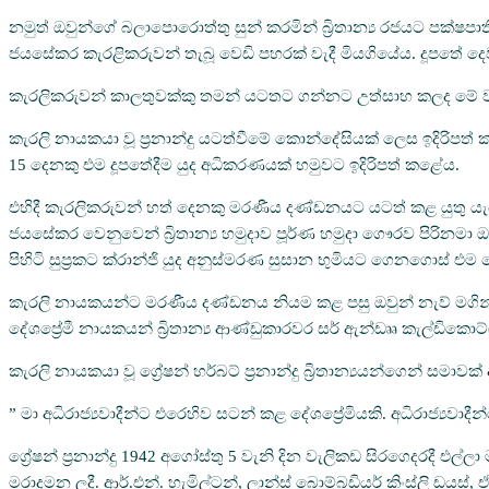
නමුත් ඔවුන්ගේ බලාපොරොත්තු සුන් කරමින් බ්‍රිතාන්‍ය රජයට පක්ෂපාති
ජයසේකර කැරළිකරුවන් තැබූ වෙඩි පහරක් වැදී මියගියේය. දූපතේ දෙවැන
කැරලිකරුවන් කාලතුවක්කු තමන් යටතට ගන්නට උත්සාහ කලද මේ වන 
කැරලි නායකයා වූ ප්‍රනාන්දු යටත්වීමේ කොන්දේසියක් ලෙස ඉදිරිපත් ක
15 දෙනකු එම දූපතේදීම යුද අධිකරණයක් හමුවට ඉදිරිපත් කළේය.
එහිදී කැරලිකරුවන් හත් දෙනකු මරණීය දණ්ඩනයට යටත් කළ යුතු යැයි
ජයසේකර වෙනුවෙන් බ්‍රිතාන්‍ය හමුදාව පූර්ණ හමුදා ගෞරව පිරිනමා 
පිහිටි සුප්‍රකට ක්රාන්ජි යුද අනුස්මරණ සුසාන භුමියට ගෙනගොස් එම
කැරලි නායකයන්ට මරණීය දණ්ඩනය නියම කළ පසු ඔවුන් නැව් මගින් 
දේශප්‍රේමී නායකයන් බ්‍රිතාන්‍ය ආණ්ඩුකාරවර සර් ඇන්ඩෲ කැල්ඩිකොට
කැරලි නායකයා වූ ග්‍රේෂන් හර්බට් ප්‍රනාන්දු බ්‍රිතාන්‍යයන්ගෙන් ස
” මා අධිරාජ්‍යවාදීන්ට එරෙහිව සටන් කළ දේශප්‍රේමියකි. අධිරාජ්‍ය
ග්‍රේෂන් ප්‍රනාන්දු 1942 අගෝස්තු 5 වැනි දින වැලිකඩ සිරගෙදරදී එල
මරාදමන ලදී. ආර්.එන්. හැමිල්ටන්, ලාන්ස් බොම්බඩියර් කිංස්ලි ඩයස්