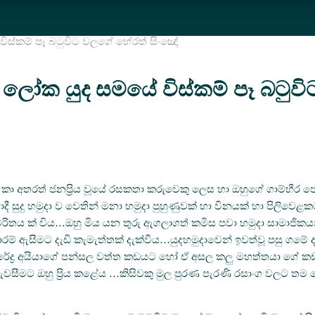
ිස්කම් පෑ බටුවිට වලගේ හේරත් සිංඤෝ
 ලෝක යුද සමයේ විස්කම් පෑ බටුව
…ඔහු කා අතරත් ජනප්‍රිය වූයේ රසකතා කරුවෙකු ලෙස හා ඔහුගේ ගාම්භ
සුදු හමුදා ව වෙතින් මනා හමුදා පුහුණුවක් හා විනයක් හා පිලිවෙළකට 
චරිතය ක් විය…ඔහු මිය යන තුරු ඇගලාගත් කමිස පවා හමුදා සාමාජි
සාරම් ඇසීමට දැඩි කැමැත්තක් දැක්වීය…යුදහමුදාවෙන් ඉවත්වූ පසු ගම
දේවසුරේද්‍ර අයියාගේ පන්සල වත්ත කඩයට හෝ ඒ අසල කලු මහත්තයා ගේ
ීමට ඔහු ප්‍රිය කළේය …කිසිවකු මුල පුරණ පැරණි රසාංග වලට තම දෙව