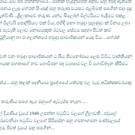
ාය..මව පීජී හින්නීහාමිය…ජාතික හැදුනුම්පත අනුව ඔහු ඉපදී ඇත්තේ
පනය ලැබූ හේරත් සිංඤෝ ඔහු තරුණ වයසට එළබීමත් සමගින් එදා සුදු
ත්විණි ..ශ්‍රීලංකාවේ තරුණ යන්ට සිලෝන් මිල්ටරියට බැදීමට එකළ
ල්ටරි පොලීසියට එක් විය..එහිදී මනා හමුදා පුහුණුව ක් විනය ලබා
 ලෙස පැවැති ලොව නොයෙකුත් රටවල සේවය සදහා පිටත් කර
‍රේලියානු හා එංගලන්තයේ හමුදා සාමාජිකයන් යෙද වීය…හේරත්
ඉවත් වන හමුදා සාමාජිකයන් ට සිය ජීවනෝපාය ලෙස විවිධ වෘත්තීයන්
නානායක මහතාගේ නව ගොවිජන පද ව්‍යාපාර වල වී ගොවිතැන කීරීමට
ගත්තේය…ඔහු කලක් දෙනියාය ප්‍රදේශයේ තේවතු වල වැඩ අධීක්ෂකවරයකු
් හාමි තරුණිය සමග ඇය ඔහුගේ ඇවැස්ස නෑනා …
් දියණිය වූයේ 1940 උපන්න බටුවිට වලගේ ලීලාවතී ..පවුලේ
වා .හතරවෙනියා බටුවිට වලගේ සිරිසේන ඔහු ගමනාගමන මණ්ඩලයේ
ුරු ජීවත් වුයේ ඔහු සමගින්…