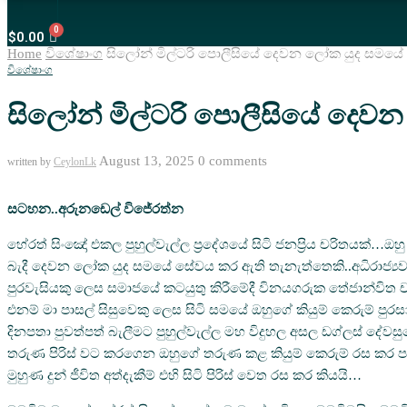
$
0.00
Home
විශේෂාංග
සිලෝන් මිල්ටරි පොලීසියේ දෙවන ලෝක යුද සමයේ ව
විශේෂාංග
සිලෝන් මිල්ටරි පොලීසියේ දෙවන
August 13, 2025
0 comments
written by
CeylonLk
සටහන..අරුනඩෙල් විජේරත්න
හේරත් සිංඤෝ එකල පුහුල්වැල්ල ප්‍රදේශයේ සිටි ජනප්‍රිය චරිතයක්
බැදී දෙවන ලෝක යුද සමයේ සේවය කර ඇති තැනැත්තෙකි..අධිරාජ්‍යවාදී 
පුරවැසියකු ලෙස සමාජයේ කටයුතු කිරීමේදී විනයගරුක තේජාන්විත 
එනම් මා පාසල් සිසුවෙකු ලෙස සිටි සමයේ ඔහුගේ කියුම් කෙරුම් පුර
දිනපතා පුවත්පත් බැලීමට පුහුල්වැල්ල මහ විදුහල අසල ඩග්ලස් 
තරුණ පිරිස් වට කරගෙන ඔහුගේ තරුණ කළ කියුම් කෙරුම් රස කර පැවස
මුහුණ දුන් ජීවිත අත්දැකීම් එහි සිටි පිරිස් වෙත රස කර කියයි…