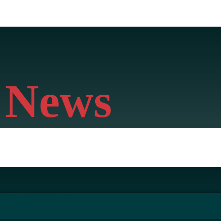
 News
ිට
ක්‍රීඩා
Shop
About Us
Contact