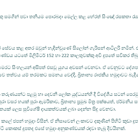
යෙකු සමගින් පවා තනියම පොරබදා මෙල්ල කළ හේරත් සිංඤෝ රසකතා රැ
ේවය කළ අතර ඔවුන් හැඳින්වුණේ සිලෝන් ගැරිසන් ආටිලරි නමින්. එය
ඛණ්ඩය යටතේ මිලිමීටර් 152 හා 222 කාලතුවක්කු අවි දූපතේ සවිකර තිබ
 මෙරට සිංහලයන් අසිපත් එසවූ යුගය අවසන් වෙනවා. ඒ වෙනුවට දේශ
ත්වය යම් තරමකට සමනය වෙද්දි, බ්‍රිතාන්‍ය රාජකීය හමුදාවට බැදී
තරුණයන්ට පළමු හා දෙවනි ලෝක යුද්ධයන්හි දී විදේශීය සටන් පෙරමුණ
ා පුරා වසර හයක් පුරා ඇමරිකාව, බ්‍රිතාන්‍ය ප්‍රමුඛ මිත්‍ර පක්ෂයත්, ජර
විජිතයක් ලෙස සුවිශේෂී දායකත්වයක් ලබා දෙන්න සිදු වෙනවා.
ල්ල කලේ ජපන් හමුදා විසින්. ඒ නිසාවෙන් ලංකාවට දකුණින් පිහිටි කුඩා දූප
ිහිටි කොකස් දූපතද එසේ හමුදා අනුකණ්ඩයක් රඳවා තැබූ දිවයිනක්.