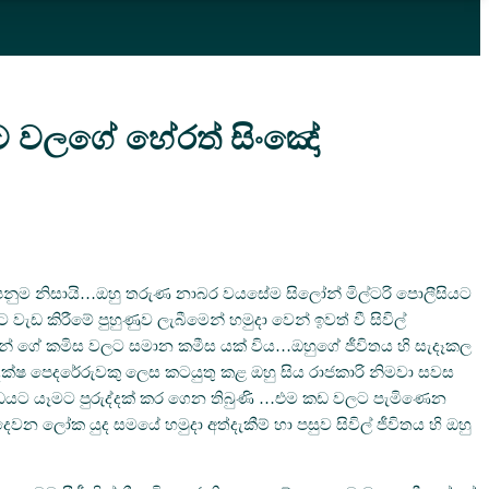
ිට වලගේ හේරත් සිංඤෝ
ීර පෙනුම නිසායි…ඔහු තරුණ නාබර වයසේම සිලෝන් මිල්ටරි පොලීසියට
වැඩ කිරීමේ පුහුණුව ලැබීමෙන් හමුදා වෙන් ඉවත් වී සිවිල්
කයන් ගේ කමිස වලට සමාන කමීස යක් විය…ඔහුගේ ජීවිතය හි සැදෑකල
ේ දක්ෂ පෙදරේරුවකු ලෙස කටයුතු කළ ඔහු සිය රාජකාරි නිමවා සවස
 කඩයට යෑමට පුරුද්දක් කර ගෙන තිබුණි …එම කඩ වලට පැමිණෙන
න ලෝක යුද සමයේ හමුදා අත්දැකීම් හා පසුව සිවිල් ජීවිතය හි ඔහු