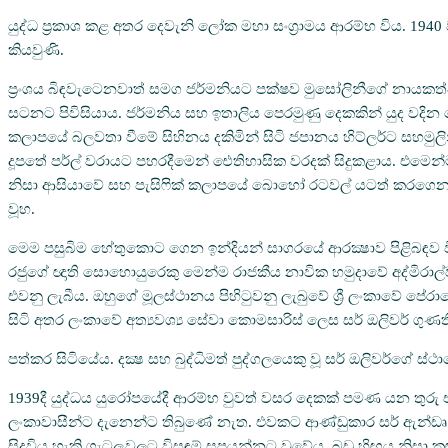
යුද්ධ ප්‍රකාශ කළ අතර දෙවැනි ලෝක මහා සංග්‍රාමය ආරම්භ විය. 1940
කියවුණි.
ප්‍රංශය බිඳවැටෙනවාත් සමග ජර්මනියට පක්ෂව මුසෝලිනීගේ නායකත්වයෙන
සටනට පිවිසියාය. ජර්මනිය සහ ඉතාලිය පෙරමුණු දෙකකින් යුද වදි
කලාපයේ බලවතා වීමේ සිහිනය දකිමින් සිටි ජපානය හිට්ලර්ට සහමුලින
දූපතේ පර්ල් වරායට පහරදීමෙන් ඓතිහාසික වරදක් සිදුකළාය. එමෙන්ම 
නිසා ආසියාවේ සහ පැසිෆික් කලාපයේ බොහෝ රටවල් යටත් කරගෙන සිටි
වූහ.
මෙම පසුබිම හේතුකොට ගෙන ඉන්දියන් සාගරයේ ආරක්‍ෂාව පිළිබඳව විශ
රජුගේ ඥාති සොහොයුරෙකු මෙන්ම රාජකීය නාවික හමුදාවේ අද්මිරාල්වරයෙ
එවනු ලැබීය. ඔහුගේ මූලස්ථානය පිහිටුවනු ලැබුවේ ශ්‍රී ලංකාවේ පේරා
සිටි අතර ලංකාවේ අත්‍යවශ්‍ය සේවා කොමසාරිස් ලෙස සර් ඔලිවර් ගු
පත්කර සිටියේය. දක්‍ෂ සහ බුද්ධිමත් පුද්ගලයෙකු වූ සර් ඔලිවර්ගේ 
1939දී යුද්ධය යුරෝපයේදී ආරම්භ වුවත් වසර දෙකක් පමණ යන තුරු එ
ලංකාවාසීන්ට දැනෙන්ට තිබුණේ නැත. එවකට ආණ්ඩුකාර සර් ඇන්ඩෘ 
සිදුවිය හැකි ගැටලුවලට විසඳුම් සපයන්නට වූවේය. බඩු හිඟය නිසා 