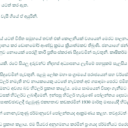
ලට යටත් කර ඇත.
ැසී ගියේ ඒ අයුරිනි.
න්‍යයේ යටත් විජිත සමූහයේ තවත් එක් කොලනියක් වශයෙන් මෙරට පාලනය ව
ානය කර ඩොනමෝර් ආණ්ඩු ක්‍රමය ක්‍රියාත්මකව තිබුණි. ජනයාගේ ඡන්
 නොයෙක් පෙරළි කාරී ප්‍රතිසංස්කරණ සිදුවෙමින් පැවතුනි. කෘෂික
ාරයකි. රටේ සියලු දරුවන්ට නිදහස් අධ්‍යාපනය ලැබීමේ පහසුකම් සැලසිය
ෙමින් පැවතුනි. පළමු ලෝක මහා සංග්‍රාමයේ පරාජයෙන් සහ වර්සේල්ස් 
ිට්ලර් නමැති නව නායකයෙකු යටතේ නැවතත් අළු ගසාදමා පෙරට එමින් 
වශ්‍ය බව හිට්ලර් ප්‍රකාශ කළේය. මෙය සාමයෙන් විසඳා ගැනීමට අපේ
ටසක් හිට්ලර්ට ලබාදීමෙනි. ඉන්පසු හිට්ලර් හැරුණේ පෝලන්තය දෙසට
 සාකච්ඡාවලදී එළඹුණු එකඟතාව කඩකරමින් 1930 මාර්තු මාසයේදී හිට
් නොනැවතුණු ජර්මානුවෝ පෝලන්තයද ආක්‍රමණය කළහ. තවදුරටත් 
යුද්ධ ප්‍රකාශ කළාය. එම පියවර අනුගමනය කරමින් ප්‍රංශයද ජර්මනියට එරෙ