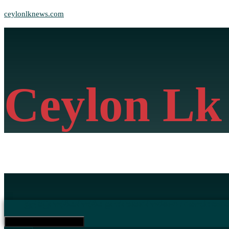
ceylonlknews.com
Ceylon Lk
මුල් පිටුව
දේශීය/විදේශීය පුවත්
ව්‍යාපාර
විශේෂාංග / රසදෝත
කනප
Hamburger Toggle Menu