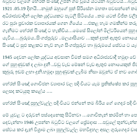
බටුවිට වලගේ හේරත් සිංඤෝ උපන් ගම වූයේ යටියන බටුවිටයි…බටුවිට 
1921 .05.19 දිනයි…නමුත් ඔහුගේ පුත් සිරිසේන මහතා පවසන්නේ තම
අධිරාජ්‍යවාදීන් ලෝක යුද්ධයකට පැටලී සිටියේය ..තම යටත් විජිත ව
රට පුරා ප්‍රචාරක ව්‍යාපාරයක් ගෙන ගියේය …එකළ හැම ගමකින්ම තරු
ගැනීමට හේරත් සිංඤෝ ට හැකිවිය…මෙසේ සිලෝන් මිල්ටරියෙන් පුහ
යැවීය….බුරුමය..සිංගප්පූරුව ..මලයාසියාව …කුක් දූපත් ඇතුළු න
සිංඤෝ ට සුළු කළකට නැව් නැග සිංගප්පූරුව හා බුරුමයේ සේවය ට ය
1945 දෙවන ලෝක යුද්ධය අවසාන වීමත් සමග අධිරාජ්‍යවාදී හමුදා වේ
ගේ පුහුණුවක් ද ලබා දුනී ..වඩු වැඩ මේෂන් වැඩ ඇතුළු නොයෙකුත
කුබුරු ඉඩම් ලභා දුනි.හමුදා පුහුණුවක් ලැබීම නිසා ඔවුන්ට ඒ නව 
හේරත් සිංඤෝ ගොවිජන ව්‍යාපාර වල පදිංචියට යෑම ප්‍රතික්ෂේප කර 
ලෙසද කටයුතු කළේය ….
හේරත් සිංඤෝ පුහුල්වැල්ල පදිංචියට එන්නේ තම බිරිය ගේ ගෙදර පදිං
මේ යුවළ ට දරුවන් පස්දෙනෙකු සිටිනවා …ගොවිතැන් කරමින් හා පෙද
දෙවැන්නා 1946 උපන්න බටුවිට වලගේ ප්‍රේමදාස …පවුලේ තුන්වැන්න
සේවය කර දැන් විශ්‍රාම ලබා පුහුල්වැල්ල මහවිදුහල අසල ගුරුගෙදර 