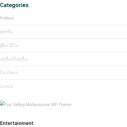
Categories
Politics
කනපිට
ක්‍රීඩා පිටිය
දේශීය/විදේශීය
විශේෂාංග
ව්‍යාපාර
Entertainment