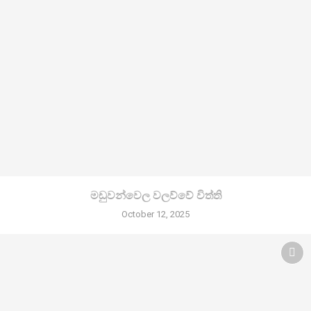
මඩුවන්වෙල වලව්වේ විත්ති
October 12, 2025