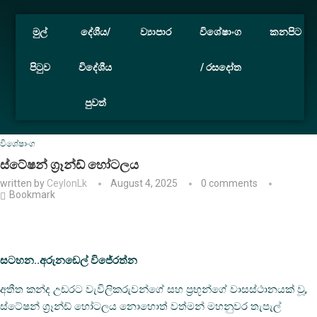
මුල්
දේශීය/
ව්‍යාපාර
විශේෂාංග
කනපිට
පිටුව
විදේශීය
/ රසදෝත
පුවත්
Home
විශේෂාංග
ස්ටේෂන් ග්‍රෑන්ඩ් හෝටලය
විශේෂාංග
ස්ටේෂන් ග්‍රෑන්ඩ් හෝටලය
written by
CeylonLk
August 4, 2025
0 comments
Bookmark
සටහන..අරුනඩෙල් විජේරත්න
අතීත කන්ද උඩරට වැවිලිකරුවන්ගේ සහ ප්‍රභූන්ගේ වාසස්ථානයක් වූ,
ස්ටේෂන් ග්‍රෑන්ඩ් හෝටලය නොහොත් වත්මන් මහනුවර තැපැල්