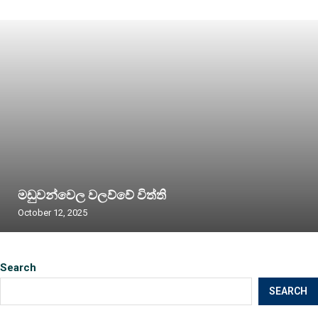
මඩුවන්වෙල වලව්වේ විත්ති
October 12, 2025
Search
SEARCH