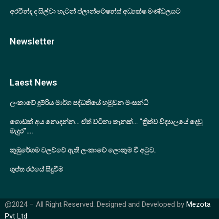
අරවින්ද ද සිල්වා හැටන් ප්ලාන්ටේෂන්ස් අධ්‍යක්ෂ මණ්ඩලයට
Newsletter
Laest News
ලංකාවේ දුම්රිය මාර්ග පද්ධතියේ හමුවන මංසන්ධි
ගොඩක් අය නොදන්න… ඒත් වටිනා තැනක්… “ත්‍රිත්ව විද්‍යාලයේ දෙවු
මැදුර”….
කුඹුරේගම වලව්වේ ඇති ලංකාවේ ලොකුම වී අටුව.
ගුප්ත රථයේ සිදුවීම
@2024 – All Right Reserved. Designed and Developed by
Mezota
Pvt Ltd