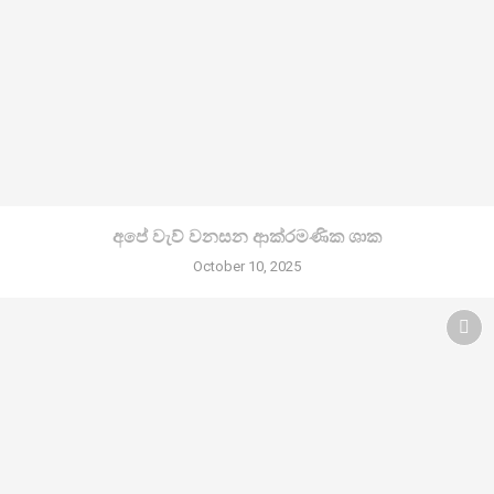
අපේ වැව් වනසන ආක්රමණික ශාක
October 10, 2025