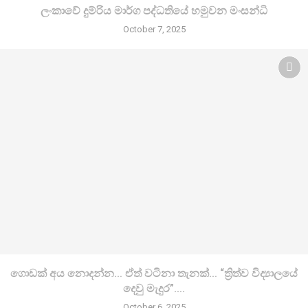
ලංකාවේ දුම්රිය මාර්ග පද්ධතියේ හමුවන මංසන්ධි
October 7, 2025
ගොඩක් අය නොදන්න… ඒත් වටිනා තැනක්… “ත්‍රිත්ව විද්‍යාලයේ
දෙවු මැදුර”….
October 6, 2025