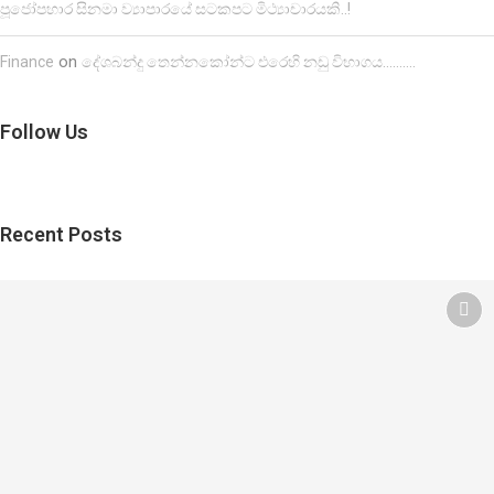
පූජෝපහාර සිනමා ව්‍යාපාරයේ සටකපට මිථ්‍යාචාරයකි..!
on
Finance
දේශබන්දු තෙන්නකෝන්ට එරෙහි නඩු විභාගය……….
Follow Us
Recent Posts