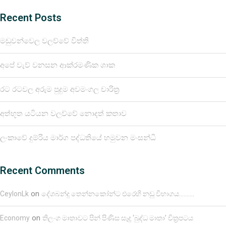
Recent Posts
මඩුවන්වෙල වලව්වේ විත්ති
අපේ වැව් වනසන ආක්රමණික ශාක
රට රටවල අරුම පුදුම අවමංගල චාරිත්‍ර
අත්භූත යටියන වලව්වේ නොදත් කතාව
ලංකාවේ දුම්රිය මාර්ග පද්ධතියේ හමුවන මංසන්ධි
Recent Comments
on
CeylonLk
දේශබන්දු තෙන්නකෝන්ට එරෙහි නඩු විභාගය……….
on
Economy
තිලංග මාතාවට පින් පිණිස සෑදූ ‘බුද්ධ මාතා’ චිත්‍රපටය