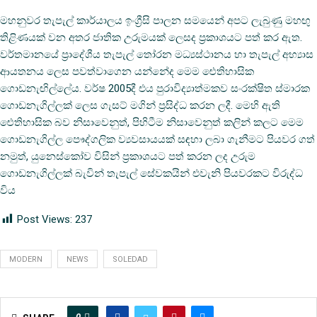
මහනුවර තැපැල් කාර්යාලය ඉංග්‍රීසි පාලන සමයෙන් අපට ලැබුණු මහඟු
තිළිණයක් වන අතර ජාතික උරුමයක් ලෙසද ප්‍රකාශයට පත් කර ඇත.
වර්තමානයේ ප්‍රාදේශීය තැපැල් තෝරන මධ්‍යස්ථානය හා තැපැල් අභ්‍යාස
ආයතනය ලෙස පවත්වාගෙන යන්නේද මෙම ඓතිහාසික
ගොඩනැඟිල්ලේය. වර්ෂ 2005දී එය පුරාවිද්‍යාත්මකව සංරක්ෂිත ස්මාරක
ගොඩනැගිල්ලක් ලෙස ගැසට් මගින් ප්‍ර‍සිද්ධ කරන ලදී. මෙහි ඇති
ඓතිහාසික බව නිසාවෙනුත්, පිහිටීම නිසාවෙනුත් කලින් කලට මෙම
ගොඩනැගිල්ල පෞද්ගලික ව්‍යවසායයක් සඳහා ලබා ගැනීමට පියවර ගත්
නමුත්, යුනෙස්කෝව විසින් ප්‍රකාශයට පත් කරන ලද උරුම
ගොඩනැගිල්ලක් බැවින් තැපැල් සේවකයින් එවැනි පියවරකට විරුද්ධ
විය
Post Views:
237
MODERN
NEWS
SOLEDAD
0