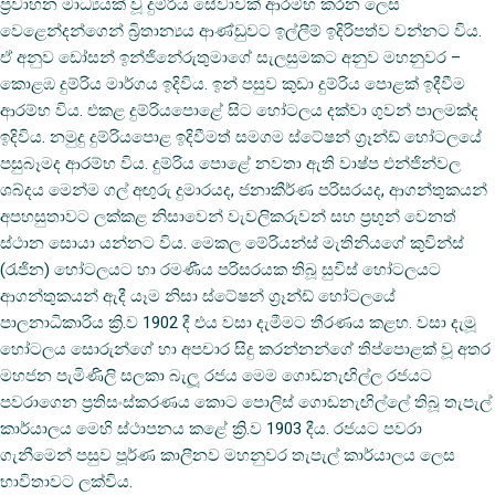
ප්‍රවාහන මාධ්‍යයක් වූ දුම්රිය සේවාවක් ආරම්භ කරන ලෙස
වෙළෙන්දන්ගෙන් බ්‍රිතාන්‍යය ආණ්ඩුවට ඉල්ලීම් ඉදිරිපත්ව වන්නට විය.
ඒ අනුව ඩෝසන් ඉන්ජිනේරුතුමාගේ සැලසුමකට අනුව මහනුවර –
කොළඹ දුම්රිය මාර්ගය ඉදිවිය. ඉන් පසුව කුඩා දුම්රිය පොළක් ඉදීවීම
ආරම්භ විය. එකළ දුම්රියපොළේ සිට හෝටලය දක්වා ගුවන් පාලමක්ද
ඉදිවිය. නමුදු දුම්රියපොළ ඉදිවීමත් සමගම ස්ටේෂන් ග්‍රෑන්ඩ් හෝටලයේ
පසුබෑමද ආරම්භ විය. දුම්රිය පොළේ නවතා ඇති වාෂ්ප එන්ජින්වල
ශබ්දය මෙන්ම ගල් අඟුරු දුමාරයද, ජනාකීර්ණ පරිසරයද, ආගන්තුකයන්
අපහසුතාවට ලක්කළ නිසාවෙන් වැවලිකරුවන් සහ ප්‍රභුන් වෙනත්
ස්ථාන සොයා යන්නට විය. මෙකල මේරියන්ස් මැතිනියගේ කුවින්ස්
(රැජින) හෝටලයට හා රමණීය පරිසරයක තිබූ සුවිස් හෝටලයට
ආගන්තුකයන් ඇදී යෑම නිසා ස්ටේෂන් ග්‍රෑන්ඩ් හෝටලයේ
පාලනාධිකාරිය ක්‍රි.ව 1902 දී එය වසා දැමීමට තීරණය කළහ. වසා දැමූ
හෝටලය සොරුන්ගේ හා අපචාර සිදු කරන්නන්ගේ තිප්පොළක් වූ අතර
මහජන පැමිණිලි සලකා බැලූ රජය මෙම ගොඩනැඟිල්ල රජයට
පවරාගෙන ප්‍රතිසංස්කරණය කොට පොලිස් ගොඩනැඟිල්ලේ තිබූ තැපැල්
කාර්යාලය මෙහි ස්ථාපනය කළේ ක්‍රි.ව 1903 දීය. රජයට පවරා
ගැනීමෙන් පසුව පූර්ණ කාලීනව මහනුවර තැපැල් කාර්යාලය ලෙස
භාවිතාවට ලක්විය.