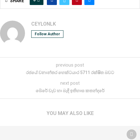
SHARE
CEYLONLK
Follow Author
previous post
රජයේ වනාන්තර හෙක්ටයාර 5711 රක්ෂිත බවට
next post
බේරේ වැව හා බැඳි ඉතිහාස කතන්දරේ
YOU MAY ALSO LIKE