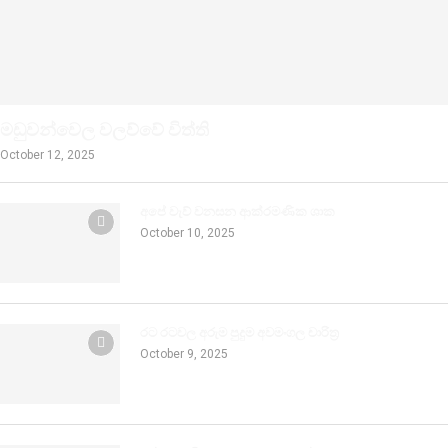
මඩුවන්වෙල වලව්වේ විත්ති
October 12, 2025
අපේ වැව් වනසන ආක්රමණික ශාක
October 10, 2025
රට රටවල අරුම පුදුම අවමංගල චාරිත්‍ර
October 9, 2025