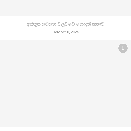
අත්භූත යටියන වලව්වේ නොදත් කතාව
October 8, 2025