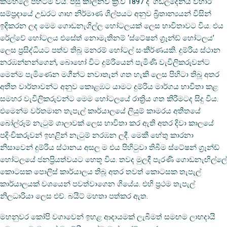
කම්හලේ පිහිටීම විය. පසු කාලීනව ක්‍රි.ව 1897 දී ‘ගඩලදෙනිය විහාර’
සම්ප්‍රදායේ උඩරට ගෘහ නිර්මාණ ශිල්පයට අනුව බ්‍රිතාන්‍යයන් විසින්
ඉදිකරන ලද මෙම ගොඩනැගිල්ල හෝටලයක් ලෙස භාවිතාවට විය. එය
රේල්වේ හෝටලය එසේත් නොමැතිනම් ‘ස්ටේෂන් ග්‍රෑන්ඩ් හෝටලය’
ලෙස ප්‍රසිද්ධියට පත්ව තිබූ මනරම් හෝටල් සංකීර්ණයකි. දුම්රිය ස්ථාන
නරඹන්නන්ගෙන්, බොහෝ විට දුම්රියෙන් පැමිණි වැවිලිකරුවන්ට
මෙන්ම පැමිණෙන මගීන්ට නවාතැන් ගත හැකි ලෙස පිහිටා තිබූ අතර
අතීත වාර්තාවන්ට අනුව කොළඹට යාමට දුම්රිය මාර්ගය භාවිතා කළ
සමහර වැවිලිකරුවන්ට මෙම හෝටලයේ රාත්‍රිය ගත කිරීමටද සිදු විය.
එමෙන්ම වර්තමාන තැපැල් කාර්යාලයේ ලියුම් කාමරය අතීතයේ
බෝල්රූම් නැටුම් ශාලාවක් ලෙස භාවිතා කර ඇති අතර දිවා කාලයේ
පදිංචිකරුවන් ඉහළින් නැටුම් නරඹන ලදී. මෙකී හේතු කාරනා
නිසාවෙන් දුම්රිය ස්ථානය අසල ම එය පිහිටුවා තිබීම ස්ටේෂන් ග්‍රෑන්ඩ්
හෝටලයේ ජනප්‍රියත්වයට හෙතූ විය. තවද මුලදී පැරණි ගොඩනැඟිල්ලේ
කොටසක පොලිස් කාර්යාලය තිබූ අතර තවත් කොටසක තැපැල්
කාර්යාලයක් වශයෙන් පවත්වාගෙන ගියේය. එහි ප්‍රථම තැපැල්
නිලධාරියා ලෙස එච්. බයිට් මහතා පත්කර ඇත.
මහනුවර කෝපි වගාවෙන් ඉහළ ආදායමක් ලැබීමත් සමඟම ලාභදායි