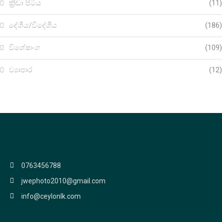
ක්‍රීඩා පිටිය
(11)
දේශීය/විදේශීය
(186)
විශේෂාංග
(109)
ව්‍යාපාර
(12)
0763456788
jwephoto2010@gmail.com
info@ceylonlk.com