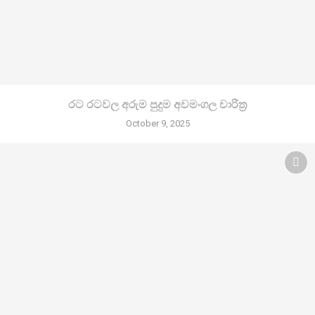
රට රටවල අරුම පුදුම අවමංගල චාරිත්‍ර
October 9, 2025