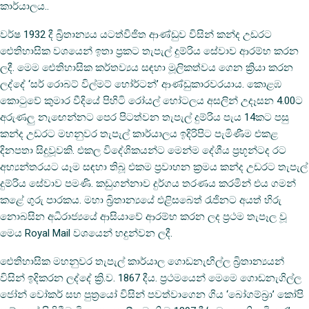
කාර්යාලය..
වර්ෂ 1932 දී බ්‍රිතාන්‍යය යටත්විජිත ආණ්ඩුව විසින් කන්ද උඩරට
ඓතිහාසික වශයෙන් ඉතා ප්‍රකට තැපැල් දුම්රිය සේවාව ආරම්භ කරන
ලදී. මෙම ඓතිහාසික කර්තව්‍යය සඳහා මූලිකත්වය ගෙන ක්‍රියා කරන
ලද්දේ ‘සර් රොබට් විල්මට් හෝර්ටන්’ ආණ්ඩුකාරවරයාය. කොළඹ
කොටුවේ කුමාර වීදියේ පිහිටි රෝයල් හෝටලය අසලින් උදෑසන 4.00ට
අරුණලු නැඟෙන්නට පෙර පිටත්වන තැපැල් දුම්රිය පැය 14කට පසු
කන්ද උඩරට මහනුවර තැපැල් කාර්යාලය ඉදිරිපිට පැමිණීම එකළ
දිනපතා සිදුවූවකි. එකල විදේශිකයන්ට මෙන්ම දේශීය ප්‍රභූන්ටද රට
අභ්‍යන්තරයට යෑම සඳහා තිබූ එකම ප්‍රවාහන ක්‍රමය කන්ද උඩරට තැපැල්
දුම්රිය සේවාව පමණි. කඩුගන්නාව දුර්ගය තරණය කරමින් එය ගමන්
කළේ ගුරු පාරකය. මහා බ්‍රිතාන්‍යයේ එළිසබෙත් රැජිනට අයත් හිරු
නොබසින අධිරාජ්‍යයේ ආසියාවේ ආරම්භ කරන ලද ප්‍රථම තැපෑල වූ
මෙය Royal Mail වශයෙන් හදුන්වන ලදී.
ඓතිහාසික මහනුවර තැපැල් කාර්යාල ගොඩනැඟිල්ල බ්‍රිතාන්‍යයන්
විසින් ඉදිකරන ලද්දේ ක්‍රි.ව. 1867 දීය. ප්‍රථමයෙන් මෙමෙ ගොඩනැගිල්ල
ජෝන් වෝකර් සහ පුත්‍රයෝ විසින් පවත්වාගෙන ගිය ‘බෝගම්බ්‍රා’ කෝපි