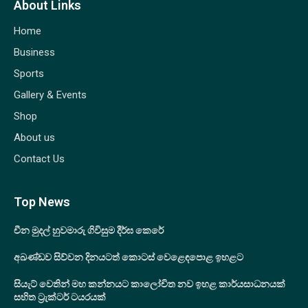
About Links
Home
Business
Sports
Gallery & Events
Shop
About us
Contact Us
Top News
චීන මුදල් හුවමාරු ගිවිසුම දීර්ඝ කෙරේ
අඛණ්ඩව සිව්වන දිනයටත් කොටස් වෙළෙඳපොළ ඉහළට
සියැට් වෙතින් මහ කන්නයට කාලෝචිත නව ඉහළ කාර්යසාධනයක්
සහිත ට්‍රැක්ටර් ටයරයක්