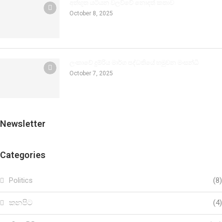
අත්භූත යටියන වලව්වේ නොදත් කතාව
October 8, 2025
ලංකාවේ දුම්රිය මාර්ග පද්ධතියේ හමුවන මංසන්ධි
October 7, 2025
Newsletter
Categories
Politics
(8)
කනපිට
(4)