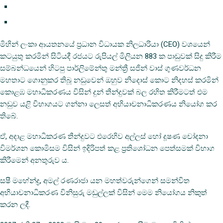
මිහින් ලංකා ආයතනයේ ප්‍රධාන විධායක නිලධාරියා (CEO) වශයෙන්
කටයුතු කරමින් සිටියදී රජයට රුපියල් මිලියන 883 ක පාඩුවක් සිදු කිරීම
සම්බන්ධයෙන් හිටපු පාර්ලිමේන්තු මන්ත්‍රී සජින් වාස් ගුණවර්ධන
මහතාට ගොනුකර තිබූ නඩුවෙන් ඔහුව නිදොස් කොට නිදහස් කරමින්
කොළඹ මහාධිකරණය විසින් දුන් තීන්දුවක් බල රහිත කිරීමටත් එම
නඩුව යළි විභාගයට ගන්නා ලෙසත් අභියාචනාධිකරණය නියෝග කර
තිබේ.
ඒ, අදාළ මහාධිකරණ තීන්දුවට එරෙහිව අල්ලස් හෝ දූෂණ චෝදනා
විමර්ශන කොමිසම විසින් ඉදිරිපත් කළ ප්‍රතිශෝධන පෙත්සමක් විභාග
කිරීමෙන් අනතුරුව ය.
සෂී මහේන්ද්‍ර, අමල් රණරාජා යන මහත්වරුන්ගෙන් සමන්විත
අභියාචනාධිකරණ විනිසුරු මඩුල්ලක් විසින් මෙම නියෝගය නිකුත්
කරන ලදී.