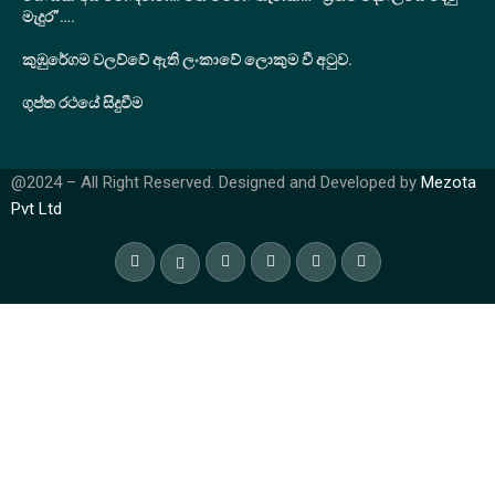
මැදුර”….
කුඹුරේගම වලව්වේ ඇති ලංකාවේ ලොකුම වී අටුව.
ගුප්ත රථයේ සිදුවීම
@2024 – All Right Reserved. Designed and Developed by
Mezota
Pvt Ltd