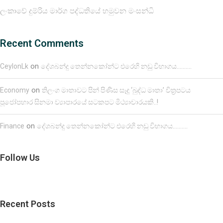
ලංකාවේ දුම්රිය මාර්ග පද්ධතියේ හමුවන මංසන්ධි
Recent Comments
on
CeylonLk
දේශබන්දු තෙන්නකෝන්ට එරෙහි නඩු විභාගය……….
on
Economy
තිලංග මාතාවට පින් පිණිස සෑදූ ‘බුද්ධ මාතා’ චිත්‍රපටය
පූජෝපහාර සිනමා ව්‍යාපාරයේ සටකපට මිථ්‍යාචාරයකි..!
on
Finance
දේශබන්දු තෙන්නකෝන්ට එරෙහි නඩු විභාගය……….
Follow Us
Recent Posts