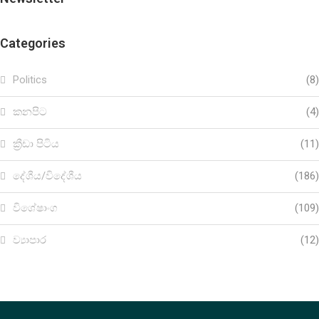
Categories
Politics
(8)
කනපිට
(4)
ක්‍රීඩා පිටිය
(11)
දේශීය/විදේශීය
(186)
විශේෂාංග
(109)
ව්‍යාපාර
(12)