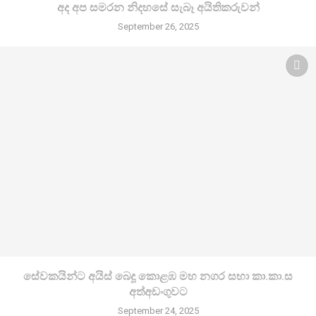
අද අප සමරන නිදහසේ සැබෑ අයිතිකරුවන්
September 26, 2025
සේවකයින්ට අයිස් බෙදූ කොළඹ මහ නගර සභා කා.කා.ස
අත්අඩංගුවට
September 24, 2025