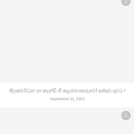
තිලකවර්ධන හා කැන්ඩි හි කළමනාකරුවෝ අත්අඩංගුවට !
September 22, 2025