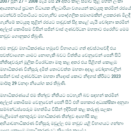
2007 ජූනි 27 – 2008 මැයි මස 29 අතර කාල සීමාව තුළ මිහින් ලංකා
ආයතනයේ ප්‍රධාන විධායක නිලධාරියා වශයෙන් කටයුතු කරමින් රජයේ
ටෙන්ඩර් පටිපාටියට පටහැනිව පෞද්ගලික සමාගමකින් උපකරණ මිලදී
ගැනීමේ කටයුතු තුළින් රජයට පාඩුවක් සිදු කළේ යැයි චෝදනා කරමින්
අල්ලස් කොමිසම විසින් සජින් වාස් ගුණවර්ධන මහතාට එරෙහිව මෙම
නඩුව ගොනුකර තිබුණි.
එම නඩුව මහාධිකරණය හමුවේ විභාගයට ගත් අවස්ථාවේදී එය
පවත්වාගෙන යාමට නොහැකි බවට විත්තිය වෙනුවෙන් පෙනී සිටි
නීතිඥවරුන් මූලික විරෝධතා මතු කළ අතර එය පිළිගත් කොළඹ
මහාධිකරණ විනිසුරු දමිත් තොටවත්ත මහතා අදාළ චෝදනාවලින්
සජින් වාස් ගුණවර්ධන මහතා නිදොස් කොට නිදහස් කිරීමට 2023
මාර්තු 29 වනදා නියෝග කර තිබුණි.
මහාධිකරණයේ එම තීන්දුව නීතියට පටහැනි බව සඳහන් කරමින්
අල්ලස් කොමිසම වෙනුවෙන් පෙනී සිටි එහි සහකාර අධ්‍යක්ෂිකා අනුශා
සම්බන්ධප්පෙරුම මහත්මිය විසින් ඉදිරිපත් කළ කරුණු සලකා
බැලීමෙන් අනතුරුව මහාධිකරණ තීන්දුව අහෝසි කළ
අභියාචනාධිකරණ විනිසුරු මඩුල්ල එම නඩුව යළි විභාගයට ගන්නා
ලෙස කොළඹ මහාධිකරණයට නියෝග කළේය.