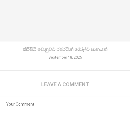
කිරි­පිටි වෙනු­වට රජ­ර­ටින් මෝල්ට් පානයක්
September 18, 2025
LEAVE A COMMENT