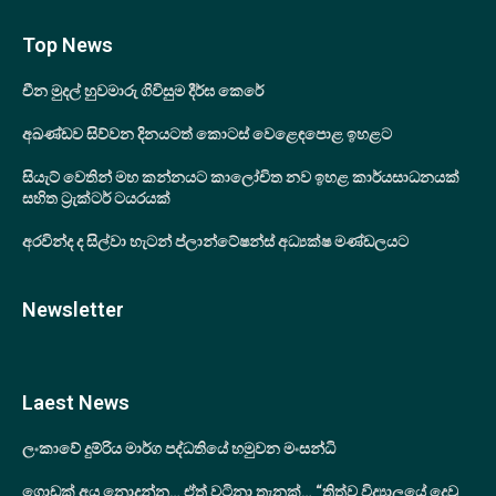
Top News
චීන මුදල් හුවමාරු ගිවිසුම දීර්ඝ කෙරේ
අඛණ්ඩව සිව්වන දිනයටත් කොටස් වෙළෙඳපොළ ඉහළට
සියැට් වෙතින් මහ කන්නයට කාලෝචිත නව ඉහළ කාර්යසාධනයක්
සහිත ට්‍රැක්ටර් ටයරයක්
අරවින්ද ද සිල්වා හැටන් ප්ලාන්ටේෂන්ස් අධ්‍යක්ෂ මණ්ඩලයට
Newsletter
Laest News
ලංකාවේ දුම්රිය මාර්ග පද්ධතියේ හමුවන මංසන්ධි
ගොඩක් අය නොදන්න… ඒත් වටිනා තැනක්… “ත්‍රිත්ව විද්‍යාලයේ දෙවු