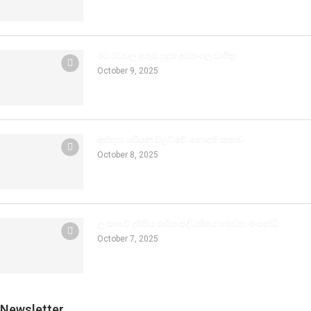
රට රටවල අරුම පුදුම අවමංගල චාරිත්‍ර
October 9, 2025
අත්භූත යටියන වලව්වේ නොදත් කතාව
October 8, 2025
ලංකාවේ දුම්රිය මාර්ග පද්ධතියේ හමුවන මංසන්ධි
October 7, 2025
Newsletter