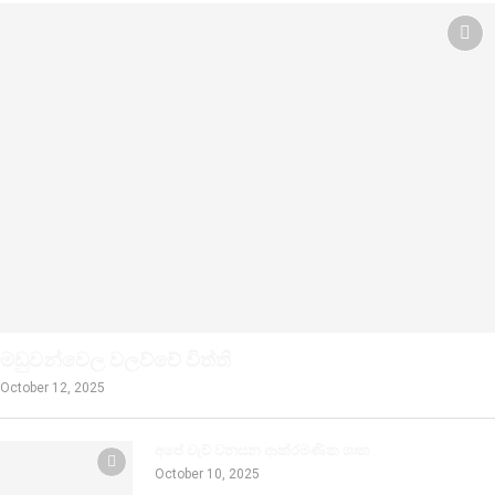
මඩුවන්වෙල වලව්වේ විත්ති
October 12, 2025
අපේ වැව් වනසන ආක්රමණික ශාක
October 10, 2025