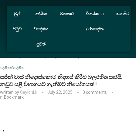
මුල්
දේශීය/
ව්‍යාපාර
විශේෂාංග
කනපිට
පිටුව
විදේශීය
/ රසදෝත
පුවත්
Home
දේශීය/විදේශීය
සජින් වාස් නිදොස්කොට නිදහස්
කිරීම බලරහිත කරයි. නඩුව යළි විභාගයට ගැනීමට නියෝගයක් !
දේශීය/විදේශීය
සජින් වාස් නිදොස්කොට නිදහස් කිරීම බලරහිත කරයි.
නඩුව යළි විභාගයට ගැනීමට නියෝගයක් !
written by
CeylonLk
July 22, 2025
0 comments
Bookmark