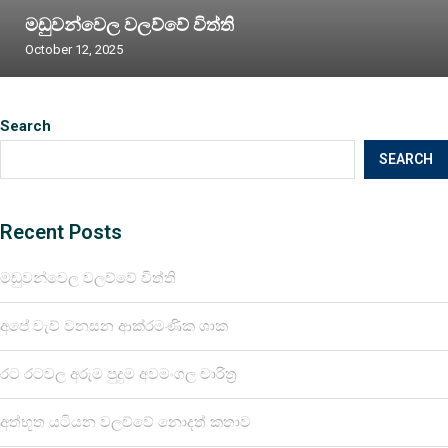
මඩුවන්වෙල වලව්වේ විත්ති
October 12, 2025
Search
SEARCH
Recent Posts
මඩුවන්වෙල වලව්වේ විත්ති
අපේ වැව් වනසන ආක්රමණික ශාක
රට රටවල අරුම පුදුම අවමංගල චාරිත්‍ර
අත්භූත යටියන වලව්වේ නොදත් කතාව