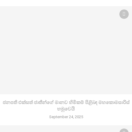
ජනපති එක්සත් ජාතීන්ගේ මානව හිමිකම් පිළිබඳ මහකොමසාරිස්
හමුවෙයි
September 24, 2025