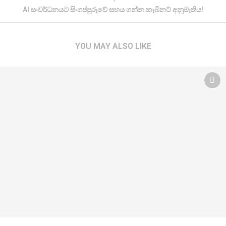
AI සංවර්ධනයට සිංගප්පුරුවේ සහය ගන්න කැබිනට් අනුමැතිය!
YOU MAY ALSO LIKE