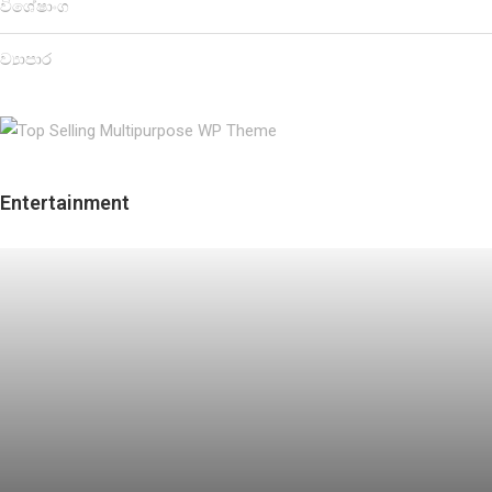
විශේෂාංග
ව්‍යාපාර
Entertainment