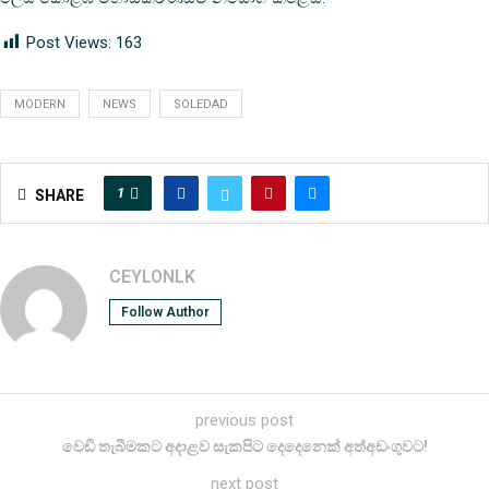
Post Views:
163
MODERN
NEWS
SOLEDAD
1
SHARE
CEYLONLK
Follow Author
previous post
වෙඩි තැබීමකට අදාළව සැකපිට දෙදෙනෙක් අත්අඩංගුවට!
next post