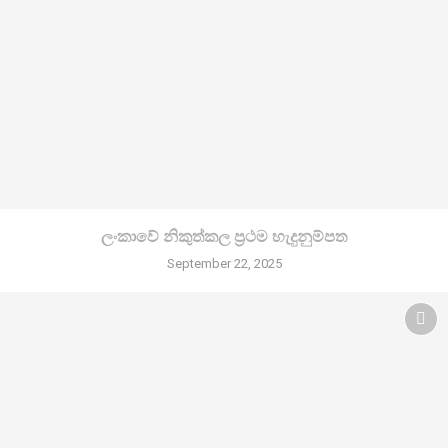
ලංකාවේ නිකුත්කල ප්‍රථම හැදුනුම්පත
September 22, 2025