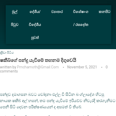
මුල්
දේශීය/
ව්‍යාපාර
විශේෂාංග
කනපිට
පිටුව
විදේශීය
/ රසදෝත
පුවත්
Home
ක්‍රීඩා පිටිය
ෂකීබ්ගේ පන්දු යැවීමේ තහනම දිගුවෙයි
ක්‍රීඩා පිටිය
ෂකීබ්ගේ පන්දු යැවීමේ තහනම දිගුවෙයි
written by
Pmchamoth@gmail.com
November 5, 2021
0
comments
පන්දුව දමාගසන බවට චෝදනා එල්ල වී සිටින බංග්ලාදේශ හිටපු
නායක ෂකීබ් අල් හසන්, තම පන්දු යැවීමේ ඉරියව්ව නිවැරදි කරගැනීමට
පෙනී සිටි දෙවන පරීක්ෂණයෙන් ද අසමත් වී තිබේ.