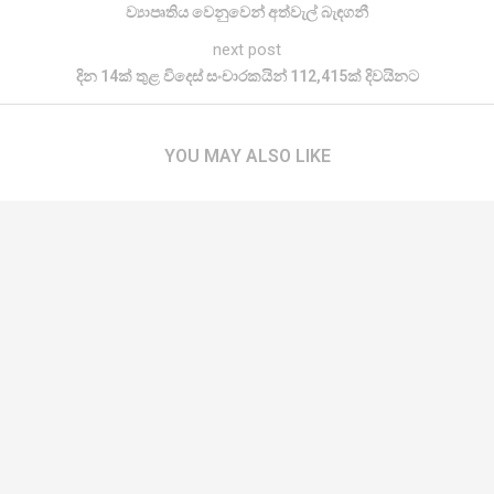
ව්‍යාපෘතිය වෙනුවෙන් අත්වැල් බැඳගනී
next post
දින 14ක් තුළ විදෙස් සංචාරකයින් 112,415ක් දිවයිනට
YOU MAY ALSO LIKE