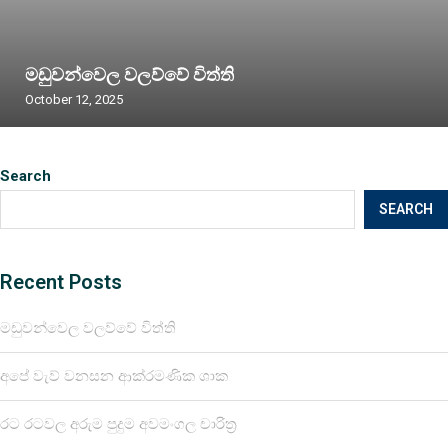
මඩුවන්වෙල වලව්වේ විත්ති
October 12, 2025
Search
SEARCH
Recent Posts
මඩුවන්වෙල වලව්වේ විත්ති
අපේ වැව් වනසන ආක්රමණික ශාක
රට රටවල අරුම පුදුම අවමංගල චාරිත්‍ර