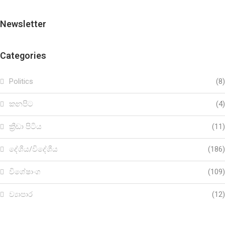
Newsletter
Categories
Politics
(8)
කනපිට
(4)
ක්‍රීඩා පිටිය
(11)
දේශීය/විදේශීය
(186)
විශේෂාංග
(109)
ව්‍යාපාර
(12)