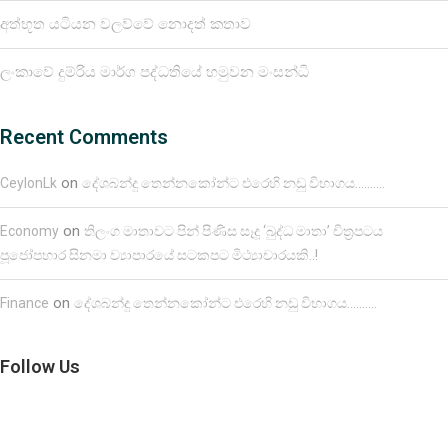
අත්භූත යටියන වලව්වේ නොදත් කතාව
ලංකාවේ දුම්රිය මාර්ග පද්ධතියේ හමුවන මංසන්ධි
Recent Comments
on
CeylonLk
දේශබන්දු තෙන්නකෝන්ට එරෙහි නඩු විභාගය……….
on
Economy
තිලංග මාතාවට පින් පිණිස සෑදූ ‘බුද්ධ මාතා’ චිත්‍රපටය
පූජෝපහාර සිනමා ව්‍යාපාරයේ සටකපට මිථ්‍යාචාරයකි..!
on
Finance
දේශබන්දු තෙන්නකෝන්ට එරෙහි නඩු විභාගය……….
Follow Us