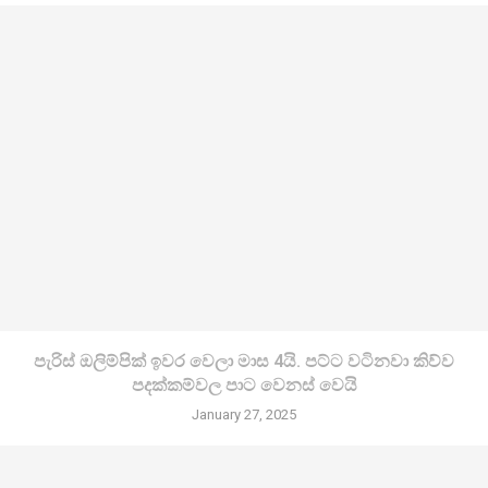
පැරිස් ඔලිම්පික් ඉවර වෙලා මාස 4යි. පට්ට වටිනවා කිව්ව
පදක්කම්වල පාට වෙනස් වෙයි
January 27, 2025