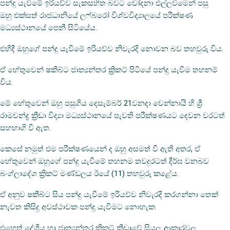
පන්දු යැවීමේ ඉරියව්ව සැකසහිත බවට චෝදනා එල්ලවීමෙන් පසු
ඔහු එක්සත් රාජධානියේ ලෆ්බරෝ විශ්වවිද්‍යාලයේ පරීක්ෂණ
මධ්‍යස්ථානයේ පෙනී සිටියේය.
එහිදී ඔහුගේ පන්දු යැවීමේ ඉරියව්ව නිවැරදි නොවන බව තහවුරු විය.
ඒ හේතුවෙන් ෂකීබ්ට ජාත්‍යන්තර ක්‍රිකට් පිටියේ පන්දු යැවීම තහනම්
විය.
මේ හේතුවෙන් ඔහු පසුගිය දෙසැම්බර් 21වනදා චෙන්නායි හි ශ්‍රී
රාමචන්ද්‍ර ක්‍රීඩා විද්‍යා මධ්‍යස්ථානයේ පැවති පරීක්ෂණයට දෙවන වරටත්
සහභාගි වී ඇත.
කෙසේ නමුත් එම පරීක්ෂණයෙන් ද ඔහු අසමත් වී ඇති අතර, ඒ
හේතුවෙන් ඔහුගේ පන්දු යැවීමේ තහනම තවදුරටත් දීර්ඝ වනබව
බංග්ලාදේශ ක්‍රිකට් මණ්ඩලය ඊයේ (11) තහවුරු කළේය.
ඒ අනුව ෂකීබ්ට සිය පන්දු යැවීමේ ඉරියව්ව නිවැරදි කරගන්නා තෙක්
නැවත කිසිදු අවස්ථාවක පන්දු යැවීමට නොහැක.
එහෙත් දේශීය හා ජාත්‍යන්තර ක්‍රිකට් ක්‍රීඩාවේ සියලු ආකාරවල