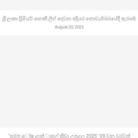
ශ්‍රී ලංකා ප්‍රිමියර් හොකී ලීග් දෙවන අදියර නොවැම්බරයේදී ඇරඹේ
August 20, 2025
‘සමප ෝෂ ළාත් ාසල් ක්‍රීඩා උපළල 2025’ 09 වන වරටත්