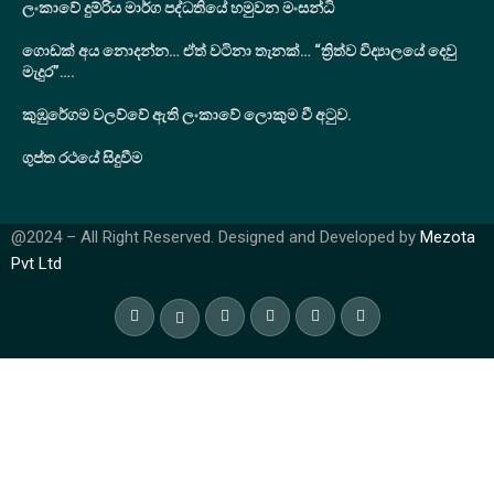
ලංකාවේ දුම්රිය මාර්ග පද්ධතියේ හමුවන මංසන්ධි
ගොඩක් අය නොදන්න… ඒත් වටිනා තැනක්… “ත්‍රිත්ව විද්‍යාලයේ දෙවු
මැදුර”….
කුඹුරේගම වලව්වේ ඇති ලංකාවේ ලොකුම වී අටුව.
ගුප්ත රථයේ සිදුවීම
@2024 – All Right Reserved. Designed and Developed by
Mezota
Pvt Ltd