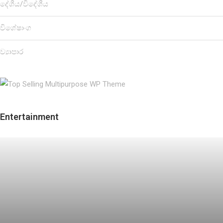
දේශීය/විදේශීය
විශේෂාංග
ව්‍යාපාර
Entertainment