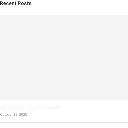
Recent Posts
මඩුවන්වෙල වලව්වේ විත්ති
October 12, 2025