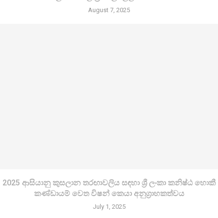
August 7, 2025
2025 ආසියානු කුසලාන තරඟාවලිය සඳහා ශ්‍රී ලංකා කනිෂ්ඨ හොකී
කණ්ඩායම් වෙත විෂන් කෙයා අනුග්‍රාහකත්වය
July 1, 2025