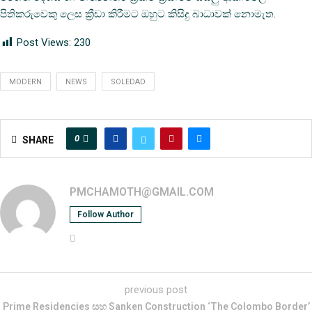
පිතිකරුවෙකු ලෙස ක්‍රීඩා කිරීමට ඔහුට කිසිදු බාධාවක් නොමැත.
Post Views:
230
MODERN
NEWS
SOLEDAD
0
SHARE
PMCHAMOTH@GMAIL.COM
Follow Author
previous post
Prime Residencies සහ Sanken Construction ‘The Colombo Border’