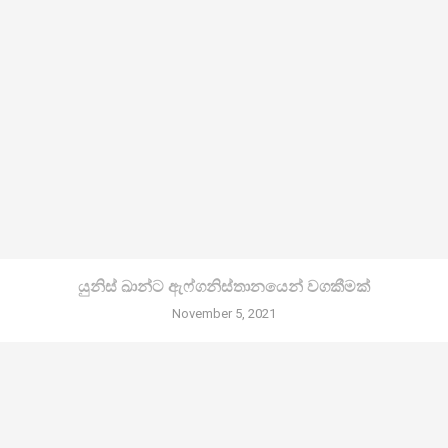
යුනිස් ඛාන්ට ඇෆ්ගනිස්තානයෙන් වගකීමක්
November 5, 2021