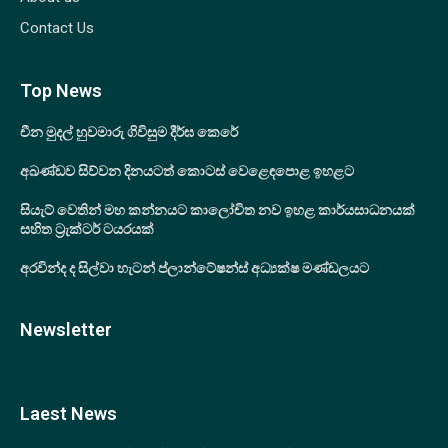
Contact Us
Top News
චීන මුදල් හුවමාරු ගිවිසුම දීර්ඝ කෙරේ
අඛණ්ඩව සිව්වන දිනයටත් කොටස් වෙළෙඳපොළ ඉහළට
සියැට් වෙතින් මහ කන්නයට කාලෝචිත නව ඉහළ කාර්යසාධනයක්
සහිත ට්‍රැක්ටර් ටයරයක්
අරවින්ද ද සිල්වා හැටන් ප්ලාන්ටේෂන්ස් අධ්‍යක්ෂ මණ්ඩලයට
Newsletter
Laest News