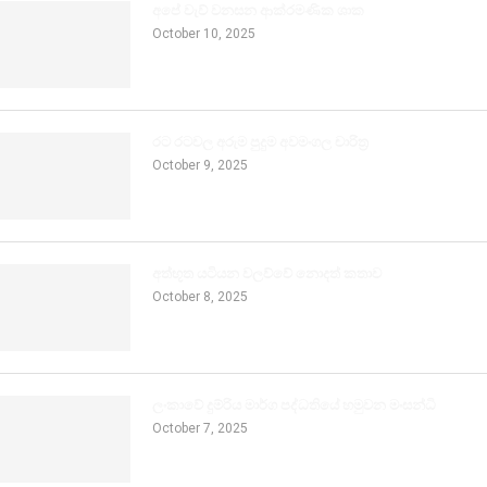
අපේ වැව් වනසන ආක්රමණික ශාක
October 10, 2025
රට රටවල අරුම පුදුම අවමංගල චාරිත්‍ර
October 9, 2025
අත්භූත යටියන වලව්වේ නොදත් කතාව
October 8, 2025
ලංකාවේ දුම්රිය මාර්ග පද්ධතියේ හමුවන මංසන්ධි
October 7, 2025