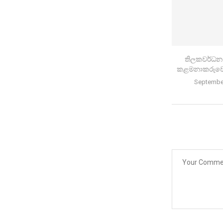
තිලකවර්ධන හ
කළමනාකරුවෝ 
September