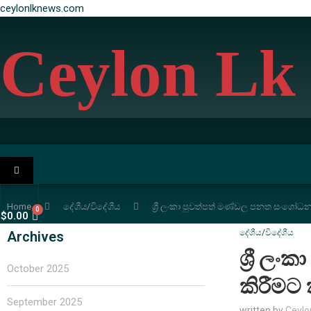
ceylonlknews.com
Ceylon Lk
මුල් පිටුව
දේශීය/විදේශීය පුවත්
ව්‍යාපාර
විශේෂාංග / රසදෝත
කනපිට
ක්‍රීඩා
HAMBURGER
TOGGLE
MENU
Home
දේශීය/විදේශීය
ශ්‍රී ලංකා පුවත්පත් මණ්ඩල පනත සංශෝධන
$
0.00
දේශීය/විදේශීය
Archives
ශ්‍රී 
October 2025
කිරීමට 
September 2025
written by
Ceylo