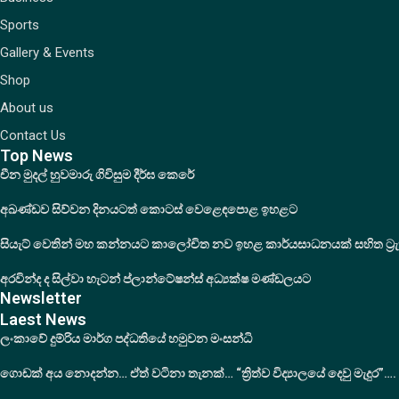
Sports
Gallery & Events
Shop
About us
Contact Us
Top News
චීන මුදල් හුවමාරු ගිවිසුම දීර්ඝ කෙරේ
අඛණ්ඩව සිව්වන දිනයටත් කොටස් වෙළෙඳපොළ ඉහළට
සියැට් වෙතින් මහ කන්නයට කාලෝචිත නව ඉහළ කාර්යසාධනයක් සහිත ට්‍රැ
අරවින්ද ද සිල්වා හැටන් ප්ලාන්ටේෂන්ස් අධ්‍යක්ෂ මණ්ඩලයට
Newsletter
Laest News
ලංකාවේ දුම්රිය මාර්ග පද්ධතියේ හමුවන මංසන්ධි
ගොඩක් අය නොදන්න… ඒත් වටිනා තැනක්… “ත්‍රිත්ව විද්‍යාලයේ දෙවු මැදුර”….