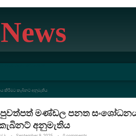
 News
Shop
About Us
Contact
ය කිරීමට කැබිනට් අනුමැතිය
ලංකා පුවත්පත් මණ්ඩල පනත සංශෝධන
කැබිනට් අනුමැතිය
nLk
September 9, 2025
0 comments