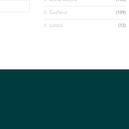
විශේෂාංග
(109)
ව්‍යාපාර
(12)