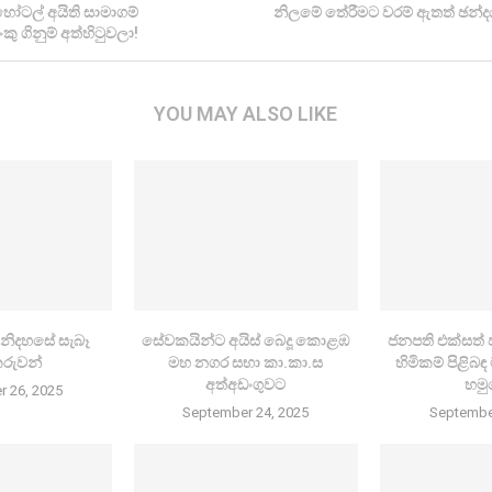
ෝටල් අයිති සාමාගම්
නිලමේ තේරීමට වරම් ඇතත් ඡන්දය
කු ගිනුම් අත්හිටුවලා!
YOU MAY ALSO LIKE
නිදහසේ සැබෑ
සේවකයින්ට අයිස් බෙදූ කොළඹ
ජනපති එක්සත්
කරුවන්
මහ නගර සභා කා.කා.ස
හිමිකම් පිළි
අත්අඩංගුවට
හමු
 26, 2025
September 24, 2025
Septembe