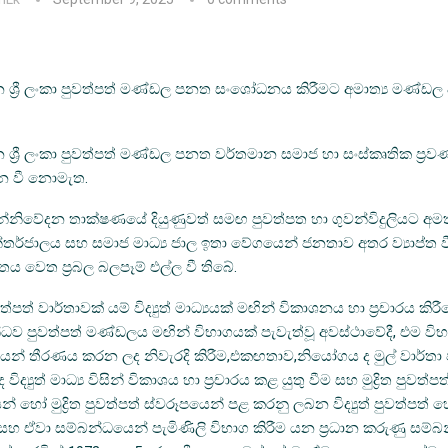
න ශ්‍රී ලංකා පුවත්පත් මණ්ඩල පනත සංශෝධනය කිරීමට අමාත්‍ය මණ්ඩල 
 ශ්‍රී ලංකා පුවත්පත් මණ්ඩල පනත වර්තමාන සමාජ හා සංස්කෘතික ප්‍රවණ
ීන වී නොමැත.
නිවේදන තාක්ෂණයේ දියුණුවත් සමඟ පුවත්පත හා ගුවන්විදුලියට අ
න්තර්ජාලය සහ සමාජ මාධ්‍ය ජාල ඉතා වේගයෙන් ජනතාව අතර ව්‍යාප්ත ව
තය වෙත ප්‍රබල බලපෑම් එල්ල වී තිබේ.
ත්පත් වාර්තාවක් යම් විද්‍යුත් මාධ්‍යයක් මඟින් විකාශනය හා ප්‍රචාරය කිර
්ධව පුවත්පත් මණ්ඩලය මඟින් විභාගයක් පැවැත්වූ අවස්ථාවේදී, එම වි
ශයෙන් තීරණය කරන ලද නිවැරදි කිරීම,එකඟතාව,නියෝගය ද මුල් වාර්තා
විද්‍යුත් මාධ්‍ය විසින් විකාශය හා ප්‍රචාරය කළ යුතු වීම සහ මුද්‍රිත පුව
ාශනයන් හෝ මුද්‍රිත පුවත්පත් ස්වරූපයෙන් පළ කරනු ලබන විද්‍යුත් පුවත්පත
ීම සහ ඒවා සම්බන්ධයෙන් පැමිණිලි විභාග කිරීම යන ප්‍රධාන කරුණු සම්