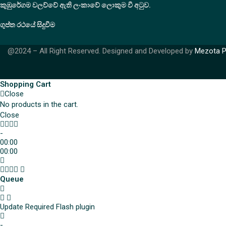
කුඹුරේගම වලව්වේ ඇති ලංකාවේ ලොකුම වී අටුව.
ගුප්ත රථයේ සිදුවීම
@2024 – All Right Reserved. Designed and Developed by
Mezota P
Shopping Cart
Close
No products in the cart.
Close
-
00:00
00:00
Queue
Update Required
Flash plugin
-