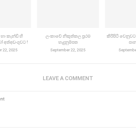
ා කැන්ඩි හි
ලංකාවේ නිකුත්කල ප්‍රථම
කිරි­පිටි වෙනු­ව
අත්අඩංගුවට !
හැදුනුම්පත
පා
 22, 2025
September 22, 2025
Septembe
LEAVE A COMMENT