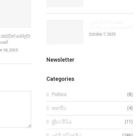
ලංකාවේ දුම්රිය මාර්ග
පද්ධතියේ හමුවන මංසන්ධි
October 7, 2025
ට රජ­ර­ටින් මෝල්ට්
නයක්
r 18, 2025
Newsletter
Categories
Politics
(8)
කනපිට
(4)
ක්‍රීඩා පිටිය
(11)
දේශීය/විදේශීය
(186)