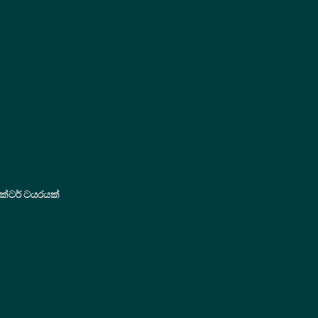
ක්ටර් ටයරයක්