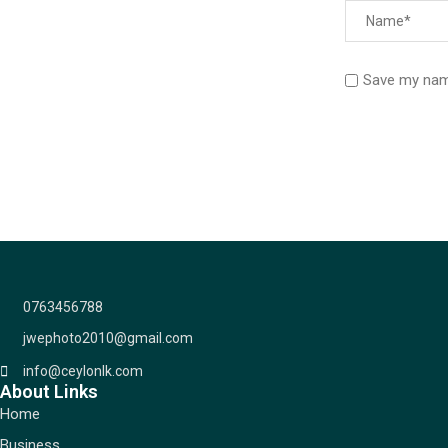
Save my name
0763456788
jwephoto2010@gmail.com
info@ceylonlk.com
About Links
Home
Business