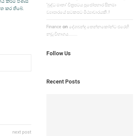
ය කිරීම පිණිස
‘බුද්ධ මාතා’ චිත්‍රපටය පූජෝපහාර සිනමා
මත කර තිබේ.
ව්‍යාපාරයේ සටකපට මිථ්‍යාචාරයකි..!
on
Finance
දේශබන්දු තෙන්නකෝන්ට එරෙහි
නඩු විභාගය……….
Follow Us
Recent Posts
next post