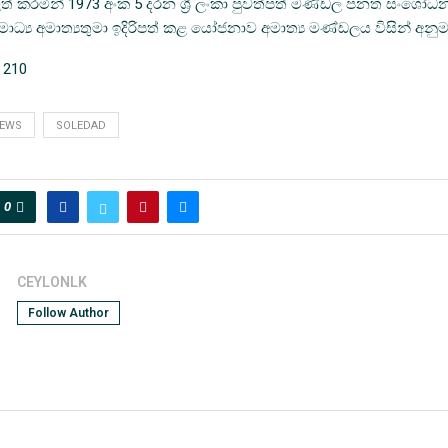
ත් කරමින් 1973 අංක 5 දරන ශ්‍රී ලංකා පුවත්පත් මණ්ඩල පනත සංශෝධන
ධ්‍ය අමාත්‍යතුමා ඉදිරිපත් කළ යෝජනාව අමාත්‍ය මණ්ඩලය විසින් අනු
210
EWS
SOLEDAD
0
CEYLONLK
Follow Author