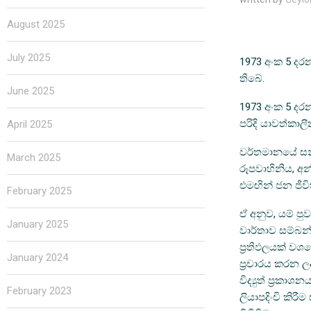
August 2025
July 2025
1973 අංක 5 දර
තිබේ.
June 2025
1973 අංක 5 දරන
පරිදි යාවත්කාල
April 2025
වර්තමානයේ සන්
March 2025
රූපවාහිනිය, අ
එමඟින් ජන ජීවි
February 2025
ඒ අනුව, යම් පුව
January 2025
වාර්තාව සම්බන
ප්‍රතිඵලයක් ව
January 2024
ප්‍රචාරය කරන ලද 
විද්‍යුත් ප්‍රක
February 2023
ලියාපදිංචි කිර