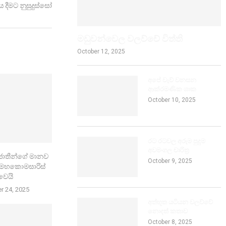
 දීමට නුසුදුස්සෝ
මඩුවන්වෙල වලව්වේ විත්ති
October 12, 2025
අපේ වැව් වනසන
ආක්රමණික ශාක
October 10, 2025
රට රටවල අරුම පුදුම
අවමංගල චාරිත්‍ර
 ජාතීන්ගේ මානව
October 9, 2025
බඳ මහකොමසාරිස්
වෙයි
r 24, 2025
අත්භූත යටියන වලව්වේ
නොදත් කතාව
October 8, 2025