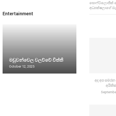
සොෆ්ට්ලොජික් හ
අධ්‍යක්ෂලාගේ බැං
Entertainment
මඩුවන්වෙල වලව්වේ විත්ති
October 12, 2025
අද අප සමරන 
අයිති
September