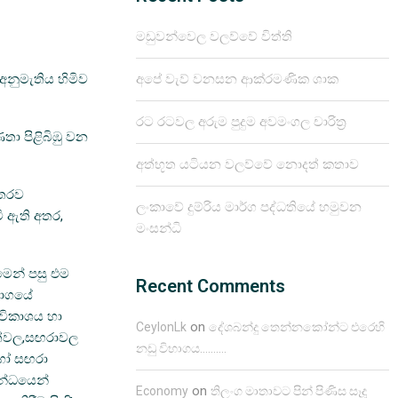
මඩුවන්වෙල වලව්වේ විත්ති
අනුමැතිය හිමිව
අපේ වැව් වනසන ආක්රමණික ශාක
රට රටවල අරුම පුදුම අවමංගල චාරිත්‍ර
තා පිළිබිඹු වන
අත්භූත යටියන වලව්වේ නොදත් කතාව
මතරව
ලංකාවේ දුම්රිය මාර්ග පද්ධතියේ හමුවන
ී ඇති අතර,
මංසන්ධි
ීමෙන් පසු එම
Recent Comments
භාගයේ
 විකාශය හා
on
CeylonLk
දේශබන්දු තෙන්නකෝන්ට එරෙහි
ත්පත්වල,සඟරාවල
නඩු විභාගය……….
් හෝ සඟරා
බන්ධයෙන්
on
Economy
තිලංග මාතාවට පින් පිණිස සෑදූ