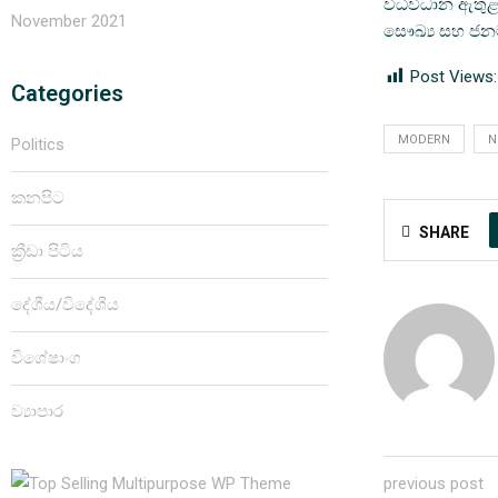
විධිවිධාන ඇතුළ
November 2021
සෞඛ්‍ය සහ ජනමා
Post Views:
Categories
MODERN
N
Politics
කනපිට
SHARE
ක්‍රීඩා පිටිය
දේශීය/විදේශීය
විශේෂාංග
ව්‍යාපාර
previous post