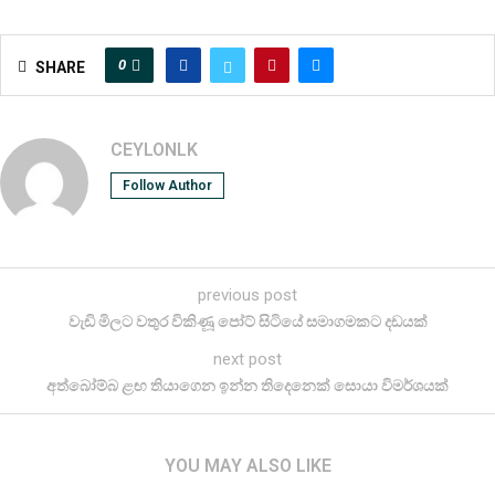
0
SHARE
CEYLONLK
Follow Author
previous post
වැඩි මිලට වතුර විකිණූ පෝට් සිටියේ සමාගමකට දඩයක්
next post
අත්බෝම්බ ළඟ තියාගෙන ඉන්න තිදෙනෙක් සොයා විමර්ශයක්
YOU MAY ALSO LIKE