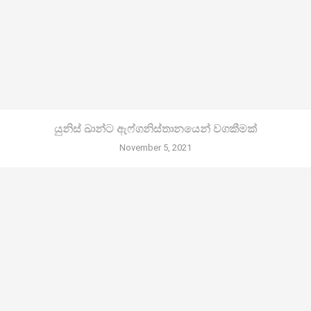
යුනිස් ඛාන්ට ඇෆ්ගනිස්තානයෙන් වගකීමක්
November 5, 2021