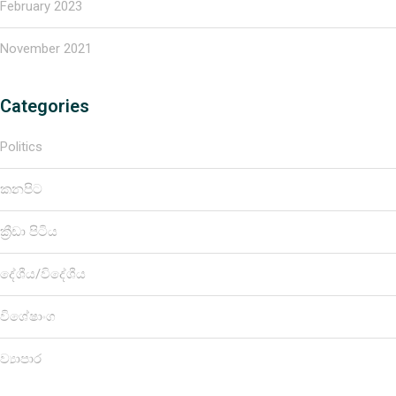
February 2023
November 2021
Categories
Politics
කනපිට
ක්‍රීඩා පිටිය
දේශීය/විදේශීය
විශේෂාංග
ව්‍යාපාර