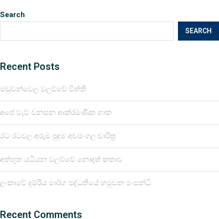
Search
SEARCH
Recent Posts
මඩුවන්වෙල වලව්වේ විත්ති
අපේ වැව් වනසන ආක්රමණික ශාක
රට රටවල අරුම පුදුම අවමංගල චාරිත්‍ර
අත්භූත යටියන වලව්වේ නොදත් කතාව
ලංකාවේ දුම්රිය මාර්ග පද්ධතියේ හමුවන මංසන්ධි
Recent Comments