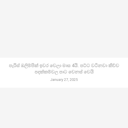
පැරිස් ඔලිම්පික් ඉවර වෙලා මාස 4යි. පට්ට වටිනවා කිව්ව
පදක්කම්වල පාට වෙනස් වෙයි
January 27, 2025