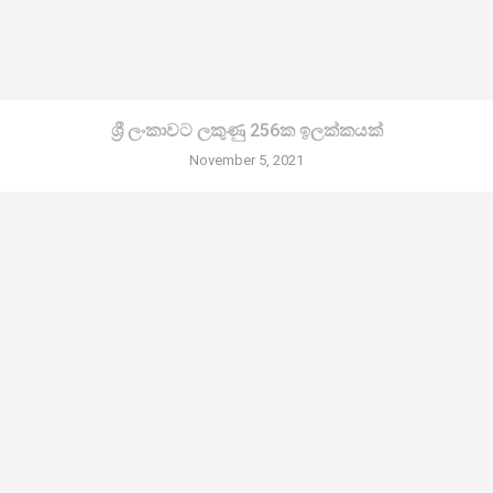
ශ්‍රී ලංකාවට ලකුණු 256ක ඉලක්කයක්
November 5, 2021