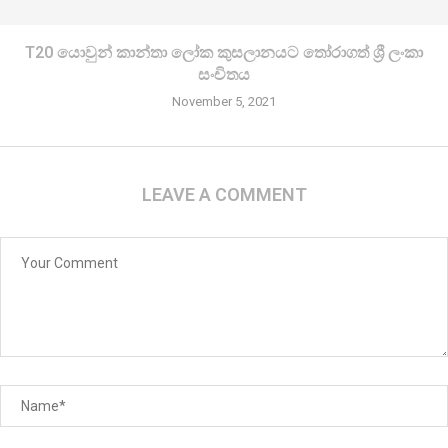
T20 යොවුන් කාන්තා ලෝක කුසලානයට තෝරාගත් ශ්‍රී ලංකා
සංචිතය
November 5, 2021
LEAVE A COMMENT