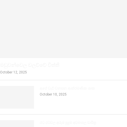
මඩුවන්වෙල වලව්වේ විත්ති
October 12, 2025
අපේ වැව් වනසන ආක්රමණික ශාක
October 10, 2025
රට රටවල අරුම පුදුම අවමංගල චාරිත්‍ර