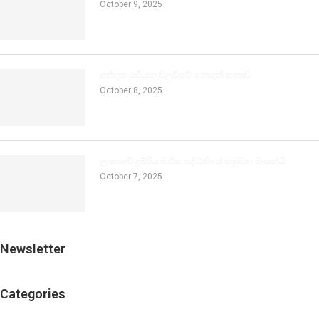
October 9, 2025
අත්භූත යටියන වලව්වේ නොදත් කතාව
October 8, 2025
ලංකාවේ දුම්රිය මාර්ග පද්ධතියේ හමුවන මංසන්ධි
October 7, 2025
Newsletter
Categories