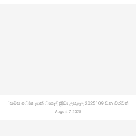
‘සමප ෝෂ ළාත් ාසල් ක්‍රීඩා උපළල 2025’ 09 වන වරටත්
August 7, 2025