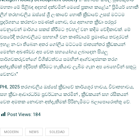
මහතා මේ පිළිබඳ අදහස් දක්වමින් මෙසේ ප්‍රකාශ කළේය.” ප්‍රිමියර් හොකී
ලීග් තරඟාවලිය ඔස්සේ ශ්‍රී ලංකාවේ හොකී ක්‍රීඩාවේ උසස් මට්ටම
ප්‍රදර්ශනය කරනවා පමණක් නොව, එය අනාගත ක්‍රීඩා පරපුර
වෙනුවෙන් මාර්ගය සකස් කිරීමට ඉවහල් වන කදිම වේදිකාවක්. මේ
වසරේදී තරගාවලියට සහභාගී වන කණ්ඩායම් ප්‍රමාණය තවදුරටත්
ඉහළ නංවා තිබෙන අතර ගෝලීය මට්ටමේ ජාත්‍යන්තර ක්‍රීඩකයන්
මෙන්න අඛණ්ඩව අප වෙත සහයෝගය ලබාදෙන සියලු
පාර්ශවකරුවන්ගේ විශිෂ්ටත්වය සමඟින් ආශ්වාදජනක තරග
අත්දැකීමක් ඉදිරිපත් කිරීමට හැකියාව ලැබීම ගැන අප බෙහෙවින් සතුටු
වෙනවා.”
PHL 2025 තරගාවලිය ඔස්සේ ක්‍රීඩාවේ කාර්යශූර භාවය, විවෘතභාවය,
සහ ක්‍රීඩා ආචාරධර්ම ප්‍රවර්ධනය කරමින් , ක්‍රීඩකයන් සහ රසිකයන්
වෙත අමතක නොවන අත්දැකීමක් පිරිනැමීමට බලාපොරොත්තු වේ.
Post Views:
184
MODERN
NEWS
SOLEDAD