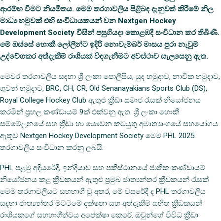
ආරම්භ වීමට නියමිතය. මෙම තරගාවලිය පිළිබඳ දැනුවත් කිරීමේ නිල
මාධ්‍ය හමුවක් එහි සංවිධායකයන් වන Nextgen Hockey
Development Society විසින් පසුගියදා කොළඹදී සංවිධාන කර තිබිණි.
මේ ඔස්සේ හොකී ලෝලීන්ට ඉදිරි නොවැම්බර් මාසය පුරා නැවුම්
උද්වේගකර අත්දැකීම් රාශියක් විඳගැනීමට අවස්ථාව සැලසෙනු ඇත.
මෙවර තරගාවලිය සඳහා ශ්‍රී ලංකා පොලීසිය, යුද හමුදාව, නාවික හමුදාව,
ගුවන් හමුදාව, BRC, CH, CR, Old Senanayakians Sports Club (DS),
Royal College Hockey Club ඇතුළු ක්‍රීඩා සමාජ රැසක් නියෝජනය
කරමින් ප්‍රභල කණ්ඩායම් 9ක් එක්වනු ඇත. ශ්‍රී ලංකා හොකී
සම්මේලනයේ සහ ක්‍රීඩා හා යෞවන කටයුතු අමාත්‍යාංශයේ සහයෝගය
ඇතුව Nextgen Hockey Development Society මෙම PHL 2025
තරගාවලිය සංවිධාන කරනු ලබයි.
PHL පළමු අදියරේදී, ඉන්දියාව සහ පකිස්ථානයේ ජාතික කණ්ඩායම්
නියෝජනය කළ ක්‍රීඩකයන් ඇතුළු ප්‍රමුඛ ජාත්‍යන්තර ක්‍රීඩකයන් රැසක්
මෙම තරගාවලියට සහභාගී වූ අතර, මේ වසරේදී ද PHL තරගාවලිය
සඳහා ජාත්‍යන්තර මට්ටමේ දක්ෂතා සහ අත්දැකීම් සහිත ක්‍රීඩකයන්
රාශියකගේ සහභාගීත්වය අපේක්ෂා කෙරේ. ඔවුන්ගේ විවිධ ක්‍රීඩා