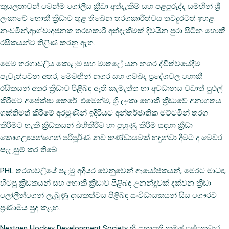
කුසලතාවන් මෙන්ම ගෝලීය ක්‍රීඩා අත්දැකීම් සහ පළපුරුද්ද සමඟින් ශ්‍රී
ලංකාවේ හොකී ක්‍රීඩාව තුළ තිබෙන තරගකාරීත්වය තවදුරටත් ඉහළ
නංවමින්,ආශ්වාදජනක තරඟකාරී අත්දැකීමක් දිවයින පුරා සිටින හොකී
රසිකයන්ට තිළිණ කරනු ඇත.
මෙම තරගාවලිය කොළඹ සහ මාතලේ යන නගර ද්විත්වයේදීම
පැවැත්වෙන අතර, මෙමඟින් නගර සහ ගම්බද ප්‍රදේශවල හොකී
රසිකයන් අතර ක්‍රීඩාව පිළිබඳ ඇති කැමැත්ත හා අවධානය වඩාත් පුළුල්
කිරීමට අපේක්ෂා කෙරේ. එමෙන්ම, ශ්‍රී ලංකා හොකී ක්‍රීඩාවේ අනාගතය
ශක්තිමත් කිරීමේ අරමුණින් ඉදිරියට අන්තර්ජාතික මට්ටමින් තරග
කිරීමට හැකි ක්‍රීඩකයන් බිහිකිරීම හා පුහුණු කිරීම සඳහා ක්‍රීඩා
කෞශල්‍යයන්ගෙන් පරිපූර්ණ නව කණ්ඩායමක් හඳුන්වා දීමට ද මෙවර
සැලසුම් කර තිබේ.
PHL තරගාවලියේ පළමු අදියර වෙනුවෙන් ආයෝජකයන්, මෙරට මාධ්‍ය,
හිටපු ක්‍රීඩකයන් සහ හොකී ක්‍රීඩාව පිළිබඳ උනන්දුවක් දක්වන ක්‍රීඩා
ලෝලීන්ගෙන් ලැබුණු දායකත්වය පිළිබඳ සංවිධායකයන් සිය ගෞරව
ප්‍රණාමය පුද කළහ.
Nextgen Hockey Development Society හි සභාපති කමල් පුෂ්පකුමාර