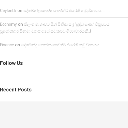
on
CeylonLk
දේශබන්දු තෙන්නකෝන්ට එරෙහි නඩු විභාගය……….
on
Economy
තිලංග මාතාවට පින් පිණිස සෑදූ ‘බුද්ධ මාතා’ චිත්‍රපටය
පූජෝපහාර සිනමා ව්‍යාපාරයේ සටකපට මිථ්‍යාචාරයකි..!
on
Finance
දේශබන්දු තෙන්නකෝන්ට එරෙහි නඩු විභාගය……….
Follow Us
Recent Posts