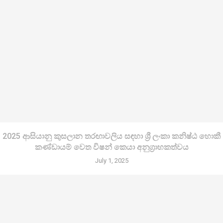
2025 ආසියානු කුසලාන තරඟාවලිය සඳහා ශ්‍රී ලංකා කනිෂ්ඨ හොකී
කණ්ඩායම් වෙත විෂන් කෙයා අනුග්‍රාහකත්වය
July 1, 2025