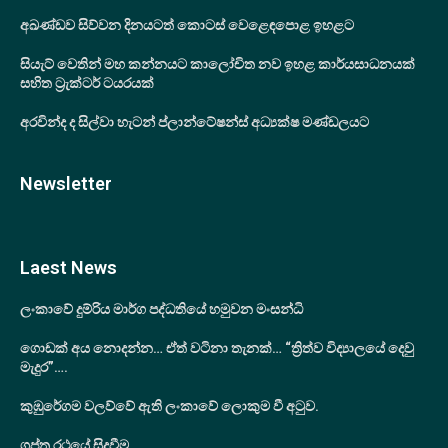
අඛණ්ඩව සිව්වන දිනයටත් කොටස් වෙළෙඳපොළ ඉහළට
සියැට් වෙතින් මහ කන්නයට කාලෝචිත නව ඉහළ කාර්යසාධනයක්
සහිත ට්‍රැක්ටර් ටයරයක්
අරවින්ද ද සිල්වා හැටන් ප්ලාන්ටේෂන්ස් අධ්‍යක්ෂ මණ්ඩලයට
Newsletter
Laest News
ලංකාවේ දුම්රිය මාර්ග පද්ධතියේ හමුවන මංසන්ධි
ගොඩක් අය නොදන්න… ඒත් වටිනා තැනක්… “ත්‍රිත්ව විද්‍යාලයේ දෙවු
මැදුර”….
කුඹුරේගම වලව්වේ ඇති ලංකාවේ ලොකුම වී අටුව.
ගුප්ත රථයේ සිදුවීම