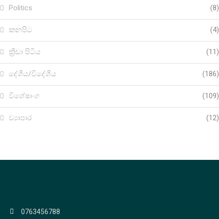
Politics
(8)
කනපිට
(4)
ක්‍රීඩා පිටිය
(11)
දේශීය/විදේශීය
(186)
විශේෂාංග
(109)
ව්‍යාපාර
(12)
0763456788