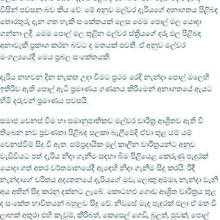
විසින් පවසන බව කිය වේ. මේ අනුව මල්වර දැරියගේ අනාගතය පිළිබඳ
තොරතුරු දැන ගත හැකි සංකේතයක්‌ ලෙස මෙම පොල් මල යොදා
ගන්නා ලදී. මෙම පොල් මල තුළින මල්වර ස්‌ත්‍රියගේ දරු ඵල පිළිබඳ
අනාවැකි ප්‍රකාශ කරන බවට ද මතයක්‌ පවතී. ඒ අනුව මල්වර
මංගල්‍යයේදී මෙය ප්‍රබල සංකේතයකි.
දැරිය නහවන දින නැකත උදා වීමට ප්‍රථම රෙදි නැන්දා පොල් මලෙහි
ඉතිරිව ඇති පොල් ඇටි ප්‍රමාණය ගණනය කිරීමෙන් අනාගතයේ ඇයට
හිමි දරුවන් ප්‍රමාණය පවසයි.
සමාජ වෙනස්‌ වීම හා සමානුපාතිකව මල්වර චාරිත්‍ර ආශ්‍රිතව ඇති වී
තිබෙන නව ප්‍රවණතා පිළිබඳ සලකා බැලීමේදි ඒවා තුළ යම් යම්
වෙනස්‌වීම් සිදු වී ඇත. සම්ප්‍රදායික මුල් කාලීන චාරිත්‍රයන්ට අනුව
වැඩිවියට පත් දැරිය නිදා ගැනීම සඳහා බිම පිළියෙළ කෙරුණු පැදුරක්‌
යොදා ගත් අතර වර්තමානයේදී ඇඳෙහි නිදා ගැනීම සිදු කරයි. රිදී
නැන්දාගේ චරිතය අද්‍යතනයේ දැරියගේ මව, ලොකු අම්මා, නැන්දා වැනි
අය අතින් සිදු කරනු දක්‌නට ලැබේ. කොටහළු ගොඩ ආශ්‍රිත චාරිත්‍රය තුළ
ද සංකේත භාවිතයන් බහුලව සිදු වේ. නිවසේ මැද පැදුරක්‌ එලා ඒ මත වී
ලාහක්‌ අතුරා එහි කැවුම්, කිරිබත්, කෙසෙල් ගෙඩි, බුලත්, පුවක්‌, පොල්