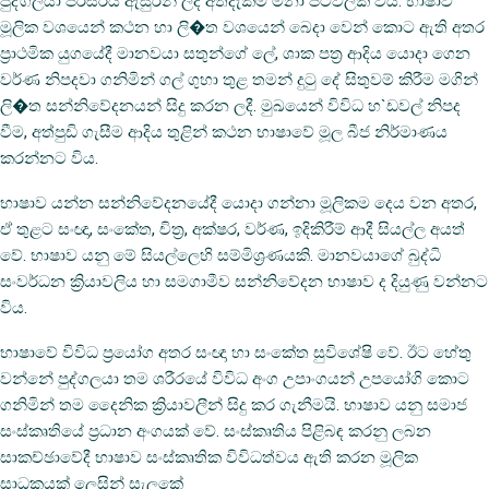
පුද්ගලයා පරිසරය ඇසුරින් ලද අත්දැකීම් මනා පිටිවලක්‌ විය. භාෂාව
මූලික වශයෙන් කථන හා ලි�ත වශයෙන් බෙදා වෙන් කොට ඇති අතර
ප්‍රාථමික යුගයේදී මානවයා සතුන්ගේ ලේ, ශාක පත්‍ර ආදිය යොදා ගෙන
වර්ණ නිපදවා ගනිමින් ගල් ගුහා තුළ තමන් දුටු දේ සිතුවම් කිරීම මගින්
ලි�ත සන්නිවේදනයන් සිදු කරන ලදී. මුඛයෙන් විවිධ හ`ඩවල් නිපද
වීම, අත්පුඩි ගැසීම ආදිය තුළින් කථන භාෂාවේ මූල බීජ නිර්මාණය
කරන්නට විය.
භාෂාව යන්න සන්නිවේදනයේදී යොදා ගන්නා මූලිකම දෙය වන අතර,
ඒ තුළට සංඥා, සංකේත, චිත්‍ර, අක්‌ෂර, වර්ණ, ඉදිකිරීම් ආදී සියල්ල අයත්
වේ. භාෂාව යනු මේ සියල්ලෙහි සම්මිශ්‍රණයකි. මානවයාගේ බුද්ධි
සංවර්ධන ක්‍රියාවලිය හා සමගාමීව සන්නිවේදන භාෂාව ද දියුණු වන්නට
විය.
භාෂාවේ විවිධ ප්‍රයෝග අතර සංඥා හා සංකේත සුවිශේෂි වේ. ඊට හේතු
වන්නේ පුද්ගලයා තම ශරීරයේ විවිධ අංග උපාංගයන් උපයෝගි කොට
ගනිමින් තම දෛනික ක්‍රියාවලීන් සිදු කර ගැනීමයි. භාෂාව යනු සමාජ
සංස්‌කෘතියේ ප්‍රධාන අංගයක්‌ වේ. සංස්‌කෘතිය පිළිබඳ කරනු ලබන
සාකච්ඡාවේදී භාෂාව සංස්‌කෘතික විවිධත්වය ඇති කරන මූලික
සාධකයක්‌ ලෙසින් සැලකේ