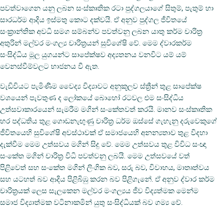
පවත්වාගෙන යනු ලබන සංස්‌කෘතික රටා පුද්ගලයාගේ සිතුම්, පැතුම් හා
සාරධර්ම ආදිය ඉස්‌මතු කොට දක්‌වයි. ඒ අනුව පුද්ගල ජීවිතයේ
සංක්‍රාන්තික අවධි සමග සම්බන්ව පවත්වනු ලබන යාතු කර්ම චාරිත්‍ර
අතුරින් මල්වර මංගල්‍ය චාරිත්‍රයන් සුවිශේෂි වේ. මෙම ද්වාරකර්ම
සංසිද්ධිය මූල යුගයන්ට සාපේක්‌ෂව අද්‍යතනය වනවිට යම් යම්
වෙනස්‌වීම්වලට භාජනය වී ඇත.
වැඩිවියට පැමිණීම වෛද්‍ය විද්‍යාවට අනුකූලව ස්‌ත්‍රීන් තුළ සාපේක්‌ෂ
වශයෙන් පැවතුණ ද ලෝකයේ බොහෝ රටවල එම සංසිද්ධිය
උත්සවාකාරයෙන් සැමරීම මගින් සංකේතවත් කරයි. මානව සංස්‌කෘතික
හර පද්ධතිය තුළ ගොඩනැඟුණු චාරිත්‍ර ධර්ම ඔස්‌සේ ගැහැනු දරුවෙකුගේ
ජීවිතයෙහි සුවිශේෂි අවස්‌ථාවක්‌ ඒ සමාජයෙහි අනන්‍යතාව තුළ විදහා
දැක්‌වීම මෙම උත්සවය මගින් සිදු වේ. මෙම උත්සවය තුළ විවිධ සංඥා
සංකේත මගින් චාරිත්‍ර විධි පවත්වනු ලබයි. මෙම උත්සවයේ වත්
පිළිවෙත් සහ සංකේත මගින් ලිංගික බව, සරු බව, විවාහය, මාතෘත්වය
සහ යටහත් බව ආදිය පිළිබිඹු කරන බව පිළිගැනේ. ඒ අනුව ද්වාර කර්ම
චාරිත්‍රයක්‌ ලෙස සැලකෙන මල්වර මංගල්‍යය ජීව විද්‍යත්මක මෙන්ම
සමාජ විද්‍යාත්මක වටිනාකමින් යුතු සංසිද්ධියක්‌ බව ගම්‍ය වේ.