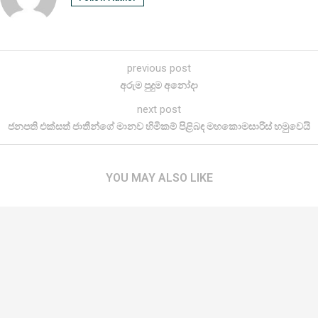
previous post
අරුම පුදුම අනෝදා
next post
ජනපති එක්සත් ජාතීන්ගේ මානව හිමිකම් පිළිබඳ මහකොමසාරිස් හමුවෙයි
YOU MAY ALSO LIKE