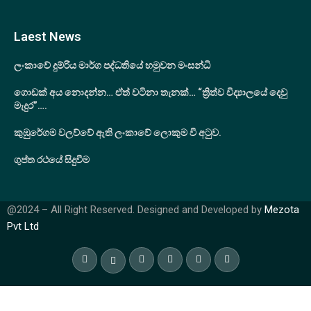
Laest News
ලංකාවේ දුම්රිය මාර්ග පද්ධතියේ හමුවන මංසන්ධි
ගොඩක් අය නොදන්න… ඒත් වටිනා තැනක්… “ත්‍රිත්ව විද්‍යාලයේ දෙවු
මැදුර”….
කුඹුරේගම වලව්වේ ඇති ලංකාවේ ලොකුම වී අටුව.
ගුප්ත රථයේ සිදුවීම
@2024 – All Right Reserved. Designed and Developed by
Mezota
Pvt Ltd