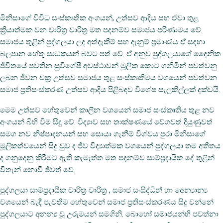
මිනිසාගේ විවිධ සංස්‌කෘතික අංගයන්, උත්සව ආදිය සහ ඒවා තුළ
ක්‍රියාත්මක වන චාරිත්‍ර වාරිත්‍ර මත පදනම්ව සමාජය පරිණාමය වේ.
සමාජය තුළින් පුද්ගලයා ලද අත්දැකීම් සහ දැනුම් ප්‍රමාණය ඒ සඳහා
බලපාන හේතු සාධකයන් බවට පත් වේ. ඒ අනුව පුද්ගලයාගේ දෛනික
ජීවිතයේ පවතින සුවිශේෂී අවස්‌ථාවන් මූලික කොට ගනිමින් පවත්වනු
ලබන ජීවන චක්‍ර උත්සව සමාජය තුළ සංස්‌කෘතිමය වශයෙන් පවත්වන
සමාජ ප්‍රතිසංස්‌කරණ උත්සව ආදිය පිළිබඳව විශේෂ සැලකිල්ලක්‌ දක්‌වයි.
මෙම උත්සව හේතුවෙන් කාලීන වශයෙන් සමාජ සංස්‌කෘතිය තුළ නව
අංගයන් බිහි වීම සිදු වේ. විද්‍යාව සහ තාක්‌ෂණයේ වේගවත් දියුණුවත්
සමග නව නිෂ්පාදනයන් සහ සොයා ගැනීම් විශ්වය පුරා මිනිසාගේ
මූලිකත්වයෙන් සිදු වුව ද ජීව විද්‍යාත්මක වශයෙන් පුද්ගලයා තම අතීතය
ද ගනුදෙනු කිරීමට ඇති කැමැත්ත මත පදනම්ව සාම්ප්‍රදායික දේ තුළින්
විතැන් නොවී ජීවත් වේ.
පුද්ගලයා සාම්ප්‍රදායික චාරිත්‍ර වාරිත්‍ර , සමාජ සංසිද්ධීන් හා අෙන්‍යාන්‍ය
වශයෙන් බැඳී පැවතීම හේතුවෙන් සමාජ ප්‍රතිසංස්‌කරණය සිදු වන්නේ
පුද්ගලයාට අනන්‍ය වූ උරුමයන් සමගිනි. බොහෝ සමාජයන්හි පවත්නා