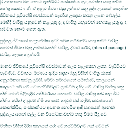
වූ අනන්‍යතා මතු කොට දැක්‌වීමට සංස්‌කෘතිය තුළ පවතින යාතු කර්ම
හේතු කොට ගනී. ඒ අනුව ජීවන චක්‍ර උත්සව යනු පුද්ගලයාගේ දෛනික
ජීවිතයේ සුවිශේෂි අවස්‌ථාවන් සැමරීම උදෙසා කරනු ලබන දේවල්ය.
මෙහිදී චාරිත්‍ර යනුවෙන් කළ යුතු දෑ ද චාරිත්‍ර යනුවෙන් නොකළ යුතු දෑ ද
සම්මත කොට ගෙන ඇත.
පුද්ගල ජීවිතයේ සංක්‍රාන්තික අවදි සමග සම්බන්ධ යාතු කර්ම චාරිත්‍ර
හෙවත් ජීවන චක්‍ර උත්සවයන්හි චාරිත්‍ර, ද්වාර කර්ම, (rites of passage)
චාරිත්‍ර ලෙසද හඳුන්වයි.
මානව ජීවිතයේ සුවිශේෂි අවස්‌ථාවන් ලෙස සැලකෙන උපත, වැඩිවියට
පැමිණීම, විවාහය, මරණය ආදිය සඳහා ඔහු විසින් චාරිත්‍ර රැසක්‌
අනුගමනය කරනු ලබයි. මේවා සමාජයෙන් සමාජයට, කාලයෙන්
කාලයට යම් යම් වෙනස්‌වීම්වලට ලක්‌ වීම ද සිදු වේ. චාරිත්‍ර වාරිත්‍ර යනු
නීති මෙන් පිළිපැදීම අනිවාර්යය නොවේ. චාරිත්‍ර වාරිත්‍ර කඩ කළ විට
නීතිය මගින් ද`ඩුවම් හිමි නොවේ. නමුත් වස්‌ වැඳීම්, සමාජයෙන්
කොන්කිරීම, සංස්‌කෘතියට අවනත නොවීම ආදී වශයෙන් අනෙක්‌
පුද්ගලයාගෙන් එල්ල වන විරෝධතාවන්ට නතු වීමට සිදු වේ.
මිනිසා විසින් දීර්ඝ කාලයක්‌ පුරා වෙනස්‌වීම්වලට ලක්‌ වෙමින්