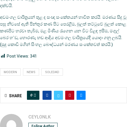
දක්‌වයි.
අවමංගල චාරිත්‍රයන් තුළ ද සංඥා සංකේතයන් භාවිත කරයි. මරණය සිදු වූ
පසු නිවසේ ඇති පින්තූර කණ පිට පෙරළීම, බුලත් තට්‌ටුවේ බුලත් කොළ
කණපිට හරවා තැබීම, මළ මිණිය රැගෙන යන විට විළඳ ඉසීම, මගුල්
බෙර හ`ඩ, හොරණෑ හඬ ආදිය අවමංගල චාරිත්‍රයේදී යොදා ගනු ලබයි.
(සුදු කොඩි මගින් සිංහල බෞද්ධයන් මරණය සංකේතවත් කරයි.)
Post Views:
341
MODERN
NEWS
SOLEDAD
0
SHARE
CEYLONLK
Follow Author