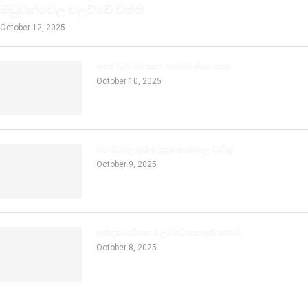
මඩුවන්වෙල වලව්වේ විත්ති
October 12, 2025
අපේ වැව් වනසන ආක්රමණික ශාක
October 10, 2025
රට රටවල අරුම පුදුම අවමංගල චාරිත්‍ර
October 9, 2025
අත්භූත යටියන වලව්වේ නොදත් කතාව
October 8, 2025