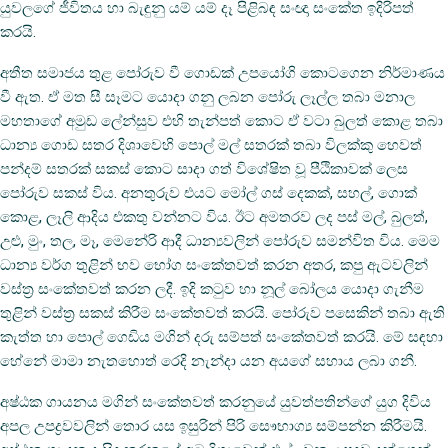
යුවලගේ ජීවිතය හා බැඳුනු යම් යම් දෑ පිළිබඳ සංඥා සංකේත ඉදිරිපත්
කරයි.
අතීත සමාජය තුළ පෝරුව වී ගොඩක්‌ උපයෝගි කොටගෙන නිර්මාණය
වී ඇත. ඒ මත සී සෑමට යොදා ගනු ලබන පෝරු ලෑල්ල තබා මනාල
මහතාගේ අමුඩ ලේන්සුව එහි තැන්පත් කොට ඒ වටා බුලත් කොළ තබා
ධාන්‍ය ගොඩ සතර දිශාවෙහි පොල් මල් සතරක්‌ තබා විලක්‌කු හෙවත්
පන්දම් සතරක්‌ සකස්‌ කොට සාදා ගත් විශේෂිත වූ පීඨිකාවක්‌ ලෙස
පෝරුව සකස්‌ විය. අනතුරුව එයට මෝල් ගස්‌ දෙකක්‌, සහල්, ගොක්‌
කොළ, ලෑලි ආදිය එකතු වන්නට විය. ඊට අමතරව ලද පස්‌ මල්, බුලත්,
උළු, මුං, තල, මෑ, මෙනේරි ආදී ධාන්‍යවලින් පෝරුව සමන්විත විය. මෙම
ධාන්‍ය වර්ග තුළින් භව භෝග සංකේතවත් කරන අතර, කපු ඇටවලින්
වස්‌ත්‍ර සංකේතවත් කරන ලදී. ඉදි කටුව හා නූල් බෝලය යොදා ගැනීම
තුළින් වස්‌ත්‍ර සකස්‌ කිරීම සංකේතවත් කරයි. පෝරුව පසෙකින් තබා ඇති
කැත්ත හා පොල් ගෙඩිය මගින් දරු සම්පත් සංකේතවත් කරයි. මේ සඳහා
හේනේ මාමා නැතහොත් රෙදි නැන්දා යන අයගේ සහාය ලබා ගනී.
අෂ්ඨක ගායනය මගින් සංකේතවත් කරනුයේ යුවත්පතින්ගේ යුග දිවිය
අපල උපද්‍රවවලින් තොර යස ඉසුරින් පිරි සෞභාග්‍ය සම්පන්න කිරීමයි.