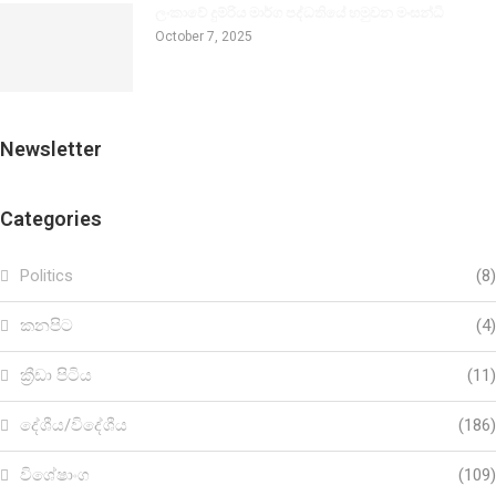
ලංකාවේ දුම්රිය මාර්ග පද්ධතියේ හමුවන මංසන්ධි
October 7, 2025
Newsletter
Categories
Politics
(8)
කනපිට
(4)
ක්‍රීඩා පිටිය
(11)
දේශීය/විදේශීය
(186)
විශේෂාංග
(109)