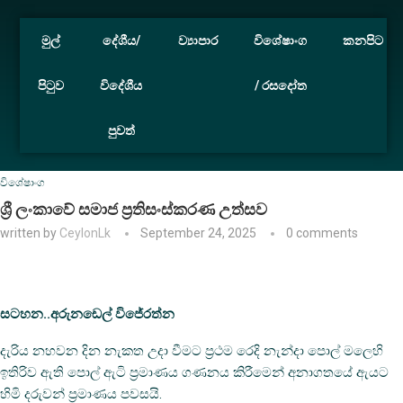
මුල්
දේශීය/
ව්‍යාපාර
විශේෂාංග
කනපිට
පිටුව
විදේශීය
/ රසදෝත
පුවත්
Home
විශේෂාංග
ශ්‍රී ලංකාවේ සමාජ ප්‍රතිසංස්‌කරණ උත්සව
විශේෂාංග
ශ්‍රී ලංකාවේ සමාජ ප්‍රතිසංස්‌කරණ උත්සව
written by
CeylonLk
September 24, 2025
0 comments
සටහන..අරුනඩෙල් විජේරත්න
දැරිය නහවන දින නැකත උදා වීමට ප්‍රථම රෙදි නැන්දා පොල් මලෙහි
ඉතිරිව ඇති පොල් ඇටි ප්‍රමාණය ගණනය කිරීමෙන් අනාගතයේ ඇයට
හිමි දරුවන් ප්‍රමාණය පවසයි.