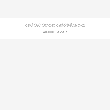
අපේ වැව් වනසන ආක්රමණික ශාක
October 10, 2025