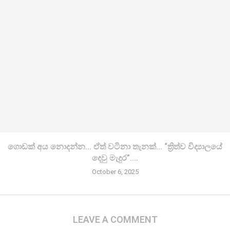
ගොඩක් අය නොදන්න… ඒත් වටිනා තැනක්… “ත්‍රිත්ව විද්‍යාලයේ
දෙවු මැදුර”….
October 6, 2025
LEAVE A COMMENT