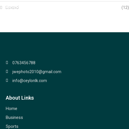
ව්‍යාපාර
(12)
0763456788
jwephoto2010@gmail.com
info@ceylonlk.com
About Links
Home
Business
Sports