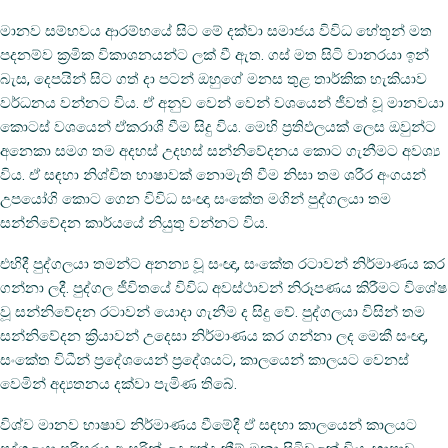
මානව සම්භවය ආරම්භයේ සිට මේ දක්‌වා සමාජය විවිධ හේතූන් මත
පදනම්ව ක්‍රමික විකාශනයන්ට ලක්‌ වී ඇත. ගස්‌ මත සිටි වානරයා ඉන්
බැස, දෙපයින් සිට ගත් දා පටන් ඔහුගේ මනස තුළ තාර්කික හැකියාව
වර්ධනය වන්නට විය. ඒ අනුව වෙන් වෙන් වශයෙන් ජීවත් වූ මානවයා
කොටස්‌ වශයෙන් ඒකරාශී වීම සිදු විය. මෙහි ප්‍රතිඵලයක්‌ ලෙස ඔවුන්ට
අනෙකා සමග තම අදහස්‌ උදහස්‌ සන්නිවේදනය කොට ගැනීමට අවශ්‍ය
විය. ඒ සඳහා නිශ්චිත භාෂාවක්‌ නොමැති වීම නිසා තම ශරීර අංගයන්
උපයෝගි කොට ගෙන විවිධ සංඥා සංකේත මගින් පුද්ගලයා තම
සන්නිවේදන කාර්යයේ නියුතු වන්නට විය.
එහිදී පුද්ගලයා තමන්ට අනන්‍ය වූ සංඥා, සංකේත රටාවන් නිර්මාණය කර
ගන්නා ලදී. පුද්ගල ජීවිතයේ විවිධ අවස්‌ථාවන් නිරූපණය කිරීමට විශේෂ
වූ සන්නිවේදන රටාවන් යොදා ගැනීම ද සිදු වේ. පුද්ගලයා විසින් තම
සන්නිවේදන ක්‍රියාවන් උදෙසා නිර්මාණය කර ගන්නා ලද මෙකී සංඥා,
සංකේත විධීන් ප්‍රදේශයෙන් ප්‍රදේශයට, කාලයෙන් කාලයට වෙනස්‌
වෙමින් අද්‍යතනය දක්‌වා පැමිණ තිබේ.
විශ්ව මානව භාෂාව නිර්මාණය වීමේදී ඒ සඳහා කාලයෙන් කාලයට