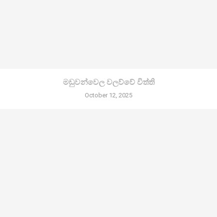
මඩුවන්වෙල වලව්වේ විත්ති
October 12, 2025