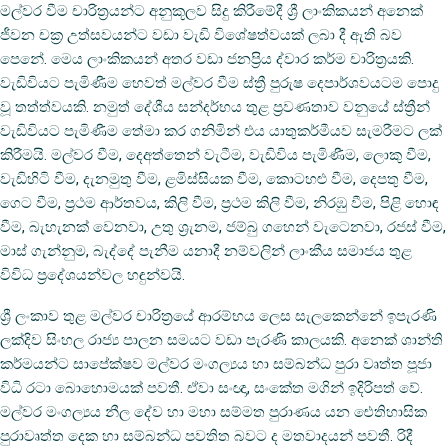
මල්වර වීම චාරිත්‍රයන්ට අනුකූලව සිදු කිරීමේදී ශ්‍රී ලාංකිකයන් අනෙක්‌
ජීවන චක්‍ර උත්සවයන්ට වඩා වැඩි විශේෂත්වයක්‌ ලබා දී ඇති බව
පෙනේ. මෙය ලාංකිකයන් අතර වඩා ජනප්‍රිය ද්වාර කර්ම චාරිත්‍රයකි.
වැඩිවියට පැමිණීම හෙවත් මල්වර වීම ස්‌ත්‍රී පුරුෂ දෙපාර්ශවයටම පොදු
වූ තත්ත්වයකි. නමුත් දේශීය සන්දර්භය තුළ ප්‍රවණතාව වනුයේ ස්‌ත්‍රීන්
වැඩිවියට පැමිණීම තේමා කර ගනිමින් එය යාතුකර්මීයව සැමරීමට ලක්‌
කිරීමයි. මල්වර වීම, දෙඅත්තෙන් වැටීම, වැඩිවිය පැමිණීම, ලොකු වීම,
වැඩිහිටි වීම, දැනමුතු වීම, ළමිස්‌සියක වීම, කොටහළු වීම, දෙපතු වීම,
ගෙට වීම, ප්‍රථම ආර්තවය, කිලි වීම, ප්‍රථම කිලි වීම, නිරඹු වීම, පිළි හොඳ
වීම, බැහැනක්‌ වෙනවා, උතු ශ්‍රැනම, ජම්බු ගහෙන් වැටෙනවා, රජස්‌ වීම,
මාස්‌ ගැන්නුම, බැද්දේ පැනීම යනාදී නම්වලින් ලාංකීය සමාජය තුළ
විවිධ ප්‍රදේශයන්වල හඳුන්වයි.
ශ්‍රී ලංකාව තුළ මල්වර චාරිත්‍රයේ ආරම්භය ලෙස සැලකෙන්නේ ඉපැරණි
ලක්‌දිව සිංහල රාජ්‍ය පාලන සමයට වඩා පැරණි කාලයකි. අනෙක්‌ ශාන්ති
කර්මයන්ට සාපේක්‌ෂව මල්වර මංගල්‍යය හා සම්බන්ධ පුරා වෘත්ත පූජා
විධි රටා බොහොමයක්‌ පවතී. ඒවා සංඥා, සංකේත මගින් ඉදිරිපත් වේ.
මල්වර මංගල්‍යය නීල දේව හා මහා සම්මත පුරාණය යන ඓතිහාසික
පුරාවෘත්ත දෙක හා සම්බන්ධ පවතිත බවට ද මතවාදයන් පවතී. රිදී