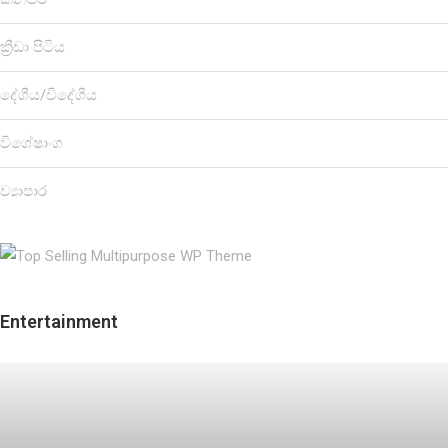
ක්‍රීඩා පිටිය
දේශීය/විදේශීය
විශේෂාංග
ව්‍යාපාර
Entertainment