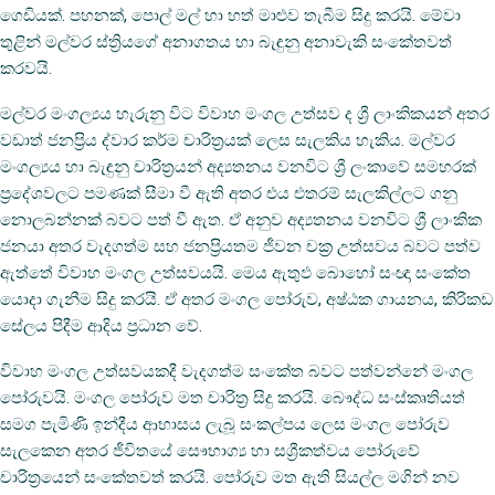
ගෙඩියක්‌. පහනක්‌, පොල් මල් හා හත් මාළුව තැබීම සිදු කරයි. මේවා
තුළින් මල්වර ස්‌ත්‍රියගේ අනාගතය හා බැඳුනු අනාවැකි සංකේතවත්
කරවයි.
මල්වර මංගල්‍යය හැරුනු විට විවාහ මංගල උත්සව ද ශ්‍රී ලාංකිකයන් අතර
වඩාත් ජනප්‍රිය ද්වාර කර්ම චාරිත්‍රයක්‌ ලෙස සැලකිය හැකිය. මල්වර
මංගල්‍යය හා බැඳුනු චාරිත්‍රයන් අද්‍යතනය වනවිට ශ්‍රී ලංකාවේ සමහරක්‌
ප්‍රදේශවලට පමණක්‌ සීමා වී ඇති අතර එය එතරම් සැලකිල්ලට ගනු
නොලබන්නක්‌ බවට පත් වී ඇත. ඒ අනුව අද්‍යතනය වනවිට ශ්‍රී ලාංකික
ජනයා අතර වැදගත්ම සහ ජනප්‍රියතම ජීවන චක්‍ර උත්සවය බවට පත්ව
ඇත්තේ විවාහ මංගල උත්සවයයි. මෙය ඇතුඵ බොහෝ සංඥා සංකේත
යොදා ගැනීම සිදු කරයි. ඒ අතර මංගල පෝරුව, අෂ්ඨක ගායනය, කිරිකඩ
සේලය පිදීම ආදිය ප්‍රධාන වේ.
විවාහ මංගල උත්සවයකදී වැදගත්ම සංකේත බවට පත්වන්නේ මංගල
පෝරුවයි. මංගල පෝරුව මත චාරිත්‍ර සිදු කරයි. බෞද්ධ සංස්‌කෘතියත්
සමග පැමිණි ඉන්දීය ආභාසය ලැබූ සංකල්පය ලෙස මංගල පෝරුව
සැලකෙන අතර ජීවිතයේ සෞභාග්‍ය හා සශ්‍රීකත්වය පෝරුවේ
චාරිත්‍රයෙන් සංකේතවත් කරයි. පෝරුව මත ඇති සියල්ල මගින් නව