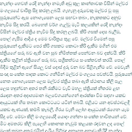
නැන්දා හෙවත් රෙදි නැන්දා නමැති අඩු කුල කාන්තාවක විසින් මල්වර
මංගල්‍යයේ චාරිත්‍ර සිදු කරනු ලබයි. ගැහැනු දරුවෙකු මල්වර වූ පසු
පුරුෂයන්ට ඇස නොගැසෙන ලෙස සඟවා තබා , නැකතකට අනුව
නෑවීම සිදු කරයි. බෙහෙත් වර්ග ගැල්වූ මැටි කලයකින් රෙදි නැන්දා
විසින් මල්වර ස්‌ත්‍රිය නෑවීම සිදු කරනු ලබයි. කිරි ගසක්‌ දෙස බැලීම,
පොල් ගැසීම ආදිය ද මෙම චාරිත්‍රය තුළ වේ. මල්වර වීමෙන් පසු
පුරුෂයන් දැකීමට පෙර කිරි ගසකට කොටා කිරි දැකීම මගින් එම
ස්‌ත්‍රියගේ සරු බව ඇති වන සුබ නිමිත්තක්‌ පෙන්වන බව දක්‌වයි. කිරි
දැකීම තුළින් ස්‌ත්‍රියගේ සරු බව, සශ්‍රීකත්වය සංකේතවත් කරයි. පොල්
බිදීම තුළින් ඇගේ සියලු වස්‌ දොස්‌ දුරු වන බව පිළිගැනීම වේ. මෙවැනි
සංඥා සංකේත පාදක කොට ගනිමින් මල්වර මංගල්‍යය පවත්වයි. පුරුෂයන්
නෙත නොගැසෙන ලෙස මල්වර ස්‌ත්‍රිය තබා ඇති ස්‌ථානය කිලි පැල
ලෙස හඳුන්වන අතර තනි රැකීමට වැඩි මහලු ස්‌ත්‍රියක්‌ නිතරම ළඟ
රැඳෙන අතර අදෘශ්‍යමාන බලවේගයන්ගෙන් ආරක්‌ෂා වීම සඳහා යකඩ
ආයුධයක්‌ හිස තබන කොට්‌ටයට යටින් තබයි. එළියට යන අවස්‌ථාවලදී
යකඩ ඇණයක්‌, කම්බි කැබලි, ගිරය වැනි ලෝහ ආයුධයක්‌ රැගෙන යැම
සිදු වේ. මේවා කිලි මංගල්‍යයේදී යොදා ගන්නා සංකේත භාවිතයන් වේ.
මීට අමතරව කිලි පැලෙහි කොනක නැවුම් කළයක රඳවන ලද පොල්
මලක්‌ තබන අතර එයින් දැරිය පිළිබඳ අනාගත අනාවැකි රිදී නැන්දා