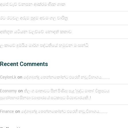
අපේ වැව් වනසන ආක්රමණික ශාක
රට රටවල අරුම පුදුම අවමංගල චාරිත්‍ර
අත්භූත යටියන වලව්වේ නොදත් කතාව
ලංකාවේ දුම්රිය මාර්ග පද්ධතියේ හමුවන මංසන්ධි
Recent Comments
on
CeylonLk
දේශබන්දු තෙන්නකෝන්ට එරෙහි නඩු විභාගය……….
on
Economy
තිලංග මාතාවට පින් පිණිස සෑදූ ‘බුද්ධ මාතා’ චිත්‍රපටය
පූජෝපහාර සිනමා ව්‍යාපාරයේ සටකපට මිථ්‍යාචාරයකි..!
on
Finance
දේශබන්දු තෙන්නකෝන්ට එරෙහි නඩු විභාගය……….