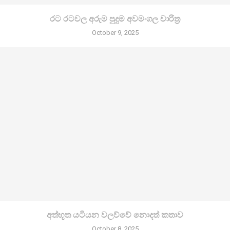
රට රටවල අරුම පුදුම අවමංගල චාරිත්‍ර
October 9, 2025
අත්භූත යටියන වලව්වේ නොදත් කතාව
October 8, 2025