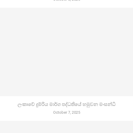
ලංකාවේ දුම්රිය මාර්ග පද්ධතියේ හමුවන මංසන්ධි
October 7, 2025