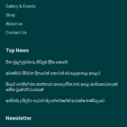
Gallery & Events
Shop
About us
Contact Us
Top News
චීන මුදල් හුවමාරු ගිවිසුම දීර්ඝ කෙරේ
අඛණ්ඩව සිව්වන දිනයටත් කොටස් වෙළෙඳපොළ ඉහළට
සියැට් වෙතින් මහ කන්නයට කාලෝචිත නව ඉහළ කාර්යසාධනයක්
සහිත ට්‍රැක්ටර් ටයරයක්
අරවින්ද ද සිල්වා හැටන් ප්ලාන්ටේෂන්ස් අධ්‍යක්ෂ මණ්ඩලයට
Newsletter