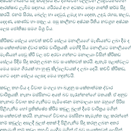
අෂ්ඨක ගායනය සිදු කරනුයේ අට දිශාවෙන් එල්ලවන උපද්‍රවයන්ගෙන්
ආරක්‌ෂාව ලැබීම සඳහාය. ශරීරයේ අංග අටකට බෙදා ශාන්ති කර්ම සිදු
කරයි. එනම් සිරස, බෙල්ල හා දෙවුර, ළමැද හා දෙඅත, උදර, රහස, කලව,
දෙදණ, කෙණ්‌ඩ හා පතුල ය. පසු කාලීනව අෂ්ඨක රීතිය නවග්‍රහ අෂ්ඨක
ලෙස ජෝතිෂ්‍ය සමග මිශ්‍ර විය.
කිරිකඩ සේලය හෙවත් කච්චි සේලය මනාලියගේ මෑණියන්ට ලබා දීම ද
සංකේතාත්මක ද්වාර කර්ම චාරිත්‍රයකි. මෙහිදී සිය මනාලියට මනාලියගේ
මෑණියන් පෙවූ කිරි වල පව් අරවා ගන්නට මනාලයා විසින් කිරිකඩ
සේලය පිදීම සිදු කරනු ලබන බව සංකේතවත් කරයි. ඇතැම් පළාත්වලට
මෙය සමග ගිරයක්‌ හා හුණු කිල්ලෝටයක්‌ ද ලබා දෙයි. කච්චි කිරිකඩ,
ගෙට දෙන සේලය ලෙසද මෙය හඳුන්වයි.
කඩලු තහංචිය ද විවාහ මංගල්‍ය හා බැඳුනු සංකේතාත්මක ද්වාර
චාරිත්‍රයකි. නෑනා මස්‌සිනාට අයත් බව පැරැන්නන්ගේ මතයකි. ඒ අනුව
නෑනාව විවාහ කර ගැනීමට පැමිණෙන මනමාලයා සහ ඔහුගේ පිරිස
පිළිගැනීම හෝ ප්‍රතික්‌ෂේප කිරීම කඩුලු බුලත් දීමේ චාරිත්‍රය මගින්
සංකේතවත් කරයි. නෑනාගේ විවාහය මස්‌සිනා කැමැත්ත පළ කරන්නේ
නම් කඩුල්ල අසලදී බුලත් අතක්‌ දී පිළිගැනීම සිදු කරනු ලබන අතර
අකැමැති නම් කඩුලු තහංචි යෙදීම මගින් ඒ බව සංකේතවත් ලෙසින්