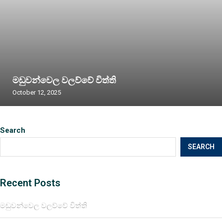
මඩුවන්වෙල වලව්වේ විත්ති
October 12, 2025
Search
SEARCH
Recent Posts
මඩුවන්වෙල වලව්වේ විත්ති