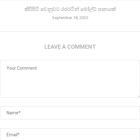
කිරි­පිටි වෙනු­වට රජ­ර­ටින් මෝල්ට් පානයක්
September 18, 2025
LEAVE A COMMENT