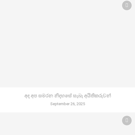
අද අප සමරන නිදහසේ සැබෑ අයිතිකරුවන්
September 26, 2025