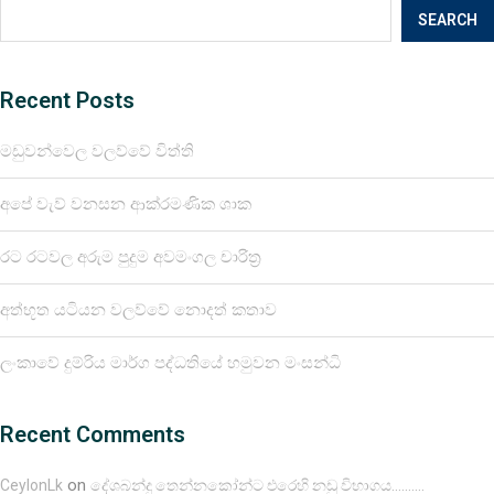
SEARCH
Recent Posts
මඩුවන්වෙල වලව්වේ විත්ති
අපේ වැව් වනසන ආක්රමණික ශාක
රට රටවල අරුම පුදුම අවමංගල චාරිත්‍ර
අත්භූත යටියන වලව්වේ නොදත් කතාව
ලංකාවේ දුම්රිය මාර්ග පද්ධතියේ හමුවන මංසන්ධි
Recent Comments
on
CeylonLk
දේශබන්දු තෙන්නකෝන්ට එරෙහි නඩු විභාගය……….