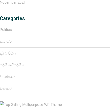
November 2021
Categories
Politics
කනපිට
ක්‍රීඩා පිටිය
දේශීය/විදේශීය
විශේෂාංග
ව්‍යාපාර