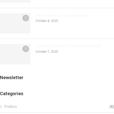
අත්භූත යටියන වලව්වේ නොදත් කතාව
October 8, 2025
ලංකාවේ දුම්රිය මාර්ග පද්ධතියේ හමුවන මංසන්ධි
October 7, 2025
Newsletter
Categories
Politics
(8)