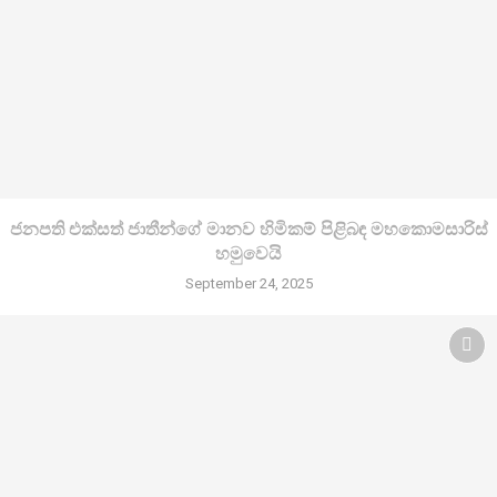
ජනපති එක්සත් ජාතීන්ගේ මානව හිමිකම් පිළිබඳ මහකොමසාරිස්
හමුවෙයි
September 24, 2025