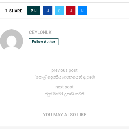
0
SHARE
CEYLONLK
Follow Author
previous post
‘පොල්’ දෙසතිය යාපනයෙන් ඇරඹේ
next post
ජපුර බාහිර උපාධි නවතී
YOU MAY ALSO LIKE