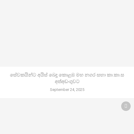
සේවකයින්ට අයිස් බෙදූ කොළඹ මහ නගර සභා කා.කා.ස
අත්අඩංගුවට
September 24, 2025