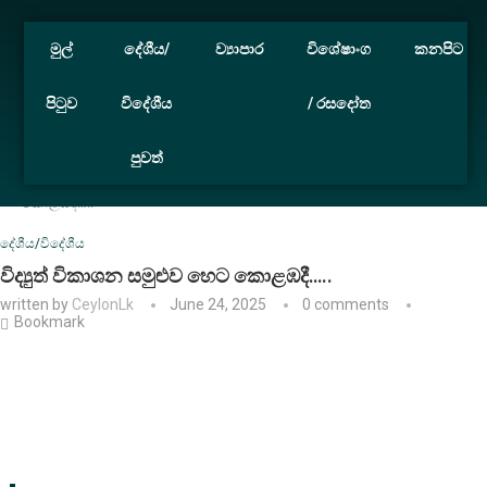
මුල්
දේශීය/
ව්‍යාපාර
විශේෂාංග
කනපිට
පිටුව
විදේශීය
/ රසදෝත
පුවත්
Home
දේශීය/විදේශීය
විද්‍යුත් විකාශන සමුළුව හෙට
කොළඹදී…..
දේශීය/විදේශීය
විද්‍යුත් විකාශන සමුළුව හෙට කොළඹදී…..
written by
CeylonLk
June 24, 2025
0 comments
Bookmark