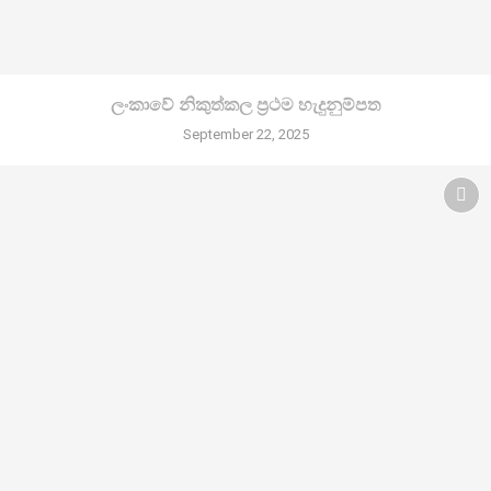
ලංකාවේ නිකුත්කල ප්‍රථම හැදුනුම්පත
September 22, 2025