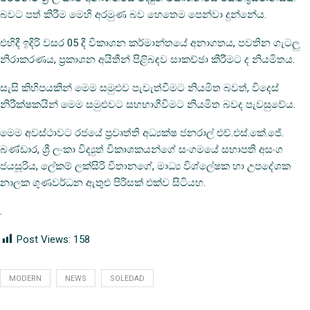
බවට පත් කිරීම මෙහි අරමුණ බව හෙතෙම පෙන්වා දුන්නේය.
එහිදී ඉදිරි වසර 05 දී විකාශන කර්මාන්තයේ අනාගතය, පවතින ගැටලු
නිරාකරණය, ප්‍රකාශන අයිතීන් පිළිබඳව සාකච්ඡා කිරීමට ද නියමිතය.
සැසි කිහිපයකින් මෙම සමුළුව පැවැත්වීමට නියමිත බවත්, විදෙස්
නිරීක්ෂකයින් මෙම සමුළුවට සහභාගීවිමට නියමිත බවද පැවසුවේය.
මෙම අවස්ථාවට රජයේ ප්‍රවෘත්ති අධ්‍යක්ෂ ජනරාල් එච්.එස්.කේ.ජේ.
බණ්ඩාර, ශ්‍රී ලංකා විද්‍යුත් විකාශකයන්ගේ සංගමයේ සභාපති අසංග
ජයසූරිය, ලේකම් ලක්සිරි විතානගේ, මාධ්‍ය විශ්ලේෂක හා උපදේශක
නාලක ගුණවර්ධන ඇතුළු පිරිසක් එක්ව සිටියහ.
.
Post Views:
158
MODERN
NEWS
SOLEDAD