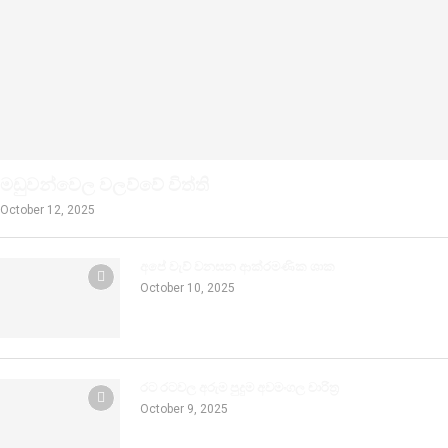
මඩුවන්වෙල වලව්වේ විත්ති
October 12, 2025
අපේ වැව් වනසන ආක්රමණික ශාක
October 10, 2025
රට රටවල අරුම පුදුම අවමංගල චාරිත්‍ර
October 9, 2025