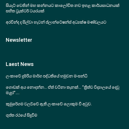
සියැට් වෙතින් මහ කන්නයට කාලෝචිත නව ඉහළ කාර්යසාධනයක්
සහිත ට්‍රැක්ටර් ටයරයක්
අරවින්ද ද සිල්වා හැටන් ප්ලාන්ටේෂන්ස් අධ්‍යක්ෂ මණ්ඩලයට
Newsletter
Laest News
ලංකාවේ දුම්රිය මාර්ග පද්ධතියේ හමුවන මංසන්ධි
ගොඩක් අය නොදන්න… ඒත් වටිනා තැනක්… “ත්‍රිත්ව විද්‍යාලයේ දෙවු
මැදුර”….
කුඹුරේගම වලව්වේ ඇති ලංකාවේ ලොකුම වී අටුව.
ගුප්ත රථයේ සිදුවීම