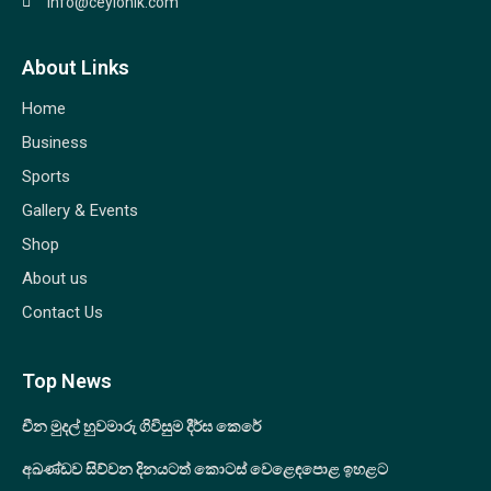
info@ceylonlk.com
About Links
Home
Business
Sports
Gallery & Events
Shop
About us
Contact Us
Top News
චීන මුදල් හුවමාරු ගිවිසුම දීර්ඝ කෙරේ
අඛණ්ඩව සිව්වන දිනයටත් කොටස් වෙළෙඳපොළ ඉහළට