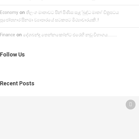
on
Economy
තිලංග මාතාවට පින් පිණිස සෑදූ ‘බුද්ධ මාතා’ චිත්‍රපටය
පූජෝපහාර සිනමා ව්‍යාපාරයේ සටකපට මිථ්‍යාචාරයකි..!
on
Finance
දේශබන්දු තෙන්නකෝන්ට එරෙහි නඩු විභාගය……….
Follow Us
Recent Posts