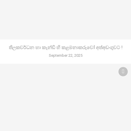
තිලකවර්ධන හා කැන්ඩි හි කළමනාකරුවෝ අත්අඩංගුවට !
September 22, 2025