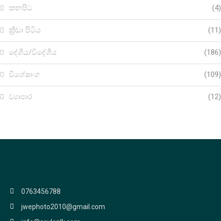
කනපිට
(4)
ක්‍රීඩා පිටිය
(11)
දේශීය/විදේශීය
(186)
විශේෂාංග
(109)
ව්‍යාපාර
(12)
0763456788
jwephoto2010@gmail.com