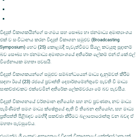
විද්‍යුත් විකාශකයින්ගේ සංගමය සහ සෞඛ්‍ය හා ජනමාධ්‍ය අමාත්‍යාංශය
එක් ව සංවිධානය කරන විද්‍යුත් විකාශන සමුළුව (Broadcasting
Symposium) හෙට (25) කොළඹදී පැවැත්වීමට සියලු කටයුතු සූදානම්
බව සෞඛ්‍ය හා ජනමාධ්‍ය අමාත්‍යාංශයේ අතිරේක ලේකම් එන්.ඒ.කේ.එල්
විජේනායක මහතා පවසයි.
විද්‍යුත් විකාශකයන්ගේ සමුළුව සම්බන්ධයෙන් මාධ්‍ය දැනුම්වත් කිරීම
සඳහා ඊයේ (23) රජයේ ප්‍රවෘත්ති දෙපාර්තමේන්තුවේ පැවති වි මාධ්‍ය
සාකච්ඡාවකට එක්වෙමින් අතිරේක ලේකම්වරයා මේ බව පැවසීය.
විද්‍යුත් විකාශනයේ වර්තමාන අභියෝග සහ නව ප්‍රවණතා, නව මාධ්‍ය
පැමිණිමත් සමග මාධ්‍ය ක්ෂේත්‍රයේ ඇති වී තිබෙන අභියෝග, සහ මාධ්‍ය
ප්‍රතිපත්ති පිළිබඳව මෙහිදී සකච්ඡා කිරීමට බලාපොරොත්තු වන බවද ඒ
මහතා පැවසුවේය.
එමෙන්ම ශ්‍රී ලංකාව අනාගතයේ විද්‍යුත් විකාශනයේ කේන්ද්‍රස්ථානයක්