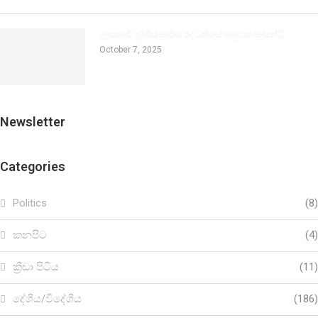
ලංකාවේ දුම්රිය මාර්ග පද්ධතියේ හමුවන මංසන්ධි
October 7, 2025
Newsletter
Categories
Politics
(8)
කනපිට
(4)
ක්‍රීඩා පිටිය
(11)
දේශීය/විදේශීය
(186)