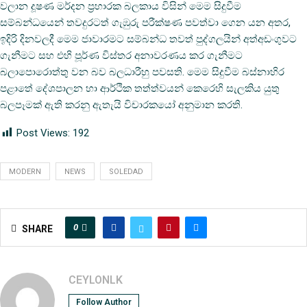
වලාන දූෂණ මර්දන ප්‍රහාරක බලකාය විසින් මෙම සිදුවීම
සම්බන්ධයෙන් තවදුරටත් ගැඹුරු පරීක්ෂණ පවත්වා ගෙන යන අතර,
ඉදිරි දිනවලදී මෙම ජාවාරමට සම්බන්ධ තවත් පුද්ගලයින් අත්අඩංගුවට
ගැනීමට සහ එහි පූර්ණ විස්තර අනාවරණය කර ගැනීමට
බලාපොරොත්තු වන බව බලධාරීහු පවසති. මෙම සිදුවීම බස්නාහිර
පළාතේ දේශපාලන හා ආර්ථික තත්ත්වයන් කෙරෙහි සැලකිය යුතු
බලපෑමක් ඇති කරනු ඇතැයි විචාරකයෝ අනුමාන කරති.
Post Views:
192
MODERN
NEWS
SOLEDAD
0
SHARE
CEYLONLK
Follow Author