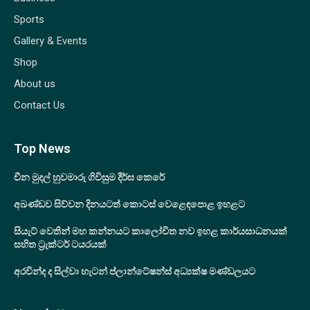
Sports
Gallery & Events
Shop
About us
Contact Us
Top News
චීන මුදල් හුවමාරු ගිවිසුම දීර්ඝ කෙරේ
අඛණ්ඩව සිව්වන දිනයටත් කොටස් වෙළෙඳපොළ ඉහළට
සියැට් වෙතින් මහ කන්නයට කාලෝචිත නව ඉහළ කාර්යසාධනයක්
සහිත ට්‍රැක්ටර් ටයරයක්
අරවින්ද ද සිල්වා හැටන් ප්ලාන්ටේෂන්ස් අධ්‍යක්ෂ මණ්ඩලයට