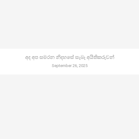
අද අප සමරන නිදහසේ සැබෑ අයිතිකරුවන්
September 26, 2025