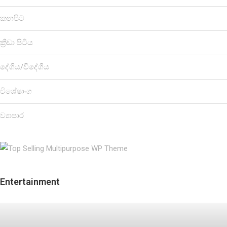
කනපිට
ක්‍රීඩා පිටිය
දේශීය/විදේශීය
විශේෂාංග
ව්‍යාපාර
Entertainment