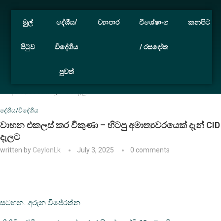
මුල්
දේශීය/
ව්‍යාපාර
විශේෂාංග
කනපිට
පිටුව
විදේශීය
/ රසදෝත
පුවත්
Home
දේශීය/විදේශීය
වාහන එකලස් කර විකුණා – හිටපු
අමාත්‍යවරයෙක් දැන් CID දැලට
දේශීය/විදේශීය
වාහන එකලස් කර විකුණා – හිටපු අමාත්‍යවරයෙක් දැන් CID
දැලට
written by
CeylonLk
July 3, 2025
0 comments
සටහන…අරුන විජේරත්න