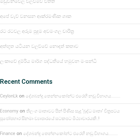
මඩුවන්වෙල වලව්වේ විත්ති
අපේ වැව් වනසන ආක්රමණික ශාක
රට රටවල අරුම පුදුම අවමංගල චාරිත්‍ර
අත්භූත යටියන වලව්වේ නොදත් කතාව
ලංකාවේ දුම්රිය මාර්ග පද්ධතියේ හමුවන මංසන්ධි
Recent Comments
on
CeylonLk
දේශබන්දු තෙන්නකෝන්ට එරෙහි නඩු විභාගය……….
on
Economy
තිලංග මාතාවට පින් පිණිස සෑදූ ‘බුද්ධ මාතා’ චිත්‍රපටය
පූජෝපහාර සිනමා ව්‍යාපාරයේ සටකපට මිථ්‍යාචාරයකි..!
on
Finance
දේශබන්දු තෙන්නකෝන්ට එරෙහි නඩු විභාගය……….