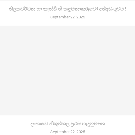
තිලකවර්ධන හා කැන්ඩි හි කළමනාකරුවෝ අත්අඩංගුවට !
September 22, 2025
ලංකාවේ නිකුත්කල ප්‍රථම හැදුනුම්පත
September 22, 2025