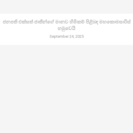
ජනපති එක්සත් ජාතීන්ගේ මානව හිමිකම් පිළිබඳ මහකොමසාරිස්
හමුවෙයි
September 24, 2025