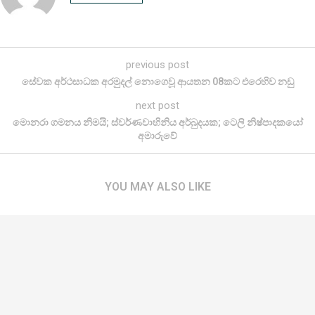
previous post
සේවක අර්ථසාධක අරමුදල් නොගෙවූ ආයතන 08කට එරෙහිව නඩු
next post
මොනරා ගමනය නිමයි; ස්වර්ණවාහිනිය අර්බුදයක; ටෙලි නිෂ්පාදකයෝ
අමාරුවේ
YOU MAY ALSO LIKE