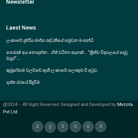
Newsletter
Laest News
ලංකාවේ දුම්රිය මාර්ග පද්ධතියේ හමුවන මංසන්ධි
ගොඩක් අය නොදන්න… ඒත් වටිනා තැනක්… “ත්‍රිත්ව විද්‍යාලයේ දෙවු
මැදුර”….
කුඹුරේගම වලව්වේ ඇති ලංකාවේ ලොකුම වී අටුව.
ගුප්ත රථයේ සිදුවීම
@2024 – All Right Reserved. Designed and Developed by
Mezota
Pvt Ltd