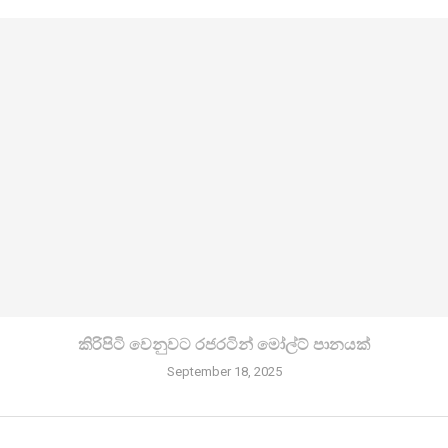
කිරි­පිටි වෙනු­වට රජ­ර­ටින් මෝල්ට් පානයක්
September 18, 2025