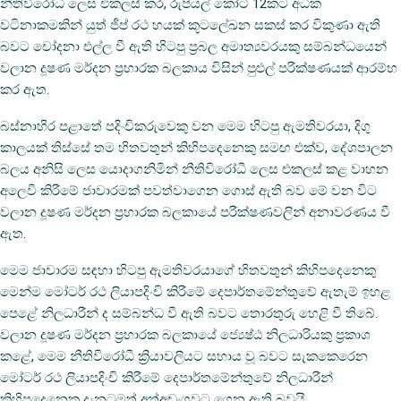
නීතිවිරෝධී ලෙස එකලස් කර, රුපියල් කෝටි 12කට අධික
වටිනාකමකින් යුත් ජීප් රථ හයක් කූටලේඛන සකස් කර විකුණා ඇති
බවට චෝදනා එල්ල වී ඇති හිටපු ප්‍රබල අමාත්‍යවරයකු සම්බන්ධයෙන්
වලාන දූෂණ මර්දන ප්‍රහාරක බලකාය විසින් පුළුල් පරීක්ෂණයක් ආරම්භ
කර ඇත.
බස්නාහිර පළාතේ පදිංචිකරුවෙකු වන මෙම හිටපු ඇමතිවරයා, දිගු
කාලයක් තිස්සේ තම හිතවතුන් කිහිපදෙනෙකු සමඟ එක්ව, දේශපාලන
බලය අනිසි ලෙස යොදාගනිමින් නීතිවිරෝධී ලෙස එකලස් කළ වාහන
අලෙවි කිරීමේ ජාවාරමක් පවත්වාගෙන ගොස් ඇති බව මේ වන විට
වලාන දූෂණ මර්දන ප්‍රහාරක බලකායේ පරීක්ෂණවලින් අනාවරණය වී
ඇත.
මෙම ජාවාරම සඳහා හිටපු ඇමතිවරයාගේ හිතවතුන් කිහිපදෙනෙකු
මෙන්ම මෝටර් රථ ලියාපදිංචි කිරීමේ දෙපාර්තමේන්තුවේ ඇතැම් ඉහළ
පෙළේ නිලධාරීන් ද සම්බන්ධ වී ඇති බවට තොරතුරු හෙළි වී තිබේ.
වලාන දූෂණ මර්දන ප්‍රහාරක බලකායේ ජ්‍යෙෂ්ඨ නිලධාරියකු ප්‍රකාශ
කළේ, මෙම නීතිවිරෝධී ක්‍රියාවලියට සහාය වූ බවට සැකකෙරෙන
මෝටර් රථ ලියාපදිංචි කිරීමේ දෙපාර්තමේන්තුවේ නිලධාරීන්
කිහිපදෙනෙකු දැනටමත් අත්අඩංගුවට ගෙන ඇති බවයි.