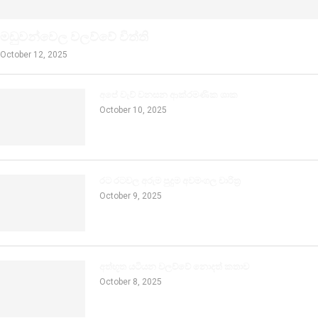
මඩුවන්වෙල වලව්වේ විත්ති
October 12, 2025
අපේ වැව් වනසන ආක්රමණික ශාක
October 10, 2025
රට රටවල අරුම පුදුම අවමංගල චාරිත්‍ර
October 9, 2025
අත්භූත යටියන වලව්වේ නොදත් කතාව
October 8, 2025