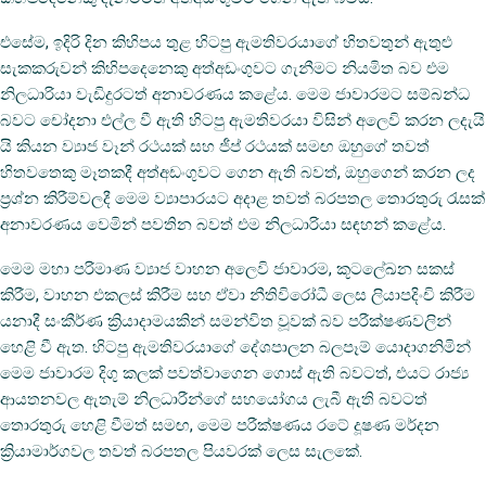
එසේම, ඉදිරි දින කිහිපය තුළ හිටපු ඇමතිවරයාගේ හිතවතුන් ඇතුළු
සැකකරුවන් කිහිපදෙනෙකු අත්අඩංගුවට ගැනීමට නියමිත බව එම
නිලධාරියා වැඩිදුරටත් අනාවරණය කළේය. මෙම ජාවාරමට සම්බන්ධ
බවට චෝදනා එල්ල වී ඇති හිටපු ඇමතිවරයා විසින් අලෙවි කරන ලදැයි
යි කියන ව්‍යාජ වෑන් රථයක් සහ ජීප් රථයක් සමඟ ඔහුගේ තවත්
හිතවතෙකු මෑතකදී අත්අඩංගුවට ගෙන ඇති බවත්, ඔහුගෙන් කරන ලද
ප්‍රශ්න කිරීම්වලදී මෙම ව්‍යාපාරයට අදාළ තවත් බරපතල තොරතුරු රැසක්
අනාවරණය වෙමින් පවතින බවත් එම නිලධාරියා සඳහන් කළේය.
මෙම මහා පරිමාණ ව්‍යාජ වාහන අලෙවි ජාවාරම, කූටලේඛන සකස්
කිරීම, වාහන එකලස් කිරීම සහ ඒවා නීතිවිරෝධී ලෙස ලියාපදිංචි කිරීම
යනාදී සංකීර්ණ ක්‍රියාදාමයකින් සමන්විත වූවක් බව පරීක්ෂණවලින්
හෙළි වී ඇත. හිටපු ඇමතිවරයාගේ දේශපාලන බලපෑම් යොදාගනිමින්
මෙම ජාවාරම දිගු කලක් පවත්වාගෙන ගොස් ඇති බවටත්, එයට රාජ්‍ය
ආයතනවල ඇතැම් නිලධාරීන්ගේ සහයෝගය ලැබී ඇති බවටත්
තොරතුරු හෙළි වීමත් සමඟ, මෙම පරීක්ෂණය රටේ දූෂණ මර්දන
ක්‍රියාමාර්ගවල තවත් බරපතල පියවරක් ලෙස සැලකේ.