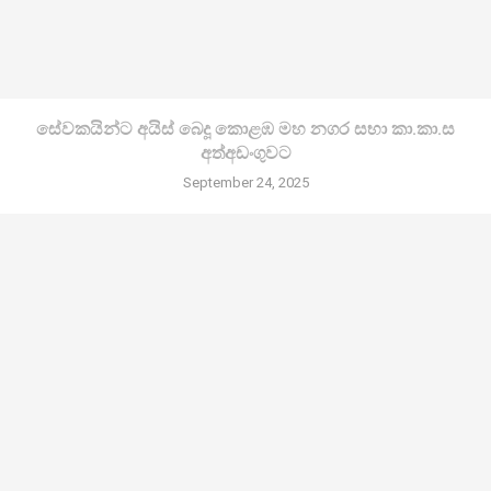
සේවකයින්ට අයිස් බෙදූ කොළඹ මහ නගර සභා කා.කා.ස
අත්අඩංගුවට
September 24, 2025