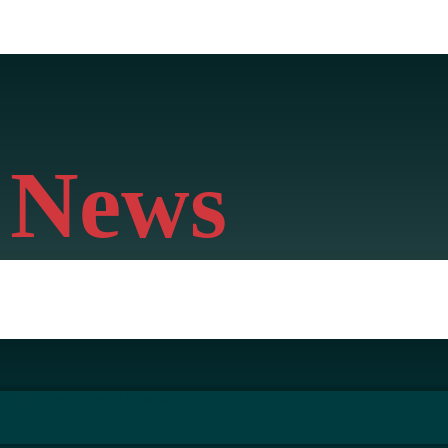
 News
ිට
ක්‍රීඩා
Shop
About Us
Contact