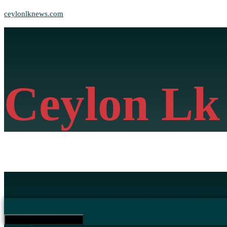
ceylonlknews.com
Ceylon Lk
මුල් පිටුව
දේශීය/විදේශීය පුවත්
ව්‍යාපාර
විශේෂාංග / රසදෝත
කනප
Hamburger Toggle Menu