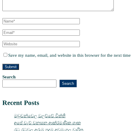
Save my name, email, and website in this browser for the next tim
Search
Search
Recent Posts
මඩුවන්වෙල වලව්වේ විත්ති
අපේ වැව් වනසන ආක්රමණික ශාක
රට රටවල අරුම පුදුම අවමංගල චාරිත්‍ර