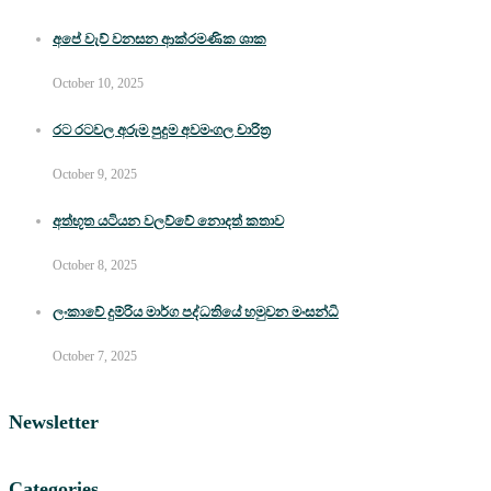
අපේ වැව් වනසන ආක්රමණික ශාක
October 10, 2025
රට රටවල අරුම පුදුම අවමංගල චාරිත්‍ර
October 9, 2025
අත්භූත යටියන වලව්වේ නොදත් කතාව
October 8, 2025
ලංකාවේ දුම්රිය මාර්ග පද්ධතියේ හමුවන මංසන්ධි
October 7, 2025
Newsletter
Categories