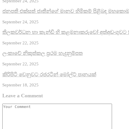
September 24, 2025
ජනපති එක්සත් ජාතීන්ගේ මානව හිමිකම් පිළිබඳ මහකොමස
September 24, 2025
තිලකවර්ධන හා කැන්ඩි හි කළමනාකරුවෝ අත්අඩංගුවට 
September 22, 2025
ලංකාවේ නිකුත්කල ප්‍රථම හැදුනුම්පත
September 22, 2025
කිරි­පිටි වෙනු­වට රජ­ර­ටින් මෝල්ට් පානයක්
September 18, 2025
Leave a Comment