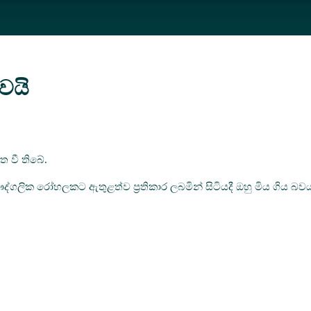
ෙයි
ත වී තිබේ.
ලික රෝහලකට ඇතුළත්ව ප්‍රතිකාර ලබමින් සිටියදී ඔහු මිය ගිය බව