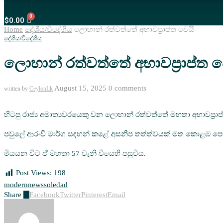
$
0.00
Home
දේශීය/විදේශීය
ලොහාන් රත්වත්තේ අභාවප්‍රාප්ත වෙයි
දේශීය/විදේශීය
ලොහාන් රත්වත්තේ අභාවප්‍රාප්ත ව
August 15, 2025
0 comments
written by
CeylonLk
හිටපු රාජ්‍ය අමාත්‍යවරයෙකු වන ලොහාන් රත්වත්තේ මහතා අභාවප්‍රාප්
පවුලේ ආරංචි මාර්ග සඳහන් කළේ අසනීප තත්ත්වයක් මත කොළඹ පෞද්ග
මියයන විට ඒ මහතා 57 වැනි වියෙහි පසුවිය.
Post Views:
198
modern
news
soledad
Share
0
Facebook
Twitter
Pinterest
Email