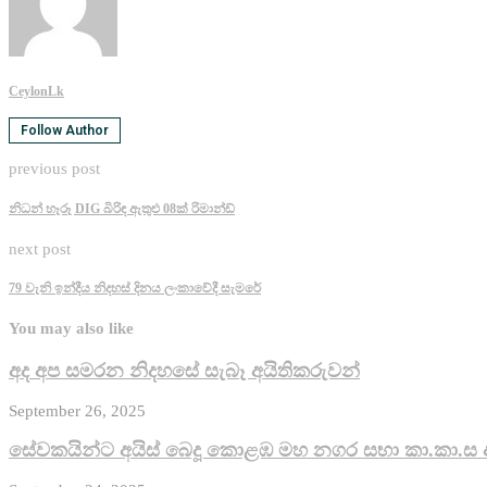
CeylonLk
Follow Author
previous post
නිධන් හෑරූ DIG බිරිඳ ඇතුළු 08ක් රිමාන්ඩ්
next post
79 වැනි ඉන්දීය නිදහස් දිනය ලංකාවේදී සැමරේ
You may also like
අද අප සමරන නිදහසේ සැබෑ අයිතිකරුවන්
September 26, 2025
සේවකයින්ට අයිස් බෙදූ කොළඹ මහ නගර සභා කා.කා.ස 