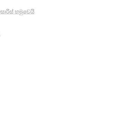
ාරිස් හමුවෙයි
!