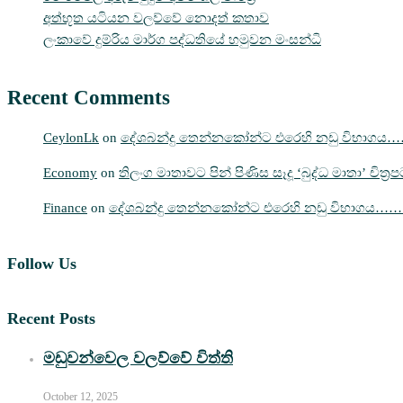
අත්භූත යටියන වලව්වේ නොදත් කතාව
ලංකාවේ දුම්රිය මාර්ග පද්ධතියේ හමුවන මංසන්ධි
Recent Comments
CeylonLk
on
දේශබන්දු තෙන්නකෝන්ට එරෙහි නඩු විභාගය
Economy
on
තිලංග මාතාවට පින් පිණිස සෑදූ ‘බුද්ධ මාතා’ චිත්
Finance
on
දේශබන්දු තෙන්නකෝන්ට එරෙහි නඩු විභාගය…
Follow Us
Recent Posts
මඩුවන්වෙල වලව්වේ විත්ති
October 12, 2025