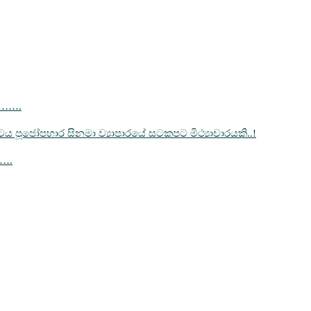
……….
‍රපටය පූජෝපහාර සිනමා ව්‍යාපාරයේ සටකපට මිථ්‍යාචාරයකි..!
…….