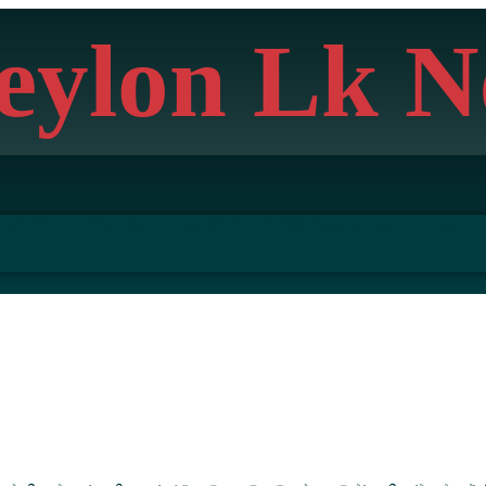
eylon Lk N
 පුවත්
ව්‍යාපාර
විශේෂාංග / රසදෝත
කනපිට
ක්‍රීඩා
Shop
About Us
Contact