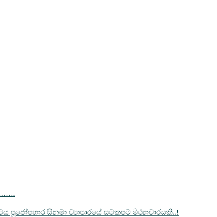
……….
‍රපටය පූජෝපහාර සිනමා ව්‍යාපාරයේ සටකපට මිථ්‍යාචාරයකි..!