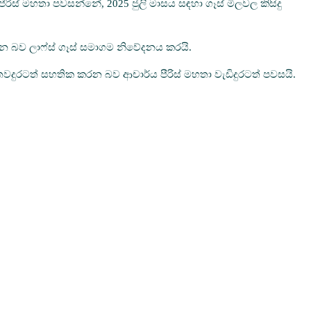
ිස් මහතා පවසන්නේ, 2025 ජුලි මාසය සඳහා ගෑස් මිලවල කිසිදු
පවතින බව ලාෆ්ස් ගෑස් සමාගම නිවේදනය කරයි.
වදුරටත් සහතික කරන බව ආචාර්ය පීරිස් මහතා වැඩිදුරටත් පවසයි.