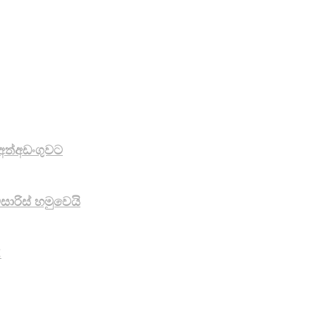
අත්අඩංගුවට
ාරිස් හමුවෙයි
!