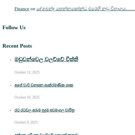
Finance
on
දේශබන්දු තෙන්නකෝන්ට එරෙහි නඩු විභාගය…
Follow Us
Recent Posts
මඩුවන්වෙල වලව්වේ විත්ති
October 12, 2025
අපේ වැව් වනසන ආක්රමණික ශාක
October 10, 2025
රට රටවල අරුම පුදුම අවමංගල චාරිත්‍ර
October 9, 2025