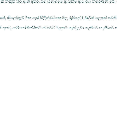
 නිකුත් කර ඇති අතර, එම සමාගමේ අධ්‍යක්ෂ ආචාර්ය නිරෝෂන් ජේ. පීර
ලෙසත්, කිලෝග්‍රෑම් 5ක ගෑස් සිලින්ඩරයක මිල රුපියල් 1,645ක් ලෙසත් 
 අතර, පාරිභෝගිකයින්ට ස්ථාවර මිලකට ගෑස් ලබා ගැනීමේ හැකියාව ත