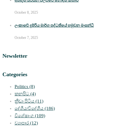
අත්භූත යටියන වලව්වේ නොදත් කතාව
October 8, 2025
ලංකාවේ දුම්රිය මාර්ග පද්ධතියේ හමුවන මංසන්ධි
October 7, 2025
Newsletter
Categories
Politics
(8)
කනපිට
(4)
ක්‍රීඩා පිටිය
(11)
දේශීය/විදේශීය
(186)
විශේෂාංග
(109)
ව්‍යාපාර
(12)