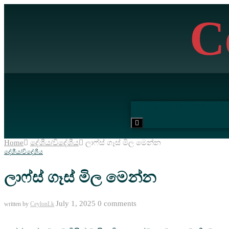
C
මුල් පිටුව
දේශීය/විදේශීය
Hamburger
Toggle
Menu
Home
දේශීය/විදේශීය
ලාෆ්ස් ගෑස් මිල මෙන්න
දේශීය/විදේශීය
ලාෆ්ස් ගෑස් මිල මෙන්න
July 1, 2025
0 comments
written by
CeylonLk