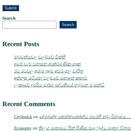
Search
Search
Recent Posts
මඩුවන්වෙල වලව්වේ විත්ති
අපේ වැව් වනසන ආක්රමණික ශාක
රට රටවල අරුම පුදුම අවමංගල චාරිත්‍ර
අත්භූත යටියන වලව්වේ නොදත් කතාව
ලංකාවේ දුම්රිය මාර්ග පද්ධතියේ හමුවන මංසන්ධි
Recent Comments
CeylonLk
on
දේශබන්දු තෙන්නකෝන්ට එරෙහි නඩු විභාගය
Economy
on
තිලංග මාතාවට පින් පිණිස සෑදූ ‘බුද්ධ මාතා’ චිත්