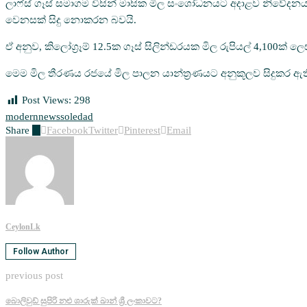
ලාෆ්ස් ගෑස් සමාගම විසින් මාසික මිල සංශෝධනයට අදාළව නිවේදනයක්
වෙනසක් සිදු නොකරන බවයි.
ඒ අනුව, කිලෝග්‍රෑම් 12.5ක ගෑස් සිලින්ඩරයක මිල රුපියල් 4,100ක් 
මෙම මිල තීරණය රජයේ මිල පාලන යාන්ත්‍රණයට අනුකූලව සිදුකර ඇති
Post Views:
298
modern
news
soledad
Share
0
Facebook
Twitter
Pinterest
Email
CeylonLk
Follow Author
previous post
බොලිවුඩ් සුපිරි නළු ශාරුක් ඛාන් ශ්‍රී ලංකාවට?