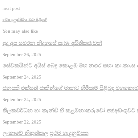
next post
හර්ෂ ඉලුක්පිටිය වරද පිළිගනී
You may also like
අද අප සමරන නිදහසේ සැබෑ අයිතිකරුවන්
September 26, 2025
සේවකයින්ට අයිස් බෙදූ කොළඹ මහ නගර සභා කා.කා.ස 
September 24, 2025
ජනපති එක්සත් ජාතීන්ගේ මානව හිමිකම් පිළිබඳ මහකොමස
September 24, 2025
තිලකවර්ධන හා කැන්ඩි හි කළමනාකරුවෝ අත්අඩංගුවට 
September 22, 2025
ලංකාවේ නිකුත්කල ප්‍රථම හැදුනුම්පත