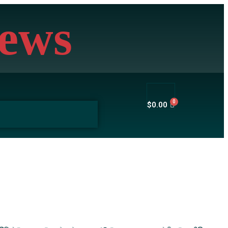
ews
$
0.00