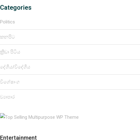
Categories
Politics
කනපිට
ක්‍රීඩා පිටිය
දේශීය/විදේශීය
විශේෂාංග
ව්‍යාපාර
Entertainment