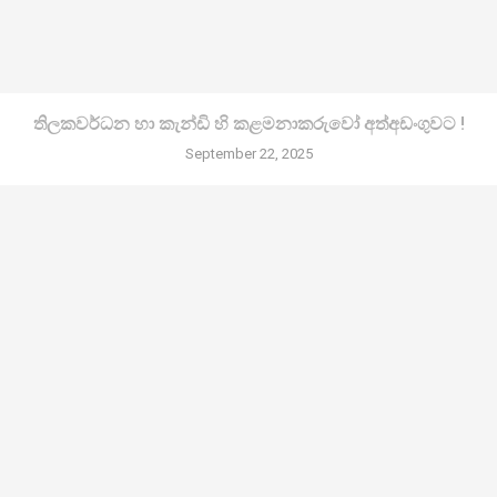
තිලකවර්ධන හා කැන්ඩි හි කළමනාකරුවෝ අත්අඩංගුවට !
September 22, 2025