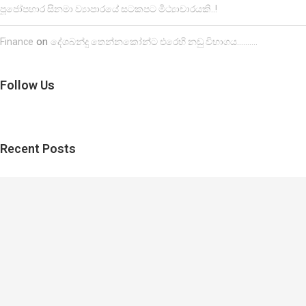
පූජෝපහාර සිනමා ව්‍යාපාරයේ සටකපට මිථ්‍යාචාරයකි..!
on
Finance
දේශබන්දු තෙන්නකෝන්ට එරෙහි නඩු විභාගය……….
Follow Us
Recent Posts