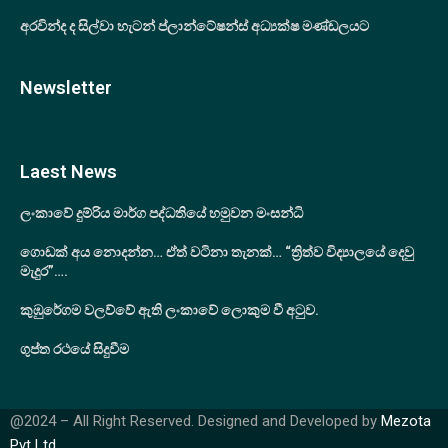
අරවින්ද ද සිල්වා හැටන් ප්ලාන්ටේෂන්ස් අධ්‍යක්ෂ මණ්ඩලයට
Newsletter
Laest News
ලංකාවේ දුම්රිය මාර්ග පද්ධතියේ හමුවන මංසන්ධි
ගොඩක් අය නොදන්න… ඒත් වටිනා තැනක්… “ත්‍රිත්ව විද්‍යාලයේ දෙවු
මැදුර”….
කුඹුරේගම වලව්වේ ඇති ලංකාවේ ලොකුම වී අටුව.
ගුප්ත රථයේ සිදුවීම
@2024 – All Right Reserved. Designed and Developed by
Mezota
Pvt Ltd