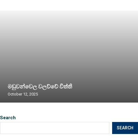
මඩුවන්වෙල වලව්වේ විත්ති
October 12, 2025
Search
SEARCH