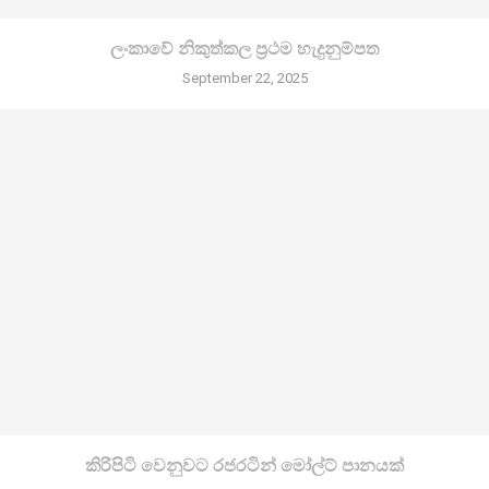
ලංකාවේ නිකුත්කල ප්‍රථම හැදුනුම්පත
September 22, 2025
කිරි­පිටි වෙනු­වට රජ­ර­ටින් මෝල්ට් පානයක්