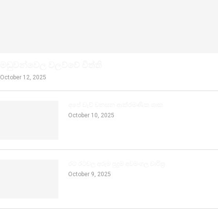
මඩුවන්වෙල වලව්වේ විත්ති
October 12, 2025
අපේ වැව් වනසන ආක්රමණික ශාක
October 10, 2025
රට රටවල අරුම පුදුම අවමංගල චාරිත්‍ර
October 9, 2025