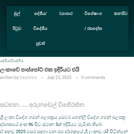
මුල්
දේශීය/
ව්‍යාපාර
විශේෂාංග
කනපිට
පිටුව
විදේශීය
/ රසදෝත
පුවත්
Home
දේශීය/විදේශීය
ලංකාවේ පාස්පෝට් එක ඉදිරියට එයි
දේශීය/විදේශීය
ලංකාවේ පාස්පෝට් එක ඉදිරියට එයි
written by
CeylonLk
July 23, 2025
0 comments
සටහන…….අරුනඩෙල් විජේරත්න
ශ්‍රී ලංකා විදේශ ගමන් බලපත්‍රය මෙවර හෙන්ලි විදේශ ගමන් බලපත්‍ර
දර්ශකයේ අංක 96 සිට ස්ථාන 5ක් ඉදිරියට පැමිණ තිබේ.
ඒ අනුව 2025 වසර සඳහා වන එම දර්ශකයේ ශ්‍රී ලංකාව රැඳී සිටින්නේ