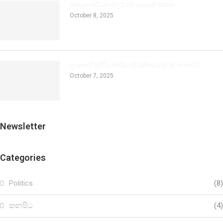
අත්භූත යටියන වලව්වේ නොදත් කතාව
October 8, 2025
ලංකාවේ දුම්රිය මාර්ග පද්ධතියේ හමුවන මංසන්ධි
October 7, 2025
Newsletter
Categories
Politics
(8)
කනපිට
(4)