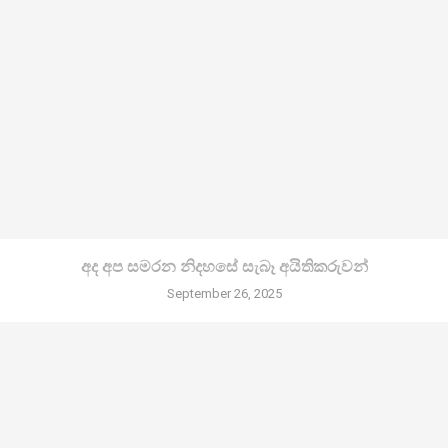
අද අප සමරන නිදහසේ සැබෑ අයිතිකරුවන්
September 26, 2025