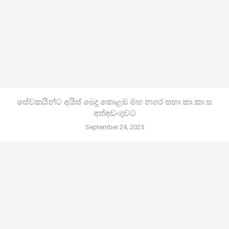
සේවකයින්ට අයිස් බෙදූ කොළඹ මහ නගර සභා කා.කා.ස
අත්අඩංගුවට
September 24, 2025