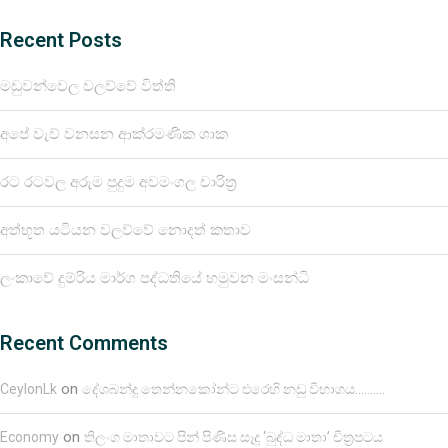
Recent Posts
මඩුවන්වෙල වලව්වේ විත්ති
අපේ වැව් වනසන ආක්රමණික ශාක
රට රටවල අරුම පුදුම අවමංගල චාරිත්‍ර
අත්භූත යටියන වලව්වේ නොදත් කතාව
ලංකාවේ දුම්රිය මාර්ග පද්ධතියේ හමුවන මංසන්ධි
Recent Comments
on
CeylonLk
දේශබන්දු තෙන්නකෝන්ට එරෙහි නඩු විභාගය……….
on
Economy
තිලංග මාතාවට පින් පිණිස සෑදූ ‘බුද්ධ මාතා’ චිත්‍රපටය