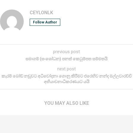
CEYLONLK
Follow Author
previous post
සමාගම් (සංශෝධන) පනත් කෙටුම්පත සම්මතයි
next post
කැරම් බෝඩ් නඩුවට අධිචෝදනා ගොනු කිරීමට එරෙහිව නන්ද මල්ලවාරච්චි
අභියාචනාධිකරණයට යයි
YOU MAY ALSO LIKE