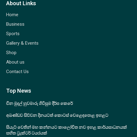
About Links
Home
Business
Sports
Gallery & Events
Shop
About us
Contact Us
Top News
චීන මුදල් හුවමාරු ගිවිසුම දීර්ඝ කෙරේ
අඛණ්ඩව සිව්වන දිනයටත් කොටස් වෙළෙඳපොළ ඉහළට
සියැට් වෙතින් මහ කන්නයට කාලෝචිත නව ඉහළ කාර්යසාධනයක්
සහිත ට්‍රැක්ටර් ටයරයක්