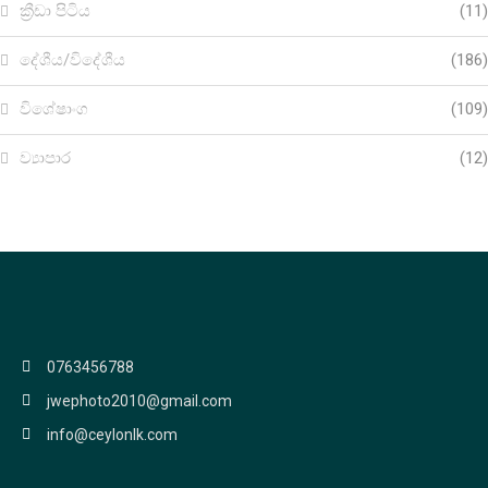
ක්‍රීඩා පිටිය
(11)
දේශීය/විදේශීය
(186)
විශේෂාංග
(109)
ව්‍යාපාර
(12)
0763456788
jwephoto2010@gmail.com
info@ceylonlk.com