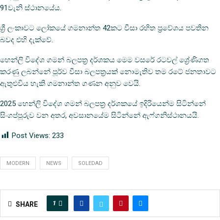
91වැනි ස්ථානයේය.
ශ්‍රී ලංකාවට ලෝකයේ ගමනාන්ත 42කට වීසා රහිත ප්‍රවේශය පවතින
බවද එහි දැක්වේ.
හෙන්ලි විදේශ ගමන් බලපත්‍ර දර්ශකය මෙම වසරේ රටවල් ශ්‍රේණිගත
කරණු ලබන්නේ පූර්ව වීසා බලපත්‍රයක් නොමැතිව තම රටේ ජනතාවට
ඇතුළුවිය හැකි ගමනාන්ත ගණන අනුව වෙයි.
2025 හෙන්ලි විදේශ ගමන් බලපත්‍ර දර්ශකයේ ඉදිරියෙන්ම සිටින්නේ
සිංගප්පූරුව වන අතර, අවසානයේම සිටින්නේ ඇෆ්ගනිස්ථානයයි.
Post Views:
233
MODERN
NEWS
SOLEDAD
1
SHARE