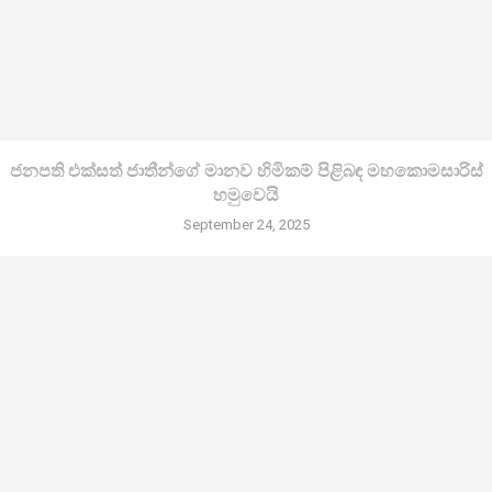
ජනපති එක්සත් ජාතීන්ගේ මානව හිමිකම් පිළිබඳ මහකොමසාරිස්
හමුවෙයි
September 24, 2025