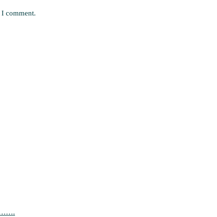
e I comment.
……….