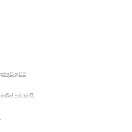
අත්අඩංගුවට
ාරිස් හමුවෙයි
!