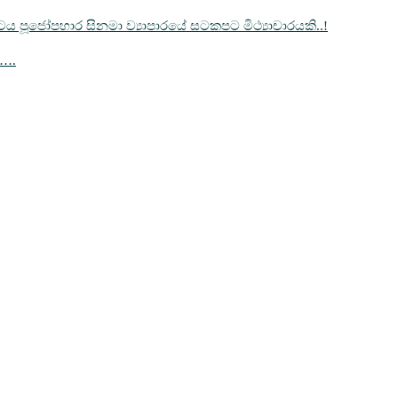
‍රපටය පූජෝපහාර සිනමා ව්‍යාපාරයේ සටකපට මිථ්‍යාචාරයකි..!
…….