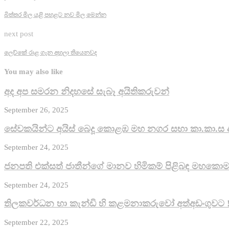
බිත්තර මිල යළි පහළට නව මිල මෙන්න
next post
ලෙව්කේ රාළ ගැන අහලා තියෙනවද
You may also like
අද අප සමරන නිදහසේ සැබෑ අයිතිකරුවන්
September 26, 2025
සේවකයින්ට අයිස් බෙදූ කොළඹ මහ නගර සභා කා.කා.ස 
September 24, 2025
ජනපති එක්සත් ජාතීන්ගේ මානව හිමිකම් පිළිබඳ මහකොමස
September 24, 2025
තිලකවර්ධන හා කැන්ඩි හි කළමනාකරුවෝ අත්අඩංගුවට 
September 22, 2025