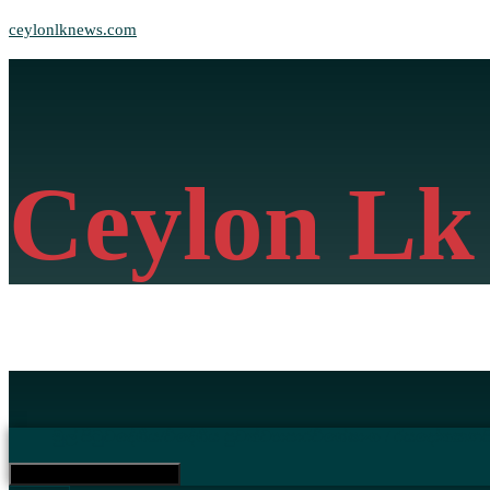
ceylonlknews.com
Ceylon Lk
මුල් පිටුව
දේශීය/විදේශීය පුවත්
ව්‍යාපාර
විශේෂාංග / රසදෝත
කනප
Hamburger Toggle Menu