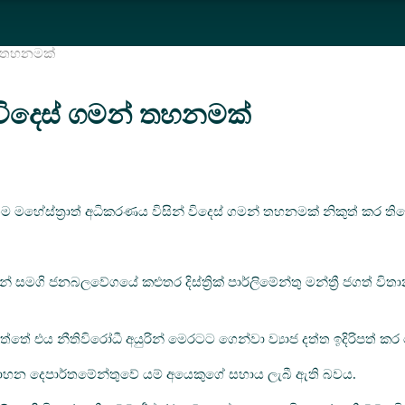
් තහනමක්
ිදෙස් ගමන් තහනමක්
මහේස්ත්‍රාත් අධිකරණය විසින් විදෙස් ගමන් තහනමක් නිකුත් කර තිබ
් සමගි ජනබලවේගයේ කළුතර දිස්ත්‍රික් පාර්ලිමේන්තු මන්ත්‍රී ජගත් ව
ත්තේ එය නීතිවිරෝධී අයුරින් මෙරටට ගෙන්වා ව්‍යාජ දත්ත ඉදිරිපත් කර
රවාහන දෙපාර්තමේන්තුවේ යම් අයෙකුගේ සහාය ලැබී ඇති බවය.