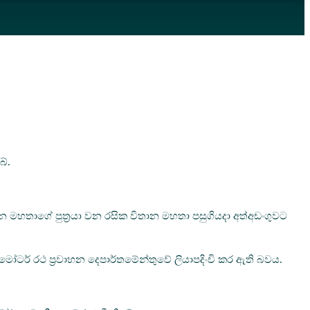
ේ.
ිතාන මහතාගේ පුත්‍රයා වන රසික විතාන මහතා පසුගියදා අත්අඩංගුවට
 මෝටර් රථ ප්‍රවාහන දෙපාර්තමේන්තුවේ ලියාපදිංචි කර ඇති බවය.