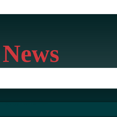
 News
ිට
ක්‍රීඩා
Shop
About Us
Contact