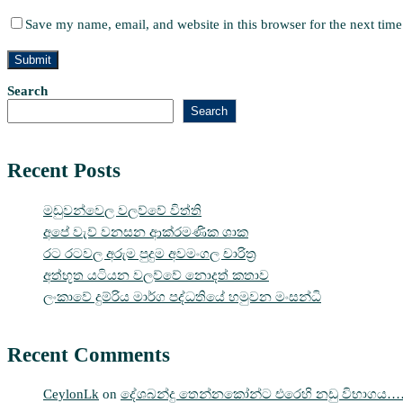
Save my name, email, and website in this browser for the next tim
Search
Search
Recent Posts
මඩුවන්වෙල වලව්වේ විත්ති
අපේ වැව් වනසන ආක්රමණික ශාක
රට රටවල අරුම පුදුම අවමංගල චාරිත්‍ර
අත්භූත යටියන වලව්වේ නොදත් කතාව
ලංකාවේ දුම්රිය මාර්ග පද්ධතියේ හමුවන මංසන්ධි
Recent Comments
CeylonLk
on
දේශබන්දු තෙන්නකෝන්ට එරෙහි නඩු විභාගය