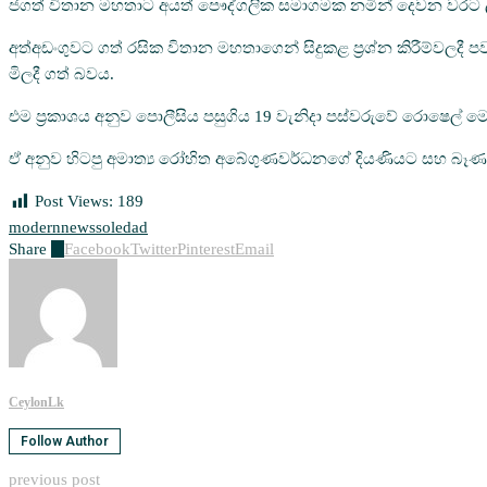
ජගත් විතාන මහතාට අයත් පෞද්ගලික සමාගමක නමින් දෙවන වරට ලියාප
අත්අඩංගුවට ගත් රසික විතාන මහතාගෙන් සිදුකළ ප්‍රශ්න කිරීම්වල
මිලදී ගත් බවය.
එම ප්‍රකාශය අනුව පොලීසිය පසුගිය 19 වැනිදා පස්වරුවේ රොෂෙල්
ඒ අනුව හිටපු අමාත්‍ය රෝහිත අබේගුණවර්ධනගේ දියණියට සහ බෑණා
Post Views:
189
modern
news
soledad
Share
1
Facebook
Twitter
Pinterest
Email
CeylonLk
Follow Author
previous post