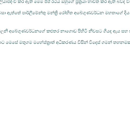
දිංචි කර ඇති මෙම ජීප් රථය ඔහුගේ ප්‍රත්‍රයා භාවිත කර ඇති බවද 
දී පවසා ඇත්තේ පාර්ලිමේන්තු මන්ත්‍රි රෝහිත අබේගුණවර්ධන මහතාග
 මෙලනි අබේගුණවර්ධනගේ කළුතර නාගොඩ පිහිටි නිවසට ගියද ඇය සහ සැ
ට මෙසේ මතුගම මහේස්ත්‍රාත් අධිකරණය විසින් විදෙස් ගමන් තහනමක