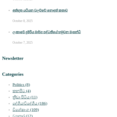
අත්භූත යටියන වලව්වේ නොදත් කතාව
October 8, 2025
ලංකාවේ දුම්රිය මාර්ග පද්ධතියේ හමුවන මංසන්ධි
October 7, 2025
Newsletter
Categories
Politics
(8)
කනපිට
(4)
ක්‍රීඩා පිටිය
(11)
දේශීය/විදේශීය
(186)
විශේෂාංග
(109)
ව්‍යාපාර
(12)