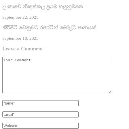
ලංකාවේ නිකුත්කල ප්‍රථම හැදුනුම්පත
September 22, 2025
කිරි­පිටි වෙනු­වට රජ­ර­ටින් මෝල්ට් පානයක්
September 18, 2025
Leave a Comment