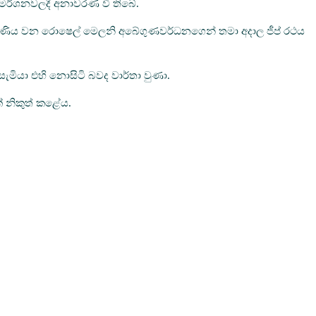
විමර්ශනවලදී අනාවරණ වී තිබේ.
ේ දියණිය වන රොෂෙල් මෙලනි අබේගුණවර්ධනගෙන් තමා අදාල ජීප් රථය
මියා එහි නොසිටි බවද වාර්තා වුණා.
් නිකුත් කළේය.