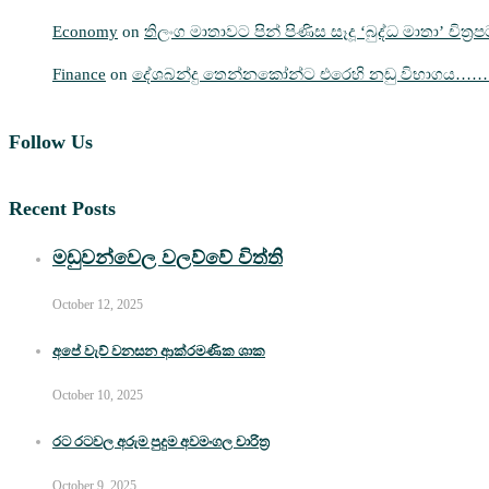
Economy
on
තිලංග මාතාවට පින් පිණිස සෑදූ ‘බුද්ධ මාතා’ චිත්
Finance
on
දේශබන්දු තෙන්නකෝන්ට එරෙහි නඩු විභාගය…
Follow Us
Recent Posts
මඩුවන්වෙල වලව්වේ විත්ති
October 12, 2025
අපේ වැව් වනසන ආක්රමණික ශාක
October 10, 2025
රට රටවල අරුම පුදුම අවමංගල චාරිත්‍ර
October 9, 2025