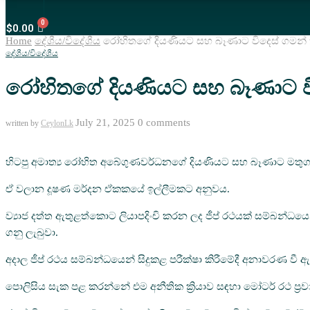
$
0.00
Home
දේශීය/විදේශීය
රෝහිතගේ දියණියට සහ බෑණාට විදෙස් ගමන
දේශීය/විදේශීය
රෝහිතගේ දියණියට සහ බෑණාට ව
July 21, 2025
0 comments
written by
CeylonLk
හිටපු අමාත්‍ය රෝහිත අබේගුණවර්ධනගේ දියණියට සහ බෑණාට මතුගම 
ඒ වලාන දූෂණ මර්දන ඒකකයේ ඉල්ලීමකට අනුවය.
ව්‍යාජ දත්ත ඇතුළත්කොට ලියාපදිංචි කරන ලද ජීප් රථයක් සම්බන්ධයෙන
ගනු ලැබුවා.
අදාල ජීප් රථය සම්බන්ධයෙන් සිදුකළ පරීක්ෂා කිරීමේදී අනාවරණ වී ඇ
පොලිසිය සැක පළ කරන්නේ එම අනීතික ක්‍රියාව සඳහා මෝටර් රථ ප්‍