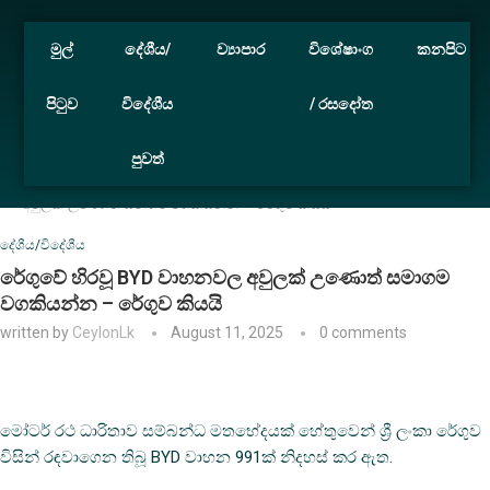
මුල්
දේශීය/
ව්‍යාපාර
විශේෂාංග
කනපිට
පිටුව
විදේශීය
/ රසදෝත
පුවත්
Home
දේශීය/විදේශීය
රේගුවේ හිරවූ BYD වාහනවල
අවුලක් උණොත් සමාගම වගකියන්න – රේගුව කියයි
දේශීය/විදේශීය
රේගුවේ හිරවූ BYD වාහනවල අවුලක් උණොත් සමාගම
වගකියන්න – රේගුව කියයි
written by
CeylonLk
August 11, 2025
0 comments
මෝටර් රථ ධාරිතාව සම්බන්ධ මතභේදයක් හේතුවෙන් ශ්‍රී ලංකා රේගුව
විසින් රඳවාගෙන තිබූ BYD වාහන 991ක් නිදහස් කර ඇත.