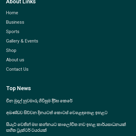
About Links
Home
Business
Sports
Gallery & Events
Shop
About us
Contact Us
Top News
චීන මුදල් හුවමාරු ගිවිසුම දීර්ඝ කෙරේ
අඛණ්ඩව සිව්වන දිනයටත් කොටස් වෙළෙඳපොළ ඉහළට
සියැට් වෙතින් මහ කන්නයට කාලෝචිත නව ඉහළ කාර්යසාධනයක්
සහිත ට්‍රැක්ටර් ටයරයක්