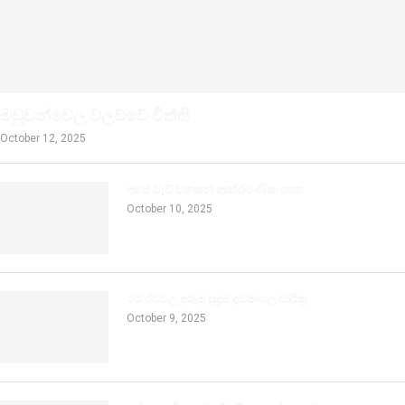
මඩුවන්වෙල වලව්වේ විත්ති
October 12, 2025
අපේ වැව් වනසන ආක්රමණික ශාක
October 10, 2025
රට රටවල අරුම පුදුම අවමංගල චාරිත්‍ර
October 9, 2025