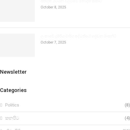
අත්භූත යටියන වලව්වේ නොදත් කතාව
October 8, 2025
ලංකාවේ දුම්රිය මාර්ග පද්ධතියේ හමුවන මංසන්ධි
October 7, 2025
Newsletter
Categories
Politics
(8)
කනපිට
(4)