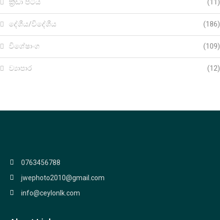
ක්‍රීඩා පිටිය
(11)
දේශීය/විදේශීය
(186)
විශේෂාංග
(109)
ව්‍යාපාර
(12)
0763456788
jwephoto2010@gmail.com
info@ceylonlk.com