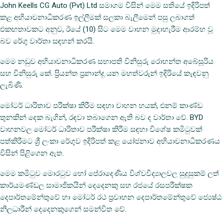
John Keells CG Auto (Pvt) Ltd සමාගම විසින් මෙම සතියේ ඉදිරිපත්
කළ අභියාචනාධිකරණ ඉල්ලීමක් සලකා බැලීමෙන් පසු ලබාගත්
එකඟතාවකට අනුව, ඊයේ (10) සිට මෙම වාහන මුදාහැරීම ආරම්භ වූ
බව රේගු වාර්තා සඳහන් කරයි.
මෙම නඩුව අභියාචනාධිකරණ සභාපති විනිසුරු රොහන්ත අබේසූරිය
සහ විනිසුරු කේ. ප්‍රියන්ත ප්‍රනාන්දු යන මහත්වරුන් ඉදිරියේ කැඳවනු
ලැබිණි.
මෝටර් ධාරිතාව පරීක්ෂා කිරීම සඳහා වාහන හයක්, එනම් කාණ්ඩ
තුනකින් දෙක බැගින්, රඳවා තබාගෙන ඇති බව ද වාර්තා වේ. BYD
වාහනවල මෝටර් ධාරිතාව පරීක්ෂා කිරීම සඳහා විශේෂ කමිටුවක්
පත්කිරීමට ශ්‍රී ලංකා රේගුව ඉදිරිපත් කළ යෝජනාව අභියාචනාධිකරණය
විසින් පිළිගෙන ඇත.
මෙම කමිටුව මොරටුව හෝ පේරාදෙණිය විශ්වවිද්‍යාලවල සුදුසුකම් ලත්
කාර්යමණ්ඩල සාමාජිකයින් දෙදෙනකු සහ රජයේ රසපරීක්ෂක
දෙපාර්තමේන්තුවේ හා මෝටර් රථ ප්‍රවාහන දෙපාර්තමේන්තුවේ ජ්‍යෙෂ්ඨ
නිලධාරීන් දෙදෙනකුගෙන් සමන්විත වේ.