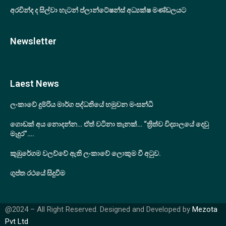
අරවින්ද ද සිල්වා හැටන් ප්ලාන්ටේෂන්ස් අධ්‍යක්ෂ මණ්ඩලයට
Newsletter
Laest News
ලංකාවේ දුම්රිය මාර්ග පද්ධතියේ හමුවන මංසන්ධි
ගොඩක් අය නොදන්න… ඒත් වටිනා තැනක්… “ත්‍රිත්ව විද්‍යාලයේ දෙවු
මැදුර”….
කුඹුරේගම වලව්වේ ඇති ලංකාවේ ලොකුම වී අටුව.
ගුප්ත රථයේ සිදුවීම
@2024 – All Right Reserved. Designed and Developed by
Mezota
Pvt Ltd