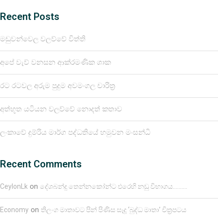
Recent Posts
මඩුවන්වෙල වලව්වේ විත්ති
අපේ වැව් වනසන ආක්රමණික ශාක
රට රටවල අරුම පුදුම අවමංගල චාරිත්‍ර
අත්භූත යටියන වලව්වේ නොදත් කතාව
ලංකාවේ දුම්රිය මාර්ග පද්ධතියේ හමුවන මංසන්ධි
Recent Comments
on
CeylonLk
දේශබන්දු තෙන්නකෝන්ට එරෙහි නඩු විභාගය……….
on
Economy
තිලංග මාතාවට පින් පිණිස සෑදූ ‘බුද්ධ මාතා’ චිත්‍රපටය