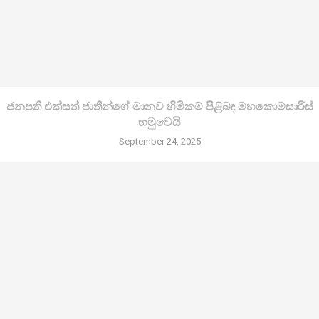
ජනපති එක්සත් ජාතීන්ගේ මානව හිමිකම් පිළිබඳ මහකොමසාරිස්
හමුවෙයි
September 24, 2025