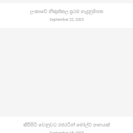
ලංකාවේ නිකුත්කල ප්‍රථම හැදුනුම්පත
September 22, 2025
කිරි­පිටි වෙනු­වට රජ­ර­ටින් මෝල්ට් පානයක්
September 18, 2025