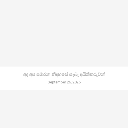
අද අප සමරන නිදහසේ සැබෑ අයිතිකරුවන්
September 26, 2025