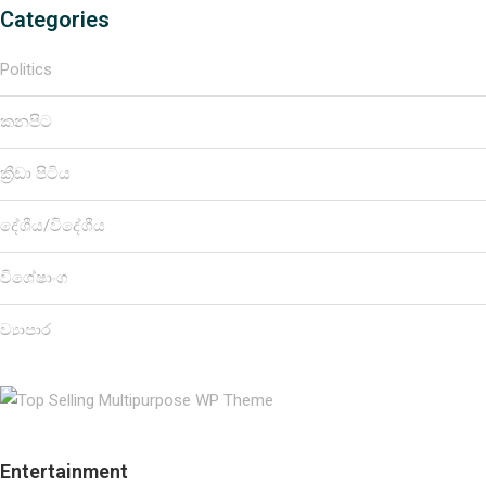
Categories
Politics
කනපිට
ක්‍රීඩා පිටිය
දේශීය/විදේශීය
විශේෂාංග
ව්‍යාපාර
Entertainment