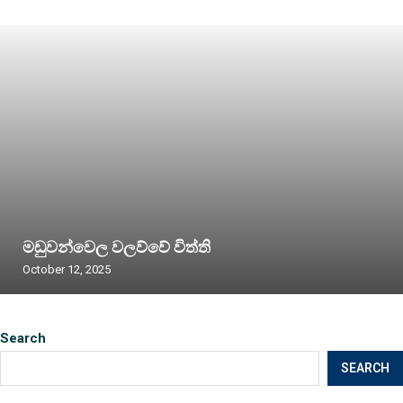
මඩුවන්වෙල වලව්වේ විත්ති
October 12, 2025
Search
SEARCH