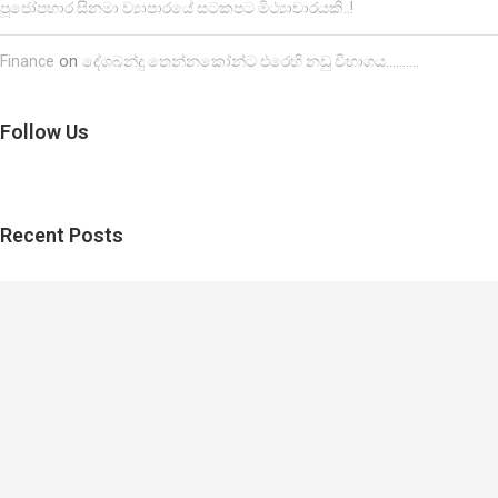
පූජෝපහාර සිනමා ව්‍යාපාරයේ සටකපට මිථ්‍යාචාරයකි..!
on
Finance
දේශබන්දු තෙන්නකෝන්ට එරෙහි නඩු විභාගය……….
Follow Us
Recent Posts