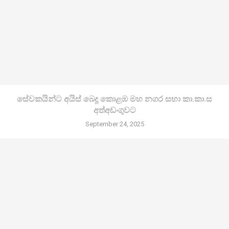
සේවකයින්ට අයිස් බෙදූ කොළඹ මහ නගර සභා කා.කා.ස
අත්අඩංගුවට
September 24, 2025