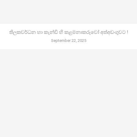
තිලකවර්ධන හා කැන්ඩි හි කළමනාකරුවෝ අත්අඩංගුවට !
September 22, 2025