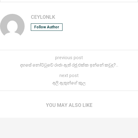
CEYLONLK
Follow Author
previous post
දහසේ නෝට්ටුවේ රාජා ඇත් රජු එක්ක ඉන්නේ කවුද?..
next post
අලි ඇතුන්ගේ කුල
YOU MAY ALSO LIKE