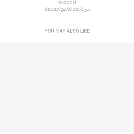
next post
ස්ටේෂන් ග්‍රෑන්ඩ් හෝටලය
YOU MAY ALSO LIKE