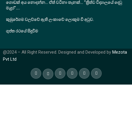
ගොඩක් අය නොදන්න… ඒත් වටිනා තැනක්… “ත්‍රිත්ව විද්‍යාලයේ දෙවු
මැදුර”….
කුඹුරේගම වලව්වේ ඇති ලංකාවේ ලොකුම වී අටුව.
ගුප්ත රථයේ සිදුවීම
@2024 – All Right Reserved. Designed and Developed by
Mezota
Pvt Ltd