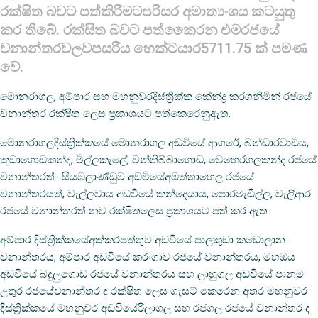
රක්ෂිත බවට පත්කිරීමටපරිසර අමාත්‍යංශය කටයුතු
කර තිබේ. රක්සිත බවට පත්කෛරන එමරජයේ
වනාන්තරවලවපසරිය හෙක්ටයාර5711.75 ක් පමණ
වේ.
මොනරාගල, අම්පාර සහ මහනුවරදිස්ත්‍රික්ක කේන්ද්‍ර කරගනිමින් රජයේ
වනාන්තර රක්ෂිත ලෙස ප්‍රකාශයට පත්කෙරෙනුඇත.
මොනරාගලදිස්ත්‍රික්කයේ මොනරාගල අඩවියේ ආගරේ, බන්ඩාරවාඩිය,
කුඩාගොඩකන්ද, මිල්ලකැලේ, වන්තිබ්බාගොඩ, වෙහෙරගලකන්ද රජයේ
වනාන්තරත්- සියඹලාණ්ඩුව අඩවියේඅඹත්තාහෙල රජයේ
වනාන්තරයත්, වැල්ලවාය අඩවියේ කන්දෙයාය, පොරමැඩිල්ල, වැලිආර
රජයේ වනාන්තරත් නව රක්ෂිතලෙස ප්‍රකාශයට පත් කර ඇත.
අම්පාර දිස්ත්‍රික්කයේඅක්කරපත්තුව අඩවියේ පාලකුඩා කඩොලාන
වනාන්තරය, අම්පාර අඩවියේ කරංගාව රජයේ වනාන්තරය, මහඔය
අඩවියේ බදුලුගොඩ රජයේ වනාන්තරය සහ ලාහුගල අඩවියේ පානම
උතුර රජයේවනාන්තර ද රක්ෂිත ලෙස ගැසට් කෙරෙන අතර මහනුවර
දිස්ත්‍රික්කයේ මහනුවර අඩවියේරිලාගල සහ රජගල රජයේ වනාන්තර ද