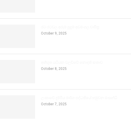
රට රටවල අරුම පුදුම අවමංගල චාරිත්‍ර
October 9, 2025
අත්භූත යටියන වලව්වේ නොදත් කතාව
October 8, 2025
ලංකාවේ දුම්රිය මාර්ග පද්ධතියේ හමුවන මංසන්ධි
October 7, 2025