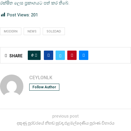
රක්ෂිත ලෙස ප්‍රකාශයට පත් කර තිබේ.
Post Views:
201
MODERN
NEWS
SOLEDAD
0
SHARE
CEYLONLK
Follow Author
previous post
දකුණු පුරවරයේ නිහඬ සුවඳ,එළමල්දෙණිය පුරාණ විහාරය