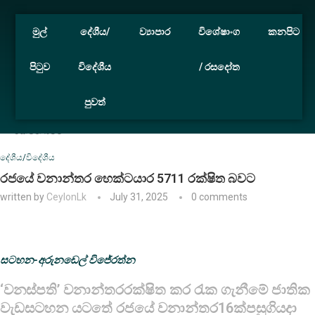
මුල්
දේශීය/
ව්‍යාපාර
විශේෂාංග
කනපිට
පිටුව
විදේශීය
/ රසදෝත
පුවත්
Home
දේශීය/විදේශීය
රජයේ වනාන්තර හෙක්ටයාර 5711
රක්ෂිත බවට
දේශීය/විදේශීය
රජයේ වනාන්තර හෙක්ටයාර 5711 රක්ෂිත බවට
written by
CeylonLk
July 31, 2025
0 comments
සටහන-අරුනඩෙල් විජේරත්න
‘වනස්පති’ වනාන්තරරක්ෂිත කර රැක ගැනීමේ ජාතික
වැඩසටහන යටතේ රජයේ වනාන්තර16ක්පසුගියදා