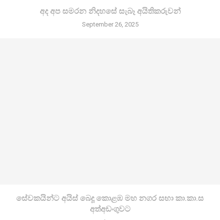
අද අප සමරන නිදහසේ සැබෑ අයිතිකරුවන්
September 26, 2025
සේවකයින්ට අයිස් බෙදූ කොළඹ මහ නගර සභා කා.කා.ස
අත්අඩංගුවට