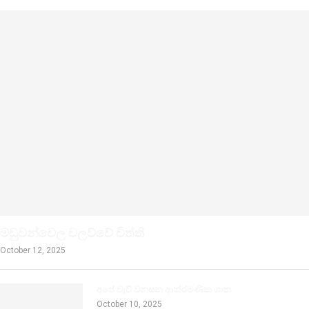
මඩුවන්වෙල වලව්වේ විත්ති
October 12, 2025
අපේ වැව් වනසන ආක්රමණික ශාක
October 10, 2025