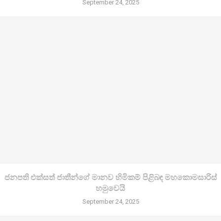
September 24, 2025
ජනපති එක්සත් ජාතීන්ගේ මානව හිමිකම් පිළිබඳ මහකොමසාරිස්
හමුවෙයි
September 24, 2025