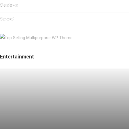
විශේෂාංග
ව්‍යාපාර
Entertainment