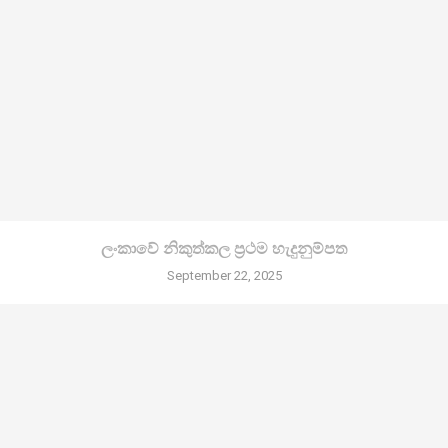
ලංකාවේ නිකුත්කල ප්‍රථම හැදුනුම්පත
September 22, 2025