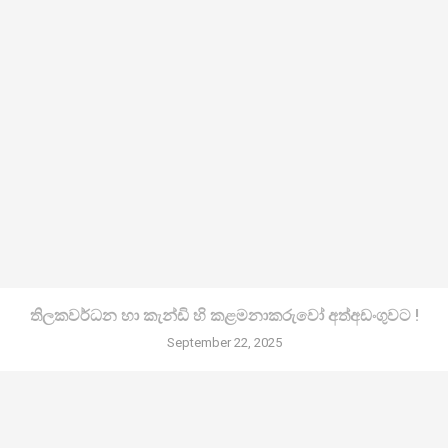
තිලකවර්ධන හා කැන්ඩි හි කළමනාකරුවෝ අත්අඩංගුවට !
September 22, 2025