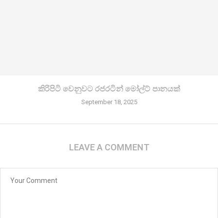
කිරි­පිටි වෙනු­වට රජ­ර­ටින් මෝල්ට් පානයක්
September 18, 2025
LEAVE A COMMENT