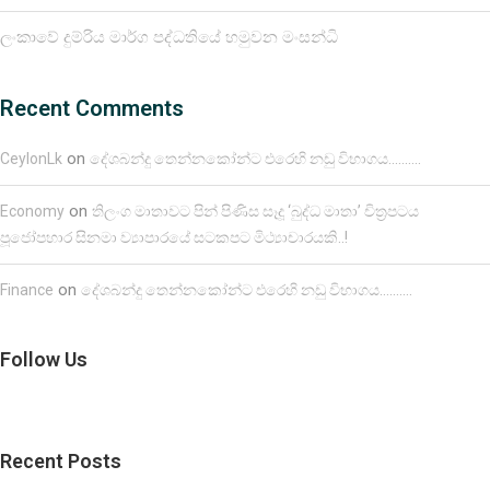
ලංකාවේ දුම්රිය මාර්ග පද්ධතියේ හමුවන මංසන්ධි
Recent Comments
on
CeylonLk
දේශබන්දු තෙන්නකෝන්ට එරෙහි නඩු විභාගය……….
on
Economy
තිලංග මාතාවට පින් පිණිස සෑදූ ‘බුද්ධ මාතා’ චිත්‍රපටය
පූජෝපහාර සිනමා ව්‍යාපාරයේ සටකපට මිථ්‍යාචාරයකි..!
on
Finance
දේශබන්දු තෙන්නකෝන්ට එරෙහි නඩු විභාගය……….
Follow Us
Recent Posts