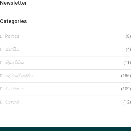
Newsletter
Categories
Politics
(8)
කනපිට
(4)
ක්‍රීඩා පිටිය
(11)
දේශීය/විදේශීය
(186)
විශේෂාංග
(109)
ව්‍යාපාර
(12)