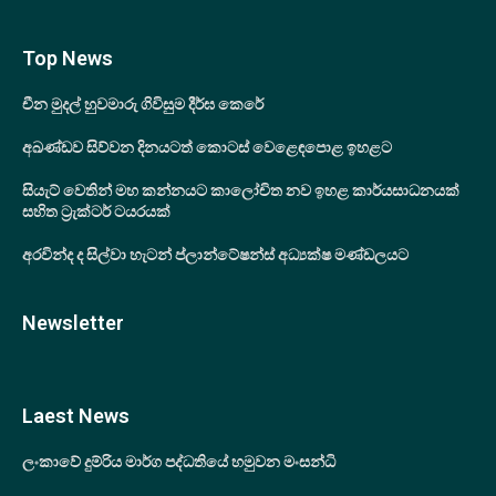
Top News
චීන මුදල් හුවමාරු ගිවිසුම දීර්ඝ කෙරේ
අඛණ්ඩව සිව්වන දිනයටත් කොටස් වෙළෙඳපොළ ඉහළට
සියැට් වෙතින් මහ කන්නයට කාලෝචිත නව ඉහළ කාර්යසාධනයක්
සහිත ට්‍රැක්ටර් ටයරයක්
අරවින්ද ද සිල්වා හැටන් ප්ලාන්ටේෂන්ස් අධ්‍යක්ෂ මණ්ඩලයට
Newsletter
Laest News
ලංකාවේ දුම්රිය මාර්ග පද්ධතියේ හමුවන මංසන්ධි