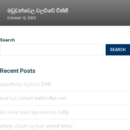
මඩුවන්වෙල වලව්වේ විත්ති
October 12, 2025
Search
SEARCH
Recent Posts
මඩුවන්වෙල වලව්වේ විත්ති
අපේ වැව් වනසන ආක්රමණික ශාක
රට රටවල අරුම පුදුම අවමංගල චාරිත්‍ර
අත්භූත යටියන වලව්වේ නොදත් කතාව