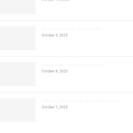
රට රටවල අරුම පුදුම අවමංගල චාරිත්‍ර
October 9, 2025
අත්භූත යටියන වලව්වේ නොදත් කතාව
October 8, 2025
ලංකාවේ දුම්රිය මාර්ග පද්ධතියේ හමුවන මංසන්ධි
October 7, 2025