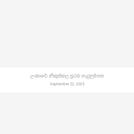
ලංකාවේ නිකුත්කල ප්‍රථම හැදුනුම්පත
September 22, 2025