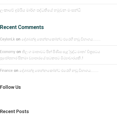
ලංකාවේ දුම්රිය මාර්ග පද්ධතියේ හමුවන මංසන්ධි
Recent Comments
on
CeylonLk
දේශබන්දු තෙන්නකෝන්ට එරෙහි නඩු විභාගය……….
on
Economy
තිලංග මාතාවට පින් පිණිස සෑදූ ‘බුද්ධ මාතා’ චිත්‍රපටය
පූජෝපහාර සිනමා ව්‍යාපාරයේ සටකපට මිථ්‍යාචාරයකි..!
on
Finance
දේශබන්දු තෙන්නකෝන්ට එරෙහි නඩු විභාගය……….
Follow Us
Recent Posts