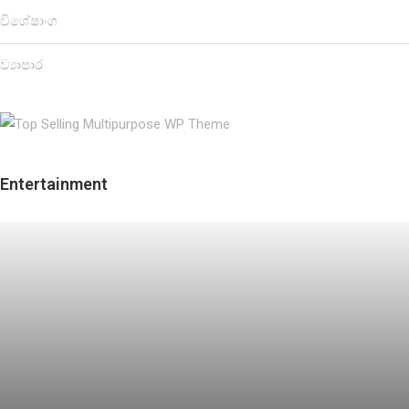
විශේෂාංග
ව්‍යාපාර
Entertainment