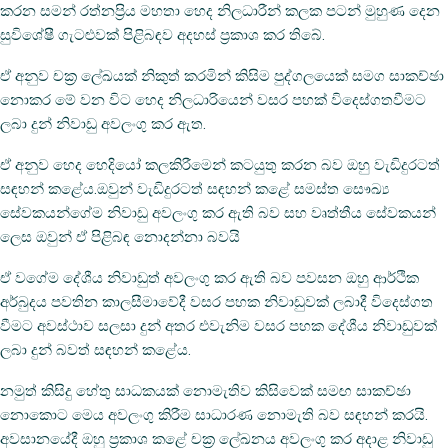
කරන සමන් රත්නප්‍රිය මහතා හෙද නිලධාරීන් කලක පටන් මුහුණ දෙන
සුවිශේෂී ගැටළුවක් පිළිබඳව අදහස් ප්‍රකාශ කර තිබේ.
ඒ අනුව චක්‍ර ලේඛයක් නිකුත් කරමින් කිසිම පුද්ගලයෙක් සමග සාකච්ඡා
නොකර මේ වන විට හෙද නිලධාරියෙන් වසර පහක් විදෙස්ගතවීමට
ලබා දුන් නිවාඩු අවලංගු කර ඇත.
ඒ අනුව හෙද හෙදියෝ කලකිරීමෙන් කටයුතු කරන බව ඔහු වැඩිදුරටත්
සඳහන් කළේය.ඔවුන් වැඩිදුරටත් සඳහන් කළේ සමස්ත සෞඛ්‍ය
සේවකයන්ගේම නිවාඩු අවලංගු කර ඇති බව සහ වෘත්තීය සේවකයන්
ලෙස ඔවුන් ඒ පිළිබඳ නොදන්නා බවයි
ඒ වගේම දේශීය නිවාඩුත් අවලංගු කර ඇති බව පවසන ඔහු ආර්ථික
අර්බුදය පවතින කාලසීමාවේදී වසර පහක නිවාඩුවක් ලබාදී විදෙස්ගත
වීමට අවස්ථාව සලසා දුන් අතර එවැනිම වසර පහක දේශීය නිවාඩුවක්
ලබා දුන් බවත් සඳහන් කළේය.
නමුත් කිසිදු හේතු සාධකයක් නොමැතිව කිසිවෙක් සමඟ සාකච්ඡා
නොකොට මෙය අවලංගු කිරීම සාධාරණ නොමැති බව සඳහන් කරයි.
අවසානයේදී ඔහු ප්‍රකාශ කළේ චක්‍ර ලේඛනය අවලංගු කර අදාළ නිවාඩු