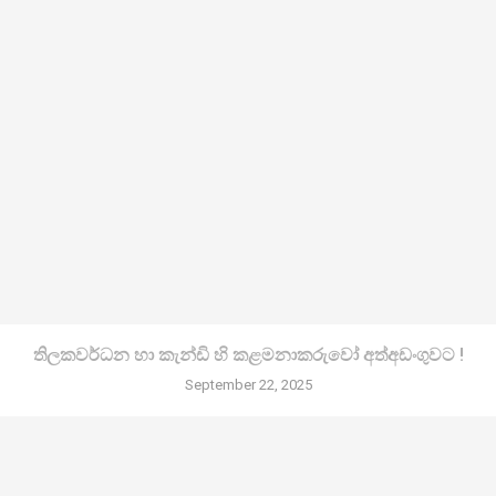
තිලකවර්ධන හා කැන්ඩි හි කළමනාකරුවෝ අත්අඩංගුවට !
September 22, 2025