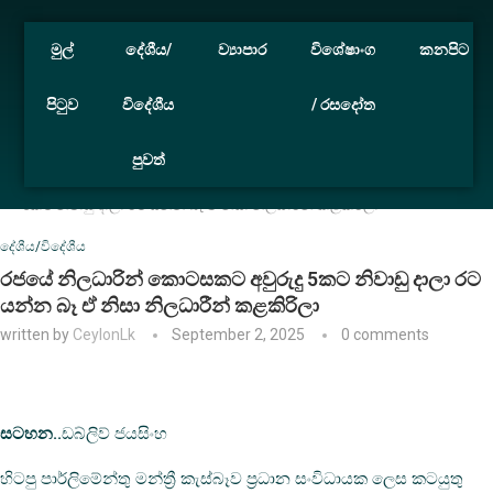
මුල්
දේශීය/
ව්‍යාපාර
විශේෂාංග
කනපිට
පිටුව
විදේශීය
/ රසදෝත
පුවත්
Home
දේශීය/විදේශීය
රජයේ නිලධාරින් කොටසකට අවුරුදු
5කට නිවාඩු දාලා රට යන්න බෑ ඒ නිසා නිලධාරීන් කළකිරිලා
දේශීය/විදේශීය
රජයේ නිලධාරින් කොටසකට අවුරුදු 5කට නිවාඩු දාලා රට
යන්න බෑ ඒ නිසා නිලධාරීන් කළකිරිලා
written by
CeylonLk
September 2, 2025
0 comments
සටහන..
ඩබ්ලිව් ජයසිංහ
හිටපු පාර්ලිමේන්තු මන්ත්‍රී කැස්බෑව ප්‍රධාන සංවිධායක ලෙස කටයුතු