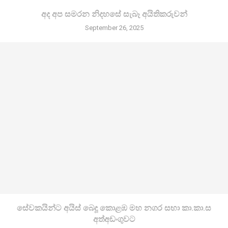
අද අප සමරන නිදහසේ සැබෑ අයිතිකරුවන්
September 26, 2025
සේවකයින්ට අයිස් බෙදූ කොළඹ මහ නගර සභා කා.කා.ස
අත්අඩංගුවට