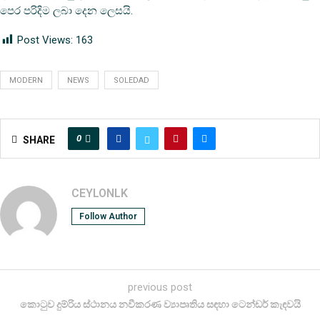
පෙර පරිදිම ලබා දෙන ලෙසයි.
Post Views:
163
MODERN
NEWS
SOLEDAD
0
SHARE
CEYLONLK
Follow Author
previous post
කොටුව දුම්රිය ස්ථානය නවීකරණ ව්‍යාපෘතිය සඳහා ටෙන්ඩර් කැඳවයි