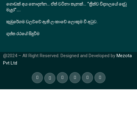
ගොඩක් අය නොදන්න… ඒත් වටිනා තැනක්… “ත්‍රිත්ව විද්‍යාලයේ දෙවු
මැදුර”….
කුඹුරේගම වලව්වේ ඇති ලංකාවේ ලොකුම වී අටුව.
ගුප්ත රථයේ සිදුවීම
@2024 – All Right Reserved. Designed and Developed by
Mezota
Pvt Ltd