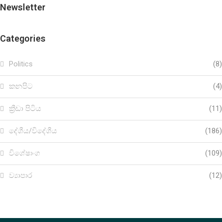
Newsletter
Categories
Politics
(8)
කනපිට
(4)
ක්‍රීඩා පිටිය
(11)
දේශීය/විදේශීය
(186)
විශේෂාංග
(109)
ව්‍යාපාර
(12)