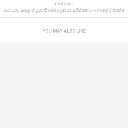
next post
ආරාධනා කළොත් යූඑන්පී සම්මේලනයට අපිත් එනවා – නාමල් රාජපක්ෂ
YOU MAY ALSO LIKE