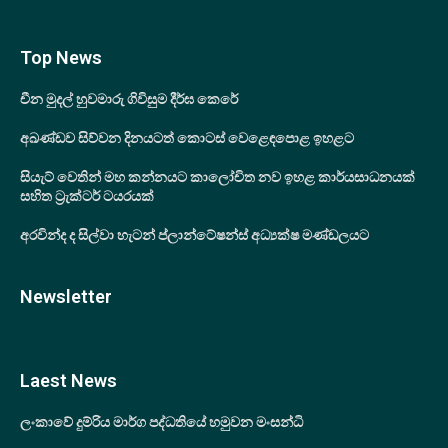
Top News
චීන මුදල් හුවමාරු ගිවිසුම දීර්ඝ කෙරේ
අඛණ්ඩව සිව්වන දිනයටත් කොටස් වෙළෙඳපොළ ඉහළට
සියැට් වෙතින් මහ කන්නයට කාලෝචිත නව ඉහළ කාර්යසාධනයක්
සහිත ට්‍රැක්ටර් ටයරයක්
අරවින්ද ද සිල්වා හැටන් ප්ලාන්ටේෂන්ස් අධ්‍යක්ෂ මණ්ඩලයට
Newsletter
Laest News
ලංකාවේ දුම්රිය මාර්ග පද්ධතියේ හමුවන මංසන්ධි