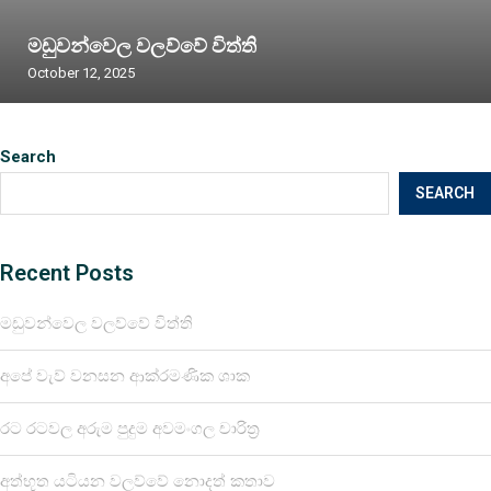
මඩුවන්වෙල වලව්වේ විත්ති
October 12, 2025
Search
SEARCH
Recent Posts
මඩුවන්වෙල වලව්වේ විත්ති
අපේ වැව් වනසන ආක්රමණික ශාක
රට රටවල අරුම පුදුම අවමංගල චාරිත්‍ර
අත්භූත යටියන වලව්වේ නොදත් කතාව