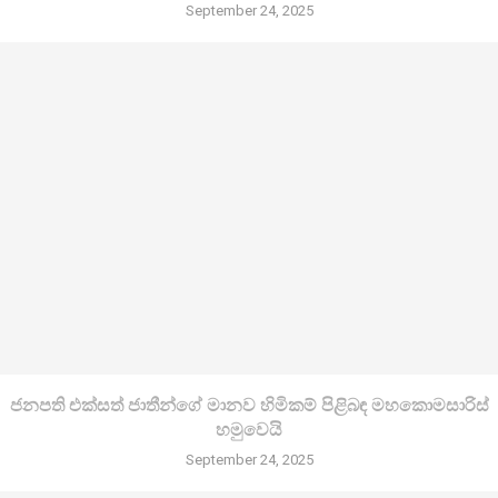
September 24, 2025
ජනපති එක්සත් ජාතීන්ගේ මානව හිමිකම් පිළිබඳ මහකොමසාරිස්
හමුවෙයි
September 24, 2025