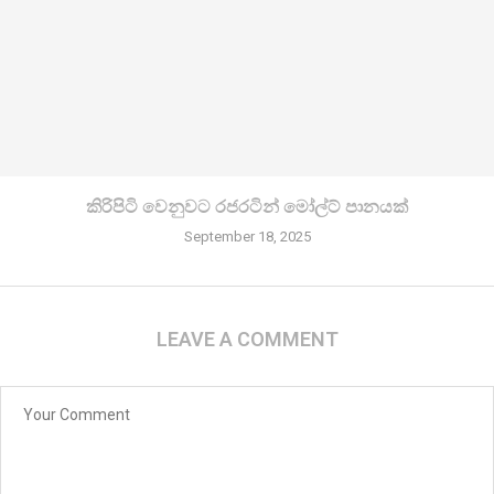
කිරි­පිටි වෙනු­වට රජ­ර­ටින් මෝල්ට් පානයක්
September 18, 2025
LEAVE A COMMENT