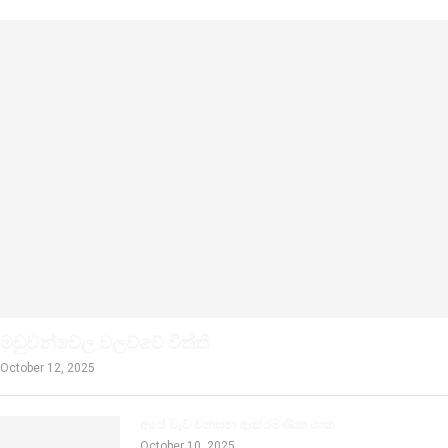
මඩුවන්වෙල වලව්වේ විත්ති
October 12, 2025
අපේ වැව් වනසන ආක්රමණික ශාක
October 10, 2025