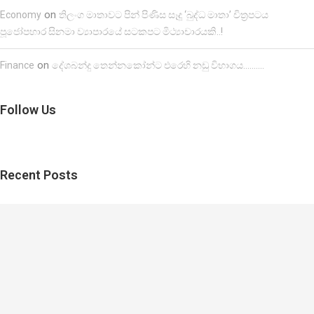
on
Economy
තිලංග මාතාවට පින් පිණිස සෑදූ ‘බුද්ධ මාතා’ චිත්‍රපටය
පූජෝපහාර සිනමා ව්‍යාපාරයේ සටකපට මිථ්‍යාචාරයකි..!
on
Finance
දේශබන්දු තෙන්නකෝන්ට එරෙහි නඩු විභාගය……….
Follow Us
Recent Posts