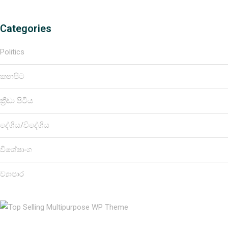
Categories
Politics
කනපිට
ක්‍රීඩා පිටිය
දේශීය/විදේශීය
විශේෂාංග
ව්‍යාපාර