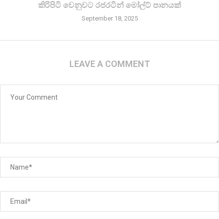
කිරි­පිටි වෙනු­වට රජ­ර­ටින් මෝල්ට් පානයක්
September 18, 2025
LEAVE A COMMENT