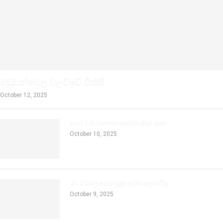
මඩුවන්වෙල වලව්වේ විත්ති
October 12, 2025
අපේ වැව් වනසන ආක්රමණික ශාක
October 10, 2025
රට රටවල අරුම පුදුම අවමංගල චාරිත්‍ර
October 9, 2025