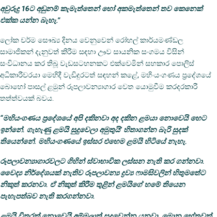
අවුරුදු 16ට අඩුනම් කැමැත්තෙන් හෝ අකමැත්තෙන් තව කෙනෙක්
එක්ක යන්න බැහැ.”
ලෝක චර්ම සෞඛ්‍ය දිනය වෙනුවෙන් රෝහල් කාර්යමණ්ඩල
සාමාජිකන් දැනුවත් කිරීම සඳහා ඌව සායනික සංගමය විසින්
සංවිධානය කර තිබූ වැඩසටහනකට එක්වෙමින් සහකාර පොලිස්
අධිකාරීවරයා මෙහිදී වැඩිදුරටත් සඳහන් කළේ, මහිංයංගණය ප්‍රදේශයේ
බොහෝ පාසල් ළමුන් රූපලාවන්‍යාගාර වෙත යොමුවීම කරදරකාරී
තත්ත්වයක් බවය.
“මහියංගණය ප්‍රදේශයේ අපි දකිනවා අද දකින ළමයා නොවෙයි හෙට
ඉන්නේ. ගැහැණු ළමයි සුදුවෙලා අමුතුයි’ හිතාගන්න බැරි සුදක්
තියෙන්නේ. මහියංගණයේ ඉස්සර එහෙම ළමයි හිටියේ නැහැ.
රූපලාවන්‍යාගාරවලට ගිහින් ස්වාභාවික ලස්සන නැති කර ගන්නවා.
වෛද්‍ය නිර්දේශයක් නැතිව රූපලාවන්‍ය ද්‍රව්‍ය ෆාමසිවලින් හිතුමතේට
නිකුත් කරනවා. ඒ නිකුත් කිරීම තුළින් ළමයිගේ හමේ තියෙන
පැහැපත්බව නැති කරගන්නවා.
ළමයි විතරක් නොවෙයි අම්මලාත් සුදුවෙන්න යනවා. මොන හේතුවක්