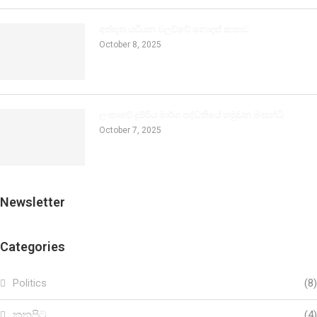
අත්භූත යටියන වලව්වේ නොදත් කතාව
October 8, 2025
ලංකාවේ දුම්රිය මාර්ග පද්ධතියේ හමුවන මංසන්ධි
October 7, 2025
Newsletter
Categories
Politics
(8)
කනපිට
(4)