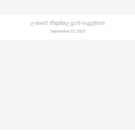
ලංකාවේ නිකුත්කල ප්‍රථම හැදුනුම්පත
September 22, 2025