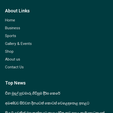
About Links
Home
Business
Sports
Gallery & Events
Shop
About us
Contact Us
Top News
චීන මුදල් හුවමාරු ගිවිසුම දීර්ඝ කෙරේ
අඛණ්ඩව සිව්වන දිනයටත් කොටස් වෙළෙඳපොළ ඉහළට