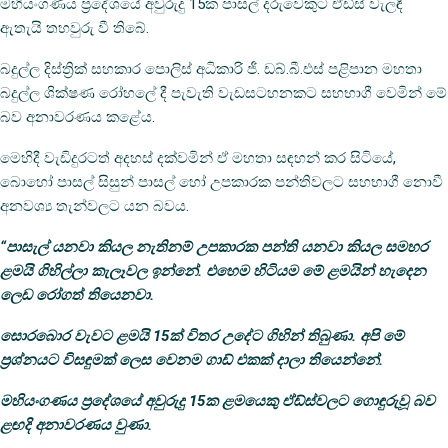
මහියංගණය ප්‍රදේශයේ අවුරුදු 15ක පාසල් දරුවෙකුට ඒඩ්ස් වැලඳී
ඇතැයි තහවුරු වී තිබේ.
බදුල්ල දිස්ත්‍රික් සහකාර පොලිස් අධිකාරි ජී. ඩබ්.බී.එස් පළිපාන මහතා
බදුල්ල ශික්ෂණ රෝහලේ දී පැවැති වැඩසටහනකට සහභාගී වෙමින් මේ
බව අනාවරණය කළේය.
මෙහිදී වැඩිදුරටත් අදහස් දක්වමින් ඒ මහතා සඳහන් කර සිටියේ,
බොහෝ පාසල් සිසුන් පාසල් ‍හෝ උපකාරක පන්තිවලට සහභාගී නොවී
අනවශ්‍ය තැන්වලට යන බවය.
“පාසැල් යනවා කියල නැතිනම් උපකාරක පන්ති යනවා කියල සමහර
ළමයි ගිහිල්ලා කැලෑවල ඉන්නේ. එහෙම හිටියම මේ ළමයින් හැදෙන
ලෙඩ රෝගත් තියෙනවා.
සොරබොර වැවට ළමයි 15ක් විතර උදේට ගිහින් තිබුණා. අපි මේ
ප්‍රශ්නයට විසඳුමක් ලෙස වෙනම ගාඩ් එකක් දාලා තියෙන්නේ.
මහියංගණය ප්‍රදේශයේ අවුරුදු 15ක ළමයෙකු ඒඩ්ස්වලට ගොඳුරුවූ බව
ළඟදි අනාවරණය වුණා.