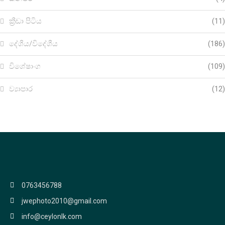
ක්‍රීඩා පිටිය
(11)
දේශීය/විදේශීය
(186)
විශේෂාංග
(109)
ව්‍යාපාර
(12)
0763456788
jwephoto2010@gmail.com
info@ceylonlk.com