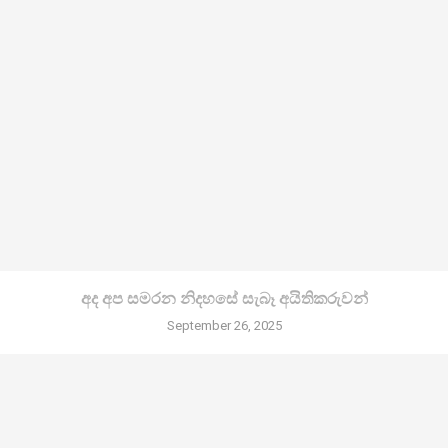
අද අප සමරන නිදහසේ සැබෑ අයිතිකරුවන්
September 26, 2025