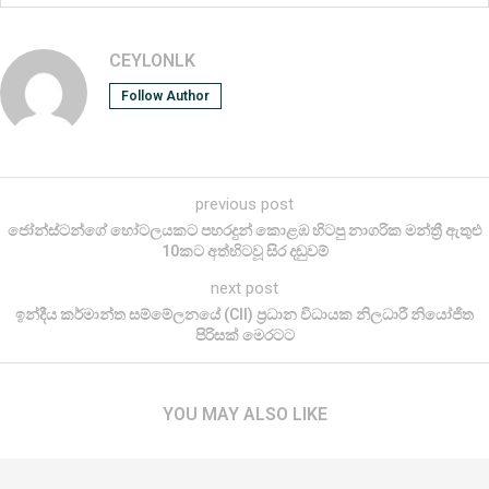
CEYLONLK
Follow Author
previous post
ජෝන්ස්ටන්ගේ හෝටලයකට පහරදුන් කොළඹ හිටපු නාගරික මන්ත්‍රී ඇතුළු
10කට අත්හිටවූ සිර දඬුවම්
next post
ඉන්දීය කර්මාන්ත සම්මේලනයේ (CII) ප්‍රධාන විධායක නිලධාරී නියෝජිත
පිරිසක් මෙරටට
YOU MAY ALSO LIKE