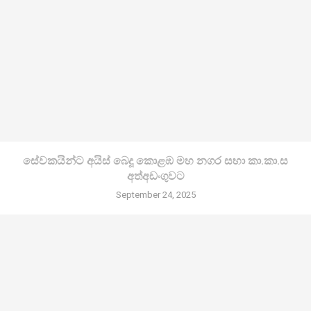
සේවකයින්ට අයිස් බෙදූ කොළඹ මහ නගර සභා කා.කා.ස
අත්අඩංගුවට
September 24, 2025