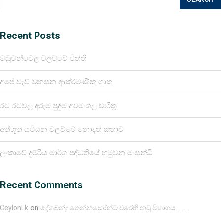
Recent Posts
මඩුවන්වෙල වලව්වේ විත්ති
අපේ වැව් වනසන ආක්රමණික ශාක
රට රටවල අරුම පුදුම අවමංගල චාරිත්‍ර
අත්භූත යටියන වලව්වේ නොදත් කතාව
ලංකාවේ දුම්රිය මාර්ග පද්ධතියේ හමුවන මංසන්ධි
Recent Comments
on
CeylonLk
දේශබන්දු තෙන්නකෝන්ට එරෙහි නඩු විභාගය……….