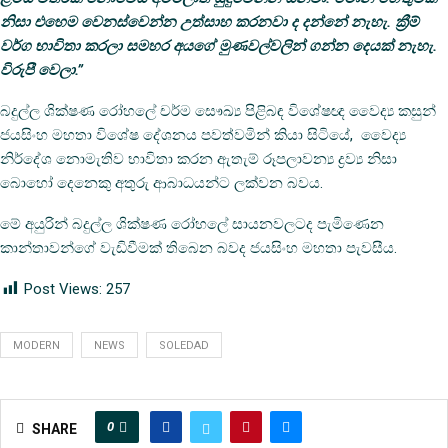
නිසා එහෙම වෙනස්වෙන්න උත්සාහ කරනවා ද දන්නේ නැහැ. ක්‍රීම්
වර්ග භාවිතා කරලා සමහර අයගේ මුණවල්වලින් ගන්න දෙයක් නැහැ.
විරුපී වෙලා.”
බදුල්ල ශික්ෂණ රෝහලේ චර්ම සෞඛ්‍ය පිළිබඳ විශේෂඥ වෛද්‍ය කසුන්
ජයසිංහ මහතා විශේෂ දේශනය පවත්වමින් කියා සිටියේ, වෛද්‍ය
නිර්දේශ නොමැතිව භාවිතා කරන ඇතැම් රූපලාවන්‍ය ද්‍රව්‍ය නිසා
බොහෝ දෙනෙකු අතුරු ආබාධයන්ට ලක්වන බවය.
මේ අයුරින් බදුල්ල ශික්ෂණ රෝහලේ සායනවලටද පැමිණෙන
කාන්තාවන්ගේ වැඩිවීමක් තිබෙන බවද ජයසිංහ මහතා පැවසීය.
Post Views:
257
MODERN
NEWS
SOLEDAD
0
SHARE