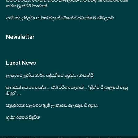
සියැට් වෙතින් මහ කන්නයට කාලෝචිත නව ඉහළ කාර්යසාධනයක්
සහිත ට්‍රැක්ටර් ටයරයක්
අරවින්ද ද සිල්වා හැටන් ප්ලාන්ටේෂන්ස් අධ්‍යක්ෂ මණ්ඩලයට
Newsletter
Laest News
ලංකාවේ දුම්රිය මාර්ග පද්ධතියේ හමුවන මංසන්ධි
ගොඩක් අය නොදන්න… ඒත් වටිනා තැනක්… “ත්‍රිත්ව විද්‍යාලයේ දෙවු
මැදුර”….
කුඹුරේගම වලව්වේ ඇති ලංකාවේ ලොකුම වී අටුව.
ගුප්ත රථයේ සිදුවීම