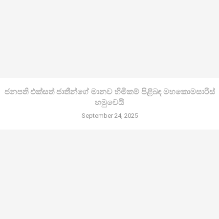
ජනපති එක්සත් ජාතීන්ගේ මානව හිමිකම් පිළිබඳ මහකොමසාරිස්
හමුවෙයි
September 24, 2025