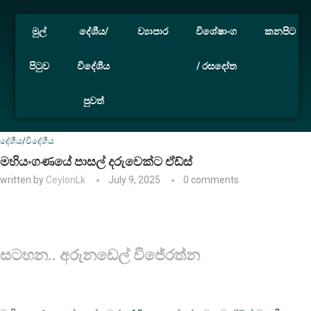
මුල්
දේශීය/
ව්‍යාපාර
විශේෂාංග
කනපිට
පිටුව
විදේශීය
/ රසදෝත
පුවත්
Home
දේශීය/විදේශීය
මහියංගණයේ පාසල් දරුවෙක්ට ඒඩ්ස්
දේශීය/විදේශීය
මහියංගණයේ පාසල් දරුවෙක්ට ඒඩ්ස්
written by
CeylonLk
July 9, 2025
0 comments
සටහන.. අරුනඩෙල් විජේරත්න