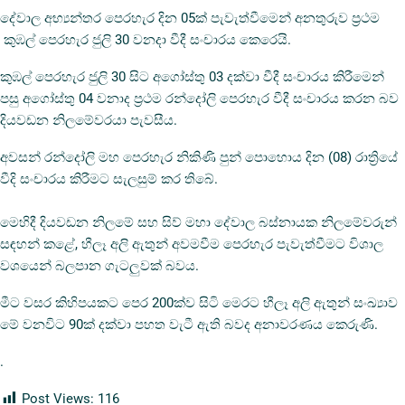
දේවාල අභ්‍යන්තර පෙරහැර දින 05ක් පැවැත්වීමෙන් අනතුරුව ප්‍රථම
කුඹල් පෙරහැර ජුලි 30 වනදා වීදී සංචාරය කෙරෙයි.
කුඹල් පෙරහැර ජුලි 30 සිට අගෝස්තු 03 දක්වා වීදී සංචාරය කිරීමෙන්
පසු අගෝස්තු 04 වනාද ප්‍රථම රන්දෝලි පෙරහැර වීදී සංචාරය කරන බව
දියවඩන නිලමේවරයා පැවසීය.
අවසන් රන්දෝලි මහ පෙරහැර නිකිණි පුන් පොහොය දින (08) රාත්‍රියේ
වීදි සංචාරය කිරීමට සැලසුම් කර තිබේ.
මෙහිදී දියවඩන නිලමේ සහ සිව් මහා දේවාල බස්නායක නිලමේවරුන්
සඳහන් කළේ, හීලෑ අලි ඇතුන් අවමවීම පෙරහැර පැවැත්වීමට විශාල
වශයෙන් බලපාන ගැටලුවක් බවය.
මීට වසර කිහිපයකට පෙර 200ක්ව සිටි මෙරට හීලෑ අලි ඇතුන් සංඛ්‍යාව
මේ වනවිට 90ක් දක්වා පහත වැටී ඇති බවද අනාවරණය කෙරුණි.
.
Post Views:
116