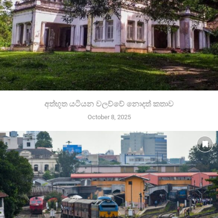
අත්භූත යටියන වලව්වේ නොදත් කතාව
October 8, 2025