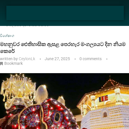
Home
විශේෂාංග
මහනුවර ඓතිහාසික ඇසළ පෙරහැර
මංගල්‍යයට දින නියම කෙරේ
විශේෂාංග
මහනුවර ඓතිහාසික ඇසළ පෙරහැර මංගල්‍යයට දින නියම
කෙරේ
written by
CeylonLk
June 27, 2025
0 comments
Bookmark