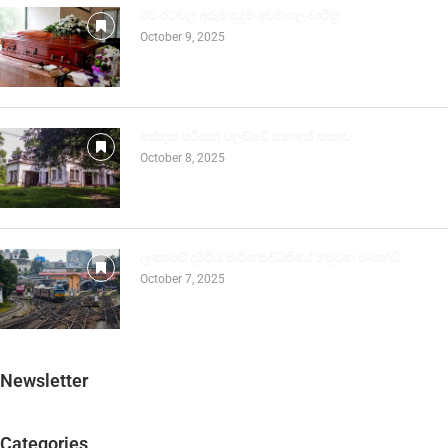
රට රටවල අරුම පුදුම අවමංගල චාරිත්‍ර
October 9, 2025
අත්භූත යටියන වලව්වේ නොදත් කතාව
October 8, 2025
ලංකාවේ දුම්රිය මාර්ග පද්ධතියේ හමුවන මංසන්ධි
October 7, 2025
Newsletter
Categories