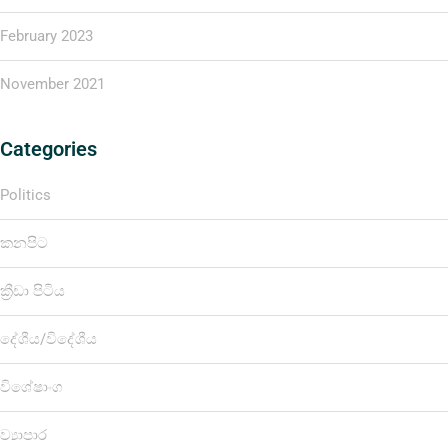
February 2023
November 2021
Categories
Politics
කනපිට
ක්‍රීඩා පිටිය
දේශීය/විදේශීය
විශේෂාංග
ව්‍යාපාර