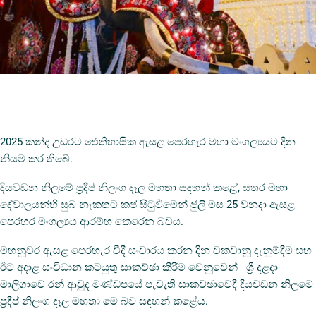
2025 කන්ද උඩරට ඓතිහාසික ඇසළ පෙරහැර මහා මංගල්‍යයට දින
නියම කර තිබේ.
දියවඩන නිලමේ ප්‍රදීප් නිලංග දෑල මහතා සඳහන් කළේ, සතර මහා
දේවාලයන්හි සුබ නැකතට කප් සිටුවීමෙන් ජුලි මස 25 වනදා ඇසළ
පෙරහර මංගල්‍යය ආරම්භ කෙරෙන බවය.
මහනුවර ඇසළ පෙරහැර වීදී සංචාරය කරන දින වකවානු දැනුම්දීම සහ
ඊට අදාළ සංවිධාන කටයුතු සාකච්ඡා කිරීම වෙනුවෙන් ශ්‍රී දළදා
මාලිගාවේ රන් ආවුද මණ්ඩපයේ පැවැති සාකච්ඡාවේදී දියවඩන නිලමේ
ප්‍රදීප් නිලංග දෑල මහතා මේ බව සඳහන් කළේය.