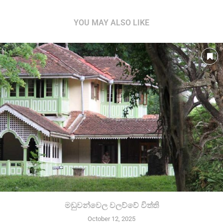
YOU MAY ALSO LIKE
මඩුවන්වෙල වලව්වේ විත්ති
October 12, 2025