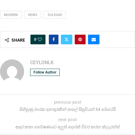
MODERN
NEWS
SOLEDAD
0
SHARE
CEYLONLK
Follow Author
previous post
බිහිසුණු මාරක අනතුරකින් පාසල් සිසුවියන් 54 බේරෙයි
next post
ආදර කතා ගවේෂණයට අලුත් දොරක් විවර කරන ක්ලැරන්ස්