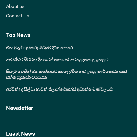
About us
Contact Us
Top News
චීන මුදල් හුවමාරු ගිවිසුම දීර්ඝ කෙරේ
අඛණ්ඩව සිව්වන දිනයටත් කොටස් වෙළෙඳපොළ ඉහළට
සියැට් වෙතින් මහ කන්නයට කාලෝචිත නව ඉහළ කාර්යසාධනයක්
සහිත ට්‍රැක්ටර් ටයරයක්
අරවින්ද ද සිල්වා හැටන් ප්ලාන්ටේෂන්ස් අධ්‍යක්ෂ මණ්ඩලයට
Newsletter
Laest News