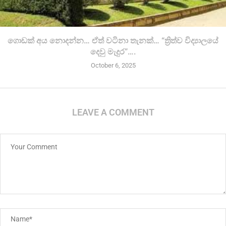
ගොඩක් අය නොදන්න… ඒත් වටිනා තැනක්… “ත්‍රිත්ව විද්‍යාලයේ
දෙවු මැදුර”….
October 6, 2025
LEAVE A COMMENT