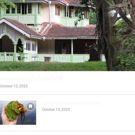
මඩුවන්වෙල වලව්වේ විත්ති
October 12, 2025
අපේ වැව් වනසන ආක්රමණික ශාක
October 10, 2025