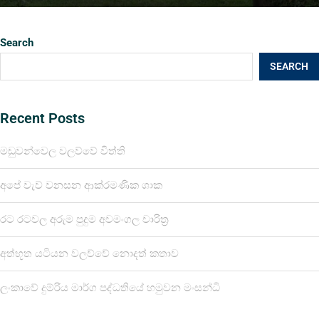
Search
SEARCH
Recent Posts
මඩුවන්වෙල වලව්වේ විත්ති
අපේ වැව් වනසන ආක්රමණික ශාක
රට රටවල අරුම පුදුම අවමංගල චාරිත්‍ර
අත්භූත යටියන වලව්වේ නොදත් කතාව
ලංකාවේ දුම්රිය මාර්ග පද්ධතියේ හමුවන මංසන්ධි