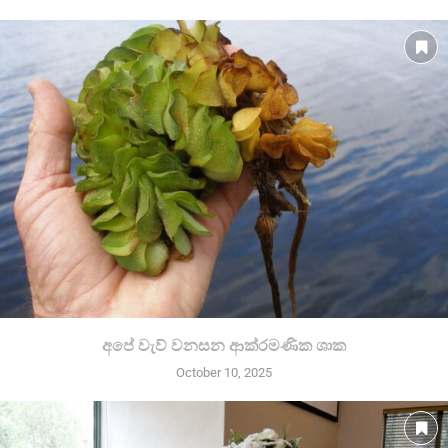
අපේ වැව් වනසන ආක්රමණික ශාක
October 10, 2025