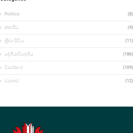
Politics
(8)
කනපිට
(4)
ක්‍රීඩා පිටිය
(11)
දේශීය/විදේශීය
(186)
විශේෂාංග
(109)
ව්‍යාපාර
(12)