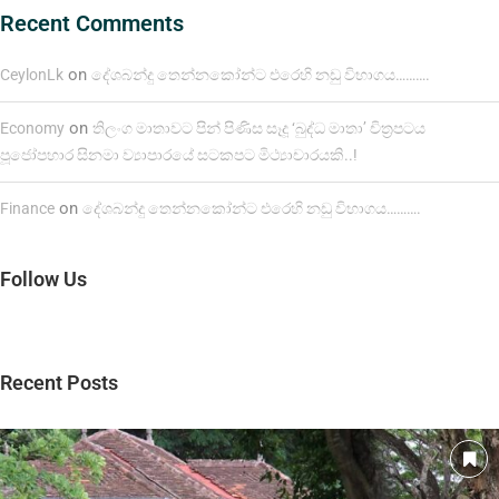
Recent Comments
on
CeylonLk
දේශබන්දු තෙන්නකෝන්ට එරෙහි නඩු විභාගය……….
on
Economy
තිලංග මාතාවට පින් පිණිස සෑදූ ‘බුද්ධ මාතා’ චිත්‍රපටය
පූජෝපහාර සිනමා ව්‍යාපාරයේ සටකපට මිථ්‍යාචාරයකි..!
on
Finance
දේශබන්දු තෙන්නකෝන්ට එරෙහි නඩු විභාගය……….
Follow Us
Recent Posts