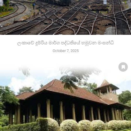
ලංකාවේ දුම්රිය මාර්ග පද්ධතියේ හමුවන මංසන්ධි
October 7, 2025