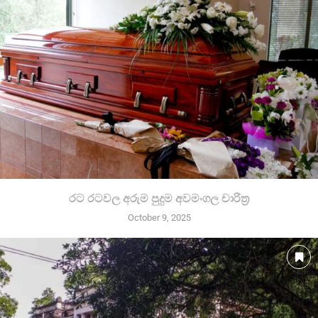
රට රටවල අරුම පුදුම අවමංගල චාරිත්‍ර
October 9, 2025