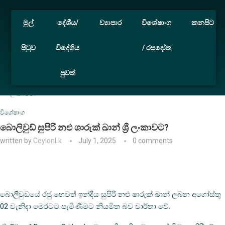
මුල්
දේශීය/
ව්‍යාපාර
විශේෂාංග
කනපිට
පිටුව
විදේශීය
/ රසදෝත
පුවත්
Home
විශේෂාංග
බොලිවුඩ් සුපිරි නළු ශාරුක් ඛාන් ශ්‍රී
ලංකාවට?
විශේෂාංග
බොලිවුඩ් සුපිරි නළු ශාරුක් ඛාන් ශ්‍රී ලංකාවට?
written by
CeylonLk
July 1, 2025
0 comments
බොලිවුඩයේ රජු හෙවත් ඉන්දීය සුපිරි නළු ෂාරුක් ඛාන් ලබන අගෝස්තු
02 වැනිදා මෙරටට පැමිණීමට නියමිත බව වාර්තා වේ.