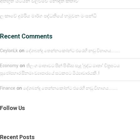
අත්භූත යටියන වලව්වේ නොදත් කතාව
ලංකාවේ දුම්රිය මාර්ග පද්ධතියේ හමුවන මංසන්ධි
Recent Comments
on
CeylonLk
දේශබන්දු තෙන්නකෝන්ට එරෙහි නඩු විභාගය……….
on
Economy
තිලංග මාතාවට පින් පිණිස සෑදූ ‘බුද්ධ මාතා’ චිත්‍රපටය
පූජෝපහාර සිනමා ව්‍යාපාරයේ සටකපට මිථ්‍යාචාරයකි..!
on
Finance
දේශබන්දු තෙන්නකෝන්ට එරෙහි නඩු විභාගය……….
Follow Us
Recent Posts