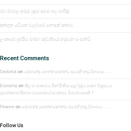
රට රටවල අරුම පුදුම අවමංගල චාරිත්‍ර
අත්භූත යටියන වලව්වේ නොදත් කතාව
ලංකාවේ දුම්රිය මාර්ග පද්ධතියේ හමුවන මංසන්ධි
Recent Comments
on
CeylonLk
දේශබන්දු තෙන්නකෝන්ට එරෙහි නඩු විභාගය……….
on
Economy
තිලංග මාතාවට පින් පිණිස සෑදූ ‘බුද්ධ මාතා’ චිත්‍රපටය
පූජෝපහාර සිනමා ව්‍යාපාරයේ සටකපට මිථ්‍යාචාරයකි..!
on
Finance
දේශබන්දු තෙන්නකෝන්ට එරෙහි නඩු විභාගය……….
Follow Us