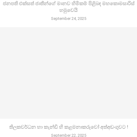
ජනපති එක්සත් ජාතීන්ගේ මානව හිමිකම් පිළිබඳ මහකොමසාරිස්
හමුවෙයි
September 24, 2025
තිලකවර්ධන හා කැන්ඩි හි කළමනාකරුවෝ අත්අඩංගුවට !
September 22, 2025