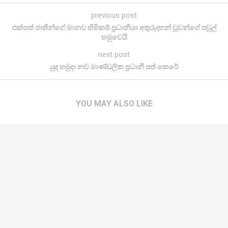
previous post
එක්සත් ජාතීන්ගේ මානව හිමිකම් ප්‍රධානියා අතුරුදහන් වූවන්ගේ පවුල්
හමුවෙයි
next post
යුද හමුදා නව මාණ්ඩලික ප්‍රධානී පත් කෙරේ
YOU MAY ALSO LIKE