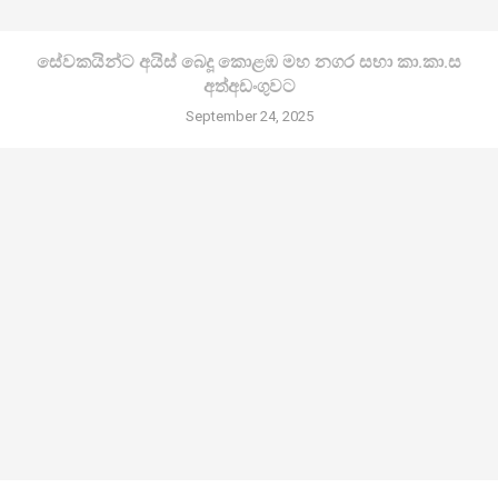
සේවකයින්ට අයිස් බෙදූ කොළඹ මහ නගර සභා කා.කා.ස
අත්අඩංගුවට
September 24, 2025