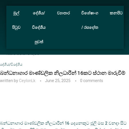
මුල්
දේශීය/
ව්‍යාපාර
විශේෂාංග
කනපිට
පිටුව
විදේශීය
/ රසදෝත
පුවත්
Home
දේශීය/විදේශීය
බන්ධනාගාර මාණ්ඩලික නිලධාරීන්
16කට ස්ථාන මාරුවීම්
දේශීය/විදේශීය
බන්ධනාගාර මාණ්ඩලික නිලධාරීන් 16කට ස්ථාන මාරුවීම්
written by
CeylonLk
June 25, 2025
0 comments
බන්ධනාගාර මාණ්ඩලික නිලධාරීන් 16 දෙනෙකුට ජූලි මස 2 වනදා සිට