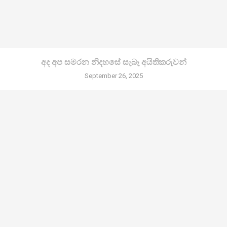
අද අප සමරන නිදහසේ සැබෑ අයිතිකරුවන්
September 26, 2025