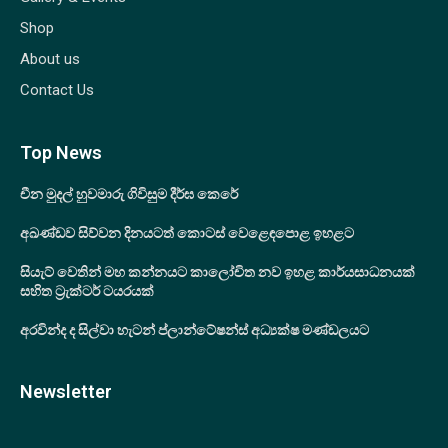
Shop
About us
Contact Us
Top News
චීන මුදල් හුවමාරු ගිවිසුම දීර්ඝ කෙරේ
අඛණ්ඩව සිව්වන දිනයටත් කොටස් වෙළෙඳපොළ ඉහළට
සියැට් වෙතින් මහ කන්නයට කාලෝචිත නව ඉහළ කාර්යසාධනයක්
සහිත ට්‍රැක්ටර් ටයරයක්
අරවින්ද ද සිල්වා හැටන් ප්ලාන්ටේෂන්ස් අධ්‍යක්ෂ මණ්ඩලයට
Newsletter