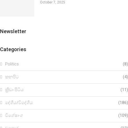
October 7, 2025
Newsletter
Categories
Politics
(8)
කනපිට
(4)
ක්‍රීඩා පිටිය
(11)
දේශීය/විදේශීය
(186)
විශේෂාංග
(109)