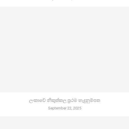
ලංකාවේ නිකුත්කල ප්‍රථම හැදුනුම්පත
September 22, 2025