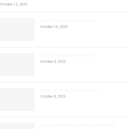
October 12, 2025
අපේ වැව් වනසන ආක්රමණික ශාක
October 10, 2025
රට රටවල අරුම පුදුම අවමංගල චාරිත්‍ර
October 9, 2025
අත්භූත යටියන වලව්වේ නොදත් කතාව
October 8, 2025
ලංකාවේ දුම්රිය මාර්ග පද්ධතියේ හමුවන මංසන්ධි