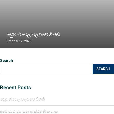
මඩුවන්වෙල වලව්වේ විත්ති
October 12, 2025
Search
SEARCH
Recent Posts
මඩුවන්වෙල වලව්වේ විත්ති
අපේ වැව් වනසන ආක්රමණික ශාක