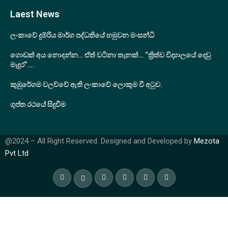
Laest News
ලංකාවේ දුම්රිය මාර්ග පද්ධතියේ හමුවන මංසන්ධි
ගොඩක් අය නොදන්න… ඒත් වටිනා තැනක්… “ත්‍රිත්ව විද්‍යාලයේ දෙවු
මැදුර”….
කුඹුරේගම වලව්වේ ඇති ලංකාවේ ලොකුම වී අටුව.
ගුප්ත රථයේ සිදුවීම
@2024 – All Right Reserved. Designed and Developed by
Mezota
Pvt Ltd