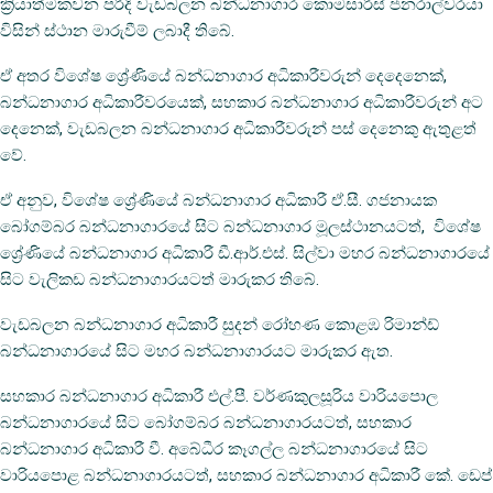
ක්‍රියාත්මකවන පරිදි වැඩබලන බන්ධනාගාර කොමසාරිස් ජනරාල්වරයා
විසින් ස්ථාන මාරුවීම් ලබාදී තිබේ.
ඒ අතර විශේෂ ශ්‍රේණියේ බන්ධනාගාර අධිකාරීවරුන් දෙදෙනෙක්,
බන්ධනාගාර අධිකාරීවරයෙක්, සහකාර බන්ධනාගාර අධිකාරීවරුන් අට
දෙනෙක්, වැඩබලන බන්ධනාගාර අධිකාරීවරුන් පස් දෙනෙකු ඇතුළත්
වේ.
ඒ අනුව, විශේෂ ශ්‍රේණියේ බන්ධනාගාර අධිකාරී ඒ.සී. ගජනායක
බෝගම්බර බන්ධනාගාරයේ සිට බන්ධනාගාර මූලස්ථානයටත්, විශේෂ
ශ්‍රේණියේ බන්ධනාගාර අධිකාරී ඩී.ආර්.එස්. සිල්වා මහර බන්ධනාගාරයේ
සිට වැලිකඩ බන්ධනාගාරයටත් මාරුකර තිබේ.
වැඩබලන බන්ධනාගාර අධිකාරී සුදන් රෝහණ කොළඹ රිමාන්ඩ්
බන්ධනාගාරයේ සිට මහර බන්ධනාගාරයට මාරුකර ඇත.
සහකාර බන්ධනාගාර අධිකාරී එල්.පී. වර්ණකුලසූරිය වාරියපොල
බන්ධනාගාරයේ සිට බෝගම්බර බන්ධනාගාරයටත්, සහකාර
බන්ධනාගාර අධිකාරී වී. අබේධීර කෑගල්ල බන්ධනාගාරයේ සිට
වාරියපොළ බන්ධනාගාරයටත්, සහකාර බන්ධනාගාර අධිකාරී කේ. ඩෙප්