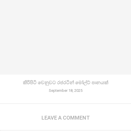
කිරි­පිටි වෙනු­වට රජ­ර­ටින් මෝල්ට් පානයක්
September 18, 2025
LEAVE A COMMENT