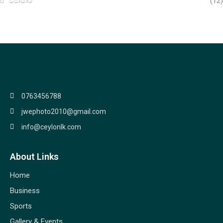
ව්‍යාපාර
(12)
0763456788
jwephoto2010@gmail.com
info@ceylonlk.com
About Links
Home
Business
Sports
Gallery & Events