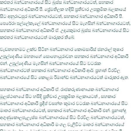
කළුතර බන්ධනාගාරයේ සිට බූස්ස බන්ධනාගාරයටත්, සහකාර
බන්ධනාගාර අධිකාරී පී. ප්‍රේමතිලක හදිසි ප්‍රතිචාර උපක්‍රමික බලකායේ
සිට අනුරාධපුර බන්ධනාගාරයටත්, සහකාර බන්ධනාගාර අධිකාරී පී.
පෙරේරා පල්ලේකැලේ බන්ධනාගාරයේ සිට මැගසින් බන්ධනාගාරයටත්,
සහකාර බන්ධනාගාර අධිකාරී ඒ. උදයකුමාර බූස්ස බන්ධනාගාරයේ සිට
කළුතර බන්ධනාගාරයටත් මාරුකර තිබේ.
වැඩතහනමට ලක්ව සිටින බන්ධනාගාර කොමසාරිස් ජනරාල් තුෂාර
උපුල්දෙණිය මහතාගේ සොහොයුරාවන සහකාර බන්ධනාගාර අධිකාරී
එන්. උපුල්දෙණිය මැගසින් බන්ධනාගාරයේ සිට වටරැක
බන්ධනාගාරටත් සහකාර බන්ධනාගාර අධිකාරී ආර්. ප්‍රභාත් වීරවිල
බන්ධනාගාරයේ සිට කොළඹ රිමාන්ඩ් බන්ධනාගාරයටත් මාරුකර ඇත.
සහකාර බන්ධනාගාර අධිකාරී ඒ. රාජකරුණානායක බන්ධනාගාර
මූලස්ථානයේ සිට හසිදි ප්‍රතිචාර උපක්‍රමික බලකායටත් , සහකාර
බන්ධනාගාර අධිකාරී ප්‍රදීප් වසන්ත කුමාර වටරැක බන්ධනාගාරයේ සිට
මාතර බන්ධනාගාරයටත්, සහකාර බන්ධනාගාර අධිකාරී එන්. ප්‍රනාන්දු
අගුණුකොලපැලැස්ස බන්ධනාගාරයේ සිට වීරවිල බන්ධනාගාරයටත්,
සහකාර බන්ධනාගාර අධිකාරී මංගල වැලිවිට මාතර බන්ධනාගාරයේ