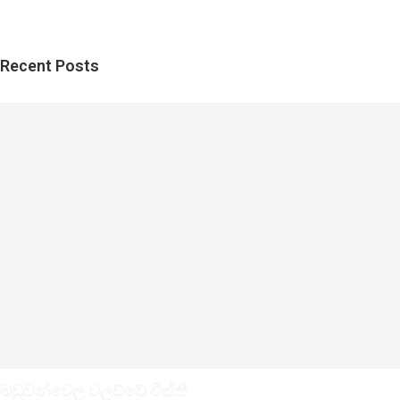
Recent Posts
මඩුවන්වෙල වලව්වේ විත්ති