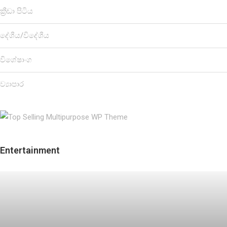
ක්‍රීඩා පිටිය
දේශීය/විදේශීය
විශේෂාංග
ව්‍යාපාර
Entertainment