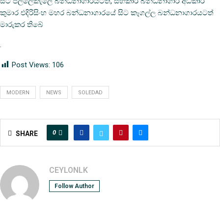
සිට පල්ලේකැලේ බන්ධනාගාරයටත්, සහකාර බන්ධනාගාර අධිකාරී
කුමාර එදිරිසිංහ මහර බන්ධනාගාරයේ සිට කෑගල්ල බන්ධනාගාරයටත්
මාරුකර තිබේ
.
Post Views:
106
MODERN
NEWS
SOLEDAD
0
SHARE
CEYLONLK
Follow Author