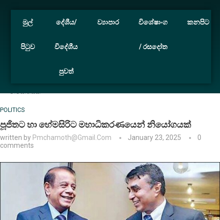
මුල්
දේශීය/
ව්‍යාපාර
විශේෂාංග
කනපිට
පිටුව
විදේශීය
/ රසදෝත
පුවත්
Home
Politics
පූජිතට හා හේමසිරිට මහාධිකරණයෙන්
නියෝගයක්
POLITICS
පූජිතට හා හේමසිරිට මහාධිකරණයෙන් නියෝගයක්
written by
Pmchamoth@gmail.com
January 23, 2025
0
comments