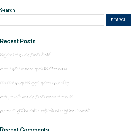
Search
SEARCH
Recent Posts
මඩුවන්වෙල වලව්වේ විත්ති
අපේ වැව් වනසන ආක්රමණික ශාක
රට රටවල අරුම පුදුම අවමංගල චාරිත්‍ර
අත්භූත යටියන වලව්වේ නොදත් කතාව
ලංකාවේ දුම්රිය මාර්ග පද්ධතියේ හමුවන මංසන්ධි
Recent Comments