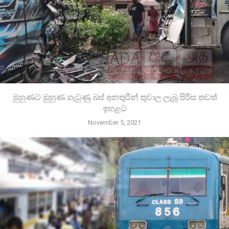
මුහුණට මුහුණ ගැටුණු බස් අනතුරින් තුවාල ලැබූ පිරිස තවත්
ඉහළට
November 5, 2021