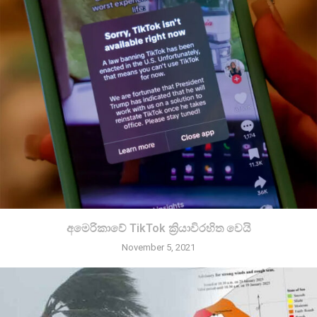
අමෙරිකාවේ TikTok ක්‍රියාවිරහිත වෙයි
November 5, 2021