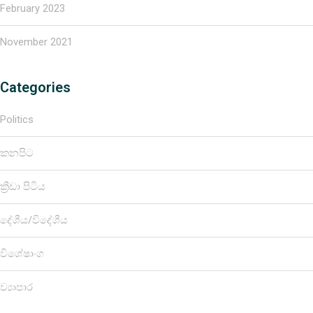
February 2023
November 2021
Categories
Politics
කනපිට
ක්‍රීඩා පිටිය
දේශීය/විදේශීය
විශේෂාංග
ව්‍යාපාර