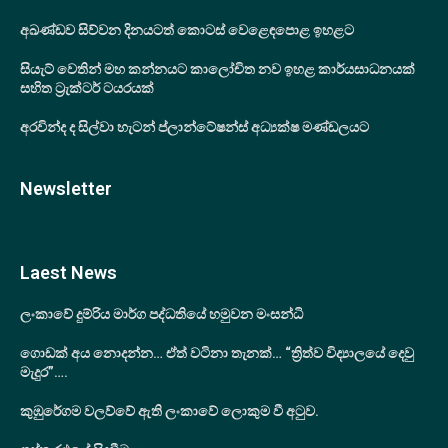
අඛණ්ඩව සිව්වන දිනයටත් කොටස් වෙළෙඳපොළ ඉහළට
සියැට් වෙතින් මහ කන්නයට කාලෝචිත නව ඉහළ කාර්යසාධනයක්
සහිත ට්‍රැක්ටර් ටයරයක්
අරවින්ද ද සිල්වා හැටන් ප්ලාන්ටේෂන්ස් අධ්‍යක්ෂ මණ්ඩලයට
Newsletter
Laest News
ලංකාවේ දුම්රිය මාර්ග පද්ධතියේ හමුවන මංසන්ධි
ගොඩක් අය නොදන්න… ඒත් වටිනා තැනක්… “ත්‍රිත්ව විද්‍යාලයේ දෙවු
මැදුර”….
කුඹුරේගම වලව්වේ ඇති ලංකාවේ ලොකුම වී අටුව.