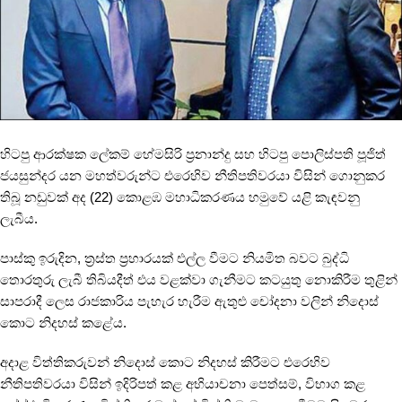
හිටපු
ආරක්ෂක
ලේකම්
හේමසිරි
ප්‍රනාන්දු
සහ
හිටපු
පොලිස්පති
පූජිත්
ජයසුන්දර
යන
මහත්වරුන්ට
එරෙහිව
නීතිපතිවරයා
විසින්
ගොනුකර
තිබූ
නඩුවක්
අද
(22)
කොළඹ
මහාධිකරණය
හමුවේ
යළි
කැඳවනු
ලැබීය
.
පාස්කු
ඉරුදින
,
ත්‍රස්ත
ප්‍රහාරයක්
එල්ල
වීමට
නියමිත
බවට
බුද්ධි
තොරතුරු
ලැබී
තිබියදීත්
එය
වළක්වා
ගැනීමට
කටයුතු
නොකිරීම
තුළින්
සාපරාදී
ලෙස
රාජකාරිය
පැහැර
හැරීම
ඇතුළු
චෝදනා
වලින්
නිදොස්
කොට
නිදහස්
කළේය
.
අදාළ
විත්තිකරුවන්
නිදොස්
කොට
නිදහස්
කිරීමට
එරෙහිව
නීතිපතිවරයා
විසින්
ඉදිරිපත්
කළ
අභියාචනා
පෙත්සම්
,
විභාග
කළ