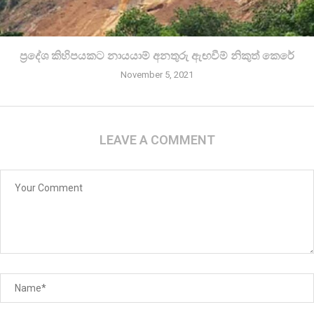
ප්‍රදේශ කිහිපයකට නායයාම් අනතුරු ඇඟවීම් නිකුත් කෙරේ
November 5, 2021
LEAVE A COMMENT