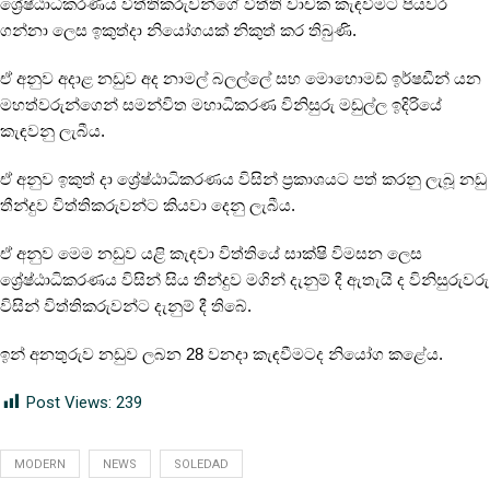
ශ්‍රේෂ්ඨාධිකරණය
විත්තිකරුවන්ගේ
විත්ති
වාචක
කැඳවීමට
පියවර
ගන්නා
ලෙස
ඉකුත්දා
නියෝගයක්
නිකුත්
කර
තිබුණි
.
ඒ
අනුව
අදාළ
නඩුව
අද
නාමල්
බලල්ලේ
සහ
මොහොමඩ්
ඉර්ෂඩීන්
යන
මහත්වරුන්ගෙන්
සමන්විත
මහාධිකරණ
විනිසුරු
මඩුල්ල
ඉදිරියේ
කැඳවනු
ලැබීය
.
ඒ
අනුව
ඉකුත්
දා
ශ්‍රේෂ්ඨාධිකරණය
විසින්
ප්‍රකාශයට
පත්
කරනු
ලැබූ
නඩු
තීන්දුව
විත්තිකරුවන්ට
කියවා
දෙනු
ලැබීය
.
ඒ
අනුව
මෙම
නඩුව
යළි
කැඳවා
විත්තියේ
සාක්ෂි
විමසන
ලෙස
ශ්‍රේෂ්ඨාධිකරණය
විසින්
සිය
තීන්දුව
මගින්
දැනුම්
දී
ඇතැයි
ද
විනිසුරුවරු
විසින්
විත්තිකරුවන්ට
දැනුම්
දී
තිබේ
.
ඉන්
අනතුරුව
නඩුව
ලබන
28
වනදා
කැඳවීමටද
නියෝග
කළේය
.
Post Views:
239
MODERN
NEWS
SOLEDAD