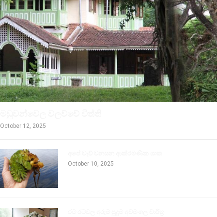
මඩුවන්වෙල වලව්වේ විත්ති
October 12, 2025
අපේ වැව් වනසන ආක්රමණික ශාක
October 10, 2025
රට රටවල අරුම පුදුම අවමංගල චාරිත්‍ර