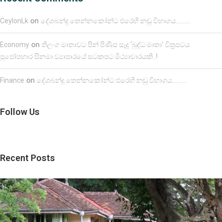
on
CeylonLk
දේශබන්දු තෙන්නකෝන්ට එරෙහි නඩු විභාගය……….
on
Economy
තිලංග මාතාවට පින් පිණිස සෑදූ ‘බුද්ධ මාතා’ චිත්‍රපටය
පූජෝපහාර සිනමා ව්‍යාපාරයේ සටකපට මිථ්‍යාචාරයකි..!
on
Finance
දේශබන්දු තෙන්නකෝන්ට එරෙහි නඩු විභාගය……….
Follow Us
Recent Posts