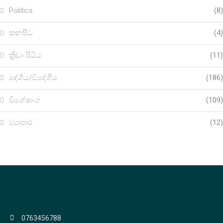
Politics
(8)
කනපිට
(4)
ක්‍රීඩා පිටිය
(11)
දේශීය/විදේශීය
(186)
විශේෂාංග
(109)
ව්‍යාපාර
(12)
0763456788