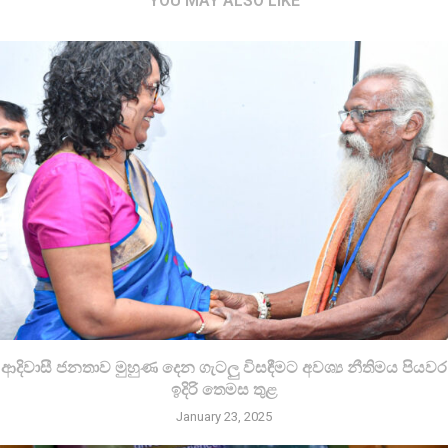
YOU MAY ALSO LIKE
ආදිවාසී ජනතාව මුහුණ දෙන ගැටලු විසඳීමට අවශ්‍ය නීතිමය පියවර
ඉදිරි තෙමස තුළ
January 23, 2025