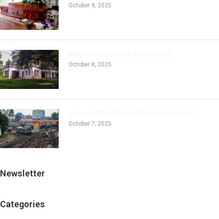
October 9, 2025
අත්භූත යටියන වලව්වේ නොදත් කතාව
October 8, 2025
ලංකාවේ දුම්රිය මාර්ග පද්ධතියේ හමුවන මංසන්ධි
October 7, 2025
Newsletter
Categories