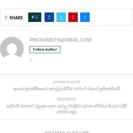
0
SHARE
PMCHAMOTH@GMAIL.COM
Follow Author
previous post
ආහාර සුරක්ෂිතතාව තහවුරු කිරීම වත්මන් රජයේ ප්‍රතිපත්තියයි
next post
ආදිවාසී ජනතාව මුහුණ දෙන ගැටලු විසඳීමට අවශ්‍ය නීතිමය පියවර ඉදිරි
තෙමස තුළ