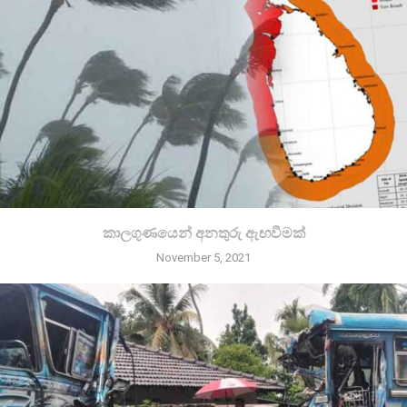
කාලගුණයෙන් අනතුරු ඇඟවීමක්
November 5, 2021