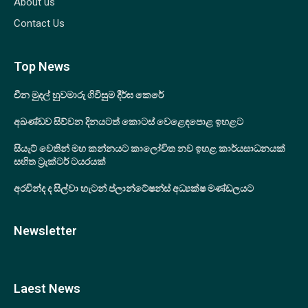
About us
Contact Us
Top News
චීන මුදල් හුවමාරු ගිවිසුම දීර්ඝ කෙරේ
අඛණ්ඩව සිව්වන දිනයටත් කොටස් වෙළෙඳපොළ ඉහළට
සියැට් වෙතින් මහ කන්නයට කාලෝචිත නව ඉහළ කාර්යසාධනයක්
සහිත ට්‍රැක්ටර් ටයරයක්
අරවින්ද ද සිල්වා හැටන් ප්ලාන්ටේෂන්ස් අධ්‍යක්ෂ මණ්ඩලයට
Newsletter
Laest News