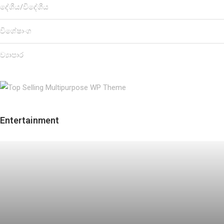
දේශීය/විදේශීය
විශේෂාංග
ව්‍යාපාර
Entertainment