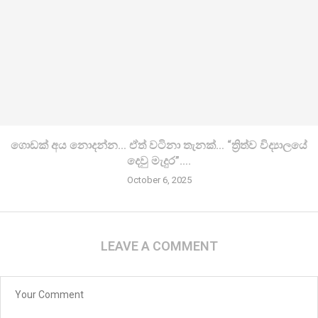
ගොඩක් අය නොදන්න… ඒත් වටිනා තැනක්… “ත්‍රිත්ව විද්‍යාලයේ
දෙවු මැදුර”….
October 6, 2025
LEAVE A COMMENT