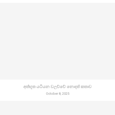
අත්භූත යටියන වලව්වේ නොදත් කතාව
October 8, 2025