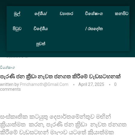
මුල්
දේශීය/
ව්‍යාපාර
විශේෂාංග
කනපිට
පිටුව
විදේශීය
/ රසදෝත
පුවත්
Home
විශේෂාංග
පැරණි ජන ක්‍රීඩා නැවත ජනගත කිරීමේ
වැඩසටහනක්
විශේෂාංග
පැරණි ජන ක්‍රීඩා නැවත ජනගත කිරීමේ වැඩසටහනක්
written by
Pmchamoth@gmail.com
April 27, 2025
0
comments
සංස්කෘතික කටයුතු දෙපාර්තමේන්තුව මඟින්
ක්‍රියාත්මත කරන, පැරණි ජන ක්‍රිඩා නැවත ජනගත
කිරීමේ වැඩසටහන් මාලාව යටතේ ක්‍රියාත්මක