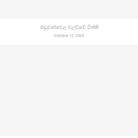
මඩුවන්වෙල වලව්වේ විත්ති
October 12, 2025