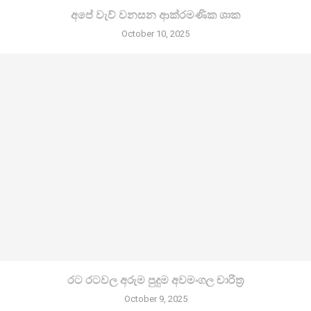
අපේ වැව් වනසන ආක්රමණික ශාක
October 10, 2025
රට රටවල අරුම පුදුම අවමංගල චාරිත්‍ර
October 9, 2025