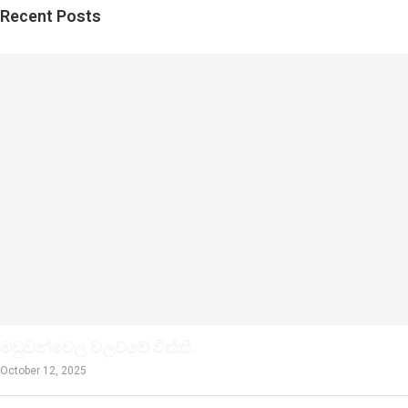
Recent Posts
මඩුවන්වෙල වලව්වේ විත්ති
October 12, 2025