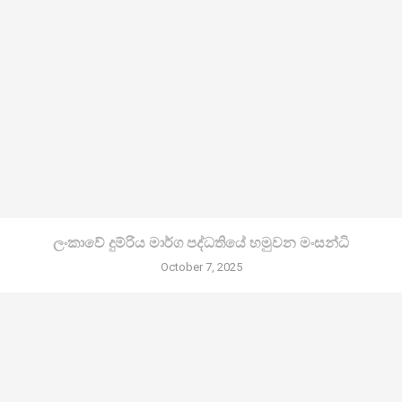
ලංකාවේ දුම්රිය මාර්ග පද්ධතියේ හමුවන මංසන්ධි
October 7, 2025