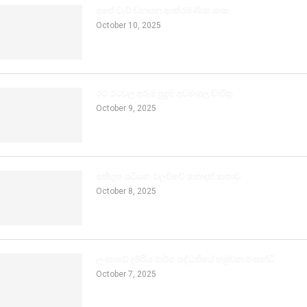
අපේ වැව් වනසන ආක්රමණික ශාක
October 10, 2025
රට රටවල අරුම පුදුම අවමංගල චාරිත්‍ර
October 9, 2025
අත්භූත යටියන වලව්වේ නොදත් කතාව
October 8, 2025
ලංකාවේ දුම්රිය මාර්ග පද්ධතියේ හමුවන මංසන්ධි
October 7, 2025