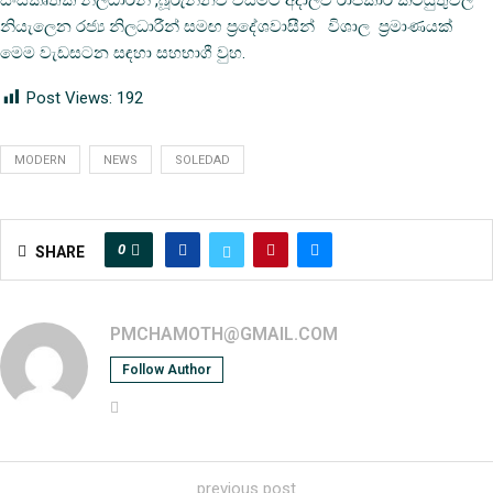
සංස්කෘතික නිලධාරීන් ,බූරුන්නව වසමට අදාලව රාජකාරී කටයුතුවල
නියැලෙන රජ්‍ය නිලධාරීන් සමඟ ප්‍රදේශවාසීන් විශාල ප්‍රමාණයක්
මෙම වැඩසටන සඳහා සහභාගී වුහ.
Post Views:
192
MODERN
NEWS
SOLEDAD
0
SHARE
PMCHAMOTH@GMAIL.COM
Follow Author
previous post