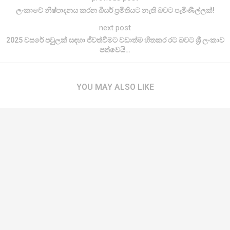
ලංකාවේ නිෂ්පාදනය කරන බියර් ප්‍රමිතියට නැති බවට පැමිණිල්ලක්!
next post
2025 වසරේ පවුලක් සඳහා ජීවත්වීමට වඩාත්ම හිතකර රට බවට ශ්‍රී ලංකාව
පත්වෙයි…
YOU MAY ALSO LIKE