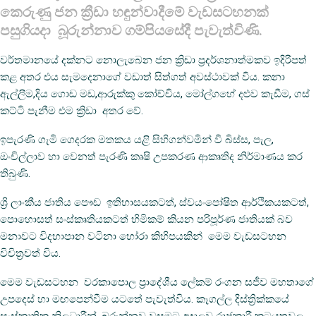
කෙරුණු ජන ක්‍රීඩා හඳුන්වාදීමේ වැඩසටහනක්
පසුගියදා බූරුන්නාව ගම්පියසේදී පැවැත්විණි.
වර්තමානයේ දක්නට නොලැබෙන ජන ක්‍රිඩා ප්‍රදර්ශනාත්මකව ඉදිරිපත්
කළ අතර එය සැමදෙනාගේ වඩාත් සිත්ගත් අවස්ථාවක් විය. කනා
ඇල්ලීම,දිය ගොඩ මඩ,ආරුක්කු කෝච්චිය, මෝල්ගහේ දළුව කැඩීම, ගස්
කට්ටි පැනීම එම ක්‍රිඩා අතර වේ.
ඉපැරණි ගැමි ගෙදරක මතකය යළි සිහිගන්වමින් වී බිස්ස, පැල,
ඔංචිල්ලාව හා වෙනත් පැරණි කෘෂි උපකරණ ආකෘතිද නිර්මාණය කර
තිබුණි.
ශ්‍රි ලාංකීය ජාතිය පෞඩ ඉතිහාසයකටත්, ස්වයංපෝෂිත ආර්ථිකයකටත්,
පොහොසත් සංස්කෘතියකටත් හිමිකම් කියන පරිපූර්ණ ජාතියක් බව
මනාවට විදහාපාන වටිනා හෝරා කිහිපයකින් මෙම වැඩසටහන
විචිත්‍රවත් විය.
මෙම වැඩසටහන වරකාපොල ප්‍රාදේශීය ලේකම් රංගන සජීව මහතාගේ
උපදෙස් හා මඟපෙන්වීම යටතේ පැවැත්විය. කෑගල්ල දිස්ත්‍රික්කයේ