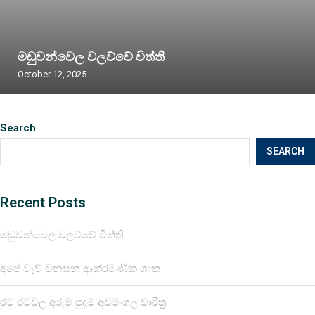
මඩුවන්වෙල වලව්වේ විත්ති
October 12, 2025
Search
SEARCH
Recent Posts
මඩුවන්වෙල වලව්වේ විත්ති
අපේ වැව් වනසන ආක්රමණික ශාක
රට රටවල අරුම පුදුම අවමංගල චාරිත්‍ර