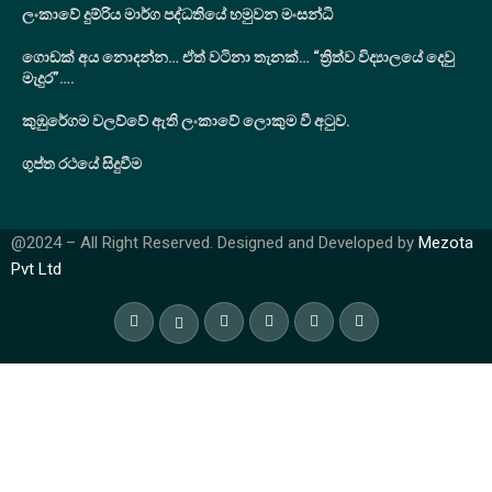
ලංකාවේ දුම්රිය මාර්ග පද්ධතියේ හමුවන මංසන්ධි
ගොඩක් අය නොදන්න… ඒත් වටිනා තැනක්… “ත්‍රිත්ව විද්‍යාලයේ දෙවු
මැදුර”….
කුඹුරේගම වලව්වේ ඇති ලංකාවේ ලොකුම වී අටුව.
ගුප්ත රථයේ සිදුවීම
@2024 – All Right Reserved. Designed and Developed by
Mezota
Pvt Ltd