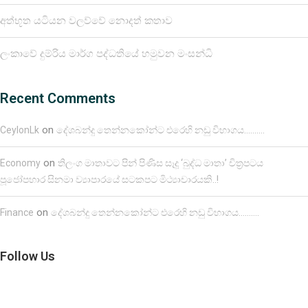
අත්භූත යටියන වලව්වේ නොදත් කතාව
ලංකාවේ දුම්රිය මාර්ග පද්ධතියේ හමුවන මංසන්ධි
Recent Comments
on
CeylonLk
දේශබන්දු තෙන්නකෝන්ට එරෙහි නඩු විභාගය……….
on
Economy
තිලංග මාතාවට පින් පිණිස සෑදූ ‘බුද්ධ මාතා’ චිත්‍රපටය
පූජෝපහාර සිනමා ව්‍යාපාරයේ සටකපට මිථ්‍යාචාරයකි..!
on
Finance
දේශබන්දු තෙන්නකෝන්ට එරෙහි නඩු විභාගය……….
Follow Us