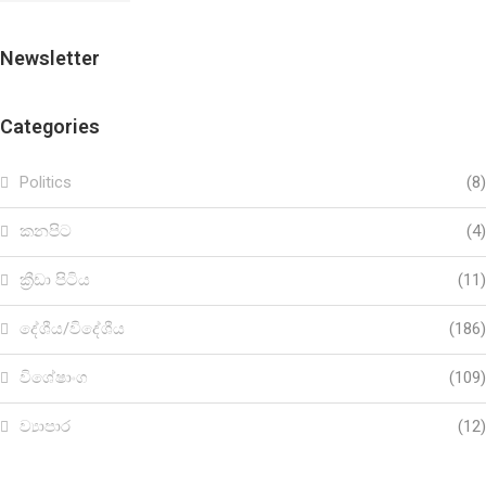
Newsletter
Categories
Politics
(8)
කනපිට
(4)
ක්‍රීඩා පිටිය
(11)
දේශීය/විදේශීය
(186)
විශේෂාංග
(109)
ව්‍යාපාර
(12)