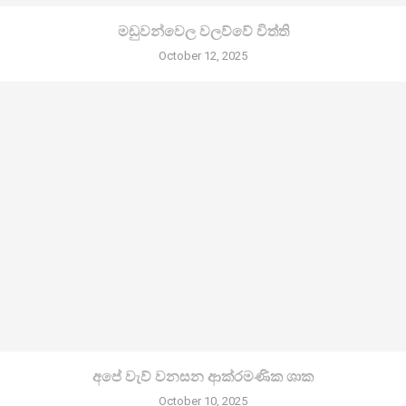
මඩුවන්වෙල වලව්වේ විත්ති
October 12, 2025
අපේ වැව් වනසන ආක්රමණික ශාක
October 10, 2025