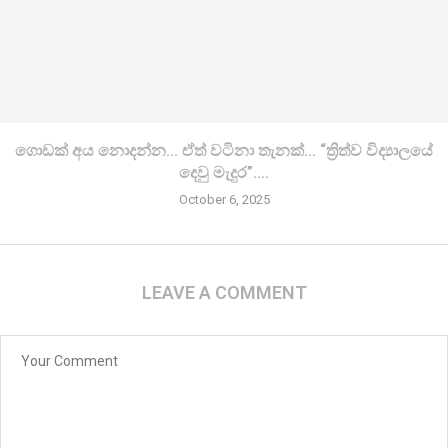
ගොඩක් අය නොදන්න… ඒත් වටිනා තැනක්… “ත්‍රිත්ව විද්‍යාලයේ
දෙවු මැදුර”….
October 6, 2025
LEAVE A COMMENT