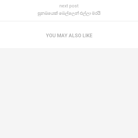
next post
සුනඛයෙක් බෙල්ලෙන් එල්ලා මරයි
YOU MAY ALSO LIKE