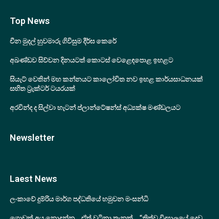
Top News
චීන මුදල් හුවමාරු ගිවිසුම දීර්ඝ කෙරේ
අඛණ්ඩව සිව්වන දිනයටත් කොටස් වෙළෙඳපොළ ඉහළට
සියැට් වෙතින් මහ කන්නයට කාලෝචිත නව ඉහළ කාර්යසාධනයක්
සහිත ට්‍රැක්ටර් ටයරයක්
අරවින්ද ද සිල්වා හැටන් ප්ලාන්ටේෂන්ස් අධ්‍යක්ෂ මණ්ඩලයට
Newsletter
Laest News
ලංකාවේ දුම්රිය මාර්ග පද්ධතියේ හමුවන මංසන්ධි
ගොඩක් අය නොදන්න… ඒත් වටිනා තැනක්… “ත්‍රිත්ව විද්‍යාලයේ දෙවු