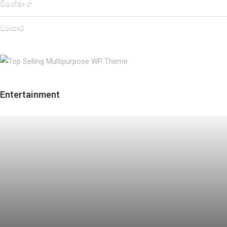
විශේෂාංග
ව්‍යාපාර
Entertainment