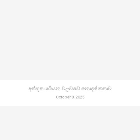
අත්භූත යටියන වලව්වේ නොදත් කතාව
October 8, 2025