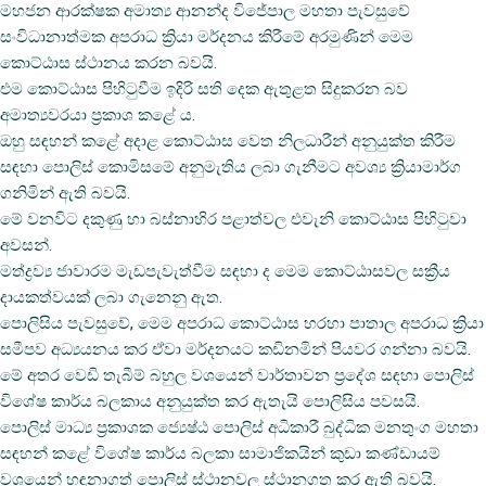
මහජන ආරක්ෂක අමාත්‍ය ආනන්ද විජේපාල මහතා පැවසුවේ
සංවිධානාත්මක අපරාධ ක්‍රියා මර්දනය කිරීමේ අරමුණින් මෙම
කොට්ඨාස ස්ථානය කරන බවයි.
එම කොට්ඨාස පිහිටුවීම ඉදිරි සති දෙක ඇතුළත සිදුකරන බව
අමාත්‍යවරයා ප්‍රකාශ කළේ ය.
ඔහු සඳහන් කළේ අදාළ කොට්ඨාස වෙත නිලධාරීන් අනුයුක්ත කිරීම
සඳහා පොලිස් කොමිසමේ අනුමැතිය ලබා ගැනීමට අවශ්‍ය ක්‍රියාමාර්ග
ගනිමින් ඇති බවයි.
මේ වනවිට දකුණු හා බස්නාහිර පළාත්වල එවැනි කොට්ඨාස පිහිටුවා
අවසන්.
මත්ද්‍රව්‍ය ජාවාරම මැඩපැවැත්වීම සඳහා ද මෙම කොට්ඨාසවල සක්‍රීය
දායකත්වයක් ලබා ගැනෙනු ඇත.
පොලිසිය පැවසුවේ, මෙම අපරාධ කොට්ඨාස හරහා පාතාල අපරාධ ක්‍රියා
සමීපව අධ්‍යයනය කර ඒවා මර්දනයට කඩිනමින් පියවර ගන්නා බවයි.
මේ අතර වෙඩි තැබීම් බහුල වශයෙන් වාර්තාවන ප්‍රදේශ සඳහා පොලිස්
විශේෂ කාර්ය බලකාය අනුයුක්ත කර ඇතැයි පොලිසිය පවසයි.
පොලිස් මාධ්‍ය ප්‍රකාශක ජ්‍යෙෂ්ඨ පොලිස් අධිකාරී බුද්ධික මනතුංග මහතා
සඳහන් කළේ විශේෂ කාර්ය බලකා සාමාජිකයින් කුඩා කණ්ඩායම්
වශයෙන් හඳුනාගත් පොලිස් ස්ථානවල ස්ථානගත කර ඇති බවයි.