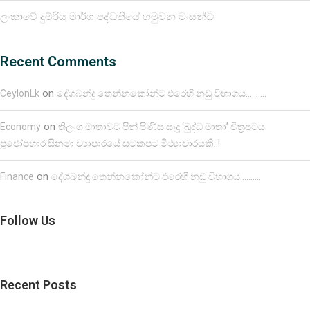
ලංකාවේ දුම්රිය මාර්ග පද්ධතියේ හමුවන මංසන්ධි
Recent Comments
on
CeylonLk
දේශබන්දු තෙන්නකෝන්ට එරෙහි නඩු විභාගය……….
on
Economy
තිලංග මාතාවට පින් පිණිස සෑදූ ‘බුද්ධ මාතා’ චිත්‍රපටය
පූජෝපහාර සිනමා ව්‍යාපාරයේ සටකපට මිථ්‍යාචාරයකි..!
on
Finance
දේශබන්දු තෙන්නකෝන්ට එරෙහි නඩු විභාගය……….
Follow Us
Recent Posts