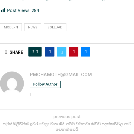
Post Views:
284
MODERN
NEWS
SOLEDAD
1
SHARE
PMCHAMOTH@GMAIL.COM
Follow Author
previous post
පැරිස් ඔලිම්පික් ඉවර වෙලා මාස 4යි. පට්ට වටිනවා කිව්ව පදක්කම්වල පාට
වෙනස් වෙයි