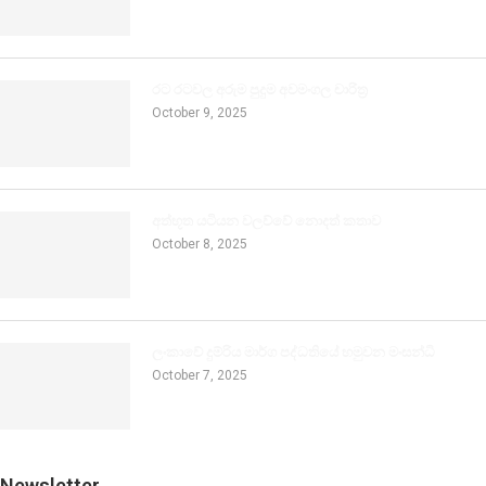
රට රටවල අරුම පුදුම අවමංගල චාරිත්‍ර
October 9, 2025
අත්භූත යටියන වලව්වේ නොදත් කතාව
October 8, 2025
ලංකාවේ දුම්රිය මාර්ග පද්ධතියේ හමුවන මංසන්ධි
October 7, 2025
Newsletter