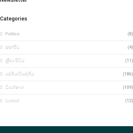
Categories
Politics
(8)
කනපිට
(4)
ක්‍රීඩා පිටිය
(11)
දේශීය/විදේශීය
(186)
විශේෂාංග
(109)
ව්‍යාපාර
(12)