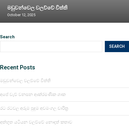
මඩුවන්වෙල වලව්වේ විත්ති
October 12, 2025
Search
SEARCH
Recent Posts
මඩුවන්වෙල වලව්වේ විත්ති
අපේ වැව් වනසන ආක්රමණික ශාක
රට රටවල අරුම පුදුම අවමංගල චාරිත්‍ර
අත්භූත යටියන වලව්වේ නොදත් කතාව