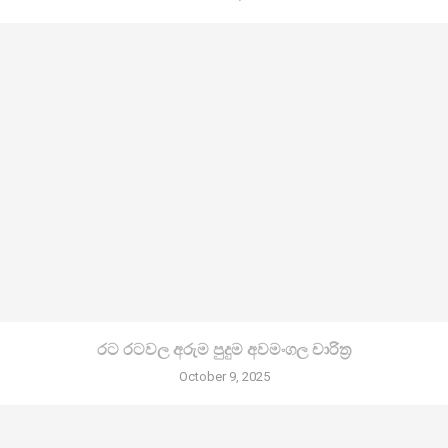
රට රටවල අරුම පුදුම අවමංගල චාරිත්‍ර
October 9, 2025