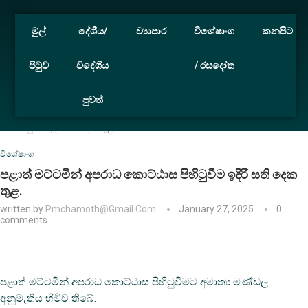
මුල්
දේශීය/
ව්‍යාපාර
විශේෂාංග
කනපිට
පිටුව
විදේශීය
/ රසදෝත
පුවත්
Home
විශේෂාංග
පළාත් මට්ටමින් අපරාධ කොට්ඨාස
පිහිටුවීම ඉදිරි සති දෙක තුළ.
විශේෂාංග
පළාත් මට්ටමින් අපරාධ කොට්ඨාස පිහිටුවීම ඉදිරි සති දෙක
තුළ.
written by
Pmchamoth@gmail.com
January 27, 2025
0
comments
පළාත් මට්ටමින් අපරාධ කොට්ඨාස පිහිටුවීමට අමාත්‍ය මණ්ඩල
අනුමැතිය හිමිව තිබේ.