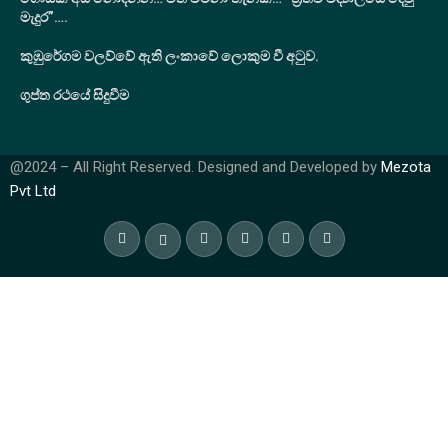
මැදුර”….
කුඹුරේගම වලව්වේ ඇති ලංකාවේ ලොකුම වී අටුව.
ගුප්ත රථයේ සිදුවීම
@2024 – All Right Reserved. Designed and Developed by
Mezota
Pvt Ltd