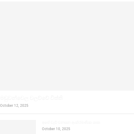
මඩුවන්වෙල වලව්වේ විත්ති
October 12, 2025
අපේ වැව් වනසන ආක්රමණික ශාක
October 10, 2025