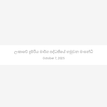
ලංකාවේ දුම්රිය මාර්ග පද්ධතියේ හමුවන මංසන්ධි
October 7, 2025