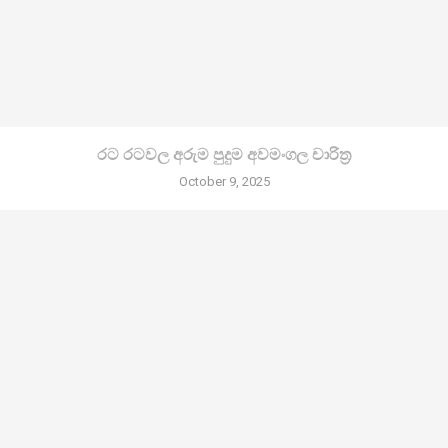
රට රටවල අරුම පුදුම අවමංගල චාරිත්‍ර
October 9, 2025