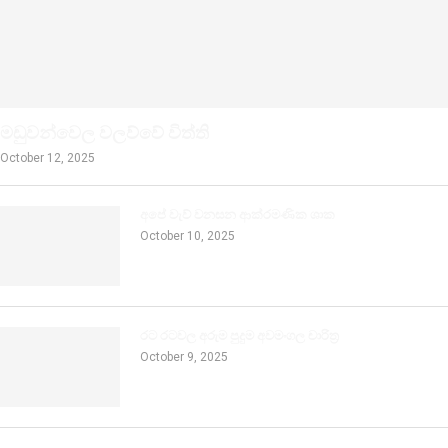
මඩුවන්වෙල වලව්වේ විත්ති
October 12, 2025
අපේ වැව් වනසන ආක්රමණික ශාක
October 10, 2025
රට රටවල අරුම පුදුම අවමංගල චාරිත්‍ර
October 9, 2025