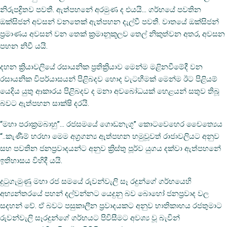
නිරුපද්‍රිතව පවතී. ඇත්පහනේ අරමුණ ද එයයි… ගර්භයේ පවතින
ඔක්සිජන් අවසන් වනතෙක් ඇත්පහන දැල්වී පවතී. වාතයේ ඔක්සිජන්
ප්‍රමාණය අවසන් වන තෙක් ක්‍රමානූකූලව තෙල් නිකුත්වන අතර, අවසන
පහන නිවී යයි.
දහන ක්‍රියාවලියේ රසායනික ප්‍රතික්‍රියාව මෙන්ම මළිනවීමේදී වන
රසායනික විපර්යාසයන් පිළිබදව හොද වැටහීමක් මෙන්ම ඊට පිළියම්
යෙදිය යුතු ආකාරය පිළිබදව ද මනා අවබෝධයක් හෙළයන් සතුව තිබූ
බවට ඇත්පහන සාක්ෂි දරයි.
“මහා පරාක්‍රමබාහු”… රජසමයේ ගොඩනැගූ” කොටවෙහෙර චෛත්‍යෙය
“..කැණීම් හරහා මෙම අග්‍රගන්‍ය ඇත්පහන හමුවූවත් රාජාවලියට අනුව
සහ පවතින ජනප්‍රවාදයන්ට අනුව ක්‍රිස්තු පූර්ව යුගය දක්වා ඇත්පහනේ
ඉතිහාසය විහිදී යයි.
දුටුගැමුණු මහා රජ සමයේ රුවන්වැලි සෑ රදුන්ගේ ගර්භයෙහි
අභ්‍යන්තරයේ පහන් දල්වන්නට යෙදුනු බව බොහෝ ජනප්‍රවාද වල
සදහන් වේ. ඒ බවට පසුකාලීන ප්‍රවාදයකට අනුව භාතිකාභය රජතුමාට
රුවන්වැලි සෑරදුන්ගේ ගර්භයට පිවිසීමට අවශ්‍ය වූ බැවින්