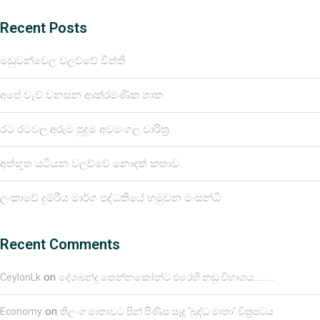
Recent Posts
මඩුවන්වෙල වලව්වේ විත්ති
අපේ වැව් වනසන ආක්රමණික ශාක
රට රටවල අරුම පුදුම අවමංගල චාරිත්‍ර
අත්භූත යටියන වලව්වේ නොදත් කතාව
ලංකාවේ දුම්රිය මාර්ග පද්ධතියේ හමුවන මංසන්ධි
Recent Comments
on
CeylonLk
දේශබන්දු තෙන්නකෝන්ට එරෙහි නඩු විභාගය……….
on
Economy
තිලංග මාතාවට පින් පිණිස සෑදූ ‘බුද්ධ මාතා’ චිත්‍රපටය