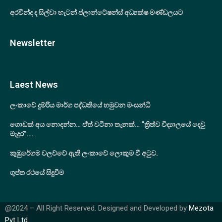
අරවින්ද ද සිල්වා හැටන් ප්ලාන්ටේෂන්ස් අධ්‍යක්ෂ මණ්ඩලයට
Newsletter
Laest News
ලංකාවේ දුම්රිය මාර්ග පද්ධතියේ හමුවන මංසන්ධි
ගොඩක් අය නොදන්න… ඒත් වටිනා තැනක්… “ත්‍රිත්ව විද්‍යාලයේ දෙවු
මැදුර”….
කුඹුරේගම වලව්වේ ඇති ලංකාවේ ලොකුම වී අටුව.
ගුප්ත රථයේ සිදුවීම
@2024 – All Right Reserved. Designed and Developed by
Mezota
Pvt Ltd