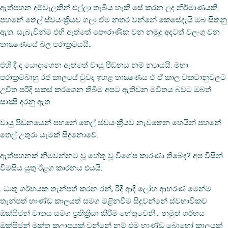
ඇත්පහන දම්වැලකින් එල්ලා තැබිය හැකි සේ කරන ලද නිර්මාණයකි.
පහනේ තෙල් ස්වයංක්‍රියව ගලා ඒම නතර වන්නේ කෙසේදැයි ඔබ සිතනු
ඇත. සැබැවින්ම එහි ඇත්තේ පෞරාණික වන නමුදු අදටත් වලංගු වන
තාක්‍ෂණයේ බල පරාක්‍රමයයි..
එහි දී ද යොදාගෙන ඇත්තේ වායු පීඩනය නම් න්‍යායයි. මහා
පරාක්‍රමබාහු රජ කාලයේ වුවද ඉහළ තාක්‍ෂණය ඒ ඒ කාල වකවානුවලට
උචිත පරිදි සකස් කරගෙන තිබීම අපට ඇතිවන මවිතය බවට ඔබත්
සාක්‍ෂි දරනු ඇත.
වායු පීඩනයෙන් පහනේ තෙල් ස්වයංක්‍රීයව නැවතෙන හෙයින් පහනේ
තෙල් උතුරා යෑමක් සිදුනොවේ.
ඇත්පහනක් නිමවන්නට වූ හේතු වූ විශේෂ කාරණා තිබේද? අප විසින්
විමසිය යුතු ඊළග කාරනය එයයි.
. ධාතු ගර්භයක තැන්පත් කරන රන්, රිදී ආදී ලෝහ ආභරණ මෙන්ම
තැන්පත් භාණ්ඩ කාලයත් සමග මළිනවීම සිදුවන්නේ ස්වභාවිකව
ඔක්සිජන් වාතය සමග ප්‍රතික්‍රියා කිරීම හේතුවෙනි… නමුත් ගර්භය
ඔක්සිජන් මුක්ත කලාපයක් වන්නේ නම් එම භාණ්ඩ බොහෝ කාලයක්