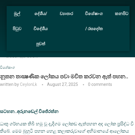
මුල්
දේශීය/
ව්‍යාපාර
විශේෂාංග
කනපිට
පිටුව
විදේශීය
/ රසදෝත
පුවත්
Home
විශේෂාංග
නූතන තාක්‍ෂණික ලෝකය පවා මවිත
කරවන ඇත් පහන..
විශේෂාංග
නූතන තාක්‍ෂණික ලෝකය පවා මවිත කරවන ඇත් පහන..
written by
CeylonLk
August 27, 2025
0 comments
සටහන..අරුනඩෙල් විජේරත්න
ධාතු ගර්භයක තිබී හමු වූ දැදිගම ලෝකඩ ඇත්පහන අද ලෝක ප්‍රසිද්ධ වී
තිබේ. මෙම බුහුටි පහන හෙළ කලාකරුවාගේ අභිමානයේ ආලෝකය