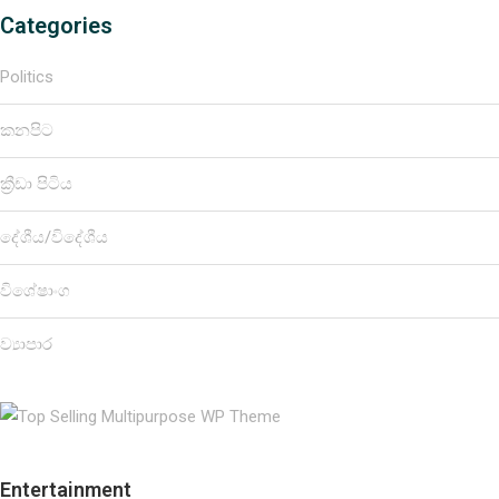
Categories
Politics
කනපිට
ක්‍රීඩා පිටිය
දේශීය/විදේශීය
විශේෂාංග
ව්‍යාපාර
Entertainment