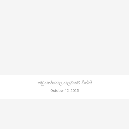
මඩුවන්වෙල වලව්වේ විත්ති
October 12, 2025