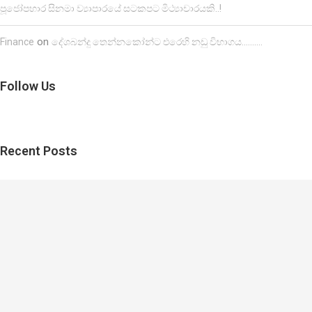
පූජෝපහාර සිනමා ව්‍යාපාරයේ සටකපට මිථ්‍යාචාරයකි..!
on
Finance
දේශබන්දු තෙන්නකෝන්ට එරෙහි නඩු විභාගය……….
Follow Us
Recent Posts