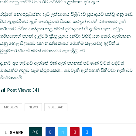
භාවනානුයෝගීව සිට ඊට පිවිසීමට උත්සාහ දරා ඇත…
රජුගේ නොපසුබස්නා දැඩි උත්සාහය පිළිබදව ප්‍රසාදයට පත්වූ ශක්‍ර දෙව්
ඊට ඇතුළුවීමට ඇති දොරටුවක් විවෘත කරදුන් බවත් රජතෙමේ ඉන්
ගර්භයට පිවිස වන්දනා කළ බවත් ප්‍රවාදයන් හී දැකිය හැක.. ස්ථුප
ගර්භයන්හි පහන් දැල්වීම ක්‍රි.පූ යුගය දක්වා විහිදී යන අතර, ඇත්පහන
යනු හෙළ විද්‍යාවේ සහ තාක්ෂණයේ මෙන්ම කලාවේද අද්විතීය
මුහුම්කරණයක් බවත් මොනවට පැහැදිලි වේ…
දැනට අප හමුවේ ඇත්තේ එක් ඇත් පහනක් පමණක් වුවත් විද්වත්
මතයන්ට අනුව සෑම ස්ථූපයකම… මෙවැනි ඇත්පහන් පිහිටවා ඇති බව
විශ්වාසයයි..
Post Views:
341
MODERN
NEWS
SOLEDAD
0
SHARE