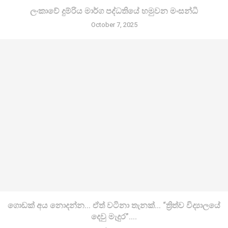
ලංකාවේ දුම්රිය මාර්ග පද්ධතියේ හමුවන මංසන්ධි
October 7, 2025
ගොඩක් අය නොදන්න… ඒත් වටිනා තැනක්… “ත්‍රිත්ව විද්‍යාලයේ
දෙවු මැදුර”….