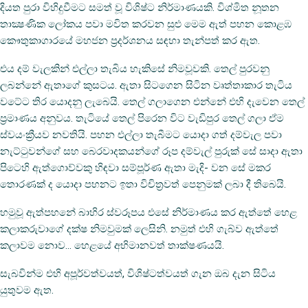
දියත පුරා විහිදුවීමට සමත් වූ විශිෂ්ට නිර්මාණයකි. විශ්මිත නූතන
තාක්‍ෂණික ලෝකය පවා මවිත කරවන සුළු මෙම ඇත් පහන කොළඹ
කෞතුකාගාරයේ මහජන ප්‍රදර්ශනය සඳහා තැන්පත් කර ඇත.
එය දම් වැලකින් එල්ලා තැබිය හැකිසේ නිමවූවකි. තෙල් පුරවනු
ලබන්නේ ඇතාගේ කුසටය. ඇතා සිටගෙන සිටින වෘත්තාකාර තැටිය
වටේට තිර යොදනු ලැබෙයි. තෙල් ගලාගෙන එන්නේ එහි දැවෙන තෙල්
ප්‍රමාණය අනුවය. තැටියේ තෙල් පිරෙන විට වැඩිපුර තෙල් ගලා ඒම
ස්වයංක්‍රීයව නවතියි. පහන එල්ලා තැබීමට යොදා ගත් දම්වැල පවා
නැට්ටුවන්ගේ සහ බෙරවාදකයන්ගේ රූප දම්වැල් පුරුක් සේ සාදා ඇතා
පිටෙහි ඇත්ගොව්වකු හිඳවා සම්පූර්ණ ඇතා මැදි- වන සේ මකර
තොරණක් ද යොදා පහනට ඉතා විචිත්‍රවත් පෙනුමක් ලබා දී තිබෙයි.
හමුවූ ඇත්පහනේ බාහිර ස්වරූපය එසේ නිර්මාණය කර ඇත්තේ හෙළ
කලාකරුවාගේ දක්ෂ නිමවුමක් ලෙසිනි. නමුත් එහි ගැබ්ව ඇත්තේ
කලාවම නොව… හෙළයේ අභිමානවත් තාක්ෂණයයි.
සැබවින්ම එහි අපූර්වත්වයත්, විශිෂ්ටත්වයත් ගැන ඔබ දැන සිටිය
යුතුවම ඇත.