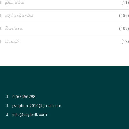
ක්‍රීඩා පිටිය
(11)
දේශීය/විදේශීය
(186)
විශේෂාංග
(109)
ව්‍යාපාර
(12)
0763456788
jwephoto2010@gmail.com
info@ceylonlk.com