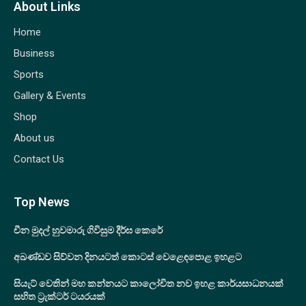
About Links
Home
Business
Sports
Gallery & Events
Shop
About us
Contact Us
Top News
චීන මුදල් හුවමාරු ගිවිසුම දීර්ඝ කෙරේ
අඛණ්ඩව සිව්වන දිනයටත් කොටස් වෙළෙඳපොළ ඉහළට
සියැට් වෙතින් මහ කන්නයට කාලෝචිත නව ඉහළ කාර්යසාධනයක්
සහිත ට්‍රැක්ටර් ටයරයක්