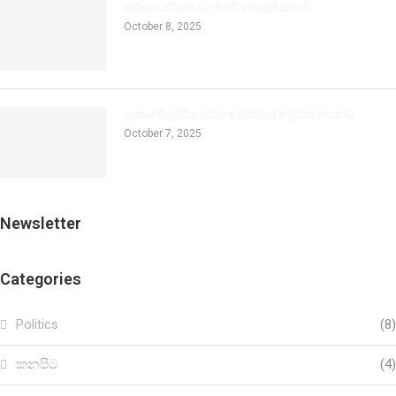
අත්භූත යටියන වලව්වේ නොදත් කතාව
October 8, 2025
ලංකාවේ දුම්රිය මාර්ග පද්ධතියේ හමුවන මංසන්ධි
October 7, 2025
Newsletter
Categories
Politics
(8)
කනපිට
(4)