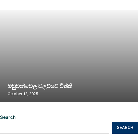
මඩුවන්වෙල වලව්වේ විත්ති
October 12, 2025
Search
SEARCH