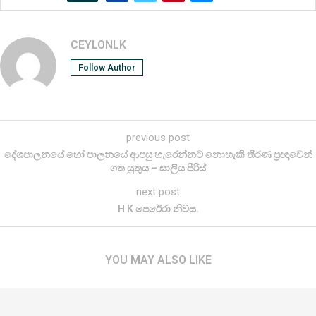
CEYLONLK
Follow Author
previous post
දේශපාලනයේ හෝ පාලනයේ ආපසු හැරෙන්නට නොහැකි තීරණ ප්‍රඥාවෙන්
ගත යුතුය – සාලිය පීරිස්
next post
H K පෙරේරා නිවස.
YOU MAY ALSO LIKE