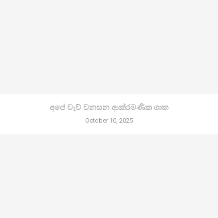
අපේ වැව් වනසන ආක්රමණික ශාක
October 10, 2025