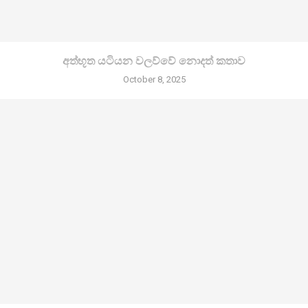
අත්භූත යටියන වලව්වේ නොදත් කතාව
October 8, 2025