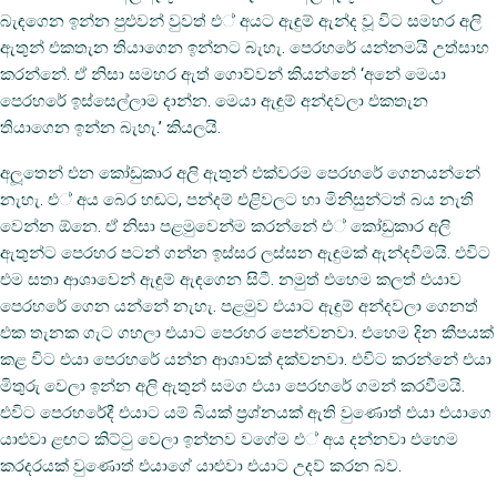
බැඳගෙන ඉන්න පුළුවන් වුවත් එ් අයට ඇඳුම් ඇන්ද වූ විට සමහර අලි
ඇතුන් එකතැන තියාගෙන ඉන්නට බැහැ. පෙරහරේ යන්නමයි උත්සාහ
කරන්නේ. ඒ නිසා සමහර ඇත් ගොව්වන් කියන්නේ ‘අනේ මෙයා
පෙරහරේ ඉස්සෙල්ලාම දාන්න. මෙයා ඇඳුම් අන්දවලා එකතැන
තියාගෙන ඉන්න බැහැ.’ කියලයි.
අලූතෙන් එන කෝඩුකාර අලි ඇතුන් එක්වරම පෙරහරේ ගෙනයන්නේ
නැහැ. එ් අය බෙර හඬට, පන්දම් එළිවලට හා මිනිසුන්ටත් බය නැති
වෙන්න ඕනෙ. ඒ නිසා පළමුවෙන්ම කරන්නේ එ් කෝඩුකාර අලි
ඇතුන්ට පෙරහර පටන් ගන්න ඉස්සර ලස්සන ඇඳුමක් ඇන්දවීමයි. එවිට
එම සතා ආශාවෙන් ඇඳුම් ඇඳගෙන සිටී. නමුත් එහෙම කලත් එයාව
පෙරහරේ ගෙන යන්නේ නැහැ. පළමුව එයාට ඇඳුම් අන්දවලා ගෙනත්
එක තැනක ගැට ගහලා එයාට පෙරහර පෙන්වනවා. එහෙම දින කීපයක්
කළ විට එයා පෙරහරේ යන්න ආශාවක් දක්වනවා. එවිට කරන්නේ එයා
මිතුරු වෙලා ඉන්න අලි ඇතුන් සමග එයා පෙරහරේ ගමන් කරවීමයි.
එවිට පෙරහරේදී එයාට යම් බියක් ප‍්‍රශ්නයක් ඇති වුණොත් එයා එයාගෙ
යාළුවා ළඟට කිට්ටු වෙලා ඉන්නව වගේම එ් අය දන්නවා එහෙම
කරදරයක් වුණොත් එයාගේ යාළුවා එයාට උදව් කරන බව.