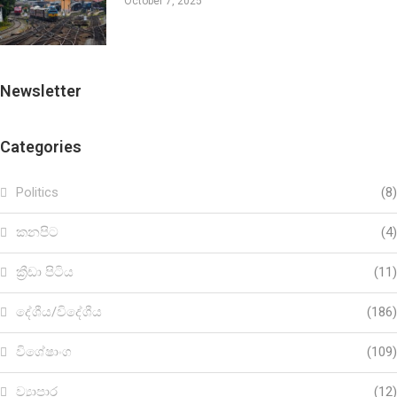
October 7, 2025
Newsletter
Categories
Politics
(8)
කනපිට
(4)
ක්‍රීඩා පිටිය
(11)
දේශීය/විදේශීය
(186)
විශේෂාංග
(109)
ව්‍යාපාර
(12)