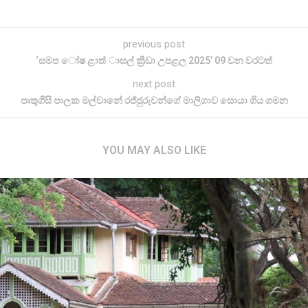
previous post
‘සමප ෝෂ ළාත් ාසල් ක්‍රීඩා උපළල 2025’ 09 වන වරටත්
next post
පෘතුගීසි පාලක මල්වානේ රජ්ජුරුවන්ගේ මාලිගාව සොයා ගිය ගමන
YOU MAY ALSO LIKE