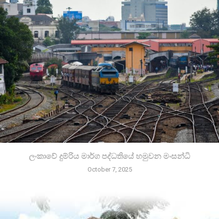
ලංකාවේ දුම්රිය මාර්ග පද්ධතියේ හමුවන මංසන්ධි
October 7, 2025