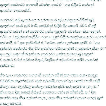
ඇතුන් පෙරහරට සහභාගි වෙන්න පෙර එ් අය එළියට ගන්නේ
ආසන්න නැකතකිනි.
පෙරහරට අලි ඇතුන් ගෙනයන්න පෙර අලි හාම්පුතුන් විසින් අලි
ඇතුන්ගේ කරේ පුංචි මිණි ජෝඩුවක් බැඳීම සිදු කෙරේ. එවිට ඒ අලි
ඇතුන්ට තමන් දැන් පෙරහරට යන්න සූදානම් වෙන්නෙ කියා හැෙඟ්.
එවිට එ් අලින්ගේ හැසිරීම් රටාව ඔවුන් විසින් සම්පූර්ණයෙන්ම වෙනස්
කර ගනී. එ් අය ඉක්මනින් එ් ගමන යන්න උත්සාහ කරයි. එ් අය
දන්නවා පෙරහරට ගිය විට තමන්ගෙ වර්ගයා මුණ ගැසෙනවා කියා. එ්
අය පුදුම සතුටකින් ඉන්නෙ පෙරහරට යන්න. සමහර අලි ඇතුන්
වසරකට වරක් හමුවන මිතුරු මිතුරියන් හමුවෙන්න හරිම ආශාවක්
දක්වනවා.
ශී‍්‍ර දළදා පෙරහරට සහභාගි වෙන්න පයින් එන එකම ඇතා කරඬුව
වඩමවන නැදුන්ගමුවේ රාජා පමණයි. එයාගේ දළ දෙකට හානි වෙයි
කියලා එයා ලොරිවල නග්ගලා එවන්න අයිතිකරු කැමති නැහැ. එ්
නිසා එයා දින හතක් තිස්සේ පෙරහරට එන්නේ පයින්මයි. එ් දින
හතේම එයා නිදා ගන්නේ නැහැ. එයා නිදා ගන්නේ එයාගෙ ගෙදර ඇත්
ගාලෙ පමණයි.