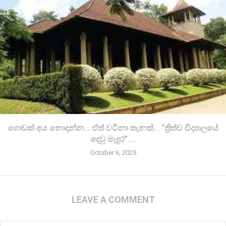
ගොඩක් අය නොදන්න… ඒත් වටිනා තැනක්… “ත්‍රිත්ව විද්‍යාලයේ
දෙවු මැදුර”….
October 6, 2025
LEAVE A COMMENT