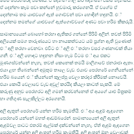
මෙම පෙරහරේදී පමණයි. ඒ දෙන්න ගාල් කර බඳින්නේ එකම තැනකයි.
ඒ දෙන්නා කෑම පවා කන්නේ හුවමාරු කරගෙනයි. ඒ වගේම ඒ
දෙන්නාම තම යාළුවගේ ඇත් ගොව්වන් පවා හොඳින් හඳුනයි. එ්
දෙන්නම තමන්ගේ යාළුවගේ ඇත්ගොව්වගේ අණට පවා හරිම කීකරුයි.
සාමාන්‍යයෙන් බොහෝ තරහා ඇතිකර ගන්නේ පිරිමි අලින්. තවත් පිරිමි
අලියෙක් සමග තාරුණ්‍යයට හා නායකත්වයට යම් ප‍්‍රශ්න ඇති වුණොත්
එ් අලි තරහා වෙනවා. එවිට එ් අලි එ් තරහා වසර ගණනාවක් තියා
ගනී. එ් අලි හොඳට හඳුනන නිසා හැම විටම එ් අය එකට
මුණගස්වන්නේ නැහැ. තවත් කෙනෙක් තමයි මාලිගාවේ ජනරාජා ඇතා.
එයා ළඟ තිබෙන්නේ අමුතුම තාලෙ වැඩ. එයාව පෙරහරේ ගෙනියන්නේ
හරිම බයෙන්. එ් කියන්නේ කුලප්පු වෙලා කරදර කිරීමක් නොවෙයි.
එයා කොයි වෙලාවෙ වැඩ අවුල් කරයිද කියලා කාටත් සැකයි. මේ
කරුණු අනුව පෙරහරට අලි ගමන් කරවන්නෙත් ඒ අයගේ යාළු මිත‍්‍රකම්
හා ගතිගුණ සැලකිල්ලට අරගෙනයි.
අලි ඇතුන් පෙරහරේ යන්න හරිම කැමතියි. එ් අය ඇඳුම් ඇඳගෙන
පෙරහරේ යන්නේ මහත් ආඩම්බරෙන්. සාමාන්‍යයෙන් අලි ඇතුන්
ඇඳුම්වල පාටට එතරම් ඇල්මක් දක්වන්නේ නැහැ. ඒත් ඇඳුම් ඇඳගෙන
පෙරහරේ යන්න අලි ඇතුන් හරිම කැමතියි. අලි ඇතුන් ඕන වෙලාවක්