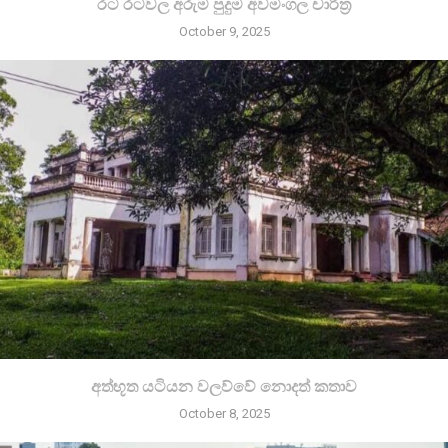
රට රටවල අරුම පුදුම අවමංගල චාරිත්‍ර
October 9, 2025
අත්භූත යටියන වලව්වේ නොදත් කතාව
October 8, 2025