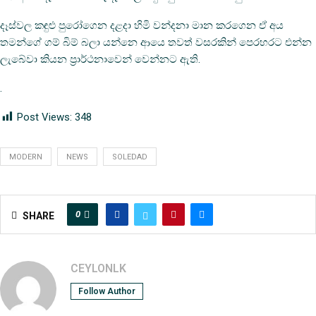
දෑස්වල කඳුළු පුරෝගෙන දළදා හිමි වන්දනා මාන කරගෙන ඒ අය
තමන්ගේ ගම් බිම් බලා යන්නෙ ආයෙ තවත් වසරකින් පෙරහරට එන්න
ලැබේවා කියන ප‍්‍රාර්ථනාවෙන් වෙන්නට ඇති.
.
Post Views:
348
MODERN
NEWS
SOLEDAD
0
SHARE
CEYLONLK
Follow Author