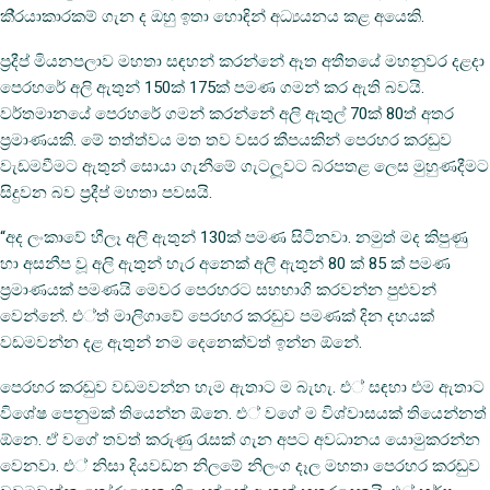
කි‍්‍රයාකාරකම් ගැන ද ඔහු ඉතා හොඳින් අධ්‍යයනය කළ අයෙකි.
ප‍්‍රදීප් මියනපලාව මහතා සඳහන් කරන්නේ ඈත අතීතයේ මහනුවර දළදා
පෙරහරේ අලි ඇතුන් 150ක් 175ක් පමණ ගමන් කර ඇති බවයි.
වර්තමානයේ පෙරහරේ ගමන් කරන්නේ අලි ඇතුල් 70ක් 80ත් අතර
ප‍්‍රමාණයකි. මේ තත්ත්වය මත තව වසර කීපයකින් පෙරහර කරඬුව
වැඩමවීමට ඇතුන් සොයා ගැනීමේ ගැටලූවට බරපතළ ලෙස මුහුණදීමට
සිදුවන බව ප‍්‍රදීප් මහතා පවසයි.
“අද ලංකාවේ හීලෑ අලි ඇතුන් 130ක් පමණ සිටිනවා. නමුත් මද කිපුණු
හා අසනීප වූ අලි ඇතුන් හැර අනෙක් අලි ඇතුන් 80 ක් 85 ක් පමණ
ප‍්‍රමාණයක් පමණයි මෙවර පෙරහරට සහභාගි කරවන්න පුළුවන්
වෙන්නේ. එ්ත් මාලිගාවේ පෙරහර කරඬුව පමණක් දින දහයක්
වඩමවන්න දළ ඇතුන් නම දෙනෙක්වත් ඉන්න ඕනේ.
පෙරහර කරඬුව වඩමවන්න හැම ඇතාට ම බැහැ. එ් සඳහා එම ඇතාට
විශේෂ පෙනුමක් තියෙන්න ඕනෙ. එ් වගේ ම විශ්වාසයක් තියෙන්නත්
ඕනෙ. ඒ වගේ තවත් කරුණු රැසක් ගැන අපට අවධානය යොමුකරන්න
වෙනවා. එ් නිසා දියවඩන නිලමේ නිලංග දෑල මහතා පෙරහර කරඬුව