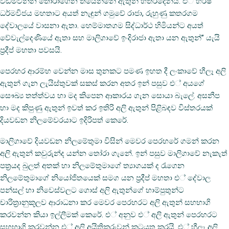
වඩමවන්න තෝරාගෙන තියෙන්නේ ඇතුන් හතරදෙනයි. එ් හර්ෂ
ධර්මවිජය මහතාට අයත් නැඳුන් ගමුවේ රාජා, රුහුණු කතරගම
දේවාලයේ වාසනා ඇතා. හෙම්මාතගම සිද්ධාර්ථ හිමියන්ට අයත්
වේවැල්දෙණියේ ඇතා සහ මාලිගාවේ ඉංදිරාජා ඇතා යන ඇතුන්” යැයි
ප‍්‍රදීප් මහතා පවසයි.
පෙරහර ආරම්භ වෙන්න මාස තුනකට පමණ ඉහත දී ලංකාවේ හීලෑ අලි
ඇතුන් ගැන ලැයිස්තුවක් සකස් කරන අතර ඉන් පසුව එ් අයගේ
සෞඛ්‍ය තත්ත්වය හා මද කිපෙන ආකාරය ගැන සොයා බැලේ. අසනීප
හා මද කිපුණු ඇතුන් ඉවත් කර ඉතිරි අලි ඇතුන් පිළිබඳව විස්තරයක්
දියවඩන නිලමේවරයාට ඉදිරිපත් කෙරේ.
මාලිගාවේ දියවඩන නිලමේතුමා විසින් මෙවර පෙරහරේ ගමන් කරන
අලි ඇතුන් කවුරුන්ද යන්න තෝරා ගැනේ. ඉන් පසුව මාලිගාවේ නැකැත්
පත‍්‍රයද බුලත් අතක් හා නිලමේතුමාගේ ත්‍යාගයක් ද රැගෙන
නිලමේතුමාගේ නියෝජිතයෙක් සමග යන ප‍්‍රදීප් මහතා එ් දේවාල
පන්සල් හා නිවෙස්වලට ගොස් අලි ඇතුන්ගේ හාම්පුතුන්ට
චාරිත‍්‍රානුකූලව ආරාධනා කර මෙවර පෙරහරට අලි ඇතුන් සහභාගි
කරවන්න කියා ඉල්ලීමක් කෙරේ. එ් අනුව එ් අලි ඇතුන් පෙරහරට
සහභාගි කරවන්න එ් අලි අයිතිකරුවන් කටයුතු කරයි. එ් හීලෑ අලි