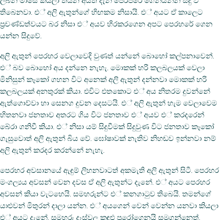
ලබන මාසෙ කියලා තියන අයත් දැන් පෙරපරේ ගෙනියන්න සිදු වී
තිබෙනවා. එ් අලි ඇතුන්ගේ හිඟකම නිසායි. එ් අයට ඒ කාලෙට
ප‍්‍රචණ්ඩත්වයට බර නිසා එ් අයව හිරකරගෙන අපට පෙරහරේ ගෙන
යන්න සිදුවේ.
අලි ඇතුන් පෙරහර වෙලාවෙදි වුණත් යන්නේ බොහෝ කල්පනාවෙන්.
එ් බව බොහෝ අය දන්නෙ නැහැ. මොකක් හරි කලබලයක් වෙලා
මිනිසුන් කෑකෝ ගහන විට අනෙක් අලි ඇතුන් දන්නවා මොකක් හරි
කලබලයක් අනතුරක් කියා. එවිට එතකොට එ් අය නිතරම දුවන්නේ
ඇත්ගොව්වා හා සෙනග දුවන දෙසටයි. එ් අලි ඇතුන් හැම වෙලාවෙම
හිතනවා ජනතාව අතරට ගිය විට ජනතාව එ් අයව එ් කරදරෙන්
බේරා ගනිවී කියා. එ් නිසා යම් සිදුවීමක් සිදුවුණ විට ජනතාව කෑකෝ
ගැසුවොත් අලි ඇතුන් බිය වේ. ඝෝෂාවක් නැතිව නිහඬව ඉන්නවා නම්
අලි ඇතුන් කරදර කරන්නේ නැහැ.
පෙරහර අවසානයේ ඇඳුම් ලිහනවාටත් අකමැති අලි ඇතුන් සිටී. පෙරහර
මංගල්‍යය අවසන් වෙන දවස ඒ අලි ඇතුන්ට දැනේ. එ් අයට පෙරහර
අවසන් කියා වැටහෙයි. සමහරුන්ට එ් කනගාටුව තිබෙයි. තමන්ගේ
යාළුවන් මිතුරන් දාලා යන්න. එ් අයගෙන් වෙන් වෙන්න යනවා කියලා
එ් අයට දැනේ. සමහරු දෑස්වල කඳුළු පුරෝගෙනයි සමුගන්නෙත්.