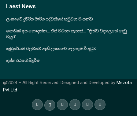
Laest News
ලංකාවේ දුම්රිය මාර්ග පද්ධතියේ හමුවන මංසන්ධි
ගොඩක් අය නොදන්න… ඒත් වටිනා තැනක්… “ත්‍රිත්ව විද්‍යාලයේ දෙවු
මැදුර”….
කුඹුරේගම වලව්වේ ඇති ලංකාවේ ලොකුම වී අටුව.
ගුප්ත රථයේ සිදුවීම
@2024 – All Right Reserved. Designed and Developed by
Mezota
Pvt Ltd