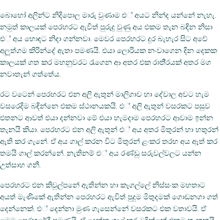
බොහෝ අලින්ට නිදිපොල මාරු වුණාම එ් අයට නින්ද යන්නේ නැහැ.
නමුත් කාලයක් පෙරහරට ඇවිත් පුරුදු වුණු අය එකම තැන බඳින නිසා
එ් අය හොඳට නිදා ගන්නවා. මෙවර පෙරහරට දුර බැහැර සිට අවේ
අලූත්ගම කිරින්දේ ඇතා පමණයි. එයා ලොරියක නංවාගෙන දින දෙකක
කාලයක් ගත කර මහනුවරට රැගෙන ආ අතර එක රාති‍්‍රයක් අතර මග
නවාතැන් ගත්තේය.
රට වටෙන් පෙරහරට එන අලි ඇතුන් මාලිගාව හා දේවාල අවට හැම
වසරෙදිම බඳින්නෙ එකම ස්ථානයකයි. එ් අලි ඇතුන් වසරකට පසුව
එතනට ආවත් එයා දන්නවා මේ එයා හැමදාම පෙරහරට ආවාම ඉන්න
තැනයි කියා. පෙරහරට එන අලි ඇතුන් එ් අය අතර මිතුරන් හා හතුරන්
ඇති කර ගැනේ. ඒ අය ගාල් කරන විට මිතුරන් ළංකර තරහ අය ඈත් කර
තමයි ගාල් කරන්නේ. නැතිනම් එ් අය රණ්ඩු සරුවල්වලට යන්න
උත්සාහ ගනී.
පෙරහරට එන කිවුල්පනේ ඇතින්න හා කෑගල්ලේ නිස්සංක මහතාට
අයත් මැණිකේ ඇතින්න පෙරහරට ඇවිත් පුදුම මිතුදමක් ගොඩනගා ගත්
දෙන්නෙක්. එ් දෙන්නා මුණ ගැසෙන්නේ වසරකට එක වතාවයි. ඒ