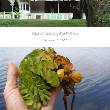
මඩුවන්වෙල වලව්වේ විත්ති
October 12, 2025