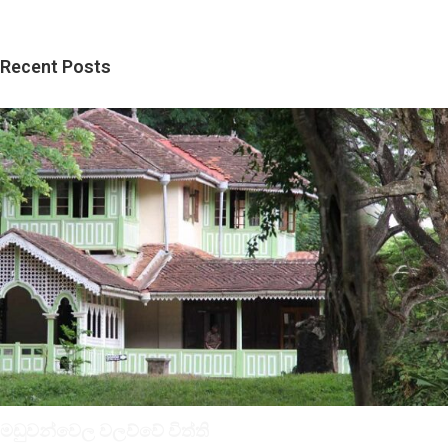
Recent Posts
මඩුවන්වෙල වලව්වේ විත්ති