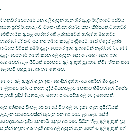
.
මහනුවර පෙරහරේ යන අලි ඇතුන් ගැන ශී‍්‍ර දළදා මාලිගාවේ සේවය
කරන ප‍්‍රදීප් මියනපලාව මහතා කියන රසබර කතා කිහිපයක්.මහනුවර
ඓතිහාසික ඇසළ පෙරහර අති උත්කර්ෂවත් අන්දමින් මහනුවර
නගරයේ වීදි සංචාරය කර හමාර කළේ රාත්‍රියෙයි. දෙස් විදෙස් ලක්ෂ
සංඛ්‍යාත පිරිසක් මෙම දළදා පෙරහර ඉතා ආශාවෙන් නැරඹුවෝය. මෙම
දළදා පෙරහරේ ගමන් කරන අලි ඇතුන් දෙස බොහෝ දෙනා ඉතා
ආශාවෙන් බලා සිටියත් පෙරහරට අලි ඇතුන් සූදානම් කිරීම හිතන තරම්
ලෙහෙසි පහසු දෙයක් නම් නොවේ.
මෙ රට අලි ඇතුන් ගැන ඉතා හොඳින් දන්නා අය අතරින් ශී‍්‍ර දළදා
මාලිගාවේ සේවය කරන ප‍්‍රදීප් මියනපලාව මහතාට හිමිවන්නේ විශේෂ
තැනකි. ප‍්‍රදීප් මියනපලාව මහතා පාරම්පරික අලි වෙද මහතෙකි.
ඈත අතීතයේ සිංහල රජ සමයේ සිට අලි වෙදකම් ගැන ප‍්‍රසිද්ධියක්
උසුලන පරම්පරාවකින් පැවැත එන අප රටේ ළාබාලම හස්ති
වෛද්‍යවරයා ප‍්‍රදීප් මහතායි. ඔහුට අප රටේ සිටින හීලෑ අලි ඇතුන් දුටු
සැනින් හඳුනා ගත හැකි අතර අලි ඇතුන් ගැන මෙන් ම අලි ඇතුන් ගේ