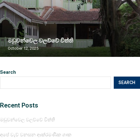
මඩුවන්වෙල වලව්වේ විත්ති
October 12, 2025
Search
SEARCH
Recent Posts
මඩුවන්වෙල වලව්වේ විත්ති
අපේ වැව් වනසන ආක්රමණික ශාක