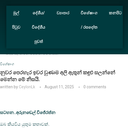
මුල්
දේශීය/
ව්‍යාපාර
විශේෂාංග
කනපිට
පිටුව
විදේශීය
/ රසදෝත
පුවත්
Home
විශේෂාංග
නුවර පෙරහැර ඉවර වුණාම අලි ඇතුන්
කඳුළු සලන්නේ මෙන්න මේ නිසයි.
විශේෂාංග
නුවර පෙරහැර ඉවර වුණාම අලි ඇතුන් කඳුළු සලන්නේ
මෙන්න මේ නිසයි.
written by
CeylonLk
August 11, 2025
0 comments
සටහන..අරුනඩෙල් විජේරත්න
ඔබ කියවිය යුතුම කතාවක්..