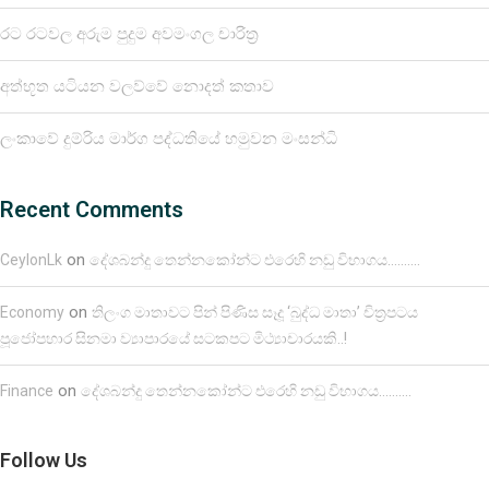
රට රටවල අරුම පුදුම අවමංගල චාරිත්‍ර
අත්භූත යටියන වලව්වේ නොදත් කතාව
ලංකාවේ දුම්රිය මාර්ග පද්ධතියේ හමුවන මංසන්ධි
Recent Comments
on
CeylonLk
දේශබන්දු තෙන්නකෝන්ට එරෙහි නඩු විභාගය……….
on
Economy
තිලංග මාතාවට පින් පිණිස සෑදූ ‘බුද්ධ මාතා’ චිත්‍රපටය
පූජෝපහාර සිනමා ව්‍යාපාරයේ සටකපට මිථ්‍යාචාරයකි..!
on
Finance
දේශබන්දු තෙන්නකෝන්ට එරෙහි නඩු විභාගය……….
Follow Us