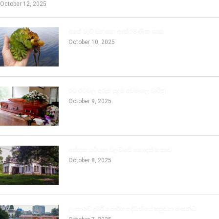
October 12, 2025
අපේ වැව් වනසන ආක්රමණික ශාක
October 10, 2025
රට රටවල අරුම පුදුම අවමංගල චාරිත්‍ර
October 9, 2025
අත්භූත යටියන වලව්වේ නොදත් කතාව
October 8, 2025
ලංකාවේ දුම්රිය මාර්ග පද්ධතියේ හමුවන මංසන්ධි