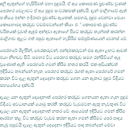
අලි ඇතුන්ගේ හැසිරීමත් මහා පුදුමයි. ඒ අය කොපමණ ප‍්‍රචණ්ඩ වුණත්
පෙරහර වෙලාවට ඒ අය පුදුම සංවරකමක් දක්වයි. දැන් මාලිගාවේ ඇත්
පංතියෙ ඉන්න ඉංදිරාජා ප‍්‍රචණ්ඩ ඇතෙක්. සමහරු පුදුම වෙනවා මෙයා
කොහොමද කරඬුව වඩම්මවන්නේ කියා. එ් කොපමණ ප‍්‍රචණ්ඩ
චරිතයක් වුවත් ඇඳුම් අන්දවා ඇතාගේ පිටේ කරඬුව තැන්පත් කරන්න
මාළිගාව තුළට ගත් පසුව ඇතාගේ හැසිරීම සම්පූර්ණයෙන් වෙනස් වේ.
පෙරහරේ ශිල්පීන්, බෙරකරුවන්, පන්දම්කරුවන් එම ඇතා ළඟට ආවත්
එයා නිහඬව සිටී. සමහර විට පෙරහර කරඬුව සමග රන්සිවිගේ ඇද
වුණොත් ඇති. පෙරහරේ ගමන් කිරීම නතර කරයි. එක අඩියක්වත්
ඉදිරියට තබන්නේ නැත. පෙරහර කරඬුව රැගත් ඇතා පෙරහරේ ගමන්
කරන විට දැල ඇතුන් දෙදෙනා කරඬුව ගෙන යන ඇතාට පුදුම විදියට
සහයෝගය දක්වයි.
දැලෙ යන ඇතුන් දෙදෙනාත් පෙරහර කරඬුව ගෙනයන ඇතා ගැන පුදුම
විදියට අවධානයක් යොමු කරති. කරඬුව වැඩමවන ඇතු නැවතුණ විට
දැලෙ යන ඇතුන් දෙදෙනාත් නතර වේ. ආයෙමත් ඉදිරියට ගමන් කිරීම
ආරම්භ කළ විට කරඬුව වැඩම කරන ඇතා ගමන් කිරීමට පෙර පාදය
තැබූ පසුවයි දැලෙ ඇතුන් දෙදෙනා ඉදිරියට පාද තබන්නේ මේවා