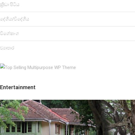
ක්‍රීඩා පිටිය
දේශීය/විදේශීය
විශේෂාංග
ව්‍යාපාර
Entertainment