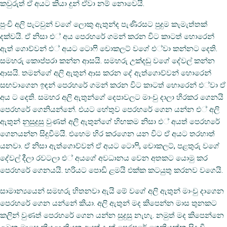
කවුරුත් ඒ අයට කියා දුන් ඒවා නම් නොවෙයි.
පුංචි අලි පැටවුන් වගේ ලොකු ඇතුන්ද පැණිරසට පුදුම කැමැත්තක්
දක්වයි. ඒ නිසා එ් අය පෙරහරේ ගමන් කරන විට කාටත් හොරෙන්
ඇත් ගොව්වන් එ් අයට ටොෆි චොකලට් වගේ එ්වා කන්නට දෙති.
සමහරු කොප්පරා කන්න ආසයි. සමහරු උක්දඬු වගේ දේවල් කන්න
ආසයි. තමන්ගේ අලි ඇතුන් ආස කරන දේ ඇත්ගොව්වන් හොරෙන්
සඟවාගෙන ඉඳන් පෙරහරේ ගමන් කරන විට කාටත් හොරෙන් එ්වා ඒ
අය ට දෙති. සමහර අලි ඇතුන්ගේ දෙපාවලට මාංචු දාලා හිරකර ගෙනයි
පෙරහරේ ගෙනියන්නේ. එයට හේතුව පෙරහරේ ගෙන යන්න එ් අලි
ඇතුන් නුසුදුසු වුණත් අලි ඇතුන්ගේ හිඟකම නිසා එ් අයත් පෙරහරේ
ගෙනයන්න සිදුවීමයි. එහෙම හිර කරගෙන යන විට ඒ අයට තරහාත්
යනවා. ඒ නිසා ඇත්ගොව්වන් ඒ අයට ටොෆි, චොකලට්, පළතුරු වගේ
දේවල් දීලා රවටලා එ් අයගේ අවධානය වෙන අතකට යොමු කර
පෙරහරේ ගෙනයයි. හරියට පොඩි ළමයි එක්ක කටයුතු කරනව වගෙයි.
සාමාන්‍යයෙන් සමහරු හිතනවා ඇයි මේ වගේ අලි ඇතුන් මාංචු දාගෙන
පෙරහරේ ගෙන යන්නේ කියා. අලි ඇතුන් මද කිපෙන්න මාස තුනකට
කලින් වුණත් පෙරහරේ ගෙන යන්න සුදුසු නැහැ. නමුත් මද කිපෙන්නෙ