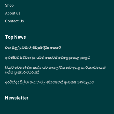
Shop
About us
Contact Us
Top News
චීන මුදල් හුවමාරු ගිවිසුම දීර්ඝ කෙරේ
අඛණ්ඩව සිව්වන දිනයටත් කොටස් වෙළෙඳපොළ ඉහළට
සියැට් වෙතින් මහ කන්නයට කාලෝචිත නව ඉහළ කාර්යසාධනයක්
සහිත ට්‍රැක්ටර් ටයරයක්
අරවින්ද ද සිල්වා හැටන් ප්ලාන්ටේෂන්ස් අධ්‍යක්ෂ මණ්ඩලයට
Newsletter