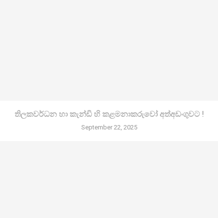
තිලකවර්ධන හා කැන්ඩි හි කළමනාකරුවෝ අත්අඩංගුවට !
September 22, 2025