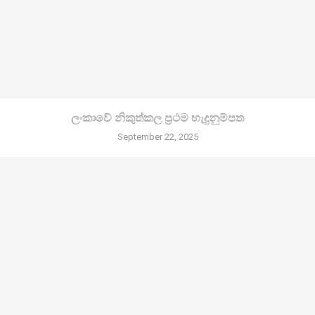
ලංකාවේ නිකුත්කල ප්‍රථම හැදුනුම්පත
September 22, 2025