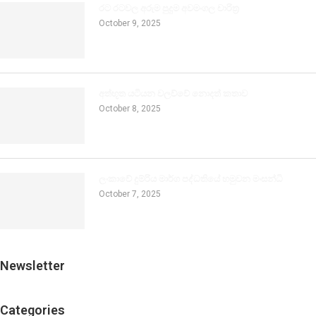
රට රටවල අරුම පුදුම අවමංගල චාරිත්‍ර
October 9, 2025
අත්භූත යටියන වලව්වේ නොදත් කතාව
October 8, 2025
ලංකාවේ දුම්රිය මාර්ග පද්ධතියේ හමුවන මංසන්ධි
October 7, 2025
Newsletter
Categories