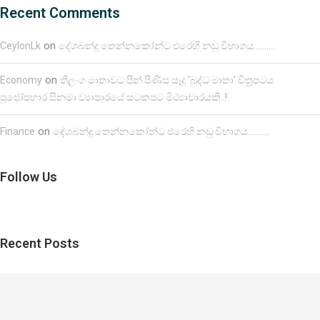
Recent Comments
on
CeylonLk
දේශබන්දු තෙන්නකෝන්ට එරෙහි නඩු විභාගය……….
on
Economy
තිලංග මාතාවට පින් පිණිස සෑදූ ‘බුද්ධ මාතා’ චිත්‍රපටය
පූජෝපහාර සිනමා ව්‍යාපාරයේ සටකපට මිථ්‍යාචාරයකි..!
on
Finance
දේශබන්දු තෙන්නකෝන්ට එරෙහි නඩු විභාගය……….
Follow Us
Recent Posts