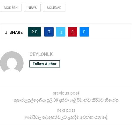
MODERN
NEWS
SOLEDAD
0
SHARE
CEYLONLK
Follow Author
previous post
තුෂාර උපුල්දෙණිය ජූලි 09 දක්වා යළි රිමාන්ඩ් කිරීමට නියෝග
next post
ෆාමසිවල බෙහෙත්වලට ළඟදීම වෙන්න යන දේ