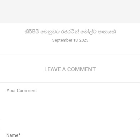
කිරි­පිටි වෙනු­වට රජ­ර­ටින් මෝල්ට් පානයක්
September 18, 2025
LEAVE A COMMENT