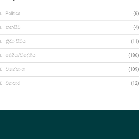
Politics
(8)
කනපිට
(4)
ක්‍රීඩා පිටිය
(11)
දේශීය/විදේශීය
(186)
විශේෂාංග
(109)
ව්‍යාපාර
(12)