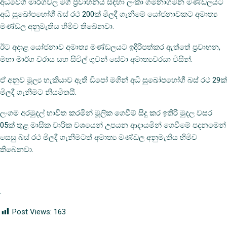
අධිවේගී මාර්ගවල මගී ප්‍රවාහනය සඳහා ලංකා ගමනාගමන මණ්ඩලයට
අධි සුඛෝපභෝගී බස් රථ 200ක් මිලදී ගැනීමේ යෝජනාවකට අමාත්‍ය
මණ්ඩල අනුමැතිය හිමිව තිබෙනවා.
ඊට අදාළ යෝජනාව අමාත්‍ය මණ්ඩලයට ඉදිරිපත්කර ඇත්තේ ප්‍රවාහන,
මහා මාර්ග වරාය සහ සිවිල් ගුවන් සේවා අමාත්‍යවරයා විසින්.
ඒ අනුව මූල්‍ය හැකියාව ඇති ඩිපෝ මගින් අධි සුඛෝපභෝගී බස් රථ 29ක්
මිලදී ගැනීමට නියමිතයි.
ලංගම අරමුදල් භාවිත කරමින් මූලික ගෙවීම් සිදු කර ඉතිරි මුදල වසර
05ක් තුළ මාසික වාරික වශයෙන් උපයන ආදායමින් ගෙවීමේ පදනමෙන්
සෙසු බස් රථ මිලදී ගැනීමටත් අමාත්‍ය මණ්ඩල අනුමැතිය හිමිව
තිබෙනවා.
.
Post Views:
163