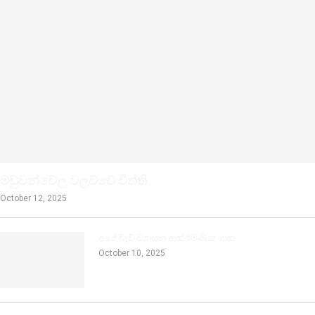
මඩුවන්වෙල වලව්වේ විත්ති
October 12, 2025
අපේ වැව් වනසන ආක්රමණික ශාක
October 10, 2025