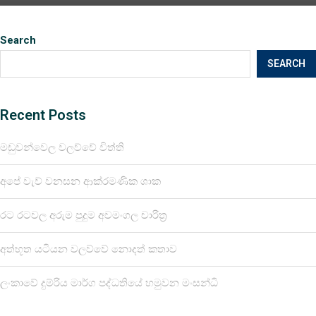
Search
SEARCH
Recent Posts
මඩුවන්වෙල වලව්වේ විත්ති
අපේ වැව් වනසන ආක්රමණික ශාක
රට රටවල අරුම පුදුම අවමංගල චාරිත්‍ර
අත්භූත යටියන වලව්වේ නොදත් කතාව
ලංකාවේ දුම්රිය මාර්ග පද්ධතියේ හමුවන මංසන්ධි