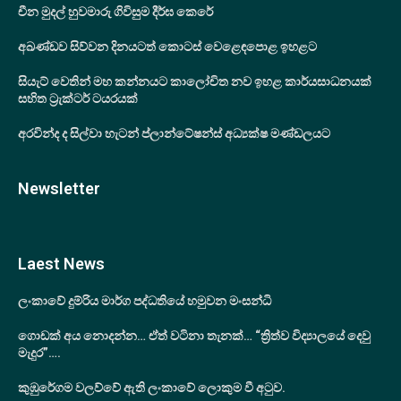
චීන මුදල් හුවමාරු ගිවිසුම දීර්ඝ කෙරේ
අඛණ්ඩව සිව්වන දිනයටත් කොටස් වෙළෙඳපොළ ඉහළට
සියැට් වෙතින් මහ කන්නයට කාලෝචිත නව ඉහළ කාර්යසාධනයක්
සහිත ට්‍රැක්ටර් ටයරයක්
අරවින්ද ද සිල්වා හැටන් ප්ලාන්ටේෂන්ස් අධ්‍යක්ෂ මණ්ඩලයට
Newsletter
Laest News
ලංකාවේ දුම්රිය මාර්ග පද්ධතියේ හමුවන මංසන්ධි
ගොඩක් අය නොදන්න… ඒත් වටිනා තැනක්… “ත්‍රිත්ව විද්‍යාලයේ දෙවු
මැදුර”….
කුඹුරේගම වලව්වේ ඇති ලංකාවේ ලොකුම වී අටුව.