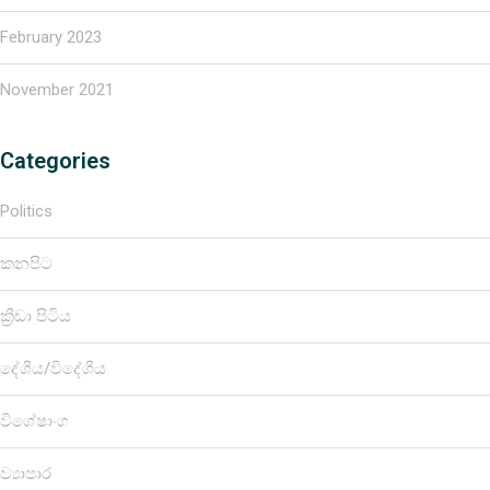
February 2023
November 2021
Categories
Politics
කනපිට
ක්‍රීඩා පිටිය
දේශීය/විදේශීය
විශේෂාංග
ව්‍යාපාර