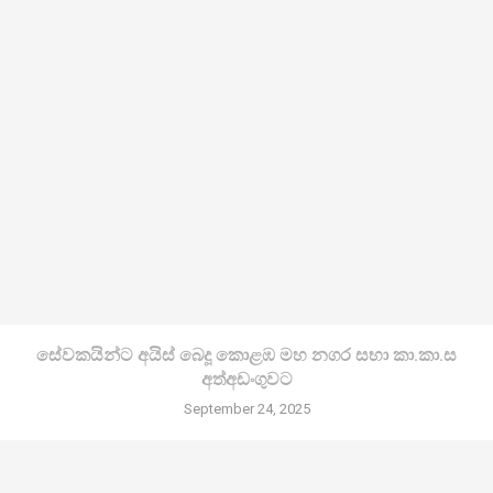
සේවකයින්ට අයිස් බෙදූ කොළඹ මහ නගර සභා කා.කා.ස
අත්අඩංගුවට
September 24, 2025