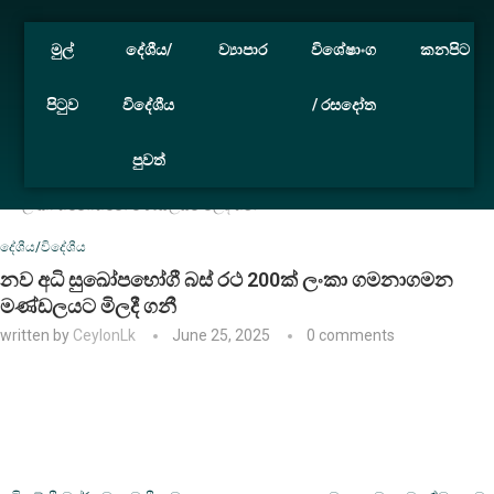
මුල්
දේශීය/
ව්‍යාපාර
විශේෂාංග
කනපිට
පිටුව
විදේශීය
/ රසදෝත
පුවත්
Home
දේශීය/විදේශීය
නව අධි සුඛෝපභෝගී බස් රථ 200ක්
ලංකා ගමනාගමන මණ්ඩලයට මිලදී ගනී
දේශීය/විදේශීය
නව අධි සුඛෝපභෝගී බස් රථ 200ක් ලංකා ගමනාගමන
මණ්ඩලයට මිලදී ගනී
written by
CeylonLk
June 25, 2025
0 comments