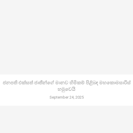
ජනපති එක්සත් ජාතීන්ගේ මානව හිමිකම් පිළිබඳ මහකොමසාරිස්
හමුවෙයි
September 24, 2025