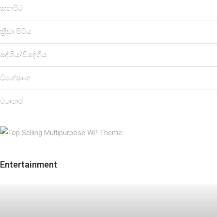
කනපිට
ක්‍රීඩා පිටිය
දේශීය/විදේශීය
විශේෂාංග
ව්‍යාපාර
Entertainment