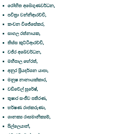
රෝහිත අබේගුණවර්ධන,
පවිත්‍රා වන්නිආරච්චි,
කංචන විජේසේකර,
සාගල රත්නායක,
තිස්ස කුට්ටිආරච්චි,
වජිර අබේවර්ධන,
මහීපාල හේරත්,
අනුර ප්‍රියදර්ශන යාපා,
මනුෂ නානායක්කාර,
වඩිවේල් සුරේෂ්,
තුෂාර සංජීව පතිරණ,
හර්ෂණ රාජකරුණා,
ශානක්‍ය රාසමානික්‍යම්,
පිල්ලෙයාන්,