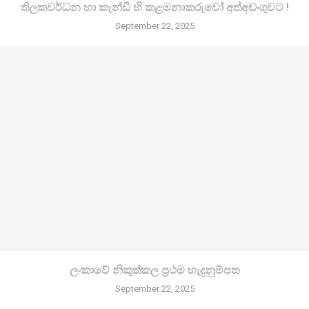
තිලකවර්ධන හා කැන්ඩි හි කළමනාකරුවෝ අත්අඩංගුවට !
September 22, 2025
ලංකාවේ නිකුත්කල ප්‍රථම හැදුනුම්පත
September 22, 2025