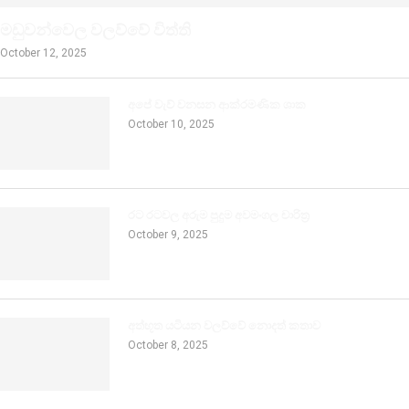
මඩුවන්වෙල වලව්වේ විත්ති
October 12, 2025
අපේ වැව් වනසන ආක්රමණික ශාක
October 10, 2025
රට රටවල අරුම පුදුම අවමංගල චාරිත්‍ර
October 9, 2025
අත්භූත යටියන වලව්වේ නොදත් කතාව
October 8, 2025