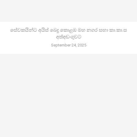
සේවකයින්ට අයිස් බෙදූ කොළඹ මහ නගර සභා කා.කා.ස
අත්අඩංගුවට
September 24, 2025