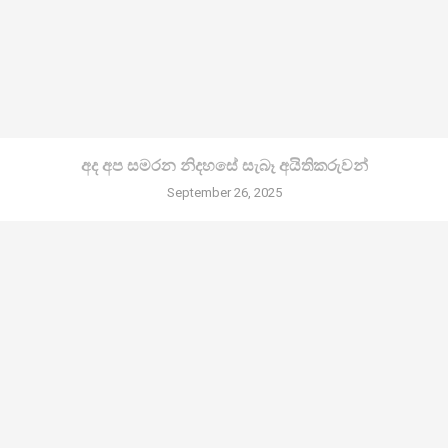
අද අප සමරන නිදහසේ සැබෑ අයිතිකරුවන්
September 26, 2025