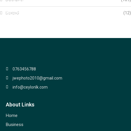
ව්‍යාපාර
(12)
0763456788
jwephoto2010@gmail.com
info@ceylonlk.com
About Links
Home
Business