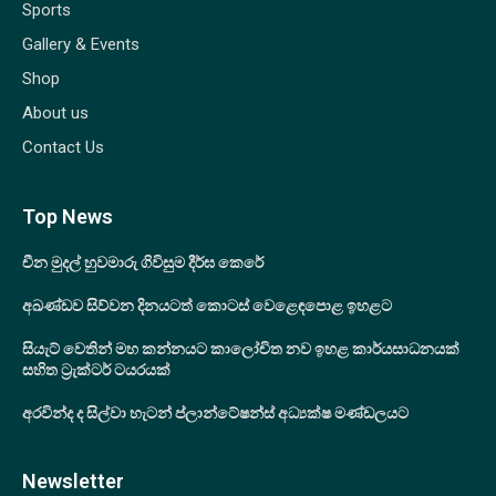
Sports
Gallery & Events
Shop
About us
Contact Us
Top News
චීන මුදල් හුවමාරු ගිවිසුම දීර්ඝ කෙරේ
අඛණ්ඩව සිව්වන දිනයටත් කොටස් වෙළෙඳපොළ ඉහළට
සියැට් වෙතින් මහ කන්නයට කාලෝචිත නව ඉහළ කාර්යසාධනයක්
සහිත ට්‍රැක්ටර් ටයරයක්
අරවින්ද ද සිල්වා හැටන් ප්ලාන්ටේෂන්ස් අධ්‍යක්ෂ මණ්ඩලයට
Newsletter