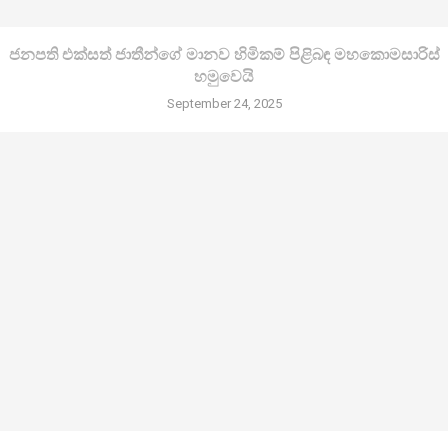
ජනපති එක්සත් ජාතීන්ගේ මානව හිමිකම් පිළිබඳ මහකොමසාරිස්
හමුවෙයි
September 24, 2025