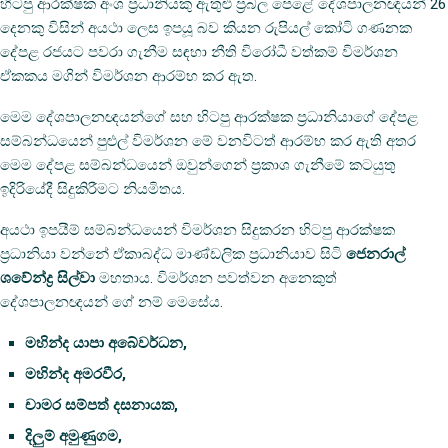
හිටපු ආරක්ෂක අංශ ප්‍රධානියකු ඇතුළු ප්‍රබල පෙළේ දේශපාලනඥයන් 26
දෙනකු විසින් අයථා ලෙස ඉපයූ බව කියන රුපියල් කෝටි ගණනක
දේපළ රජයට පවරා ගැනීම සඳහා නීති විරෝධී වත්කම් විමර්ශන
ඒකකය මගින් විමර්ශන ආරම්භ කර ඇත.
මෙම දේශපාලනඥයන්ගේ සහ හිටපු ආරක්ෂක ප්‍රධානියාගේ දේපළ
සම්බන්ධයෙන් පුළුල් විමර්ශන මේ වනවිටත් ආරම්භ කර ඇති අතර
මෙම දේපළ සම්බන්ධයෙන් ඔවුන්ගෙන් ප්‍රකාශ ගැනීමේ කටයුතු
ඉදිරියේදී සිදුකිරීමට නියමිතය.
අයථා ඉපයීම් සම්බන්ධයෙන් විමර්ශන සිදුකරන හිටපු ආරක්ෂක
ප්‍රධානියා වන්නේ ඒකාබද්ධ මාණ්ඩලික ප්‍රධානියාව සිටි
ජෙනරාල්
ශවේන්ද්‍ර සිල්වා
මහතාය. විමර්ශන පවත්වන අනෙකුත්
දේශපාලනඥයන් ගේ නම් මෙසේය.
මහින්ද යාපා අබේවර්ධන,
මහින්ද අමරවීර,
චාමර සම්පත් දසනායක,
දිලුම් අමුණුගම,