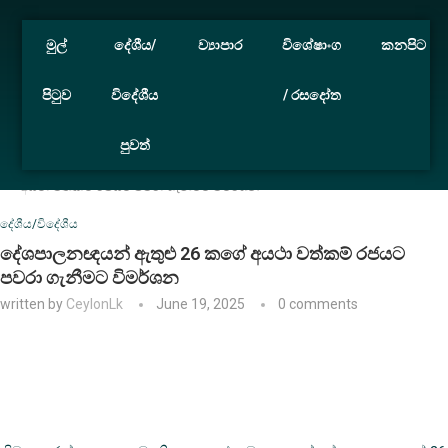
මුල්
දේශීය/
ව්‍යාපාර
විශේෂාංග
කනපිට
පිටුව
විදේශීය
/ රසදෝත
පුවත්
Home
දේශීය/විදේශීය
දේශපාලනඥයන් ඇතුළු 26 කගේ
අයථා වත්කම් රජයට පවරා ගැනීමට විමර්ශන
දේශීය/විදේශීය
දේශපාලනඥයන් ඇතුළු 26 කගේ අයථා වත්කම් රජයට
පවරා ගැනීමට විමර්ශන
written by
CeylonLk
June 19, 2025
0 comments