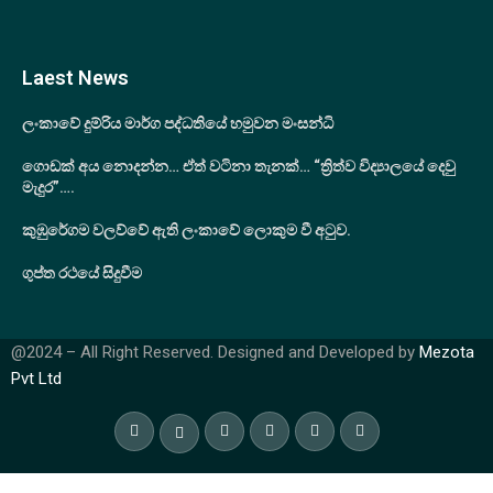
Laest News
ලංකාවේ දුම්රිය මාර්ග පද්ධතියේ හමුවන මංසන්ධි
ගොඩක් අය නොදන්න… ඒත් වටිනා තැනක්… “ත්‍රිත්ව විද්‍යාලයේ දෙවු
මැදුර”….
කුඹුරේගම වලව්වේ ඇති ලංකාවේ ලොකුම වී අටුව.
ගුප්ත රථයේ සිදුවීම
@2024 – All Right Reserved. Designed and Developed by
Mezota
Pvt Ltd