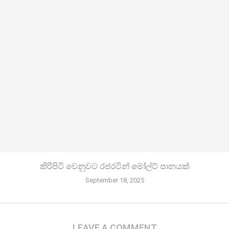
කිරි­පිටි වෙනු­වට රජ­ර­ටින් මෝල්ට් පානයක්
September 18, 2025
LEAVE A COMMENT