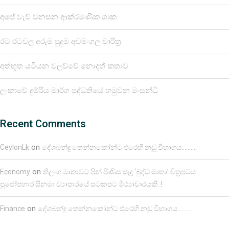
අපේ වැව් වනසන ආක්රමණික ශාක
රට රටවල අරුම පුදුම අවමංගල චාරිත්‍ර
අත්භූත යටියන වලව්වේ නොදත් කතාව
ලංකාවේ දුම්රිය මාර්ග පද්ධතියේ හමුවන මංසන්ධි
Recent Comments
on
CeylonLk
දේශබන්දු තෙන්නකෝන්ට එරෙහි නඩු විභාගය……….
on
Economy
තිලංග මාතාවට පින් පිණිස සෑදූ ‘බුද්ධ මාතා’ චිත්‍රපටය
පූජෝපහාර සිනමා ව්‍යාපාරයේ සටකපට මිථ්‍යාචාරයකි..!
on
Finance
දේශබන්දු තෙන්නකෝන්ට එරෙහි නඩු විභාගය……….