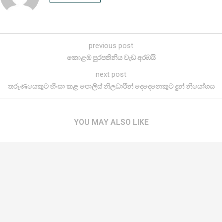
previous post
කොළඹ පුරපතිනිය වැඩ අරඹයි
next post
තරුණයෙකුට හිංසා කළ පොලිස් නිලධාරීන් දෙදෙනෙකුට දුන් නියෝගය
YOU MAY ALSO LIKE