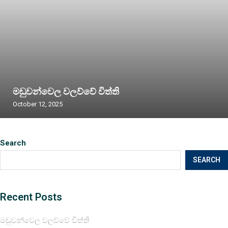
මඩුවන්වෙල වලව්වේ විත්ති
October 12, 2025
Search
SEARCH
Recent Posts
මඩුවන්වෙල වලව්වේ විත්ති