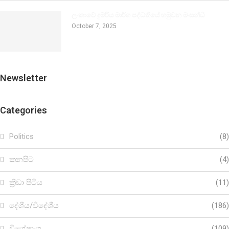
ලංකාවේ දුම්රිය මාර්ග පද්ධතියේ හමුවන මංසන්ධි
October 7, 2025
Newsletter
Categories
Politics
(8)
කනපිට
(4)
ක්‍රීඩා පිටිය
(11)
දේශීය/විදේශීය
(186)
විශේෂාංග
(109)