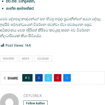
එච්.එම්. චන්ද්‍රසේන,
ශාන්ත අබේසේකර
.
මෙම දේශපාලනඥයන්ගේ සහ හිටපු හමුදා ප්‍රධානීන්ගේ අයථා දේපළ
ඉපයීම් සම්බන්ධයෙන් විමර්ශන පවත්වා ඒවා පවරාගෙන පසුව
අධිකරණය වෙත ඉදිරිපත් කිරීමට කටයුතු කරන බව විමර්ශන
නිලධාරියෙක් කියා සිටියේය.
Post Views:
164
MODERN
NEWS
SOLEDAD
0
SHARE
CEYLONLK
Follow Author