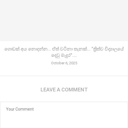
ගොඩක් අය නොදන්න… ඒත් වටිනා තැනක්… “ත්‍රිත්ව විද්‍යාලයේ
දෙවු මැදුර”….
October 6, 2025
LEAVE A COMMENT