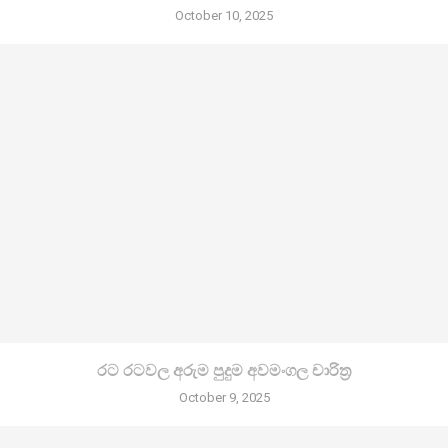
October 10, 2025
රට රටවල අරුම පුදුම අවමංගල චාරිත්‍ර
October 9, 2025