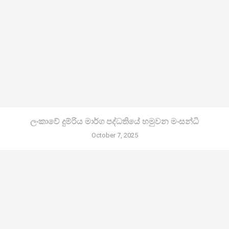
ලංකාවේ දුම්රිය මාර්ග පද්ධතියේ හමුවන මංසන්ධි
October 7, 2025