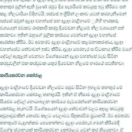
තනතුර මුලින් ඇති වුණේ රජුට දිය සැපයීමේ කටයුතු ඉටු කිරීමට පත්
කළ නිලධාරියා විදිහටයි. පස්සේ ඉංග්‍රීසින් ලංකාව යටත් කරගැනීමෙන්
පස්සේ ඔවුන් දළදා වහන්සේ සහ දළදා මාළිගාවේ ුගිහි භාරකරු
වශයෙන් එවකට රාජකාරි කරපු දියවඩන නිළමේ නිල වශයෙන් පත්
කරනවා. ඉතින් ඔහුගේ මූලික කාර්යය වෙන්නේ දළදා වහන්සේ
ආරක්ෂා කිරීම. ඊට අමතරව දළදා මාළිගාවේ කළමනාකරණය, දළදා
වහන්සේට තේවාවන් ඉෂ්ට කිරීම, දළදා පෙරහැර සංවිධානය කිරීම වගේ
දේවල් ඇතුළත් වෙනවා. විශේෂයෙන් දළදා වහන්සේ වැඩ සිටින
කරඬුවලින් එක කරඬුවක යතුර දියවඩන නිළමේ භාරයේ පවතිනවා.
කාරියකරවන
කෝරාළ
දළදා මාළිගාවේ දියවඩන නිලමේට පසුව සිටින ඉහළම තනතුර මේ
කාරියකරවන කෝරාළ තනතුරයි. ඉතින් ඒ නිසාම දළදා මාළිගාවේ
සියළුම දේවල් හොයාබලන කාර්යය පැවරෙන්නේ කාරියකරවන
කෝරාළ තැනටයි. විශේෂයෙන් දළදා තේවාවන් වලට අදාළ කටයුතු
අඩුපාඩුවකින් තොරව කලට වෙලාවට සිදුකරවීම ප්‍රධානයි. ඊට අමතරව
තනතුරේ වැදගත්කම පෙනෙන්නට දළදා පෙරහැර ගමන් කිරීමේදී
විශේෂ ස්ථානයක් කාරියකරවන කෝරාළට වෙන් කර තියෙනවා. ඒ