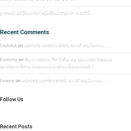
ලංකාවේ දුම්රිය මාර්ග පද්ධතියේ හමුවන මංසන්ධි
Recent Comments
on
CeylonLk
දේශබන්දු තෙන්නකෝන්ට එරෙහි නඩු විභාගය……….
on
Economy
තිලංග මාතාවට පින් පිණිස සෑදූ ‘බුද්ධ මාතා’ චිත්‍රපටය
පූජෝපහාර සිනමා ව්‍යාපාරයේ සටකපට මිථ්‍යාචාරයකි..!
on
Finance
දේශබන්දු තෙන්නකෝන්ට එරෙහි නඩු විභාගය……….
Follow Us
Recent Posts