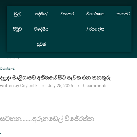
මුල්
දේශීය/
ව්‍යාපාර
විශේෂාංග
කනපිට
පිටුව
විදේශීය
/ රසදෝත
පුවත්
Home
විශේෂාංග
දළදා මාළිගාවේ අතීතයේ සිට පැවත එන
තනතුරු
විශේෂාංග
දළදා මාළිගාවේ අතීතයේ සිට පැවත එන තනතුරු
written by
CeylonLk
July 25, 2025
0 comments
සටහන…….අරුනඩෙල් විජේරත්න
.