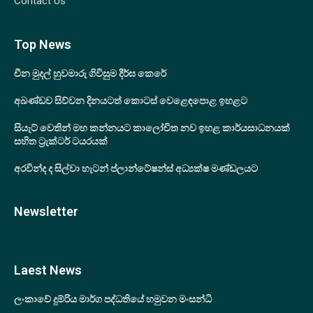
Contact Us
Top News
චීන මුදල් හුවමාරු ගිවිසුම දීර්ඝ කෙරේ
අඛණ්ඩව සිව්වන දිනයටත් කොටස් වෙළෙඳපොළ ඉහළට
සියැට් වෙතින් මහ කන්නයට කාලෝචිත නව ඉහළ කාර්යසාධනයක්
සහිත ට්‍රැක්ටර් ටයරයක්
අරවින්ද ද සිල්වා හැටන් ප්ලාන්ටේෂන්ස් අධ්‍යක්ෂ මණ්ඩලයට
Newsletter
Laest News
ලංකාවේ දුම්රිය මාර්ග පද්ධතියේ හමුවන මංසන්ධි