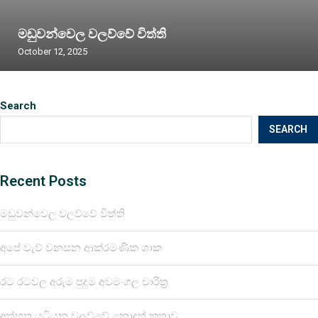
මඩුවන්වෙල වලව්වේ විත්ති
October 12, 2025
Search
SEARCH
Recent Posts
මඩුවන්වෙල වලව්වේ විත්ති
අපේ වැව් වනසන ආක්රමණික ශාක
රට රටවල අරුම පුදුම අවමංගල චාරිත්‍ර
අත්භූත යටියන වලව්වේ නොදත් කතාව