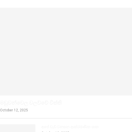
මඩුවන්වෙල වලව්වේ විත්ති
October 12, 2025
අපේ වැව් වනසන ආක්රමණික ශාක