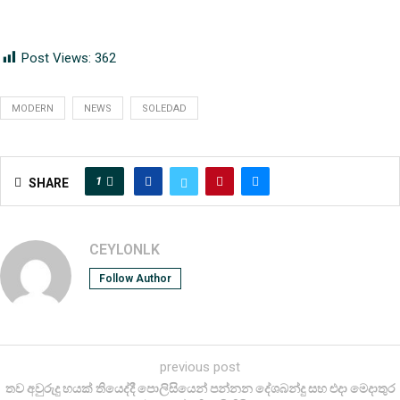
Post Views:
362
MODERN
NEWS
SOLEDAD
1
SHARE
CEYLONLK
Follow Author
previous post
තව අවුරුදු හයක් තියෙද්දී පොලිසියෙන් පන්නන දේශබන්දු සහ එදා මෙදාතුර