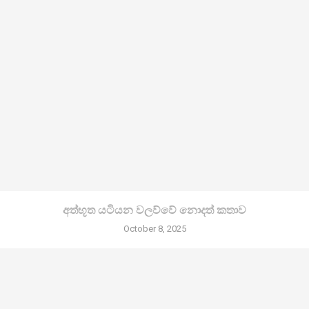
අත්භූත යටියන වලව්වේ නොදත් කතාව
October 8, 2025