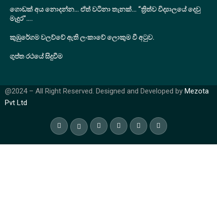
ගොඩක් අය නොදන්න… ඒත් වටිනා තැනක්… “ත්‍රිත්ව විද්‍යාලයේ දෙවු
මැදුර”….
කුඹුරේගම වලව්වේ ඇති ලංකාවේ ලොකුම වී අටුව.
ගුප්ත රථයේ සිදුවීම
@2024 – All Right Reserved. Designed and Developed by
Mezota
Pvt Ltd