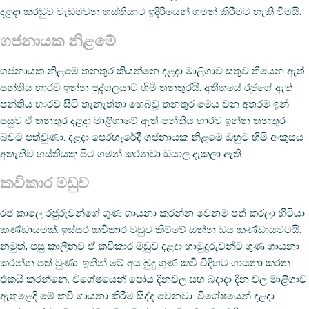
දළදා කරඬුව වැඩමවන හස්තියාට ඉදිරියෙන් ගමන් කිරීමට හැකි වීමයි.
ගජනායක නිළමේ
ගජනායක නිළමේ තනතුර කියන්නෙ දළදා මාළිගාව සතුව තියෙන ඇත්
පන්තිය භාරව ඉන්න පුද්ගලයාට හිමි තනතුරයි. අතීතයේ රජුගේ ඇත්
පන්තිය භාරව සිටි තැනැත්තා හෙබවූ තනතුර මෙය වන අතරම ඉන්
පසුව ඒ තනතුර දළදා මාළිගාවේ ඇත් පන්තිය භාරව ඉන්න තනතුර
බවට පත්වුණා. දළදා පෙරහැරේදී ගජනායක නිළමේ ඔහුට හිමි අංකුසය
අතැතිව හස්තියකු පිට ගමන් කරනවා ඔයාල දැකලා ඇති.
කවිකාර මඩුව
රජ කාලෙ රජුරුවන්ගේ ගුණ ගායනා කරන්න වෙනම පත් කරලා හිටියා
කණ්ඩායමක්. ඉස්සර කවිකාර මඩුව කිව්වේ ඔන්න ඔය කණ්ඩායමටයි.
නමුත්, පසු කාලීනව ඒ කවිකාර මඩුව දළදා හාමුදුරුවන්ට ගුණ ගායනා
කරන්න පත් වුණා. ඉතින් මේ අය බුදු ගුණ කවි විදිහට ගායනා කරන
එකයි කරන්නෙ. විශේෂයෙන් පෝය දිනවල සහ බදාදා දින වල මාළිගාව
ඇතුළෙදි මේ කවි ගායනා කිරීම සිද්ද වෙනවා. විශේෂයෙන් දළදා