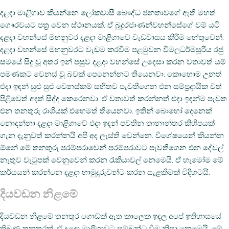
දළදා මාළිගාව කියන්නෙ ලෝකවාසී බෞද්ධ ජනතාවගේ ඇති මහත්
ගෞරවයට පත්‍ර වෙන ස්ථානයක්. ඒ බුදුරජාණන්වහන්සේගේ වම් යටි
දළදා වහන්සේ මහනුවර දළදා මාළිගාවේ වැඩවාසය කිරීම හේතුවෙන්.
දළදා වහන්සේ මහනුවරට වැඩම කරවීම පළමුවන විමලධර්මසූරිය රජු
සමයේ සිදු වූ අතර ඉන් පසුව දළදා වහන්සේ උදෙසා කරන වතාවත් යම්
පමණකට වෙනස් වූ බවක් පෙනෙන්නට තියෙනවා. කොහොම උනත්
එදා ඉඳන් සුළු සුළු වෙනස්කම් සහිතව පැවතීගෙන එන සම්ප්‍රදායික වත්
පිළිවෙත් අදත් සිද්ද කෙරෙනවා. ඒ වතාවත් කරන්නත් එදා ඉඳන්ම පැවත
එන තනතුරු රාශියක් එහෙමත් තියෙනවා. ඉතින් බොහෝ දෙනෙක්
නොදන්නා දළදා මාළිගාවේ එදා ඉඳන් පවතින තානාන්තර කිහිපයක්
ගැන දැනුවත් කරන්නයි අපි අද ලෑස්ති වෙන්නෙ. විශේෂයෙන් කියන්න
ඕනේ මේ තනතුරු පරම්පරාවෙන් පරම්පරාවට පැවතීගෙන එන දේවල්.
නැතුව වැටුපක් වෙනුවෙන් කරන රැකියාවල් නෙමෙයි. ඒ හැමෝම මේ
කර්යයන් කරන්නෙ දළදා හාමුදුරුවන්ට කරන සැළකීමක් විදිහටයි.
දියවඩන නිළමේ
දියවඩන නිළමේ තනතුර ගොඩක් ඈත කාලෙක ඉඳල අපේ ඉතිහාසයේ
තිබුණු තනතුරක්. ඒ දළදා මාලිගාවට සම්බන්ධ වීම නිසා නෙමෙයි. මේ