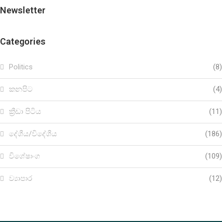
Newsletter
Categories
Politics
(8)
කනපිට
(4)
ක්‍රීඩා පිටිය
(11)
දේශීය/විදේශීය
(186)
විශේෂාංග
(109)
ව්‍යාපාර
(12)