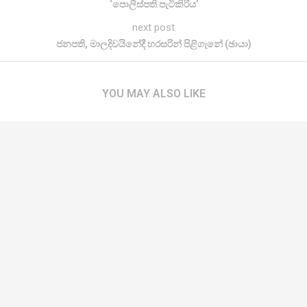
‘පොලිස්පති පැටිකිරිය’
next post
ජනපති, මාලදිවයිනේදී හරසරින් පිළිගැනේ (ඡායා)
YOU MAY ALSO LIKE