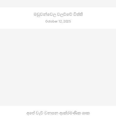
මඩුවන්වෙල වලව්වේ විත්ති
October 12, 2025
අපේ වැව් වනසන ආක්රමණික ශාක