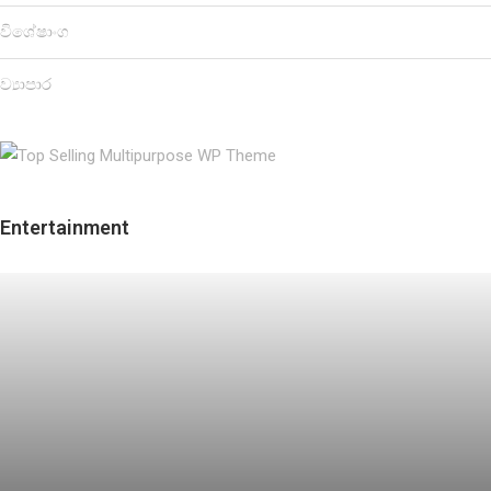
විශේෂාංග
ව්‍යාපාර
Entertainment