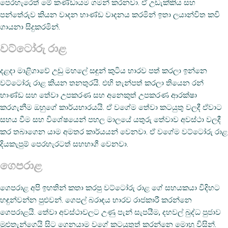
පෙරහැරෙත් මේ කණ්ඩායම ගමන් කරනවා. ඒ උඩැක්කිය සහ
පන්තේරුව කියන වාදන භාණ්ඩ වාදනය කරමින් ඉතා ලයාන්විත කවි
ගායනා සිදුකරමින්.
වට්ටෝරු රාළ
දළදා මාළිගාවේ උඩු මහලේ සඳුන් කුටිය භාරව පත් කරලා ඉන්නෙ
වට්ටෝරු රාළ කියන තනතුරයි. එහි තැන්පත් කරලා තියෙන රන්
භාණ්ඩ සහ තේවා උපකරණ සහ අනෙකුත් උපකරණ ආරක්ෂා
කරගැනීම ඔහුගේ කාර්යභාරයයි. ඒ වගේම තේවා කටයුතු වලදී ඒවාට
සහය වීම සහ විශේෂයෙන් පහල මාලයේ යතුරු තේවාව අවස්ථා වලදී
කර තබාගෙන යාම අමතර කාර්යයන් වෙනවා. ඒ වගේම වට්ටෝරු රාළ
දියකැපුම් පෙරහැරටත් සහභාගී වෙනවා.
ගෙපරාළ
ගෙපරාළ අපි ඉහතින් කතා කරපු වට්ටෝරු රාළ ගේ සහයකයා විදිහට
හඳුන්වන්න පුළුවන්. ගෙපල් බරාඳය භාරව රාජකාරී කරන්නෙ
ගෙපරාළයි. තේවා අවස්ථාවලට උණු පැන් සැපයීම, දහවල් බුද්ධ පුජාව
මුළුතැන්ගෙයි සිට ගෙනයාම වගේ කටයුතුත් කරන්නෙ මොහු විසින්.