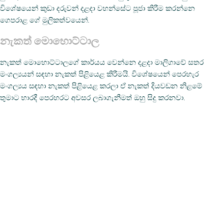
විශේෂයෙන් කුඩා දරුවන් දළදා වහන්සේට පූජා කිරීම කරන්නෙ
ගෙපරාළ ගේ මුලිකත්වයෙන්.
නැකත් මොහොට්ටාල
නැකත් මොහොට්ටාලගේ කාර්යය වෙන්නෙ දළදා මාලිගාවේ සතර
මංගල්‍යයන් සඳහා නැකත් පිළියෙළ කිරීමයි. විශේෂයෙන් පෙරහැර
මංගල්‍යය සඳහා නැකත් පිළියෙළ කරලා ඒ නැකත් දියවඩන නිළමේ
තුමාට භාරදී පෙරහරට අවසර ලබාගැනීමත් ඔහු සිදු කරනවා.