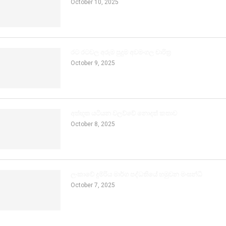
October 10, 2025
රට රටවල අරුම පුදුම අවමංගල චාරිත්‍ර
October 9, 2025
අත්භූත යටියන වලව්වේ නොදත් කතාව
October 8, 2025
ලංකාවේ දුම්රිය මාර්ග පද්ධතියේ හමුවන මංසන්ධි
October 7, 2025