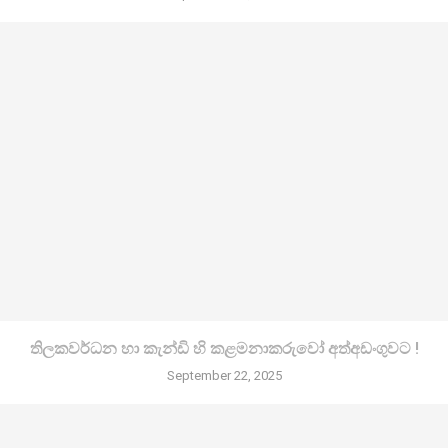
තිලකවර්ධන හා කැන්ඩි හි කළමනාකරුවෝ අත්අඩංගුවට !
September 22, 2025