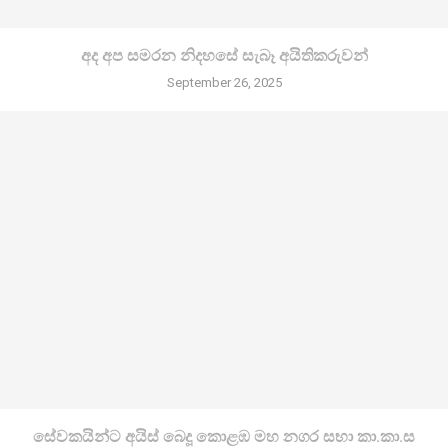
අද අප සමරන නිදහසේ සැබෑ අයිතිකරුවන්
September 26, 2025
සේවකයින්ට අයිස් බෙදූ කොළඹ මහ නගර සභා කා.කා.ස