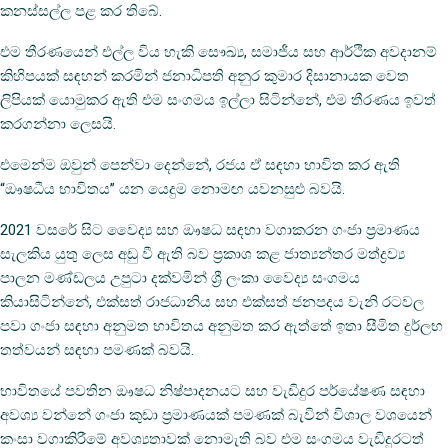
කනස්සල්ල පළ කර තිබේ.
එම තීරණයෙන් එල්ල විය හැකි සෞඛ්‍ය, සමාජීය සහ ආර්ථික අවදානම්
කිහිපයක් සඳහන් කරමින් ජනාධිපති අනුර කුමාර දිසානායක වෙත
ලිපියක් යොමුකර ඇති එම සංගමය ඉල්ලා සිටින්නේ, එම තීරණය ඉවත්
කරගන්නා ලෙසයි.
එමෙන්ම ඔවුන් පෙන්වා දෙන්නේ, රජය ඒ සඳහා භාවිත කර ඇති
“ඖෂධීය භාවිතය” යන යෙදුම නොමඟ යවනසුළු බවයි.
2021 වසරේ සිට වෛද්‍ය සහ ඖෂධ සඳහා වගාකරන ගංජා ප්‍රමාණය
සැලකිය යුතු ලෙස අඩු වී ඇති බව ප්‍රකාශ කළ ජාත්‍යන්තර මත්ද්‍රව්‍ය
පාලන මණ්ඩලය උපුටා දක්වමින් ශ්‍රී ලංකා වෛද්‍ය සංගමය
කියාසිටින්නේ, එක්සත් රාජධානිය සහ එක්සත් ජනපදය වැනි රටවල
පවා ගංජා සඳහා අනුමත භාවිතය අනුමත කර ඇත්තේ ඉතා සීමිත දුර්ලභ
තත්වයන් සඳහා පමණක් බවයි.
භාවිතයේ පවතින ඖෂධ නිෂ්පාදනයට සහ වැඩිදුර පර්යේෂණ සඳහා
අවශ්‍ය වන්නේ ගංජා කුඩා ප්‍රමාණයක් පමණක් බැවින් විශාල වශයෙන්
කංසා වගාකිරීමේ අවශ්‍යතාවක් නොමැති බව එම සංගමය වැඩිදුරටත්