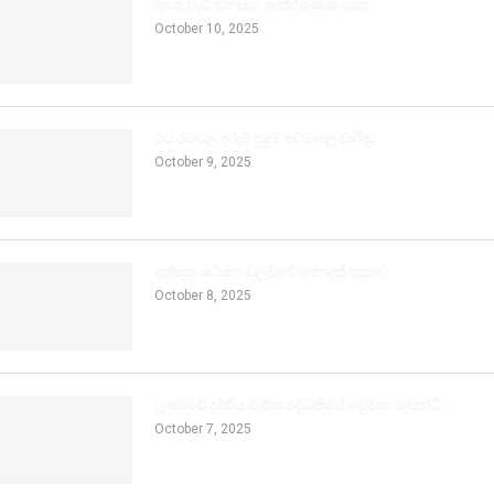
අපේ වැව් වනසන ආක්රමණික ශාක
October 10, 2025
රට රටවල අරුම පුදුම අවමංගල චාරිත්‍ර
October 9, 2025
අත්භූත යටියන වලව්වේ නොදත් කතාව
October 8, 2025
ලංකාවේ දුම්රිය මාර්ග පද්ධතියේ හමුවන මංසන්ධි
October 7, 2025