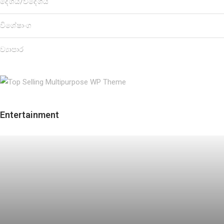
දේශීය/විදේශීය
විශේෂාංග
ව්‍යාපාර
Entertainment