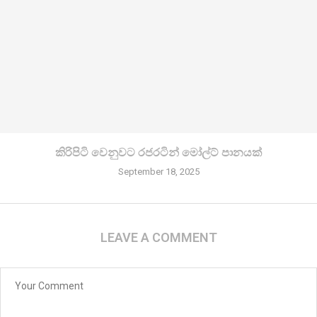
කිරි­පිටි වෙනු­වට රජ­ර­ටින් මෝල්ට් පානයක්
September 18, 2025
LEAVE A COMMENT