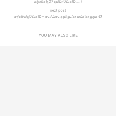
දේශබන්දු 27 දක්වා රිමාන්ඩ්……?
next post
දේශබන්දු රිමාන්ඩ් – ගෝඨාගෙනුත් ප්‍රශ්න කරන්න සූදානම්!
YOU MAY ALSO LIKE