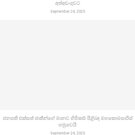
අත්අඩංගුවට
September 24, 2025
ජනපති එක්සත් ජාතීන්ගේ මානව හිමිකම් පිළිබඳ මහකොමසාරිස්
හමුවෙයි
September 24, 2025