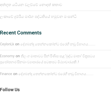
අත්භූත යටියන වලව්වේ නොදත් කතාව
ලංකාවේ දුම්රිය මාර්ග පද්ධතියේ හමුවන මංසන්ධි
Recent Comments
on
CeylonLk
දේශබන්දු තෙන්නකෝන්ට එරෙහි නඩු විභාගය……….
on
Economy
තිලංග මාතාවට පින් පිණිස සෑදූ ‘බුද්ධ මාතා’ චිත්‍රපටය
පූජෝපහාර සිනමා ව්‍යාපාරයේ සටකපට මිථ්‍යාචාරයකි..!
on
Finance
දේශබන්දු තෙන්නකෝන්ට එරෙහි නඩු විභාගය……….
Follow Us