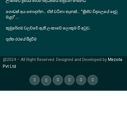
ලංකාවේ දුම්රිය මාර්ග පද්ධතියේ හමුවන මංසන්ධි
ගොඩක් අය නොදන්න… ඒත් වටිනා තැනක්… “ත්‍රිත්ව විද්‍යාලයේ දෙවු
මැදුර”….
කුඹුරේගම වලව්වේ ඇති ලංකාවේ ලොකුම වී අටුව.
ගුප්ත රථයේ සිදුවීම
@2024 – All Right Reserved. Designed and Developed by
Mezota
Pvt Ltd