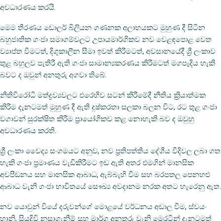
අවධාරණය කරයි.
මෙම තීරණය ඩොලර් බිලියන ගණනක අලාභයකට මුහුණ දී සිටින
බහුජාතික ගංජා සමාගම්වලට උපායමාර්ගිකව නව වෙළඳපොළ වෙත
ව්‍යාප්ත වීමටත්, දිගුකාලීන සීමා ඉවත් කිරීමටත්, අවසානයේදී ශ්‍රී ලංකාව
තුළ බහුලව පැතිරී ඇති ගංජා සාමාන්‍යකරණය කිරීමටත් මගපෑදිය හැකි
බවට ද ඔවුන් අනතුරු අගවා තිබේ.
නීතිවිරෝධී මත්ද්‍රව්‍යවලට එරෙහිව සටන් කිරීමේදී නීතිය ක්‍රියාත්මක
කිරීම දැනටමත් මුහුණ දී ඇති දුෂ්කරතා සලකා බලන විට, රට තුළ ගංජා
වගාවන් සුරක්ෂිත කිරීම ප්‍රායෝගිකව කළ නොහැකි බව ද ඔවුහු
අවධාරණය කරති.
ශ්‍රී ලංකා වෛද්‍ය සංගමයට අනුව, නව ප්‍රතිපත්තිය දේශීය වීදිවල ලබා ගත
හැකි ගංජා ප්‍රමාණය වැඩිකිරීමට ඉඩ ඇති අතර එමගින් මානසික
අවපීඩනය සහ මානසික ආබාධ, ඇබ්බැහි වීම සහ බරපතල පෙනහළු
ආබාධ වැනි ගංජා භාවිතයේ සෞඛ්‍ය අවදානම නරක අතට හැරෙනු ඇත.
නව යොවුන් වියේ දරුවන්ගේ මොළයේ වර්ධනය අඩාල වීම, ස්වයං
හානි, සියදිවි නසාගැනීම් සහ මාර්ග අනතුරු වැනි මෙරටින් දැනටමත්