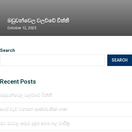
මඩුවන්වෙල වලව්වේ විත්ති
October 12, 2025
Search
SEARCH
Recent Posts
මඩුවන්වෙල වලව්වේ විත්ති
අපේ වැව් වනසන ආක්රමණික ශාක
රට රටවල අරුම පුදුම අවමංගල චාරිත්‍ර