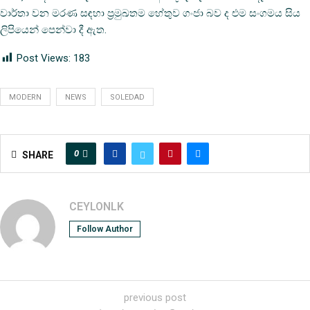
වාර්තා වන මරණ සඳහා ප්‍රමුඛතම හේතුව ගංජා බව ද එම සංගමය සිය
ලිපියෙන් පෙන්වා දී ඇත.
Post Views:
183
MODERN
NEWS
SOLEDAD
0
SHARE
CEYLONLK
Follow Author
previous post