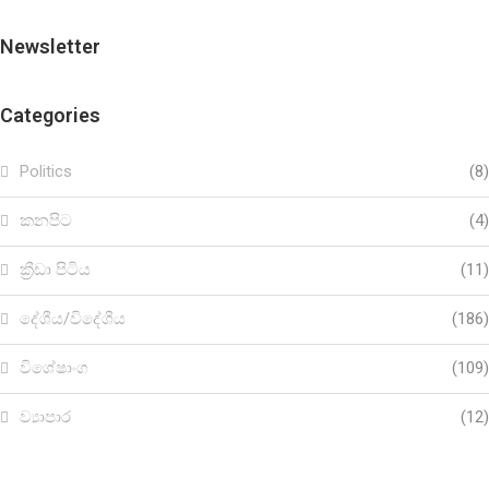
Newsletter
Categories
Politics
(8)
කනපිට
(4)
ක්‍රීඩා පිටිය
(11)
දේශීය/විදේශීය
(186)
විශේෂාංග
(109)
ව්‍යාපාර
(12)