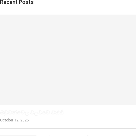
Recent Posts
මඩුවන්වෙල වලව්වේ විත්ති
October 12, 2025