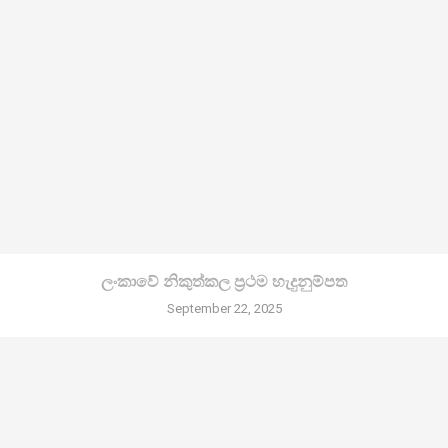
ලංකාවේ නිකුත්කල ප්‍රථම හැදුනුම්පත
September 22, 2025