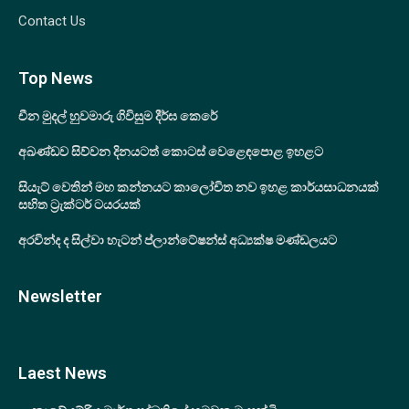
Contact Us
Top News
චීන මුදල් හුවමාරු ගිවිසුම දීර්ඝ කෙරේ
අඛණ්ඩව සිව්වන දිනයටත් කොටස් වෙළෙඳපොළ ඉහළට
සියැට් වෙතින් මහ කන්නයට කාලෝචිත නව ඉහළ කාර්යසාධනයක්
සහිත ට්‍රැක්ටර් ටයරයක්
අරවින්ද ද සිල්වා හැටන් ප්ලාන්ටේෂන්ස් අධ්‍යක්ෂ මණ්ඩලයට
Newsletter
Laest News