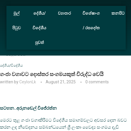
මුල්
දේශීය/
ව්‍යාපාර
විශේෂාංග
කනපිට
පිටුව
විදේශීය
/ රසදෝත
පුවත්
Home
දේශීය/විදේශීය
ගංජා වගාවට දොස්තර සංගමයකුත්
විරුද්ධ වෙයි
දේශීය/විදේශීය
ගංජා වගාවට දොස්තර සංගමයකුත් විරුද්ධ වෙයි
written by
CeylonLk
August 21, 2025
0 comments
සටහන..අරුනඩෙල් විජේරත්න
මෙරට තුළ ගංජා වගාකිරීමට විදේශීය සමාගම්වලට අවසර දෙන බවට
කරන ලද නිවේදනය සම්බන්ධයෙන් ශ්‍රී ලංකා වෛද්‍ය සංගමය දැඩි