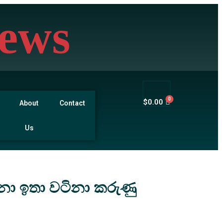
ews
$
0.00
About
Contact
Us
්නා ඉතා වටිනා කරුණු