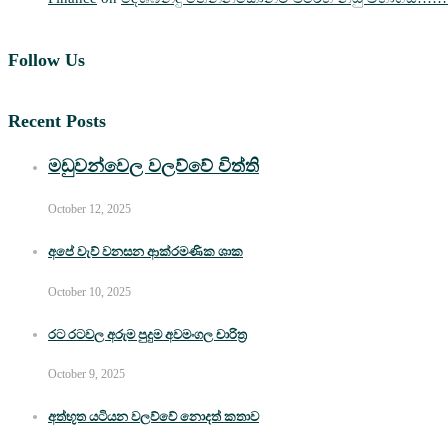
Follow Us
Recent Posts
මඩුවන්වෙල වලව්වේ විත්ති
October 12, 2025
අපේ වැව් වනසන ආක්රමණික ශාක
October 10, 2025
රට රටවල අරුම පුදුම අවමංගල චාරිත්‍ර
October 9, 2025
අත්භූත යටියන වලව්වේ නොදත් කතාව