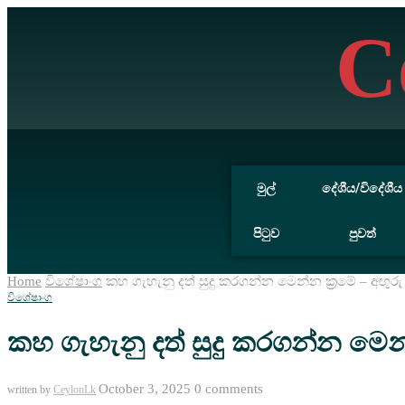
C
මුල්
දේශීය/විදේශීය
පිටුව
පුවත්
Home
විශේෂාංග
කහ ගැහැනු දත් සුදු කරගන්න මෙන්න ක්‍රමේ – අඟ
විශේෂාංග
කහ ගැහැනු දත් සුදු කරගන්න මෙන
October 3, 2025
0 comments
written by
CeylonLk