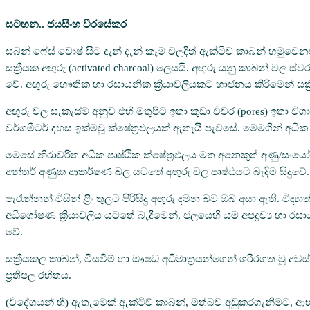
සටහන..
ජයසිංහ වීරසේකර
සබන් ෆේස් වොෂ් සිට දැන් දැන් කෑම වලදිත් ඇක්ටිව් කාබන් හමුවෙ
සක්‍රීයක අඟුරු (activated charcoal) ලෙසයි. අඟුරු යනු කාබන් වල 
වේ. අඟුරු භෞතික හා රසායනික ක්‍රියාවලියකට භාජනය කිරිමෙන් සක්‍රීය
අඟුරු වල සැකැස්ම අනුව එහි මතුපිට ඉතා කුඩා විවර (pores) ඉතා විශ
වර්ගමීටර් දහස ඉක්මවූ ක්ෂේත්‍රඵලයක් ඇතැයි පැවසේ. මෙමගින් අධික
මෙසේ නිරාවරිත අධික පෘෂ්ඨික ක්ෂේත්‍රඵලය මත අනෙකුත් අණු/සංයෝග
අන්තර් අණුක ආකර්ෂණ බල යටතේ අඟුරු වල පෘෂ්ඨයට බැදිම සිදුවේ.
පැරැන්නන් විසින් ළිං තුලට පිරිසිදු අඟුරු දමන බව ඔබ අසා ඇති. වි
අධිශෝෂණ ක්‍රියාවලිය යටතේ බැදීමෙන්, ජලයෙහි යම් අපද්‍රව්‍ය හා
වේ.
සක්‍රීයකල කාබන්, විසවීම් හා ඖෂධ අධිමාත්‍රයන්ගෙන් ශරිරගත වූ අව
ප්‍රතිපල රහිතය.
(විදේශයන් හී) ඇතැමෙක් ඇක්ටිව් කාබන්, මත්බව අඩුකරගැනිමට, ආහ