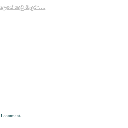
යාලයේ දෙවු මැදුර”….
e I comment.