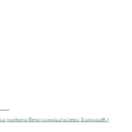
……….
‍රපටය පූජෝපහාර සිනමා ව්‍යාපාරයේ සටකපට මිථ්‍යාචාරයකි..!
…….