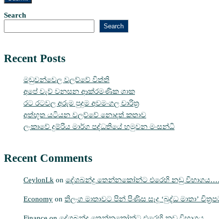
Search
Search
Recent Posts
මඩුවන්වෙල වලව්වේ විත්ති
අපේ වැව් වනසන ආක්රමණික ශාක
රට රටවල අරුම පුදුම අවමංගල චාරිත්‍ර
අත්භූත යටියන වලව්වේ නොදත් කතාව
ලංකාවේ දුම්රිය මාර්ග පද්ධතියේ හමුවන මංසන්ධි
Recent Comments
CeylonLk
on
දේශබන්දු තෙන්නකෝන්ට එරෙහි නඩු විභාගය
Economy
on
තිලංග මාතාවට පින් පිණිස සෑදූ ‘බුද්ධ මාතා’ චිත්
Finance
on
දේශබන්දු තෙන්නකෝන්ට එරෙහි නඩු විභාගය…