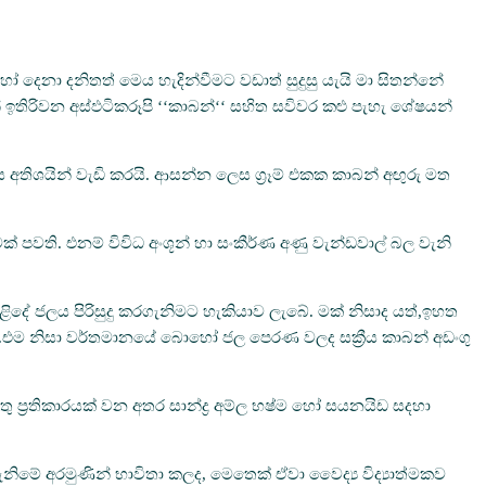
දෙනා දනිතත් මෙය හැදින්වීමට වඩාත් සුදුසු යැයි මා සිතන්නේ
ෙන් ඉතිරිවන අස්ඵටිකරූපි ‘‘කාබන්‘‘ සහිත සවිවර කළු පැහැ ශේෂයන්
ලය අතිශයින් වැඩි කරයි. ආසන්න ලෙස ග්‍රෑම් එකක කාබන් අඟුරු මත
 පවති. එනම් විවිධ අංශූන් හා සංකීර්ණ අණු වැන්ඩවාල් බල වැනි
් ළිදේ ජලය පිරිසුදු කරගැනිමට හැකියාව ලැබේ. මක් නිසාද යත්,ඉහත
ුකරයි.එම නිසා වර්තමානයේ බොහෝ ජල පෙරණ වලද සක්‍රීය කාබන් අඩංගු
තු ප්‍රතිකාරයක් වන අතර සාන්ද්‍ර අම්ල භෂ්ම හෝ සයනයිඩ සදහා
ිමේ අරමුණින් භාවිතා කලද, මෙතෙක් ඒවා වෛද්‍ය විද්‍යාත්මකව