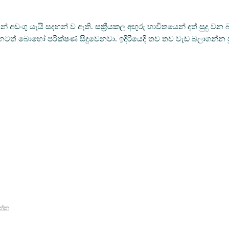
ඩංගු යැයි සදහන් ව ඇති. සක්‍රීයකල අඟුරු භාවිතයෙන් දත් සුදු ව
ැනටත් බොහෝ පරික්ෂණ සිදුවෙනවා. ඉදිරියෙදි තව තව වැඩ බලාගන්න ප
න්න