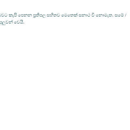
න බවට කැපි පෙනන ප්‍රතිපල සහිතව මෙතෙක් සනාථ වී නොමැත. සමේ /
ුලුවන් වෙයි.