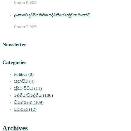
October 8, 2025
ලංකාවේ දුම්රිය මාර්ග පද්ධතියේ හමුවන මංසන්ධි
October 7, 2025
Newsletter
Categories
Politics
(8)
කනපිට
(4)
ක්‍රීඩා පිටිය
(11)
දේශීය/විදේශීය
(186)
විශේෂාංග
(109)
ව්‍යාපාර
(12)
Archives