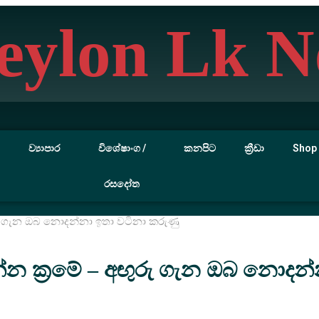
eylon Lk N
ව්‍යාපාර
විශේෂාංග /
කනපිට
ක්‍රීඩා
Shop
රසදෝත
ුරු ගැන ඔබ නොදන්නා ඉතා වටිනා කරුණු
්න ක්‍රමේ – අඟුරු ගැන ඔබ නොදන