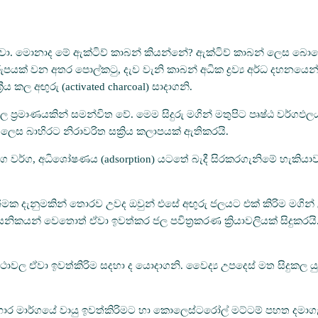
නවා. මොනාද මේ ඇක්ටිව් කාබන් කියන්නේ? ඇක්ටිව් කාබන් ලෙස බොහෝ 
ස්වරුපයක් වන අතර පොල්කටු, දැව වැනි කාබන් අධික ද්‍රව්‍ය අර්ධ දහනය
 කල අඟුරු (activated charcoal) සාදාගනි.
ාල ප්‍රමාණයකින් සමන්විත වේ. මෙම සිදුරු මගින් මතුපිට පෘෂ්ඨ වර්ගඵ
 ලෙස බාහිරට නිරාවරිත සක්‍රිය කලාපයක් ඇතිකරයි.
 වර්ග, අධිශෝෂණය (adsorption) යටතේ බැදී සිරකරගැනිමේ හැකියාවක්
ද්‍යාත්මක දැනුමකින් තොරව උවද ඔවුන් එසේ අඟුරු ජලයට එක් කිරිම මගින
 රසායනිකයන් වෙතොත් ඒවා ඉවත්කර ජල පවිත්‍රකරණ ක්‍රියාවලියක් සිද
ස්ථාවල ඒවා ඉවත්කිරිම සදහා ද යොදාගනි. වෛද්‍ය උපදෙස් මත සිදුකල යු
ාර මාර්ගයේ වායු ඉවත්කිරිමට හා කොලෙස්ටරෝල් මට්ටම් පහත දමාගැන