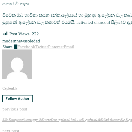
සනාථ වී නැත.
විටෙක ඔබ භාවිතා කරන දන්තාලේපයේ හා මුහුණු ආලේපන වල කාබන් අ
මුහුණේ ආලේපන වල කතාවත් එයමයි. activated charcoal පිලිබදව ද
Post Views:
222
modern
news
soledad
Share
0
Facebook
Twitter
Pinterest
Email
CeylonLk
Follow Author
previous post
ඔබ විෂාදයෙන් පෙළෙන බව හඟවන ලක්ෂණ 8ක්‌ – මේ ලක්ෂණ ඔබටත් තියෙනවද බල
next post