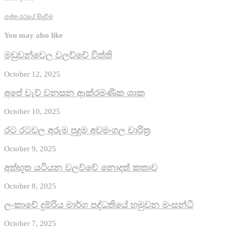
ගුප්ත රථයේ සිදුවීම
You may also like
මඩුවන්වෙල වලව්වේ විත්ති
October 12, 2025
අපේ වැව් වනසන ආක්රමණික ශාක
October 10, 2025
රට රටවල අරුම පුදුම අවමංගල චාරිත්‍ර
October 9, 2025
අත්භූත යටියන වලව්වේ නොදත් කතාව
October 8, 2025
ලංකාවේ දුම්රිය මාර්ග පද්ධතියේ හමුවන මංසන්ධි
October 7, 2025