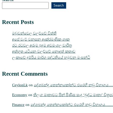
Search
Recent Posts
මඩුවන්වෙල වලව්වේ විත්ති
අපේ වැව් වනසන ආක්රමණික ශාක
රට රටවල අරුම පුදුම අවමංගල චාරිත්‍ර
අත්භූත යටියන වලව්වේ නොදත් කතාව
ලංකාවේ දුම්රිය මාර්ග පද්ධතියේ හමුවන මංසන්ධි
Recent Comments
CeylonLk
on
දේශබන්දු තෙන්නකෝන්ට එරෙහි නඩු විභාගය
Economy
on
තිලංග මාතාවට පින් පිණිස සෑදූ ‘බුද්ධ මාතා’ චිත්
Finance
on
දේශබන්දු තෙන්නකෝන්ට එරෙහි නඩු විභාගය…