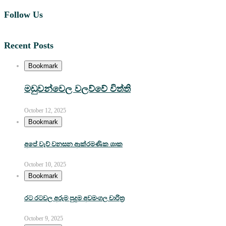
Follow Us
Recent Posts
Bookmark
මඩුවන්වෙල වලව්වේ විත්ති
October 12, 2025
Bookmark
අපේ වැව් වනසන ආක්රමණික ශාක
October 10, 2025
Bookmark
රට රටවල අරුම පුදුම අවමංගල චාරිත්‍ර
October 9, 2025