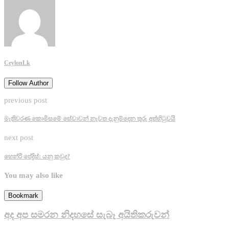
CeylonLk
Follow Author
previous post
මැතිවරණ කොමිසමේ සේවාවන් නැවත දැනුම්දෙන තුරු අත්හිටුවයි
next post
හෙන්රි පේද්‍රිස්: යනු කවුද?
You may also like
Bookmark
අද අප සමරන නිදහසේ සැබෑ අයිතිකරුවන්