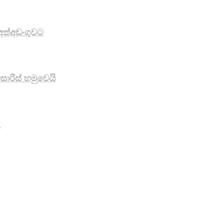
අත්අඩංගුවට
ාරිස් හමුවෙයි
!