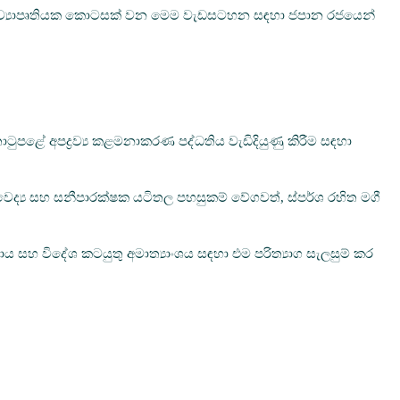
පීය ව්‍යාපෘතියක කොටසක් වන මෙම වැඩසටහන සඳහා ජපාන රජයෙන්
ටුපළේ අපද්‍රව්‍ය කළමනාකරණ පද්ධතිය වැඩිදියුණු කිරීම සඳහා
ද්‍ය සහ සනීපාරක්ෂක යටිතල පහසුකම් වේගවත්, ස්පර්ශ රහිත මගී
 සහ විදේශ කටයුතු අමාත්‍යාංශය සඳහා එම පරිත්‍යාග සැලසුම් කර