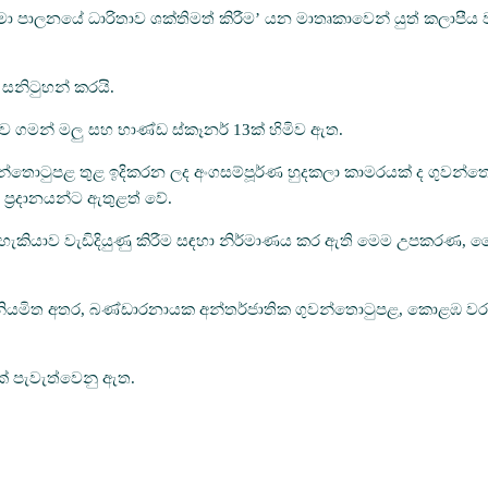
සීමා පාලනයේ ධාරිතාව ශක්තිමත් කිරීම’ යන මාතෘකාවෙන් යුත් කලා
සනිටුහන් කරයි.
ුළුව ගමන් මලු සහ භාණ්ඩ ස්කෑනර් 13ක් හිමිව ඇත.
ුවන්තොටුපළ තුළ ඉදිකරන ලද අංගසම්පූර්ණ හුදකලා කාමරයක් ද ගුවන්තො
 ප්‍රදානයන්ට ඇතුළත් වේ.
හැකියාව වැඩිදියුණු කිරීම සඳහා නිර්මාණය කර ඇති මෙම උපකරණ, වෛ
මට නියමිත අතර, බණ්ඩාරනායක අන්තර්ජාතික ගුවන්තොටුපළ, කොළඹ වරාය
ක් පැවැත්වෙනු ඇත.