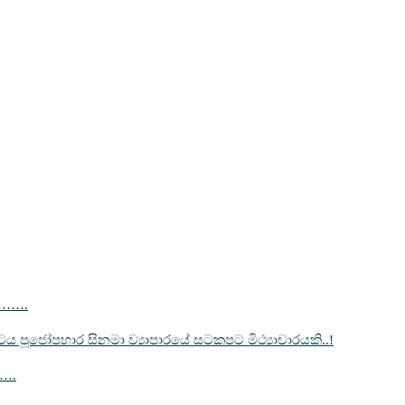
……….
‍රපටය පූජෝපහාර සිනමා ව්‍යාපාරයේ සටකපට මිථ්‍යාචාරයකි..!
…….