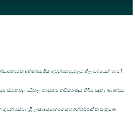
 බණ්ඩාරනායක අන්තර්ජාතික ගුවන්තොටුපළට නිල වශයෙන් භාර දී
 පිවිසුම් ස්ථානවල යටිතල පහසුකම් නවීකරණය කිරීම සඳහා අඛණ්ඩව
ුවන් සේවා (ශ්‍රී ලංකා) සමාගමේ සහ අන්තර්ජාතික සංක්‍රමණ