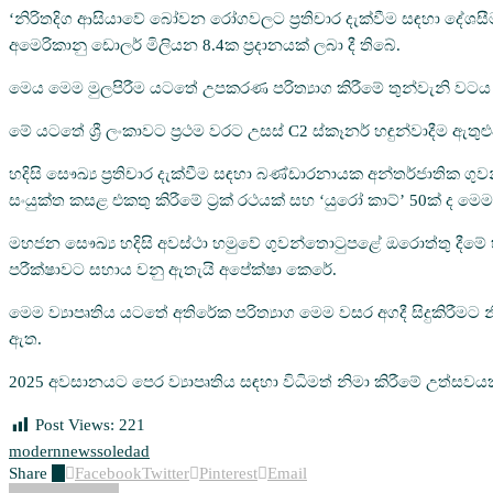
‘නිරිතදිග ආසියාවේ බෝවන රෝගවලට ප්‍රතිචාර දැක්වීම සඳහා දේශ
අමෙරිකානු ඩොලර් මිලියන 8.4ක ප්‍රදානයක් ලබා දී තිබේ.
මෙය මෙම මුලපිරීම යටතේ උපකරණ පරිත්‍යාග කිරීමේ තුන්වැනි වටය 
මේ යටතේ ශ්‍රී ලංකාවට ප්‍රථම වරට උසස් C2 ස්කෑනර් හඳුන්වාදීම ඇත
හදිසි සෞඛ්‍ය ප්‍රතිචාර දැක්වීම සඳහා බණ්ඩාරනායක අන්තර්ජාතික ග
සංයුක්ත කසළ එකතු කිරීමේ ට්‍රක් රථයක් සහ ‘යුරෝ කාට්’ 50ක් ද මෙම
මහජන සෞඛ්‍ය හදිසි අවස්ථා හමුවේ ගුවන්තොටුපළේ ඔරොත්තු දීමේ 
පරීක්ෂාවට සහාය වනු ඇතැයි අපේක්ෂා කෙරේ.
මෙම ව්‍යාපෘතිය යටතේ අතිරේක පරිත්‍යාග මෙම වසර අගදී සිදුකිරී
ඇත.
2025 අවසානයට පෙර ව්‍යාපෘතිය සඳහා විධිමත් නිමා කිරීමේ උත්සවය
Post Views:
221
modern
news
soledad
Share
0
Facebook
Twitter
Pinterest
Email