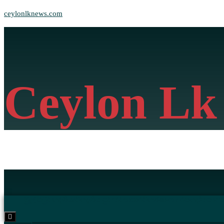
ceylonlknews.com
Ceylon Lk
මුල් පිටුව
දේශීය/විදේශීය පුවත්
ව්‍යාපාර
විශේෂාංග / රසදෝත
කනප
Hamburger
Toggle