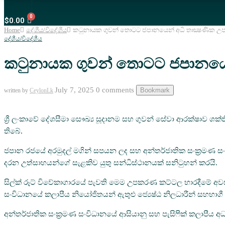
Menu
$
0.00
Home
දේශීය/විදේශීය
කටුනායක ගුවන් තොටට ජපානයෙන් අධි තාක්‍ෂණික
දේශීය/විදේශීය
කටුනායක ගුවන් තොටට ජපානයෙන
July 7, 2025
0 comments
Bookmark
written by
CeylonLk
ශ්‍රී ලංකාවේ දේශසීමා සෞඛ්‍ය සූදානම සහ ගුවන් සේවා ආරක්ෂාව 
තිබේ.
ජපාන රජයේ අරමුදල් මගින් සපයන ලද සහ අන්තර්ජාතික සංක්‍රමණ සංව
දරන උත්සාහයන්ගේ සැළකිව යුතු සන්ධිස්ථානයක් සනිටුහන් කරයි.
සිල්ක් රූට් විවේකාගාරයේ පැවති මෙම උපකරණ කට්ටල භාරදීමේ අවස්ථ
සංවිධානයේ කලාපීය නියෝජිතයන් ඇතුළු ජ්‍යෙෂ්ඨ නිලධාරීන් සහභාගී ව
අන්තර්ජාතික සංක්‍රමණ සංවිධානයේ ආසියානු සහ පැසිෆික් කලාපීය 