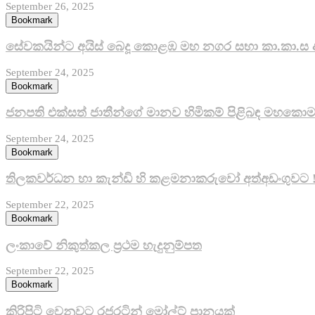
September 26, 2025
Bookmark
සේවකයින්ට අයිස් බෙදූ කොළඹ මහ නගර සභා කා.කා.ස 
September 24, 2025
Bookmark
ජනපති එක්සත් ජාතීන්ගේ මානව හිමිකම් පිළිබඳ මහකොමස
September 24, 2025
Bookmark
තිලකවර්ධන හා කැන්ඩි හි කළමනාකරුවෝ අත්අඩංගුවට 
September 22, 2025
Bookmark
ලංකාවේ නිකුත්කල ප්‍රථම හැදුනුම්පත
September 22, 2025
Bookmark
කිරි­පිටි වෙනු­වට රජ­ර­ටින් මෝල්ට් පානයක්