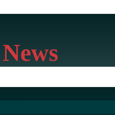
 News
ිට
ක්‍රීඩා
Shop
About Us
Contact