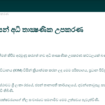
 උපකරණ
් අධි තාක්‍ෂණික උපකරණ
ශක්තිමත් කිරීම අරමුණු කරගත් නව අධි තාක්‍ෂණික උපකරණ කට්ටලයක්
ිධානය (IOM) විසින් ක්‍රියාත්මක කරන ලද මෙම පරිත්‍යාගය, ප්‍රධාන
ාවට ශ්‍රී ලංකා රජයේ, ජපන් තානාපති කාර්යාලයේ, ගුවන්තොටුපළ සහ ග
ී තිබිණි.
අධ්‍යක්ෂවරයාගේ නිල සංචාරයට සමගාමීව මෙම උත්සවය පැවැත්විණි.