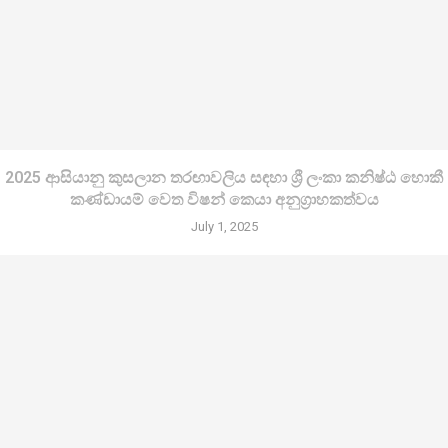
2025 ආසියානු කුසලාන තරඟාවලිය සඳහා ශ්‍රී ලංකා කනිෂ්ඨ හොකී
කණ්ඩායම් වෙත විෂන් කෙයා අනුග්‍රාහකත්වය
July 1, 2025