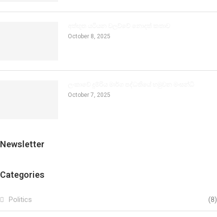
අත්භූත යටියන වලව්වේ නොදත් කතාව
October 8, 2025
ලංකාවේ දුම්රිය මාර්ග පද්ධතියේ හමුවන මංසන්ධි
October 7, 2025
Newsletter
Categories
Politics
(8)