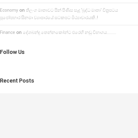
on
Economy
තිලංග මාතාවට පින් පිණිස සෑදූ ‘බුද්ධ මාතා’ චිත්‍රපටය
පූජෝපහාර සිනමා ව්‍යාපාරයේ සටකපට මිථ්‍යාචාරයකි..!
on
Finance
දේශබන්දු තෙන්නකෝන්ට එරෙහි නඩු විභාගය……….
Follow Us
Recent Posts