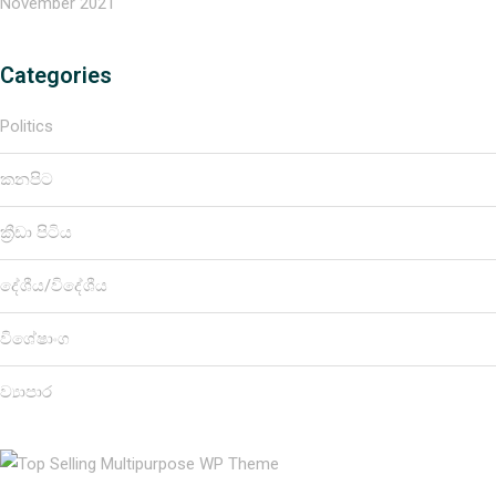
November 2021
Categories
Politics
කනපිට
ක්‍රීඩා පිටිය
දේශීය/විදේශීය
විශේෂාංග
ව්‍යාපාර