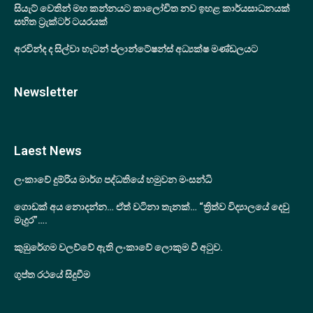
සියැට් වෙතින් මහ කන්නයට කාලෝචිත නව ඉහළ කාර්යසාධනයක්
සහිත ට්‍රැක්ටර් ටයරයක්
අරවින්ද ද සිල්වා හැටන් ප්ලාන්ටේෂන්ස් අධ්‍යක්ෂ මණ්ඩලයට
Newsletter
Laest News
ලංකාවේ දුම්රිය මාර්ග පද්ධතියේ හමුවන මංසන්ධි
ගොඩක් අය නොදන්න… ඒත් වටිනා තැනක්… “ත්‍රිත්ව විද්‍යාලයේ දෙවු
මැදුර”….
කුඹුරේගම වලව්වේ ඇති ලංකාවේ ලොකුම වී අටුව.
ගුප්ත රථයේ සිදුවීම