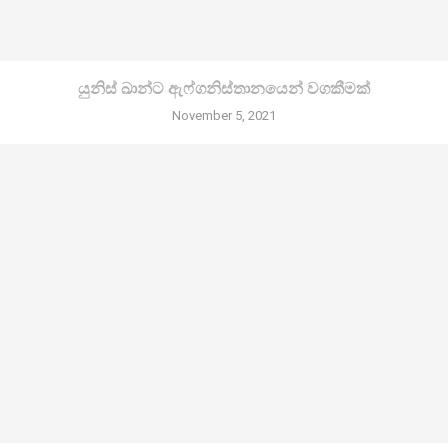
යුනිස් ඛාන්ට ඇෆ්ගනිස්තානයෙන් වගකීමක්
November 5, 2021