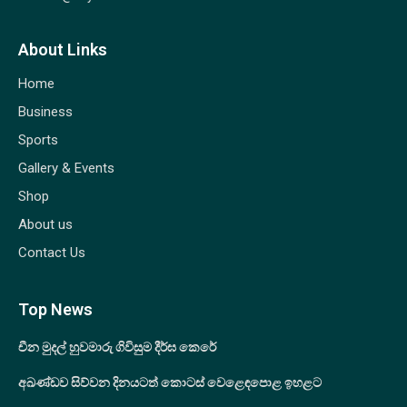
About Links
Home
Business
Sports
Gallery & Events
Shop
About us
Contact Us
Top News
චීන මුදල් හුවමාරු ගිවිසුම දීර්ඝ කෙරේ
අඛණ්ඩව සිව්වන දිනයටත් කොටස් වෙළෙඳපොළ ඉහළට