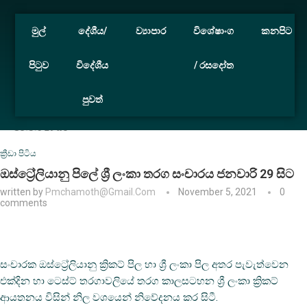
මුල්
දේශීය/
ව්‍යාපාර
විශේෂාංග
කනපිට
පිටුව
විදේශීය
/ රසදෝත
පුවත්
Home
ක්‍රීඩා පිටිය
ඔස්ට්‍රේලියානු පිලේ ශ්‍රී ලංකා තරග සංචාරය
ජනවාරි 29 සිට
ක්‍රීඩා පිටිය
ඔස්ට්‍රේලියානු පිලේ ශ්‍රී ලංකා තරග සංචාරය ජනවාරි 29 සිට
written by
Pmchamoth@gmail.com
November 5, 2021
0
comments
සංචාරක ඔස්ට්‍රේලියානු ක්‍රිකට් පිල හා ශ්‍රී ලංකා පිල අතර පැවැත්වෙන
එක්දින හා ටෙස්ට් තරගාවලියේ තරග කාලසටහන ශ්‍රී ලංකා ක්‍රිකට්
ආයතනය විසින් නිල වශයෙන් නිවේදනය කර සිටී.