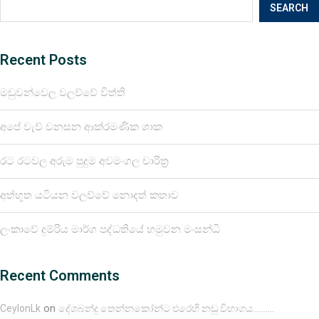
SEARCH
Recent Posts
මඩුවන්වෙල වලව්වේ විත්ති
අපේ වැව් වනසන ආක්රමණික ශාක
රට රටවල අරුම පුදුම අවමංගල චාරිත්‍ර
අත්භූත යටියන වලව්වේ නොදත් කතාව
ලංකාවේ දුම්රිය මාර්ග පද්ධතියේ හමුවන මංසන්ධි
Recent Comments
on
CeylonLk
දේශබන්දු තෙන්නකෝන්ට එරෙහි නඩු විභාගය……….