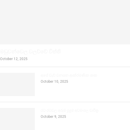
මඩුවන්වෙල වලව්වේ විත්ති
October 12, 2025
අපේ වැව් වනසන ආක්රමණික ශාක
October 10, 2025
රට රටවල අරුම පුදුම අවමංගල චාරිත්‍ර
October 9, 2025