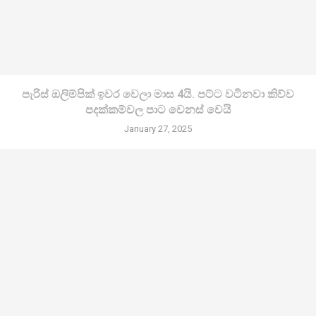
පැරිස් ඔලිම්පික් ඉවර වෙලා මාස 4යි. පට්ට වටිනවා කිව්ව
පදක්කම්වල පාට වෙනස් වෙයි
January 27, 2025