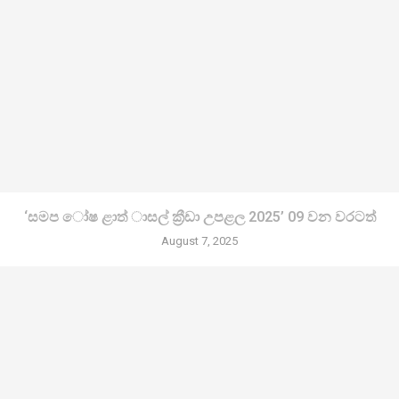
‘සමප ෝෂ ළාත් ාසල් ක්‍රීඩා උපළල 2025’ 09 වන වරටත්
August 7, 2025