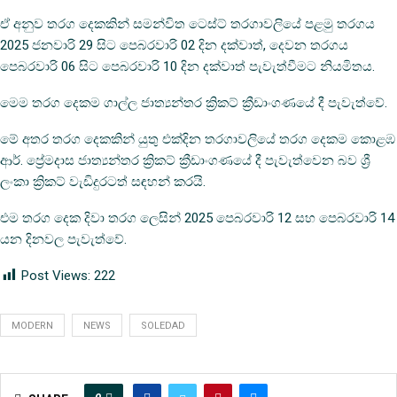
ඒ අනුව තරග දෙකකින් සමන්විත ටෙස්ට් තරගාවලියේ පළමු තරගය
2025 ජනවාරි 29 සිට පෙබරවාරි 02 දින දක්වාත්, දෙවන තරගය
පෙබරවාරි 06 සිට පෙබරවාරි 10 දින දක්වාත් පැවැත්වීමට නියමිතය.
මෙම තරග දෙකම ගාල්ල ජාත්‍යන්තර ක්‍රිකට් ක්‍රීඩාංගණයේ දී පැවැත්වේ.
මේ අතර තරග දෙකකින් යුතු එක්දින තරගාවලියේ තරග දෙකම කොළඹ
ආර්. ප්‍රේමදාස ජාත්‍යන්තර ක්‍රිකට් ක්‍රීඩාංගණයේ දී පැවැත්වෙන බව ශ්‍රී
ලංකා ක්‍රිකට් වැඩිදුරටත් සඳහන් කරයි.
එම තරග දෙක දිවා තරග ලෙසින් 2025 පෙබරවාරි 12 සහ පෙබරවාරි 14
යන දිනවල පැවැත්වේ.
Post Views:
222
MODERN
NEWS
SOLEDAD