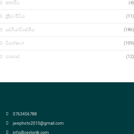
කනපිට
(4)
ක්‍රීඩා පිටිය
(11)
දේශීය/විදේශීය
(186)
විශේෂාංග
(109)
ව්‍යාපාර
(12)
0763456788
jwephoto2010@gmail.com
info@ceylonlk.com