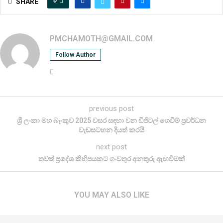
0
SHARE
PMCHAMOTH@GMAIL.COM
Follow Author
previous post
ශ්‍රී ලංකා මහ බැංකුව 2025 වසර සඳහා වන ඩිජිටල් ගෙවීම් ප්‍රවර්ධන
වැඩසටහන දියත් කරයි
next post
තවත් ප්‍රදේශ කිහිපයකට ගංවතුර අනතුරු ඇඟවීමක්
YOU MAY ALSO LIKE