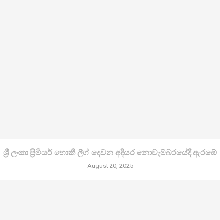
ශ්‍රී ලංකා ප්‍රිමියර් හොකී ලීග් දෙවන අදියර නොවැම්බරයේදී ඇරඹේ
August 20, 2025