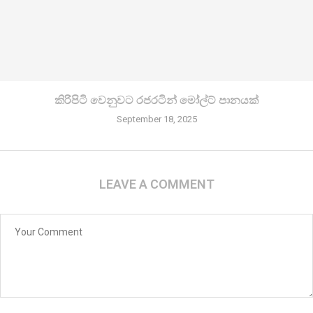
කිරි­පිටි වෙනු­වට රජ­ර­ටින් මෝල්ට් පානයක්
September 18, 2025
LEAVE A COMMENT