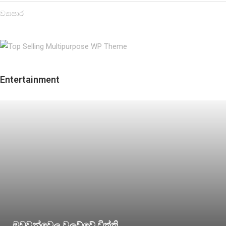
ව්‍යාපාර
Entertainment
මඩුවන්වෙල වලව්වේ විත්ති