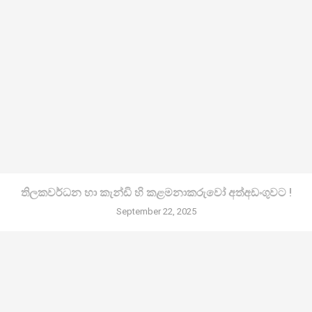
තිලකවර්ධන හා කැන්ඩි හි කළමනාකරුවෝ අත්අඩංගුවට !
September 22, 2025