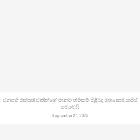
ජනපති එක්සත් ජාතීන්ගේ මානව හිමිකම් පිළිබඳ මහකොමසාරිස්
හමුවෙයි
September 24, 2025