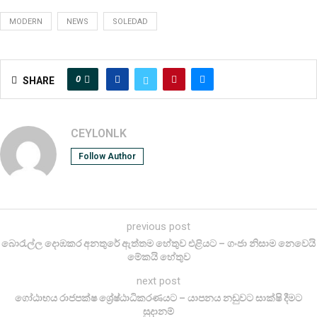
MODERN
NEWS
SOLEDAD
0
SHARE
CEYLONLK
Follow Author
previous post
බොරැල්ල දොඹකර අනතුරේ ඇත්තම හේතුව එළියට – ගංජා නිසාම නෙවෙයි
මේකයි හේතුව
next post
ගෝඨාභය රාජපක්ෂ ශ්‍රේෂ්ඨාධිකරණයට – යාපනය නඩුවට සාක්ෂි දීමට
සුදානම්