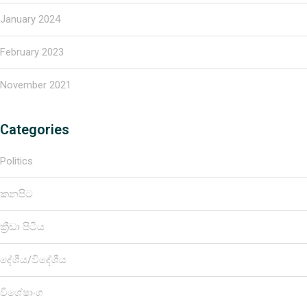
January 2024
February 2023
November 2021
Categories
Politics
කනපිට
ක්‍රීඩා පිටිය
දේශීය/විදේශීය
විශේෂාංග