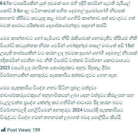
8.67ක වපසරියකින් යුත් ඉඩමක් සහ එහි ඉදිරි කරමින් පැවති රුපියල්
කෝටි 3.5ක දල වටිනාකමක් සහිත දෙමහල් සුඛෝභෝගී නිවසක්
තහනම් කිරීමට කටයුතු කළ බවත් ගෙහිමි කාන්තාව අත් අඩංගුවට ගත්
බවත් අපරාධ පරීක්ෂණ දෙපාර්තමේන්තුව සඳහන් කරයි.
මෙම කාන්තාවට හෝ සැමියාට නිසි රැකියාවක් නොමැතිව කිසියම් නීති
විරෝධී කටයුත්තක නිරත වෙමින් බෝකුන්දර පාසල් මාවතේ අඩි 15ක්
උසැති තාප්පයකින් වට කරන ලද ඉඩමක සුඛෝ භෝගී දෙමහල් නිවසක්
ඉදිකරමින් පවතින බව නිති විරෝධී වත්කම් විමර්ශන කොට්ඨාශයට
2023 වසරේ ලද රහසිගත තොරතුරකට අනුව සිදුකළ දීර්ඝ
විමර්ශනයකින් අනතුරුව සැකකාරිය අත්අඩංගුවට ගෙන ඇත.
මෙම සැකකාරිය විදේශ ගතව සිටින ප්‍රබල මත්ද්‍රව්‍ය
ජාවාරම්කරුවෙකුගේ අනුගාමිකයන් ලබා දෙන මත්ද්‍රව්‍ය කිරුලපන සහ
වැල්ලවත්ත ප්‍රදේශ කේන්ද්‍ර කර ගනිමින් ජාවාරම සිදු කරන බවට
විමර්ශනවලදී හෙළිවීමෙන් අනතුරුව 2024 වසරේදී සැකකාරියට
විරුද්ධව විදේශ ගමන් තහනමක් ලබාගත් බවද පොලිසිය කියයි.
Post Views:
199