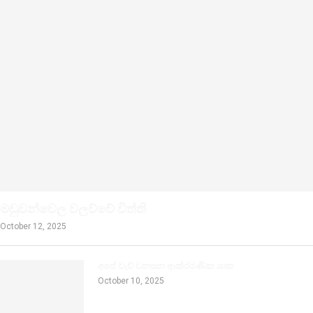
මඩුවන්වෙල වලව්වේ විත්ති
October 12, 2025
අපේ වැව් වනසන ආක්රමණික ශාක
October 10, 2025