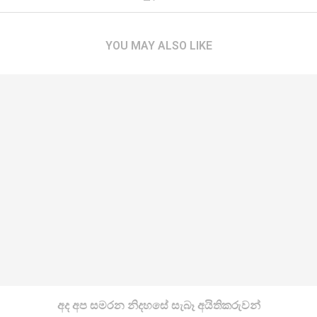
YOU MAY ALSO LIKE
අද අප සමරන නිදහසේ සැබෑ අයිතිකරුවන්