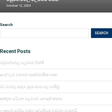
October 12, 2025
Search
SEARCH
Recent Posts
මඩුවන්වෙල වලව්වේ විත්ති
අපේ වැව් වනසන ආක්රමණික ශාක
රට රටවල අරුම පුදුම අවමංගල චාරිත්‍ර
අත්භූත යටියන වලව්වේ නොදත් කතාව
ලංකාවේ දුම්රිය මාර්ග පද්ධතියේ හමුවන මංසන්ධි