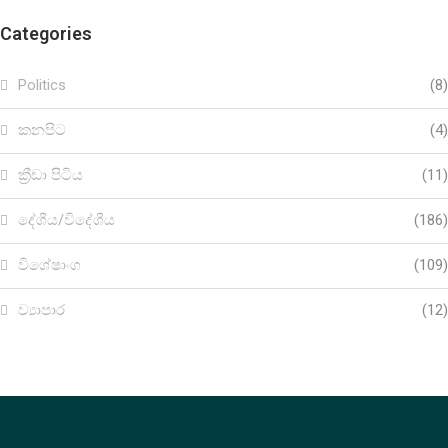
Categories
Politics
(8)
කනපිට
(4)
ක්‍රීඩා පිටිය
(11)
දේශීය/විදේශීය
(186)
විශේෂාංග
(109)
ව්‍යාපාර
(12)