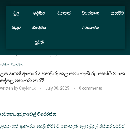
මුල්
දේශීය/
ව්‍යාපාර
විශේෂාංග
කනපිට
පිටුව
විදේශීය
/ රසදෝත
පුවත්
Home
දේශීය/විදේශීය
උපයාගත් ආකාරය තහවුරු කළ
නොහැකි රු. කෝටි 3.5ක දේපළ තහනම් කරයි…
දේශීය/විදේශීය
උපයාගත් ආකාරය තහවුරු කළ නොහැකි රු. කෝටි 3.5ක
දේපළ තහනම් කරයි…
written by
CeylonLk
July 30, 2025
0 comments
සටහන..අරුනඩෙල් විජේරත්න
උපයා ගත් ආකාරය හෙළි කිරීමට නොහැකි ලෙස මුදල් රැස්කර පර්චස්