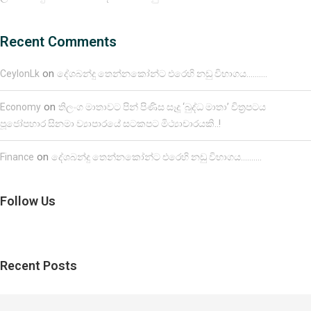
Recent Comments
on
CeylonLk
දේශබන්දු තෙන්නකෝන්ට එරෙහි නඩු විභාගය……….
on
Economy
තිලංග මාතාවට පින් පිණිස සෑදූ ‘බුද්ධ මාතා’ චිත්‍රපටය
පූජෝපහාර සිනමා ව්‍යාපාරයේ සටකපට මිථ්‍යාචාරයකි..!
on
Finance
දේශබන්දු තෙන්නකෝන්ට එරෙහි නඩු විභාගය……….
Follow Us
Recent Posts