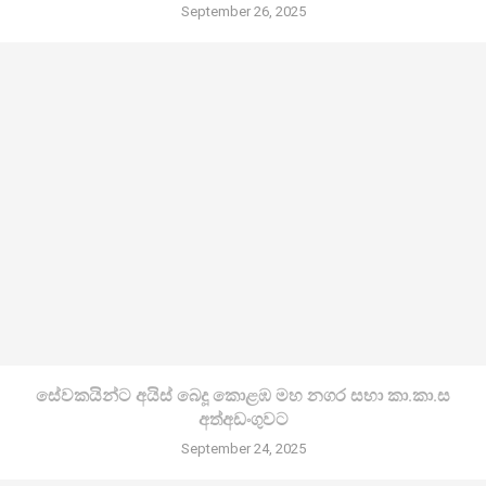
September 26, 2025
සේවකයින්ට අයිස් බෙදූ කොළඹ මහ නගර සභා කා.කා.ස
අත්අඩංගුවට
September 24, 2025