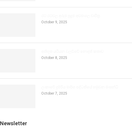
රට රටවල අරුම පුදුම අවමංගල චාරිත්‍ර
October 9, 2025
අත්භූත යටියන වලව්වේ නොදත් කතාව
October 8, 2025
ලංකාවේ දුම්රිය මාර්ග පද්ධතියේ හමුවන මංසන්ධි
October 7, 2025
Newsletter