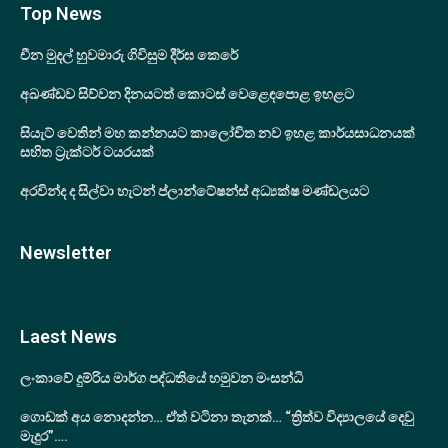
Top News
චීන මුදල් හුවමාරු ගිවිසුම දීර්ඝ කෙරේ
අඛණ්ඩව සිව්වන දිනයටත් කොටස් වෙළෙඳපොළ ඉහළට
සියැට් වෙතින් මහ කන්නයට කාලෝචිත නව ඉහළ කාර්යසාධනයක්
සහිත ට්‍රැක්ටර් ටයරයක්
අරවින්ද ද සිල්වා හැටන් ප්ලාන්ටේෂන්ස් අධ්‍යක්ෂ මණ්ඩලයට
Newsletter
Laest News
ලංකාවේ දුම්රිය මාර්ග පද්ධතියේ හමුවන මංසන්ධි
ගොඩක් අය නොදන්න… ඒත් වටිනා තැනක්… “ත්‍රිත්ව විද්‍යාලයේ දෙවු
මැදුර”….