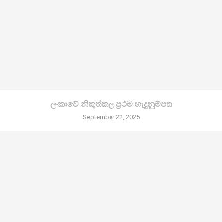
ලංකාවේ නිකුත්කල ප්‍රථම හැදුනුම්පත
September 22, 2025