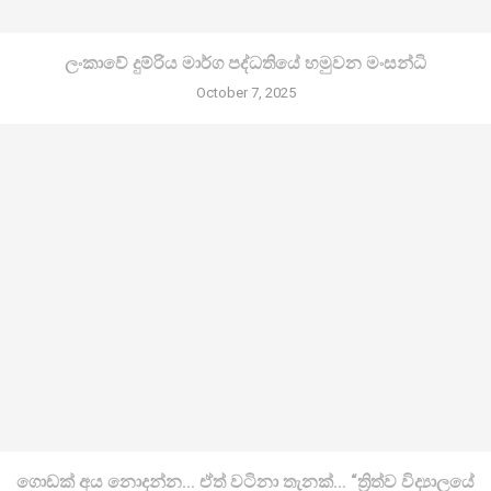
ලංකාවේ දුම්රිය මාර්ග පද්ධතියේ හමුවන මංසන්ධි
October 7, 2025
ගොඩක් අය නොදන්න… ඒත් වටිනා තැනක්… “ත්‍රිත්ව විද්‍යාලයේ