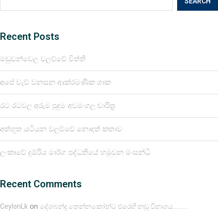
SEARCH
Recent Posts
මඩුවන්වෙල වලව්වේ විත්ති
අපේ වැව් වනසන ආක්රමණික ශාක
රට රටවල අරුම පුදුම අවමංගල චාරිත්‍ර
අත්භූත යටියන වලව්වේ නොදත් කතාව
ලංකාවේ දුම්රිය මාර්ග පද්ධතියේ හමුවන මංසන්ධි
Recent Comments
on
CeylonLk
දේශබන්දු තෙන්නකෝන්ට එරෙහි නඩු විභාගය……….