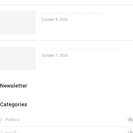
අත්භූත යටියන වලව්වේ නොදත් කතාව
October 8, 2025
ලංකාවේ දුම්රිය මාර්ග පද්ධතියේ හමුවන මංසන්ධි
October 7, 2025
Newsletter
Categories
Politics
(8)