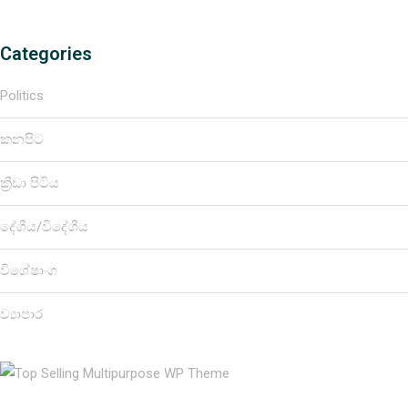
Categories
Politics
කනපිට
ක්‍රීඩා පිටිය
දේශීය/විදේශීය
විශේෂාංග
ව්‍යාපාර