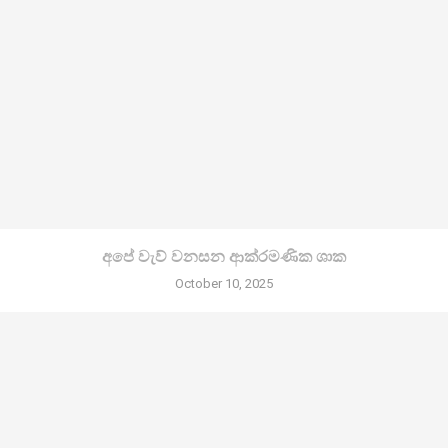
අපේ වැව් වනසන ආක්රමණික ශාක
October 10, 2025