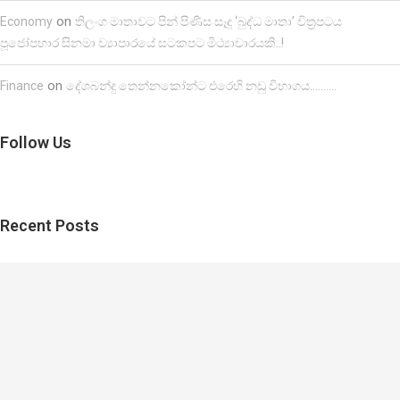
on
Economy
තිලංග මාතාවට පින් පිණිස සෑදූ ‘බුද්ධ මාතා’ චිත්‍රපටය
පූජෝපහාර සිනමා ව්‍යාපාරයේ සටකපට මිථ්‍යාචාරයකි..!
on
Finance
දේශබන්දු තෙන්නකෝන්ට එරෙහි නඩු විභාගය……….
Follow Us
Recent Posts