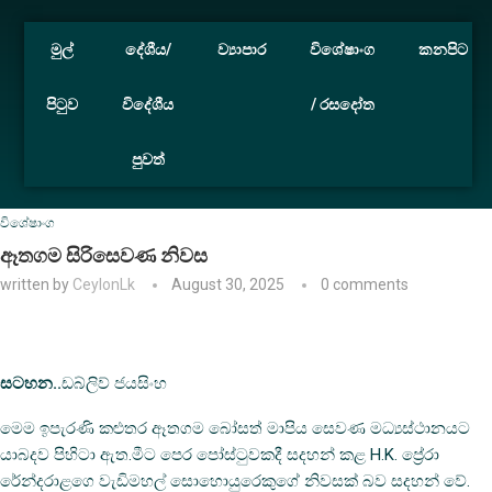
මුල්
දේශීය/
ව්‍යාපාර
විශේෂාංග
කනපිට
පිටුව
විදේශීය
/ රසදෝත
පුවත්
Home
විශේෂාංග
ඈතගම සිරිසෙවණ නිවස
විශේෂාංග
ඈතගම සිරිසෙවණ නිවස
written by
CeylonLk
August 30, 2025
0 comments
සටහන..
ඩබ්ලිව් ජයසිංහ
මෙම ඉපැරණි කළුතර ඈතගම බෝසත් මාපිය සෙවණ මධ්‍යස්ථානයට
යාබදව පිහිටා ඇත.මීට පෙර පෝස්ටුවකදී සදහන් කළ H.K. ප්‍රේරා
රේන්දරාළගෙ වැඩිමහල් සොහොයුරෙකුගේ නිවසක් බව සදහන් වේ.