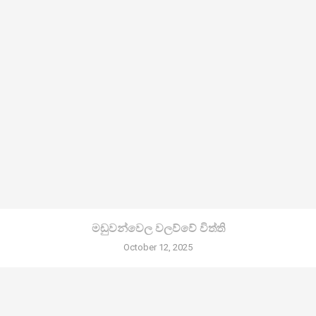
මඩුවන්වෙල වලව්වේ විත්ති
October 12, 2025