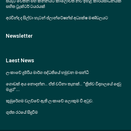
සියැට් වෙතින් මහ කන්නයට කාලෝචිත නව ඉහළ කාර්යසාධනයක්
සහිත ට්‍රැක්ටර් ටයරයක්
අරවින්ද ද සිල්වා හැටන් ප්ලාන්ටේෂන්ස් අධ්‍යක්ෂ මණ්ඩලයට
Newsletter
Laest News
ලංකාවේ දුම්රිය මාර්ග පද්ධතියේ හමුවන මංසන්ධි
ගොඩක් අය නොදන්න… ඒත් වටිනා තැනක්… “ත්‍රිත්ව විද්‍යාලයේ දෙවු
මැදුර”….
කුඹුරේගම වලව්වේ ඇති ලංකාවේ ලොකුම වී අටුව.
ගුප්ත රථයේ සිදුවීම