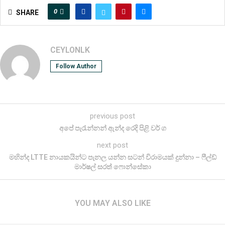
0
SHARE
CEYLONLK
Follow Author
previous post
අපේ පැරැන්නන් ඇන්ද රෙදි පිළි වර් ග
next post
මහින්ද LTTE නායකයින්ට පැනල යන්න සටන් විරාමයක් දුන්නා – ෆීල්ඩ්
මාර්ෂල් සරත් ෆොන්සේකා
YOU MAY ALSO LIKE