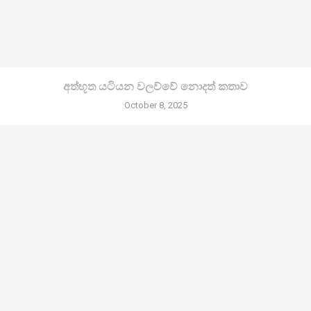
අත්භූත යටියන වලව්වේ නොදත් කතාව
October 8, 2025