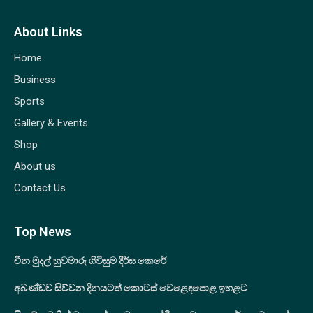
About Links
Home
Business
Sports
Gallery & Events
Shop
About us
Contact Us
Top News
චීන මුදල් හුවමාරු ගිවිසුම දීර්ඝ කෙරේ
අඛණ්ඩව සිව්වන දිනයටත් කොටස් වෙළෙඳපොළ ඉහළට