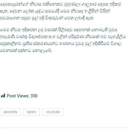
දෙසොයුරන්ගේ නිවාස එකිනෙකට මුහුණලා ගාලුපාර දෙපස ඉදිකර
ඇත. දෙවන ලෝක යුද්ධ සමයේදී මෙම නිවසද ඉංග්‍රීසීන් විසින්
පවරාගෙන පසුව මුල් පදිංචිකරුවන් වෙත ලබාදී ඇත.
මෙම නිවස ඉදිකරන ලද වසරක් පිළිබඳව සඳහනක් නොමැති වුවද
ඉපැරැණි වාස්තු විද්‍යාත්මක අංග වලින් පරිපූර්ණ නිවසක් බව පැහැදිලිය.
පසුකාලීනව ප්‍රතිසංස්කරණයන්ට භාජනය වුවද මුල් ඉදිකිරීමේ විශාල
වෙනසක් දක්නට නොලැබේ.
Post Views:
330
MODERN
NEWS
SOLEDAD