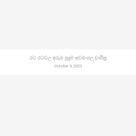
රට රටවල අරුම පුදුම අවමංගල චාරිත්‍ර
October 9, 2025