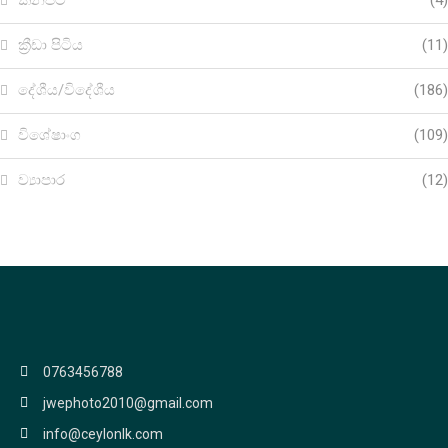
කනපිට
(4)
ක්‍රීඩා පිටිය
(11)
දේශීය/විදේශීය
(186)
විශේෂාංග
(109)
ව්‍යාපාර
(12)
0763456788
jwephoto2010@gmail.com
info@ceylonlk.com