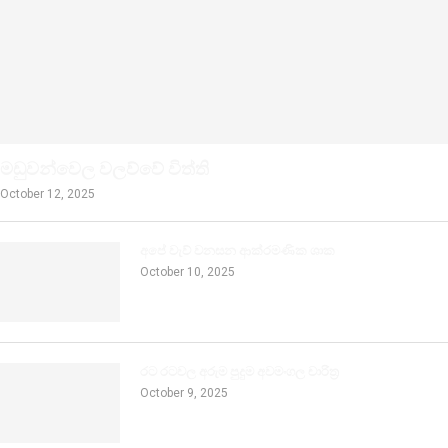
මඩුවන්වෙල වලව්වේ විත්ති
October 12, 2025
අපේ වැව් වනසන ආක්රමණික ශාක
October 10, 2025
රට රටවල අරුම පුදුම අවමංගල චාරිත්‍ර
October 9, 2025