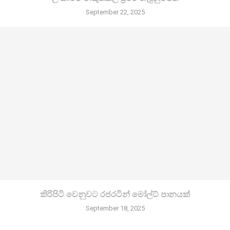
September 22, 2025
කිරි­පිටි වෙනු­වට රජ­ර­ටින් මෝල්ට් පානයක්
September 18, 2025