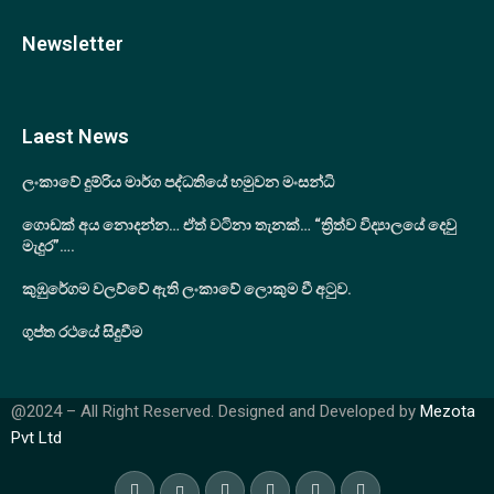
Newsletter
Laest News
ලංකාවේ දුම්රිය මාර්ග පද්ධතියේ හමුවන මංසන්ධි
ගොඩක් අය නොදන්න… ඒත් වටිනා තැනක්… “ත්‍රිත්ව විද්‍යාලයේ දෙවු
මැදුර”….
කුඹුරේගම වලව්වේ ඇති ලංකාවේ ලොකුම වී අටුව.
ගුප්ත රථයේ සිදුවීම
@2024 – All Right Reserved. Designed and Developed by
Mezota
Pvt Ltd