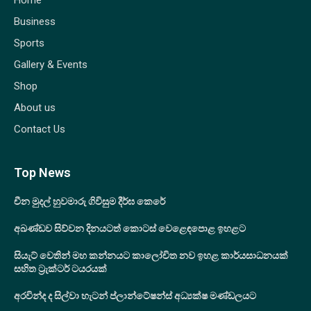
Home
Business
Sports
Gallery & Events
Shop
About us
Contact Us
Top News
චීන මුදල් හුවමාරු ගිවිසුම දීර්ඝ කෙරේ
අඛණ්ඩව සිව්වන දිනයටත් කොටස් වෙළෙඳපොළ ඉහළට
සියැට් වෙතින් මහ කන්නයට කාලෝචිත නව ඉහළ කාර්යසාධනයක්
සහිත ට්‍රැක්ටර් ටයරයක්
අරවින්ද ද සිල්වා හැටන් ප්ලාන්ටේෂන්ස් අධ්‍යක්ෂ මණ්ඩලයට