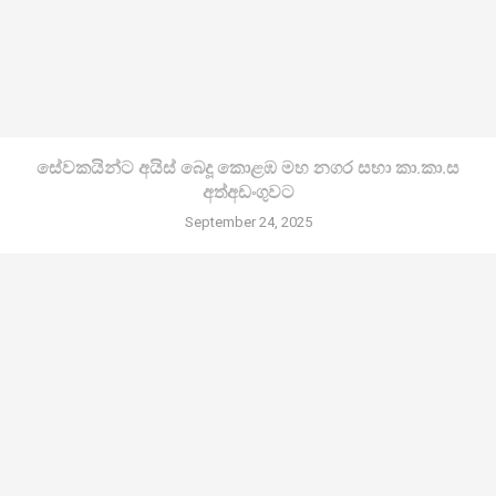
සේවකයින්ට අයිස් බෙදූ කොළඹ මහ නගර සභා කා.කා.ස
අත්අඩංගුවට
September 24, 2025