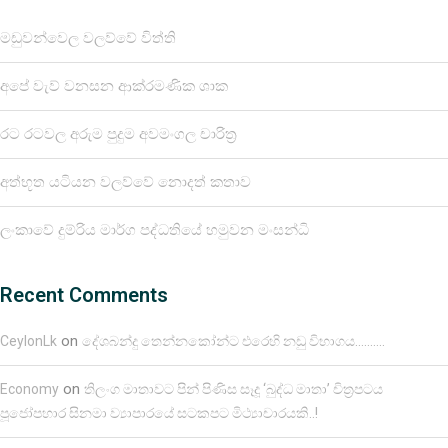
මඩුවන්වෙල වලව්වේ විත්ති
අපේ වැව් වනසන ආක්රමණික ශාක
රට රටවල අරුම පුදුම අවමංගල චාරිත්‍ර
අත්භූත යටියන වලව්වේ නොදත් කතාව
ලංකාවේ දුම්රිය මාර්ග පද්ධතියේ හමුවන මංසන්ධි
Recent Comments
on
CeylonLk
දේශබන්දු තෙන්නකෝන්ට එරෙහි නඩු විභාගය……….
on
Economy
තිලංග මාතාවට පින් පිණිස සෑදූ ‘බුද්ධ මාතා’ චිත්‍රපටය
පූජෝපහාර සිනමා ව්‍යාපාරයේ සටකපට මිථ්‍යාචාරයකි..!