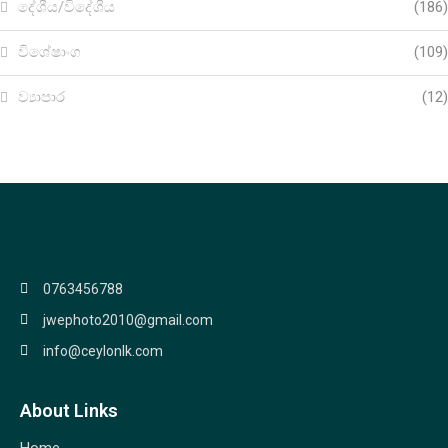
දේශීය/විදේශීය
(186)
විශේෂාංග
(109)
ව්‍යාපාර
(12)
0763456788
jwephoto2010@gmail.com
info@ceylonlk.com
About Links