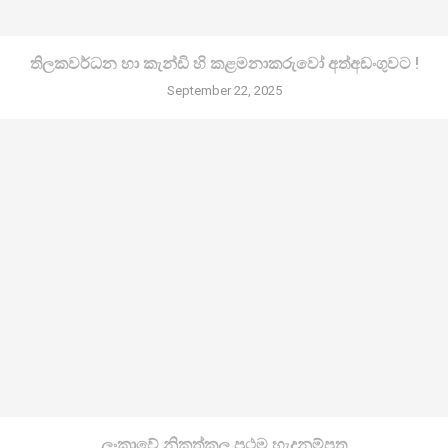
තිලකවර්ධන හා කැන්ඩි හි කළමනාකරුවෝ අත්අඩංගුවට !
September 22, 2025
ලංකාවේ නිකුත්කල ප්‍රථම හැදුනුම්පත