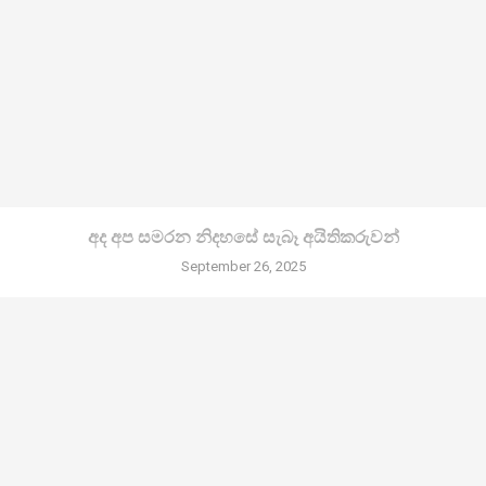
අද අප සමරන නිදහසේ සැබෑ අයිතිකරුවන්
September 26, 2025