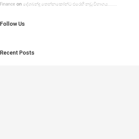
on
Finance
දේශබන්දු තෙන්නකෝන්ට එරෙහි නඩු විභාගය……….
Follow Us
Recent Posts