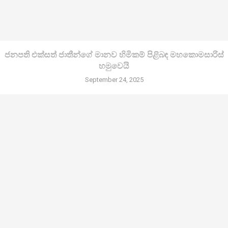
ජනපති එක්සත් ජාතීන්ගේ මානව හිමිකම් පිළිබඳ මහකොමසාරිස්
හමුවෙයි
September 24, 2025