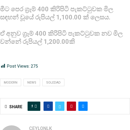
මීට පෙර ග්‍රෑම් 400 කිරිපිටි පැකට්ටුවක මිල
සඳහන් වූයේ රුපියල් 1,100.00 ක් ලෙසය.
ඒ අනුව ග්‍රෑම් 400 කිරිපිටි පැකට්ටුවක නව මිල
වන්නේ රුපියල් 1,200.00කි
Post Views:
275
MODERN
NEWS
SOLEDAD
1
SHARE
CEYLONLK