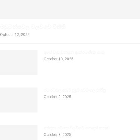
මඩුවන්වෙල වලව්වේ විත්ති
October 12, 2025
අපේ වැව් වනසන ආක්රමණික ශාක
October 10, 2025
රට රටවල අරුම පුදුම අවමංගල චාරිත්‍ර
October 9, 2025
අත්භූත යටියන වලව්වේ නොදත් කතාව
October 8, 2025