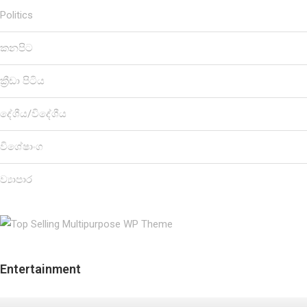
Politics
කනපිට
ක්‍රීඩා පිටිය
දේශීය/විදේශීය
විශේෂාංග
ව්‍යාපාර
Entertainment