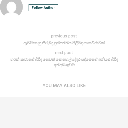
Follow Author
previous post
ඇමරිකානු තීරුබදු ප්‍රතිපත්තිය පිළිබඳ සාකච්ඡාවක්
next post
හරක් කටාගේ බිරිඳ හෙවත් කෙහෙල්බද්දර පද්මේගේ අනියම් බිරිඳ
අත්අඩංගුවට
YOU MAY ALSO LIKE