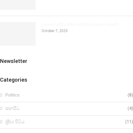
ලංකාවේ දුම්රිය මාර්ග පද්ධතියේ හමුවන මංසන්ධි
October 7, 2025
Newsletter
Categories
Politics
(8)
කනපිට
(4)
ක්‍රීඩා පිටිය
(11)