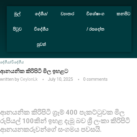
මුල්
දේශීය/
ව්‍යාපාර
විශේෂාංග
කනපිට
පිටුව
විදේශීය
/ රසදෝත
පුවත්
Home
දේශීය/විදේශීය
ආනයනික කිරිපිටි මිල ඉහළට
දේශීය/විදේශීය
ආනයනික කිරිපිටි මිල ඉහළට
written by
CeylonLk
July 10, 2025
0 comments
ආනයනික කිරිපිටි ග්‍රෑම් 400 පැකට්ටුවක මිල
රුපියල් 100කින් ඉහළ දැමූ බව ශ්‍රී ලංකා කිරිපිටි
ආනයනකරුවන්ගේ සංගමය පවසයි.