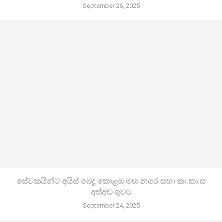
September 26, 2025
සේවකයින්ට අයිස් බෙදූ කොළඹ මහ නගර සභා කා.කා.ස
අත්අඩංගුවට
September 24, 2025