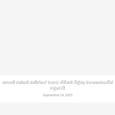
ජනපති එක්සත් ජාතීන්ගේ මානව හිමිකම් පිළිබඳ මහකොමසාරිස්
හමුවෙයි
September 24, 2025