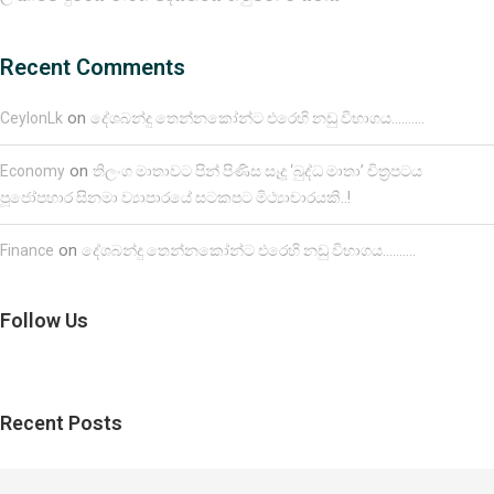
Recent Comments
on
CeylonLk
දේශබන්දු තෙන්නකෝන්ට එරෙහි නඩු විභාගය……….
on
Economy
තිලංග මාතාවට පින් පිණිස සෑදූ ‘බුද්ධ මාතා’ චිත්‍රපටය
පූජෝපහාර සිනමා ව්‍යාපාරයේ සටකපට මිථ්‍යාචාරයකි..!
on
Finance
දේශබන්දු තෙන්නකෝන්ට එරෙහි නඩු විභාගය……….
Follow Us
Recent Posts