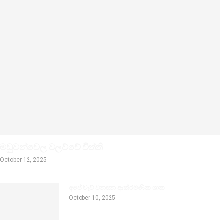
මඩුවන්වෙල වලව්වේ විත්ති
October 12, 2025
අපේ වැව් වනසන ආක්රමණික ශාක
October 10, 2025