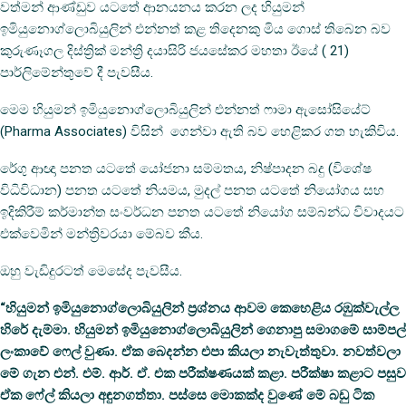
වත්මන් ආණ්ඩුව යටතේ ආනයනය කරන ලද හියුමන්
ඉමියුනොග්ලොබියුලින් එන්නත් කළ තිදෙනකු මිය ගොස් තිබෙන බව
කුරුණෑගල දිස්ත්‍රික් මන්ත්‍රි දයාසිරි ජයසේකර මහතා ඊයේ ( 21)
පාර්ලිමේන්තුවේ දී පැවසීය.
මෙම හියුමන් ඉමියුනොග්ලොබියුලින් එන්නත් ෆාමා ඇසෝසියේට්
(Pharma Associates) විසින් ගෙන්වා ඇති බව හෙළිකර ගත හැකිවිය.
රේගු ආඥා පනත යටතේ යෝජනා සම්මතය, නිෂ්පාදන බදු (විශේෂ
විධිවිධාන) පනත යටතේ නියමය, මුදල් පනත යටතේ නියෝගය සහ
ඉදිකිරීම් කර්මාන්ත සංවර්ධන පනත යටතේ නියෝග සම්බන්ධ විවාදයට
එක්වෙමින් මන්ත්‍රිවරයා මේබව කීය.
ඔහු වැඩිදුරටත් මෙසේද පැවසීය.
“හියුමන් ඉමියුනොග්ලොබියුලින් ප්‍රශ්නය ආවම කෙහෙළිය රඹුක්වැල්ල
හිරේ දැම්මා. හියුමන් ඉමියුනොග්ලොබියුලින් ගෙනාපු සමාගමේ සාම්පල්
ලංකාවේ ෆෙල් වුණා. ඒක බෙදන්න එපා කියලා නැවැත්තුවා. නවත්වලා
මේ ගැන එන්. එම්. ආර්. ඒ. එක පරීක්ෂණයක් කළා. පරීක්ෂා කළාට පසුව
ඒක ෆේල් කියලා අඳුනගත්තා. පස්සෙ මොකක්ද වුණේ මේ බඩු ටික