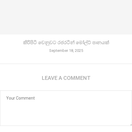
කිරි­පිටි වෙනු­වට රජ­ර­ටින් මෝල්ට් පානයක්
September 18, 2025
LEAVE A COMMENT