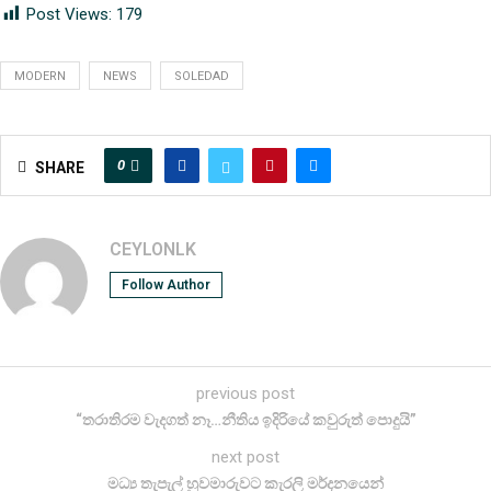
Post Views:
179
MODERN
NEWS
SOLEDAD
0
SHARE
CEYLONLK
Follow Author
previous post
“තරාතිරම වැදගත් නෑ…නීතිය ඉදිරියේ කවුරුත් පොදුයි”
next post
මධ්‍ය තැපැල් හුවමාරුවට කැරලි මර්දනයෙන්