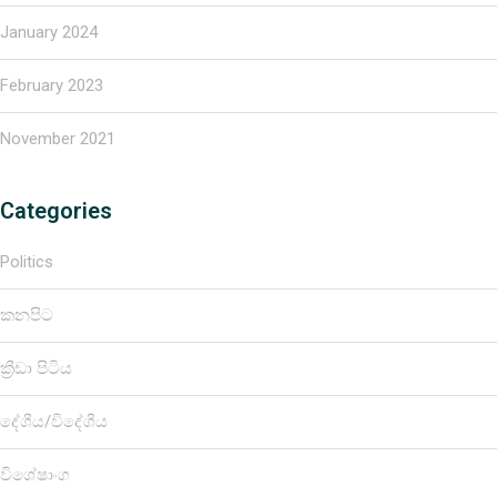
January 2024
February 2023
November 2021
Categories
Politics
කනපිට
ක්‍රීඩා පිටිය
දේශීය/විදේශීය
විශේෂාංග