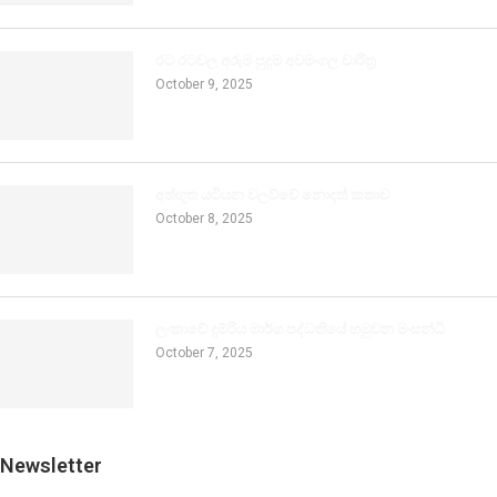
රට රටවල අරුම පුදුම අවමංගල චාරිත්‍ර
October 9, 2025
අත්භූත යටියන වලව්වේ නොදත් කතාව
October 8, 2025
ලංකාවේ දුම්රිය මාර්ග පද්ධතියේ හමුවන මංසන්ධි
October 7, 2025
Newsletter