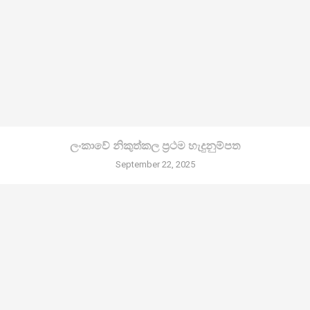
ලංකාවේ නිකුත්කල ප්‍රථම හැදුනුම්පත
September 22, 2025