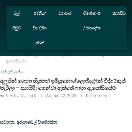
මුල්
දේශීය/
ව්‍යාපාර
විශේෂාංග
කනපිට
පිටුව
විදේශීය
/ රසදෝත
පුවත්
Home
දේශීය/විදේශීය
අලුතින් ගෙනා හියුමන්
ඉමියුනොග්ලොබියුලින් විද්ද 3කුත් මැරිලා – දයාසිරි; ගෙන්වා ඇත්තේ ෆාමා
ඇසෝසියේට්
දේශීය/විදේශීය
අලුතින් ගෙනා හියුමන් ඉමියුනොග්ලොබියුලින් විද්ද 3කුත්
මැරිලා – දයාසිරි; ගෙන්වා ඇත්තේ ෆාමා ඇසෝසියේට්
written by
CeylonLk
August 22, 2025
0 comments
සටහන..අරුනඩෙල් විජේරත්න