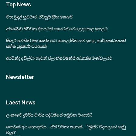
Top News
චීන මුදල් හුවමාරු ගිවිසුම දීර්ඝ කෙරේ
අඛණ්ඩව සිව්වන දිනයටත් කොටස් වෙළෙඳපොළ ඉහළට
සියැට් වෙතින් මහ කන්නයට කාලෝචිත නව ඉහළ කාර්යසාධනයක්
සහිත ට්‍රැක්ටර් ටයරයක්
අරවින්ද ද සිල්වා හැටන් ප්ලාන්ටේෂන්ස් අධ්‍යක්ෂ මණ්ඩලයට
Newsletter
Laest News
ලංකාවේ දුම්රිය මාර්ග පද්ධතියේ හමුවන මංසන්ධි
ගොඩක් අය නොදන්න… ඒත් වටිනා තැනක්… “ත්‍රිත්ව විද්‍යාලයේ දෙවු
මැදුර”….