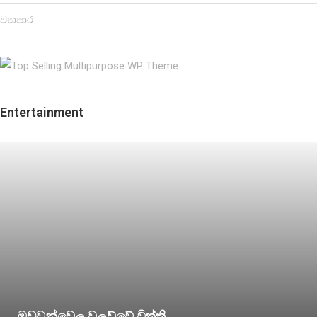
ව්‍යාපාර
Entertainment
මඩුවන්වෙල වලව්වේ විත්ති