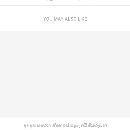
YOU MAY ALSO LIKE
අද අප සමරන නිදහසේ සැබෑ අයිතිකරුවන්