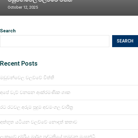
October 12, 2025
Search
SEARCH
Recent Posts
මඩුවන්වෙල වලව්වේ විත්ති
අපේ වැව් වනසන ආක්රමණික ශාක
රට රටවල අරුම පුදුම අවමංගල චාරිත්‍ර
අත්භූත යටියන වලව්වේ නොදත් කතාව
ලංකාවේ දුම්රිය මාර්ග පද්ධතියේ හමුවන මංසන්ධි