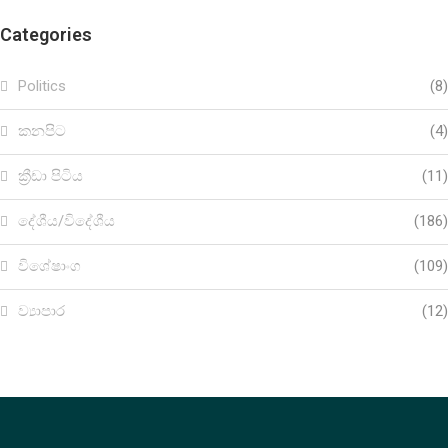
Categories
Politics
(8)
කනපිට
(4)
ක්‍රීඩා පිටිය
(11)
දේශීය/විදේශීය
(186)
විශේෂාංග
(109)
ව්‍යාපාර
(12)