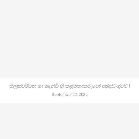
තිලකවර්ධන හා කැන්ඩි හි කළමනාකරුවෝ අත්අඩංගුවට !
September 22, 2025