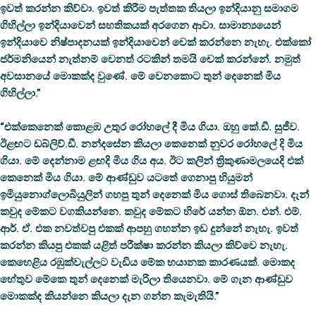
ඉවත් කරන්න කිව්වා. ඉවත් කිරීම පැත්තක තියලා ඉන්දියානු සමාගම
ගිහිල්ලා ඉන්දියාවෙන් සහතිකයක් අරගෙන ආවා. සාමාන්‍යයෙන්
ඉන්දියාවෙ නිෂ්පාදනයක් ඉන්දියාවෙන් චෙක් කරන්නෙ නැහැ. එක්කෝ
ජර්මනියෙන් නැත්නම් වෙනත් රටකින් තමයි චෙක් කරන්නේ. නමුත්
අවසානයේ මොකක්ද වුණේ. මේ වෙනකොට තුන් දෙනෙක් මිය
ගිහිල්ලා.”
“එක්කෙනෙක් කොළඹ උතුර රෝහලේ දී මිය ගියා. ඔහු කේ.ඩී. සුජීව.
ඊළඟට ඩබ්ලිව්.ඩී. නන්දසේන කියලා කෙනෙක් නුවර රෝහලේ දි මිය
ගියා. මේ දෙන්නාම ළඟදි මිය ගිය අය. ඊට කලින් ත්‍රිකුණාමලයෙදි එක්
කෙනෙක් මිය ගියා. මේ ආණ්ඩුව යටතේ ගෙනාපු හියුමන්
ඉමියුනොග්ලොබියුලින් ගහපු තුන් දෙනෙක් මිය ගොස් තිබෙනවා. දැන්
කවුද මේකට වගකියන්නෙ. කවුද මේකට හිරේ යන්න ඕන. එන්. එම්.
ආර්. ඒ. එක නවත්වපු එකක් ආපහු ගහන්න ඉඩ දුන්නේ නැහැ. ඉවත්
කරන්න කියපු එකක් යළිත් පරීක්ෂා කරන්න කියලා කිව්වෙ නැහැ.
කෙහෙළිය රඹුක්වැල්ලට වැඩිය මේක භයානක කාරණයක්. මොකද
හේතුව මේකෙ තුන් දෙනෙක් මැරිලා තියෙනවා. මේ ගැන ආණ්ඩුව
මොකක්ද කියන්නෙ කියලා දැන ගන්න කැමැතියි.”