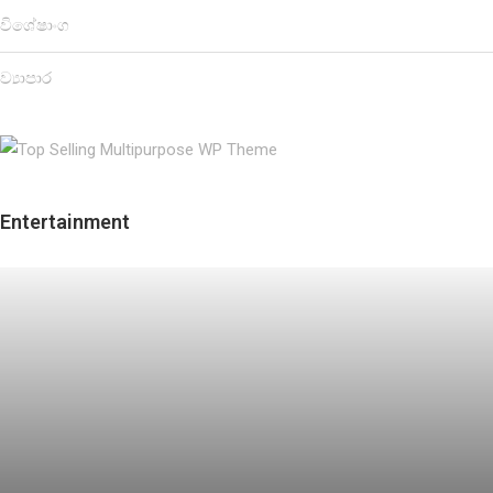
විශේෂාංග
ව්‍යාපාර
Entertainment