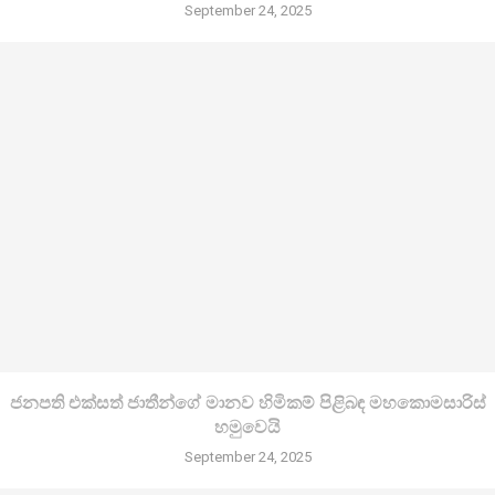
September 24, 2025
ජනපති එක්සත් ජාතීන්ගේ මානව හිමිකම් පිළිබඳ මහකොමසාරිස්
හමුවෙයි
September 24, 2025