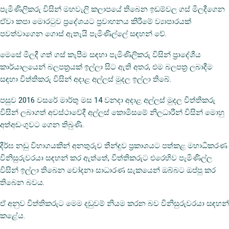
පැමිණිලිකරු විසින් මහවැලි කලාපයේ තිබෙන ඉඩම්වල ගස් මිලදීගෙන
ඒවා කපා මොරටුව ප්‍රදේශයට ප්‍රවාහනය කිරීමේ ව්‍යාපාරයක්
පවත්වාගෙන ගොස් ඇතැයි පැමිණිල්ලේ සඳහන් වේ.
මෙසේ මිලදී ගත් ගස් කැපීම සඳහා පැමිණිලිකරු විසින් ප්‍රාදේශීය
කාර්යාලයෙන් බලපත්‍රයක් ඉල්ලා සිට ඇති අතර, එම බලපත්‍ර ලබාදීම
සඳහා විත්තිකරු විසින් අදාළ අල්ලස් මුදල ඉල්ලා තිබේ.
පසුව 2016 වසරේ මාර්තු මස 14 වනදා අදාළ අල්ලස් මුදල විත්තිකරු
විසින් ලබාගත් අවස්ථාවේදී අල්ලස් කොමිසමේ නිලධාරීන් විසින් මොහු
අත්අඩංගුවට ගෙන තිබුණි.
දීර්ඝ නඩු විභාගයකින් අනතුරුව තීන්දුව ප්‍රකාශයට පත්කළ මහාධිකරණ
විනිසුරුවරයා සඳහන් කර ඇත්තේ, විත්තිකරුට එරෙහිව පැමිණිල්ල
විසින් ඉල්ලා තිබෙන චෝදනා සාධාරණ සැකයෙන් ඔබ්බට ඔප්පු කර
තිබෙන බවය.
ඒ අනුව විත්තිකරුට මෙම දඩුවම් නියම කරන බව විනිසුරුවරයා සඳහන්
කළේය.