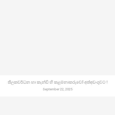
තිලකවර්ධන හා කැන්ඩි හි කළමනාකරුවෝ අත්අඩංගුවට !
September 22, 2025