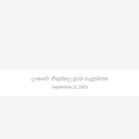
ලංකාවේ නිකුත්කල ප්‍රථම හැදුනුම්පත
September 22, 2025