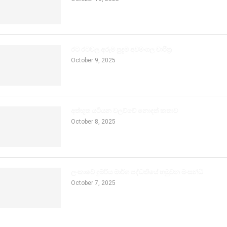
රට රටවල අරුම පුදුම අවමංගල චාරිත්‍ර
October 9, 2025
අත්භූත යටියන වලව්වේ නොදත් කතාව
October 8, 2025
ලංකාවේ දුම්රිය මාර්ග පද්ධතියේ හමුවන මංසන්ධි
October 7, 2025