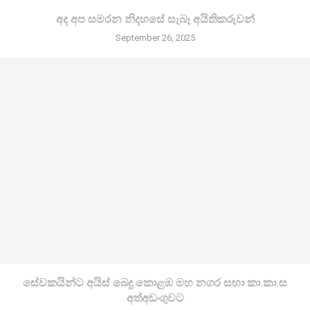
අද අප සමරන නිදහසේ සැබෑ අයිතිකරුවන්
September 26, 2025
සේවකයින්ට අයිස් බෙදූ කොළඹ මහ නගර සභා කා.කා.ස
අත්අඩංගුවට