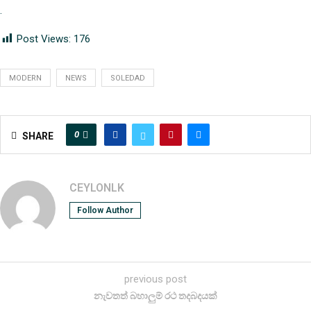
.
Post Views:
176
MODERN
NEWS
SOLEDAD
0
SHARE
CEYLONLK
Follow Author
previous post
නැවතත් බහාලුම් රථ තදබදයක්