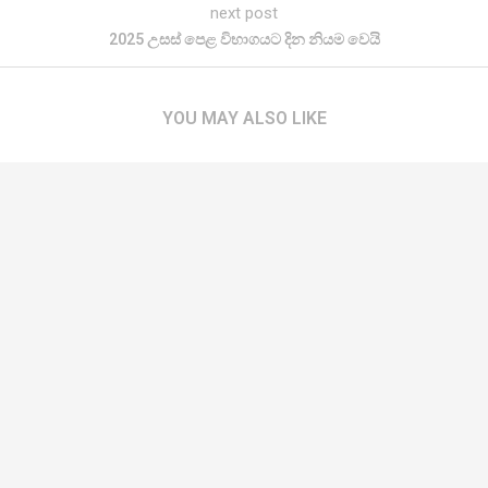
next post
2025 උසස් පෙළ විභාගයට දින නියම වෙයි
YOU MAY ALSO LIKE