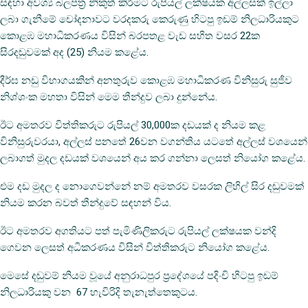
සඳහා අවශ්‍ය බලපත්‍ර නිකුත් කිරීමට රුපියල් ලක්ෂයක අල්ලසක් ඉල්ලා
ලබා ගැනීමේ චෝදනාවට වරදකරු කෙරුණු හිටපු ඉඩම් නිලධාරියකුට
කොළඹ මහාධිකරණය විසින් බරපතළ වැඩ සහිත වසර 22ක
සිරදඬුවමක් අද (25) නියම කළේය.
දීර්ඝ නඩු විභාගයකින් අනතුරුව කොළඹ මහාධිකරණ විනිසුරු සුජීව
නිශ්ශංක මහතා විසින් මෙම තීන්දුව ලබා දුන්නේය.
ඊට අමතරව විත්තිකරුට රුපියල් 30,000ක දඩයක් ද නියම කළ
විනිසුරුවරයා, අල්ලස් පනතේ 26වන වගන්තිය යටතේ අල්ලස් වශයෙන්
ලබාගත් මුදල දඩයක් වශයෙන් අය කර ගන්නා ලෙසත් නියෝග කළේය.
එම දඩ මුදල ද නොගෙවන්නේ නම් අමතරව වසරක ලිහිල් සිර දඬුවමක්
නියම කරන බවත් තීන්දුවේ සඳහන් විය.
ඊට අමතරව අගතියට පත් පැමිණිලිකරුට රුපියල් ලක්ෂයක වන්දි
ගෙවන ලෙසත් අධිකරණය විසින් විත්තිකරුට නියෝග කළේය.
මෙසේ දඬුවම් නියම වූයේ අනුරාධපුර ප්‍රදේශයේ පදිංචි හිටපු ඉඩම්
නිලධාරියකු වන 67 හැවිරිදි තැනැත්තෙකුටය.