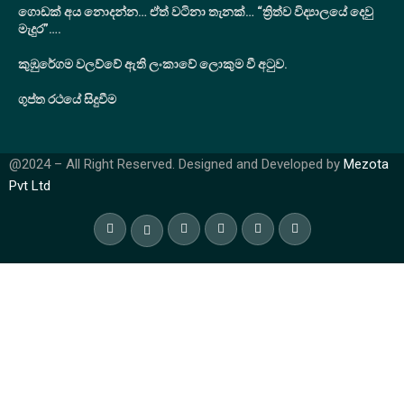
ගොඩක් අය නොදන්න… ඒත් වටිනා තැනක්… “ත්‍රිත්ව විද්‍යාලයේ දෙවු
මැදුර”….
කුඹුරේගම වලව්වේ ඇති ලංකාවේ ලොකුම වී අටුව.
ගුප්ත රථයේ සිදුවීම
@2024 – All Right Reserved. Designed and Developed by
Mezota
Pvt Ltd