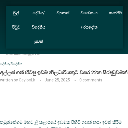
මුල්
දේශීය/
ව්‍යාපාර
විශේෂාංග
කනපිට
පිටුව
විදේශීය
/ රසදෝත
පුවත්
Home
දේශීය/විදේශීය
අල්ලස් ගත් හිටපු ඉඩම් නිලධාරියකුට
වසර 22ක සිරදඬුවමක්
දේශීය/විදේශීය
අල්ලස් ගත් හිටපු ඉඩම් නිලධාරියකුට වසර 22ක සිරදඬුවමක්
written by
CeylonLk
June 25, 2025
0 comments
තඹුත්තේගම මහවැලි කලාපයේ ඉඩමක පිහිටි ගසක් කපා ඉවත් කිරීම