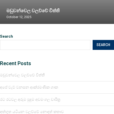
මඩුවන්වෙල වලව්වේ විත්ති
October 12, 2025
Search
SEARCH
Recent Posts
මඩුවන්වෙල වලව්වේ විත්ති
අපේ වැව් වනසන ආක්රමණික ශාක
රට රටවල අරුම පුදුම අවමංගල චාරිත්‍ර
අත්භූත යටියන වලව්වේ නොදත් කතාව