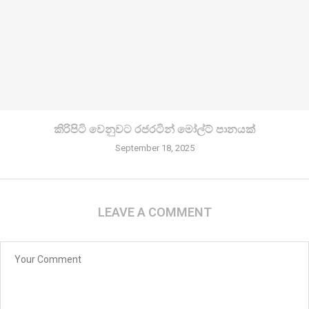
කිරි­පිටි වෙනු­වට රජ­ර­ටින් මෝල්ට් පානයක්
September 18, 2025
LEAVE A COMMENT