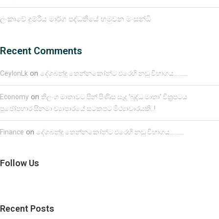
ලංකාවේ දුම්රිය මාර්ග පද්ධතියේ හමුවන මංසන්ධි
Recent Comments
on
CeylonLk
දේශබන්දු තෙන්නකෝන්ට එරෙහි නඩු විභාගය……….
on
Economy
තිලංග මාතාවට පින් පිණිස සෑදූ ‘බුද්ධ මාතා’ චිත්‍රපටය
පූජෝපහාර සිනමා ව්‍යාපාරයේ සටකපට මිථ්‍යාචාරයකි..!
on
Finance
දේශබන්දු තෙන්නකෝන්ට එරෙහි නඩු විභාගය……….
Follow Us
Recent Posts