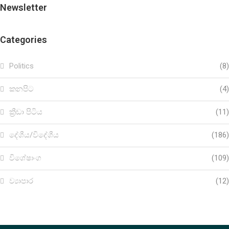
Newsletter
Categories
Politics
(8)
කනපිට
(4)
ක්‍රීඩා පිටිය
(11)
දේශීය/විදේශීය
(186)
විශේෂාංග
(109)
ව්‍යාපාර
(12)