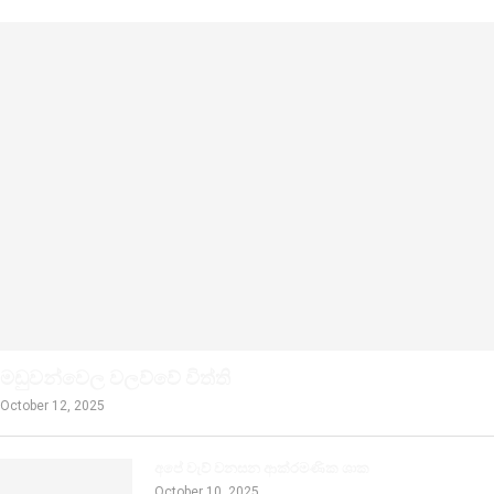
මඩුවන්වෙල වලව්වේ විත්ති
October 12, 2025
අපේ වැව් වනසන ආක්රමණික ශාක
October 10, 2025