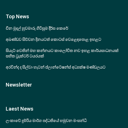
Top News
චීන මුදල් හුවමාරු ගිවිසුම දීර්ඝ කෙරේ
අඛණ්ඩව සිව්වන දිනයටත් කොටස් වෙළෙඳපොළ ඉහළට
සියැට් වෙතින් මහ කන්නයට කාලෝචිත නව ඉහළ කාර්යසාධනයක්
සහිත ට්‍රැක්ටර් ටයරයක්
අරවින්ද ද සිල්වා හැටන් ප්ලාන්ටේෂන්ස් අධ්‍යක්ෂ මණ්ඩලයට
Newsletter
Laest News
ලංකාවේ දුම්රිය මාර්ග පද්ධතියේ හමුවන මංසන්ධි