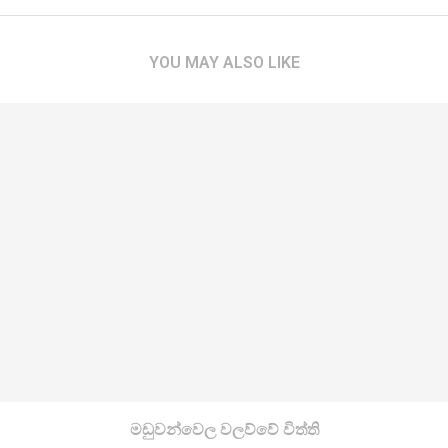
YOU MAY ALSO LIKE
මඩුවන්වෙල වලව්වේ විත්ති