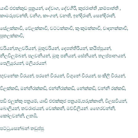
යාඩි එළුක්කුඩ පූත්‍රයන්, දේවාග, දේවගිරි, කුජරාත්ති ,කම්පාත්ති ,
කාමරූපවන්ති, වනිග, කාංගන්, වනති, ඉන්දිරානි, සෙන්දිරානි,
සේලක්කාවි, වේලක්කාවි, වට්ටක්කාවි, කුංකුමක්කාවි, චාදනක්කාවි,
පුතලක්කාවි,
වරියන්,තලවරියන්, මුතුවරියන්, දෙපත්තිරියන්, කයිප්පූයන්,
නීලවිලුම්බන්, පලවනියන්, මුතු පනීයන්, සේනියන්, තලප්පානයන්,
පෙලියූරයන්, මලියරයන්.
භුවනේක වීරයන්, පරනේ වීරයන්, විගුනේ වීරයන්, සංකිලි වීරයන්,
විලක්කඩි, මන්නිරක්කඩි, එන්නිරක්කඩි, නේක්කඩි, වන්නි රක්කඩි,
පඩි එලුක්කු පත්‍රයම්, යාඩි එළුක්කුජ පත්‍රයම්,පරුක්කානි, විලසවියන්,
බොලියන්, තවරාජයන්, වෙක්කනි, මච්චිලියන්. භෛරවන්නි,
කෝලවන්නි, ලතඹි,
පට්ටු,සෙන්බන් තඩුප්පු.