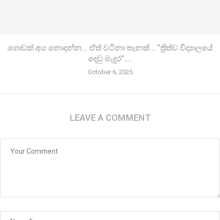
ගොඩක් අය නොදන්න… ඒත් වටිනා තැනක්… “ත්‍රිත්ව විද්‍යාලයේ
දෙවු මැදුර”….
October 6, 2025
LEAVE A COMMENT