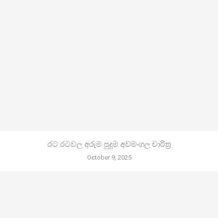
රට රටවල අරුම පුදුම අවමංගල චාරිත්‍ර
October 9, 2025