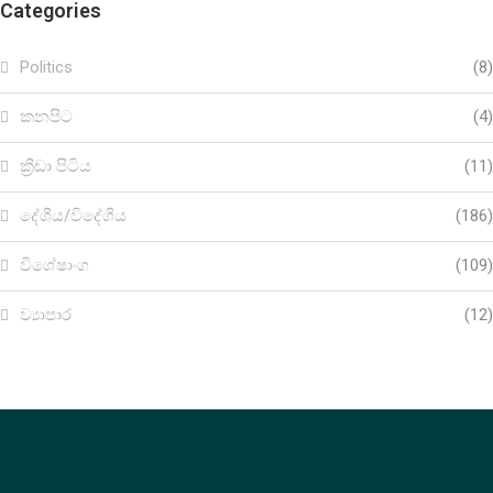
Categories
Politics
(8)
කනපිට
(4)
ක්‍රීඩා පිටිය
(11)
දේශීය/විදේශීය
(186)
විශේෂාංග
(109)
ව්‍යාපාර
(12)