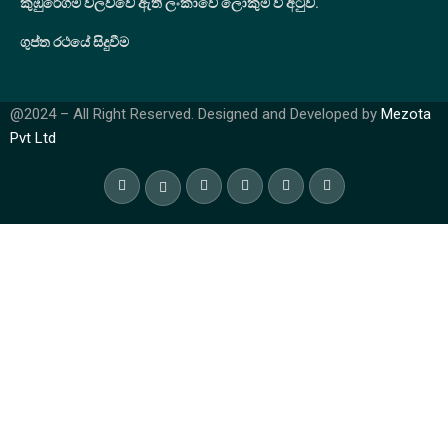
කුඹුරේගම වලව්වේ ඇති ලංකාවේ ලොකුම වී අටුව.
ගුප්ත රථයේ සිදුවීම
@2024 – All Right Reserved. Designed and Developed by
Mezota
Pvt Ltd