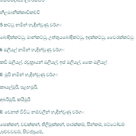
මකමදෝසනීලගිරිකච්චි
නීලමානික්කාඩිකච්චි
5 කට්ටු නමින් හැඳින්වුණු වර්ග-:
බෝදික්කට්ටු, මාන්කට්ටු, උත්තුයබෝදිකට්ටු, ඉදක්කට්ටු, වෛරක්කට්ටු.
6 ඔලියල් නමින් හැඳින්වුණු වර්ග-:
කඩි ඔලියල්, රවුත්‍රායන් ඔලියල්, ඉස් ඔලියල්, කෛ ඔලියල්.
0. මූරි නමින් හැඳින්වුණු වර්ග-:
කායල්මූරි, පළඟමූරි,
අබරිමූරි, කයිමූරි
0. වෙනත් විවිධ නම්වලින් හැඳින්වුණු වර්ග-:
සෙක්කන්, වඩක්කන්, තිලිමූක්කන්, පාරක්කම්, සීන්කම්, පට්ටෝඩම්
,පච්චවඩම්, සිවප්පූයම්,.