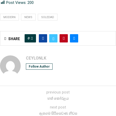
Post Views:
200
MODERN
NEWS
SOLEDAD
0
SHARE
CEYLONLK
Follow Author
previous post
හත් කෝරළය
next post
ඈතගම සිරිසෙවණ නිවස