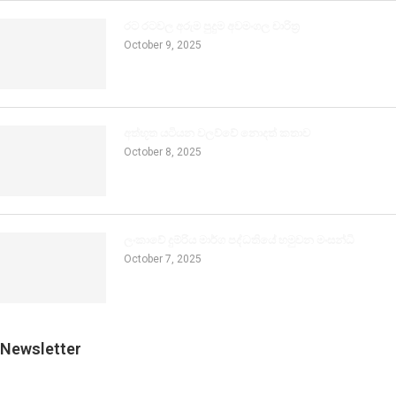
රට රටවල අරුම පුදුම අවමංගල චාරිත්‍ර
October 9, 2025
අත්භූත යටියන වලව්වේ නොදත් කතාව
October 8, 2025
ලංකාවේ දුම්රිය මාර්ග පද්ධතියේ හමුවන මංසන්ධි
October 7, 2025
Newsletter