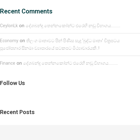
Recent Comments
on
CeylonLk
දේශබන්දු තෙන්නකෝන්ට එරෙහි නඩු විභාගය……….
on
Economy
තිලංග මාතාවට පින් පිණිස සෑදූ ‘බුද්ධ මාතා’ චිත්‍රපටය
පූජෝපහාර සිනමා ව්‍යාපාරයේ සටකපට මිථ්‍යාචාරයකි..!
on
Finance
දේශබන්දු තෙන්නකෝන්ට එරෙහි නඩු විභාගය……….
Follow Us
Recent Posts