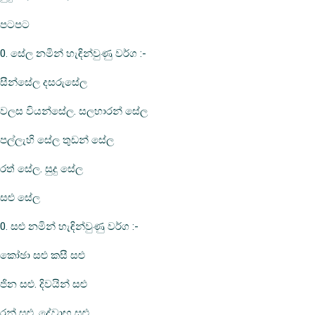
පටපට
0. සේල නමින් හැඳින්වුණු වර්ග :-
සීන්සේල දසරුසේල
වලස වියන්සේල. සලහාරන් සේල
පල්ලැහි සේල තුඩන් සේල
රත් සේල. සුදු සේල
සළු සේල
0. සළු නමින් හැඳින්වුණු වර්ග :-
කෝඡා සළු කසී සළු
ජින සළු. දිවයින් සළු
රන් සළු. දේවාඟ සළු