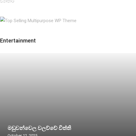
ව්‍යාපාර
Entertainment
මඩුවන්වෙල වලව්වේ විත්ති
October 12, 2025