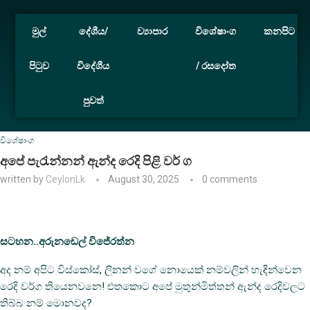
මුල්
දේශීය/
ව්‍යාපාර
විශේෂාංග
කනපිට
පිටුව
විදේශීය
/ රසදෝත
පුවත්
Home
විශේෂාංග
අපේ පැරැන්නන් ඇන්ද රෙදි පිළි වර් ග
විශේෂාංග
අපේ පැරැන්නන් ඇන්ද රෙදි පිළි වර් ග
written by
CeylonLk
August 30, 2025
0 comments
සටහන..අරුනඩෙල් විජේරත්න
අද නම් අපිට විස්කෝස්, ලිනන් වගේ නොයෙක් නම්වලින් හැඳින්වෙන
රෙදි වර්ග තියෙනවනෙ! එතකොට අපේ මුතුන්මිත්තන් ඇන්ද රෙදිවලට
තිබ්බ නම් මොනවද?