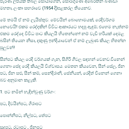
පැරණි ලිපියක තිබිල සොයාගෙන, සොරගුණේ අබේරත්න බණ්ඩා
මහතා, ලංකා සඟරාවෙ (1954 දි)පළකරල තියෙනව.
මේ තමයි ඒ නම් ලැයිස්තුව. මේවයින් බොහොමයක්, රෙදිවර්ගම
නෙවෙයි! එකම රෙද්දකින් විවිධ ආකාරයට හදපු ඇඳුම්; එහෙම නැත්නම්
එකම රෙද්දෙ විවිධ පාට කියලයි හිතෙන්නෙ! නම් වැඩි හරියක් දෙමළ
බසින් තියෙන නිසා, දකුණු ඉන්දියාවෙන් ඒ නම් ලැබුණ කියල හිතන්න
පුලුවන්!
සීන්පට කියල රෙදි වර්ගයක් ගැන, සීගිරි ගීවල සඳහන් වෙනව.චීනෙන්
ගෙනා සේද රෙදි කියලයි විශ්වාසය. මෙතන කියවෙන, සීන් සේල, ජින
පට, ජින සළු, සීන් කම්, සෙන්දිරානි, සේනියන්, රෙදිත් චීනෙන් ගෙනා
බව අනුමාන කළෑකි.
1. පට නමින් හැඳින්වුණු වර්ග-:
පට, දිවයින්පට, ගිරාපට
පොන්නිපට, නිල්පට, තේපට
සුදුපට, රටාපට , ජිනපට