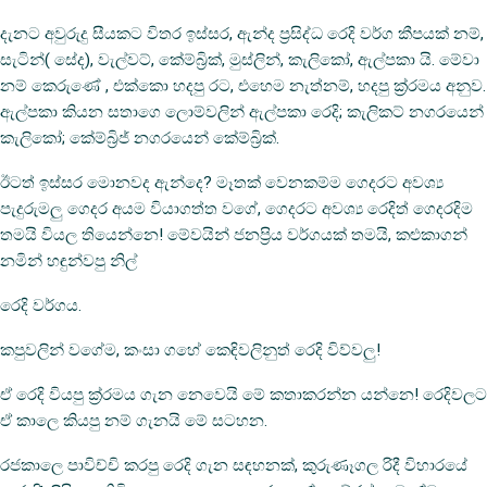
දැනට අවුරුදු සීයකට විතර ඉස්සර, ඇන්ද ප්‍රසිද්ධ රෙදි වර්ග කීපයක් නම්,
සැටින්( සේද), වැල්වට්, කේම්බ්‍රික්, මුස්ලින්, කැලිකෝ, ඇල්පකා යි. මේවා
නම් කෙරුණේ , එක්කො හදපු රට, එහෙම නැත්නම්, හදපු ක්‍ර්‍රමය අනුව.
ඇල්පකා කියන සතාගෙ ලොම්වලින් ඇල්පකා රෙදි; කැලිකට් නගරයෙන්
කැලිකෝ; කේම්බ්‍රිජ් නගරයෙන් කේම්බ්‍රික්.
ඊටත්
ඉස්සර මොනවද ඇන්දෙ? මෑතක් වෙනකම්ම ගෙදරට අවශ්‍ය
පැදුරුමලු ගෙදර අයම වියාගත්ත වගේ, ගෙදරට අවශ්‍ය රෙදිත් ගෙදරදිම
තමයි වියල තියෙන්නෙ! මේවයින් ජනප්‍රිය වර්ගයක් තමයි, කළුකාගන්
නමින් හඳුන්වපු නිල්
‍රෙදි වර්ගය.
කපුවලින් වගේම, කංසා ගහේ කෙඳිවලිනුත් රෙදි විව්වලු!
ඒ රෙදි වියපු ක්‍ර්‍රමය ගැන නෙවෙයි මේ කතාකරන්න යන්නෙ! රෙදිවලට
ඒ කාලෙ කියපු නම් ගැනයි මේ සටහන.
රජකාලෙ පාවිච්චි කරපු රෙදි ගැන සඳහනක්, කුරුණෑගල රිදී විහාරයේ