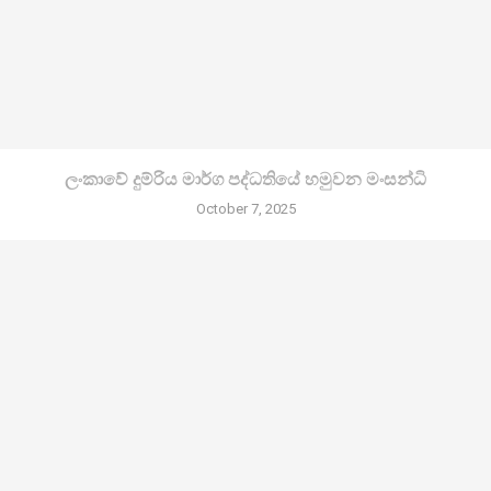
ලංකාවේ දුම්රිය මාර්ග පද්ධතියේ හමුවන මංසන්ධි
October 7, 2025