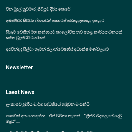
චීන මුදල් හුවමාරු ගිවිසුම දීර්ඝ කෙරේ
අඛණ්ඩව සිව්වන දිනයටත් කොටස් වෙළෙඳපොළ ඉහළට
සියැට් වෙතින් මහ කන්නයට කාලෝචිත නව ඉහළ කාර්යසාධනයක්
සහිත ට්‍රැක්ටර් ටයරයක්
අරවින්ද ද සිල්වා හැටන් ප්ලාන්ටේෂන්ස් අධ්‍යක්ෂ මණ්ඩලයට
Newsletter
Laest News
ලංකාවේ දුම්රිය මාර්ග පද්ධතියේ හමුවන මංසන්ධි
ගොඩක් අය නොදන්න… ඒත් වටිනා තැනක්… “ත්‍රිත්ව විද්‍යාලයේ දෙවු
මැදුර”….