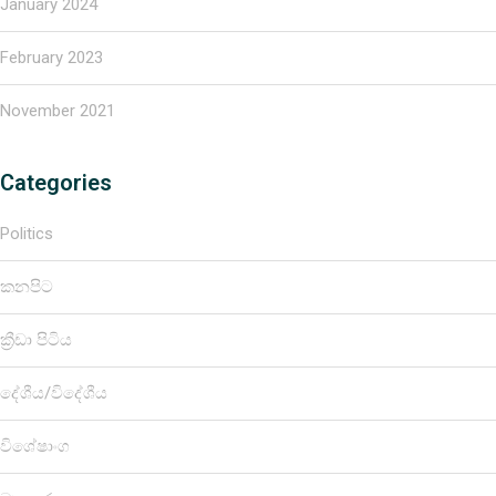
January 2024
February 2023
November 2021
Categories
Politics
කනපිට
ක්‍රීඩා පිටිය
දේශීය/විදේශීය
විශේෂාංග