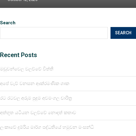
Search
SEARCH
Recent Posts
මඩුවන්වෙල වලව්වේ විත්ති
අපේ වැව් වනසන ආක්රමණික ශාක
රට රටවල අරුම පුදුම අවමංගල චාරිත්‍ර
අත්භූත යටියන වලව්වේ නොදත් කතාව
ලංකාවේ දුම්රිය මාර්ග පද්ධතියේ හමුවන මංසන්ධි