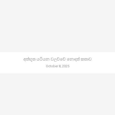
අත්භූත යටියන වලව්වේ නොදත් කතාව
October 8, 2025