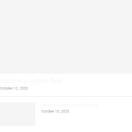
මඩුවන්වෙල වලව්වේ විත්ති
October 12, 2025
අපේ වැව් වනසන ආක්රමණික ශාක
October 10, 2025