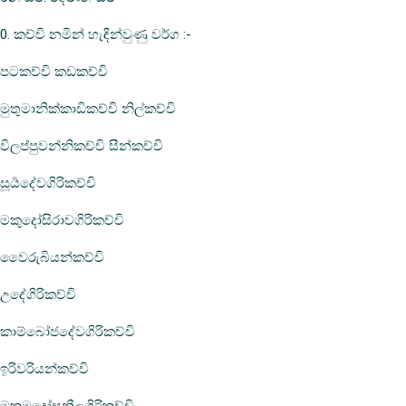
0. කච්චි නමින් හැඳින්වුණු වර්ග :-
පටකච්චි කඩකච්චි
මුතුමානික්කාඩිකච්චි නිල්කච්චි
විලප්පුවන්නිකච්චි සීන්කච්චි
සූර්‍යදේවගිරිකච්චි
මකුදෝසිරාවගිරිකච්චි
වෛරුබියන්කච්චි
උදේගිරිකච්චි
කාම්බෝජදේවගිරිකච්චි
ඉරිවරියන්කච්චි