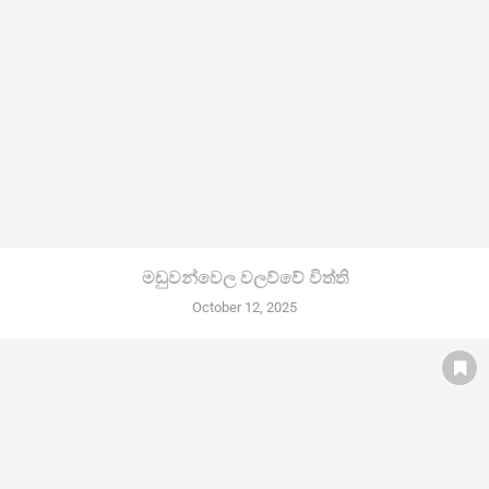
මඩුවන්වෙල වලව්වේ විත්ති
October 12, 2025