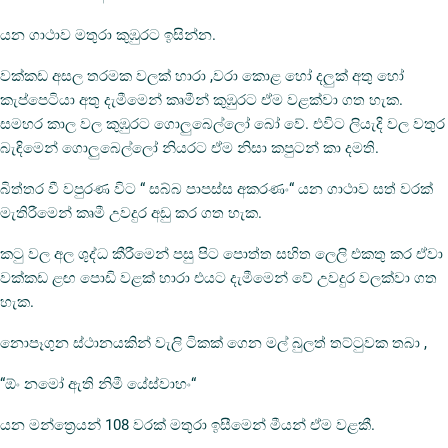
යන ගාථාව මතුරා කුඹුරට ඉසින්න.
වක්කඩ අසල තරමක වලක් හාරා ,වරා කොළ හෝ දලුක් අතු හෝ
කැප්පෙටියා අතු දැමීමෙන් කෘමීන් කුඹුරට ඒම වළක්වා ගත හැක.
සමහර කාල වල කුඹුරට ගොලුබෙල්ලෝ බෝ වේ. එවිට ලියැදි වල වතුර
බැඳිමෙන් ගොලුබෙල්ලෝ නියරට ඒම නිසා කපුටන් කා දමති.
බිත්තර වී වපුරණ විට “ සබ්බ පාපස්ස අකරණං“ යන ගාථාව සත් වරක්
මැතිරීමෙන් කෘමී උවදුර අඩු කර ගත හැක.
කටු වල අල ශුද්ධ කීරීමෙන් පසු පිට පොත්ත සහිත ලෙලි එකතු කර ඒවා
වක්කඩ ළඟ පොඩි වළක් හාරා එයට දැමීමෙන් වේ උවදුර වලක්වා ගත
හැක.
නොපෑගුන ස්ථානයකින් වැලි ටිකක් ගෙන මල් බුලත් තට්ටුවක තබා ,
“ඕං නමෝ ඇති නිමී යේස්වාහං“
යන මන්ත්‍රෙයන් 108 වරක් මතුරා ඉසීමෙන් මීයන් ඒම වළකී.