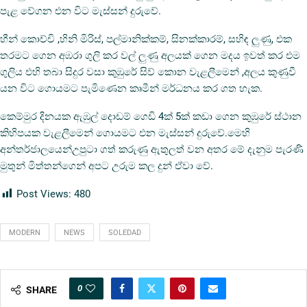
පැළ වේගන එන විට මැස්සන් දුරුවේ.
හීන් කොච්චි ,හිනි මිරිස්, පල්මානික්කම්, සිනක්කාරම්, සහිඳ ලුණු, එක
තරමට ගෙන අඹරා ගුලි කර වල් ලුණු අලයක් ගෙන මදය ඉවත් කර එම
ගුලිය එහි තබා සිදුර වසා කුඹුරේ සිව් කොන වැළලීමෙන් ,අලය කුණුවී
යන විට ගොයමට පැමිණෙන කෘමීන් මර්ධනය කර ගත හැක.
කෙම්මුර දිනයක ඇඹුල් දොඩම් ගෙඩි 4ක් 5ක් කඩා ගෙන කුඹුරේ ස්ථාන
කිහිපයක වැළලීමෙන් ගොයමට එන මැස්සන් දුරුවේ.මෙහි
අන්තර්ජාලයෙන්උපුටා ගත් කරුණු ඇතුලත් වන අතර මේ දැනුම පැරණි
මුතුන් මිත්තන්ගෙන් අපට උරුම කල දුන් ඒවා වේ.
Post Views:
480
MODERN
NEWS
SOLEDAD
0
SHARE