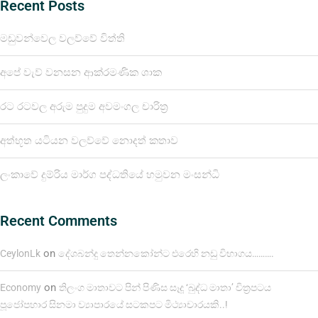
Recent Posts
මඩුවන්වෙල වලව්වේ විත්ති
අපේ වැව් වනසන ආක්රමණික ශාක
රට රටවල අරුම පුදුම අවමංගල චාරිත්‍ර
අත්භූත යටියන වලව්වේ නොදත් කතාව
ලංකාවේ දුම්රිය මාර්ග පද්ධතියේ හමුවන මංසන්ධි
Recent Comments
on
CeylonLk
දේශබන්දු තෙන්නකෝන්ට එරෙහි නඩු විභාගය……….
on
Economy
තිලංග මාතාවට පින් පිණිස සෑදූ ‘බුද්ධ මාතා’ චිත්‍රපටය
පූජෝපහාර සිනමා ව්‍යාපාරයේ සටකපට මිථ්‍යාචාරයකි..!