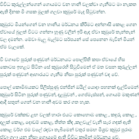
විවිධ කුරුල්ලන්ගෙන් ගොයමට වන හානි වලක්වා ගැනීමට මා නැකත
ඇති දිනක මී ගසක මුලක් ගලවා කුඹුරේ මැද සිටුවන්න.
කුඹුරට මීයන්ගෙන් වන හානිය මර්ධනය කිරීමට අන්නාසි කොළ ගෙන
ඒවායේ බුලත් විටට ගන්නා හූණු වලින් ඉරි ඇඳ ඒවා කුඹුරේ තැන්තැන්
වල දමන්න. මේවා බැලු බැල්මට සර්පයන් සේ පෙනෙන බැවින් මීයන්
ඒම වැලකේ.
වී වගාවේ පුරුක් පණුවන් මර්ධනයට පොල්පිති කපා ඒවායේ හිස
කොටස ඉහළට සිටින සේ කුඹුරෙහි සිටුවීමෙන් ඒ මත වසන කුරුල්ලන්
පුරුක් පණුවන් ආහාරයට ගැනීම නිසා පුරුක් පණුවන් වඳ වේ.
පොල් කොමිබයකට පිලිස්සුණු එන්ජින් ඔයිල් යොදා පහනක් දැල්වීමෙන්
කුඹුරේ සිටින පුරුක් පණුවන්, දළඹුවන් , ගෙප්මැස්සන්, ගොයම් මකුණන්
ආදී සතුන් ගෙන් වන හානී අවම කර ගත හැක.
කුඹුරේ වක්කඩ ළඟ වලක් හාරා එයට කොහොඹ කොළ , කදුරු කොළ ,
දලුක් කොළ, දොඩම් කොළ, තිත්ත කිඳ ,කලවැල් වැනි සැර ගඳක් ඇති
කොළ වර්ග එම වලේ රඳවා තැබීමෙන් වතුර සමඟ මීශ්‍රව කුඹුර පුරාම
ඒවා ගලා යන නිසා ගොයමේ ඇති විවිධ කෘමීන් මර්ධනය වේ.