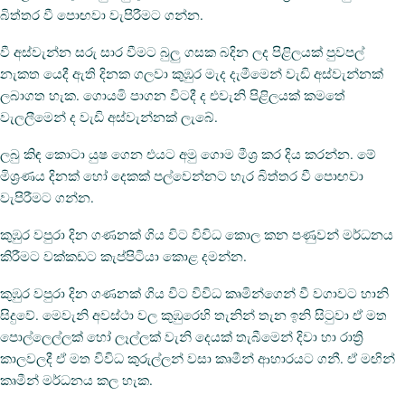
බිත්තර වී පොඟවා වැපිරීමට ගන්න.
වී අස්වැන්න සරු සාර වීමට බුලු ගසක බදින ලද පිළිලයක් පුවපල්
නැකත යෙදී ඇති දිනක ගලවා කුඹුර මැද දැමීමෙන් වැඩි අස්වැන්නක්
ලබාගත හැක. ගොයමි පාගන විටදී ද එවැනි පිළිලයක් කමතේ
වැලලීමෙන් ද වැඩි අස්වැන්නක් ලැබේ.
ලබු කිඳ කොටා යුෂ ගෙන එයට අමු ගොම මීශ්‍ර කර දිය කරන්න. මේ
මිශ්‍රණය දිනක් හෝ දෙකක් පල්වෙන්නට හැර බිත්තර වී පොඟවා
වැපිරීමට ගන්න.
කුඹුර වපුරා දින ගණනක් ගිය විට විවිධ කොල කන පණුවන් මර්ධනය
කිරීමට වක්කඩට කැප්පිටියා කොළ දමන්න.
කුඹුර වපුරා දින ගණනක් ගිය විට විවිධ කෘමින්ගෙන් වී වගාවට හානි
සිදුවේ. මෙවැනි අවස්ථා වල කුඹුරෙහි තැනින් තැන ඉනි සිටුවා ඒ මත
පොල්ලෙල්ලක් හෝ ලෑල්ලක් වැනි දෙයක් තැබීමෙන් දිවා හා රාත්‍රි
කාලවලදී ඒ මත විවිධ කුරුල්ලන් වසා කෘමීන් ආහාරයට ගනී. ඒ මඟින්
කෘමීන් මර්ධනය කල හැක.