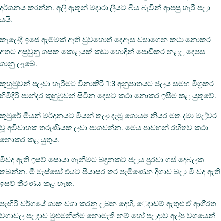
දර්ශනය කරන්න. අලි ඇතුන් මදාරා ලීයට බිය බැවින් ආපසු හැරී පලා
යයි.
කැලේදී ඉසේ ඇම්මක් ඇති වුවහොත් දෙඇස වසාගෙන කථා නොකර
අතට අසුවුනු ගසක කොළයක් කඩා හොඳින් පොඩිකර නළල දෙපස
ගානු ලැබේ.
කුහුඹුවන් පලවා හැරීමට විනාකිරි 1:3 අනුපාතයට ජලය සමඟ මිශ්‍රකර
හිමිදිරි පාන්දර කුහුඹුවන් සිටින දෙසට කථා නොකර ඉසීම කළ යුතුවේ.
කුඹුරේ මීයන් මර්දනයට මීයන් තලා දැමූ ගොයම නියර මත දමා මල්වර
වූ අවිවාහක තරුණියක ලවා පාගවන්න. මෙය පාවහන් රහිතව කථා
නොකර කළ යුතුය.
මීවද ඇති ඉසව් සොයා ගැනීමට බඳුනකට ජලය පුරවා ගස් දෙබලක
තබන්න. මී මැස්සෝ එයට පියාසර කර පැමිණෙන දිශාව බලා මී වද ඇති
ඉසව් තීරණය කළ හැක.
පැඟිරි වර්ගයේ ශාක වගා කරනු ලබන දෙහි, ‍ෙදාඩම් ඇතුළු ඒ ආශි්‍රත
වගාවල පලදාව මුළුමනින්ම නොමැති නම් හෝ පලදාව අල්ප වශයෙන්