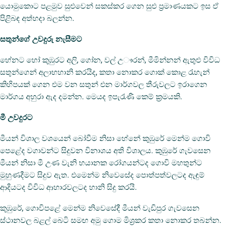
යොමුකොට පළමුව සුළුවෙන් සකස්කර ගෙන සුළු ප්‍රමාණයකට ඉස ඒ
පිළිබඳ අත්හදා බලන්න.
සතුන්ගේ උවදුරු නැසීමට
හේනට හෝ කුඹුරට අලි, ගෝන, වල් උෟරන්, මීමින්නන් ඇතුළු විවිධ
සතුන්ගෙන් අලාභහානි කරයිද, කතා නොකර ගොක් කොළ රැහැන්
කිහිපයක් ගෙන එම වන සතුන් එන මාර්ගවල තීරුවලට ඉරාගෙන
මාර්ගය අහුරා ඇද දමන්න. මෙයද ඉපැරැණි කෙම් ක්‍රමයකි.
මී උවදුරට
මීයන් විශාල වශයෙන් බෝවීම නිසා හේනේ කුඹුරේ මෙන්ම ගොවි
පෙළේද වගාවන්ට සිදුවන විනාශය අති විශාලය. කුඹුරේ ගැවසෙන
මීයන් නිසා මී උණ වැනි භයානක රෝගයන්ටද ගොවි මහතුන්ට
මුහුණදීමට සිදුව ඇත. එමෙන්ම නිවෙසේද පොත්පත්වලටද ඇඳුම්
ආදියටද විවිධ ආහාරවලටද හානි සිදු කරයි.
කුඹුරේ, ගොවිපළේ මෙන්ම නිවෙසේදී මීයන් වැඩිපුර ගැවසෙන
ස්ථානවල බළල් බෙටි සමඟ අමු ගොම මිශ්‍රකර කතා නොකර තබන්න.