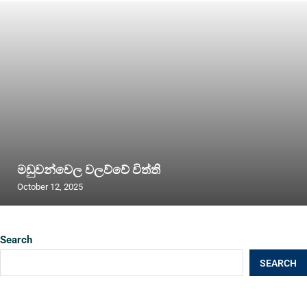
මඩුවන්වෙල වලව්වේ විත්ති
October 12, 2025
Search
SEARCH