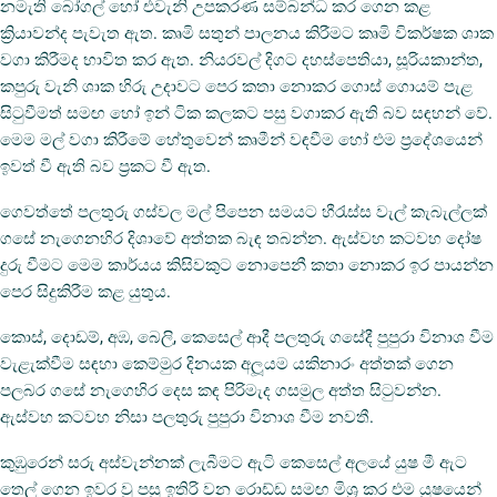
නමැති බෝගල් හෝ එවැනි උපකරණ සම්බන්ධ කර ගෙන කළ
ක්‍රියාවන්ද පැවැත ඇත. කෘමි සතුන් පාලනය කිරීමට කෘමි විකර්ෂක ශාක
වගා කිරීමද භාවිත කර ඇත. නියරවල් දිගට දහස්පෙතියා, සූරියකාන්ත,
කපුරු වැනි ශාක හිරු උදාවට පෙර කතා නොකර ගොස් ගොයම් පැළ
සිටුවීමත් සමඟ හෝ ඉන් ටික කලකට පසු වගාකර ඇති බව සඳහන් වේ.
මෙම මල් වගා කිරීමේ හේතුවෙන් කෘමීන් වඳවීම හෝ එම ප්‍රදේශයෙන්
ඉවත් වී ඇති බව ප්‍රකට වී ඇත.
ගෙවත්තේ පලතුරු ගස්වල මල් පිපෙන සමයට හීරැස්ස වැල් කැබැල්ලක්
ගසේ නැගෙනහිර දිශාවේ අත්තක බැඳ තබන්න. ඇස්වහ කටවහ දෝෂ
දුරු වීමට මෙම කාර්යය කිසිවකුට නොපෙනී කතා නොකර ඉර පායන්න
පෙර සිදුකිරීම කළ යුතුය.
කොස්, දොඩම්, අඹ, බෙලි, කෙසෙල් ආදී පලතුරු ගසේදී පුපුරා විනාශ වීම
වැළැක්වීම සඳහා කෙම්මුර දිනයක අලූයම යකිනාරං අත්තක් ගෙන
පලබර ගසේ නැගෙහිර දෙස කඳ පිරිමැද ගසමුල අත්ත සිටුවන්න.
ඇස්වහ කටවහ නිසා පලතුරු පුපුරා විනාශ වීම නවතී.
කුඹු‍රෙන් සරු අස්වැන්නක් ලැබීමට ඇටි කෙසෙල් අලයේ යුෂ මී ඇට
තෙල් ගෙන ඉවර වු පසු ඉතිරි වන රොඩ්ඩ සමඟ මිශ්‍ර කර එම යුෂයෙන්