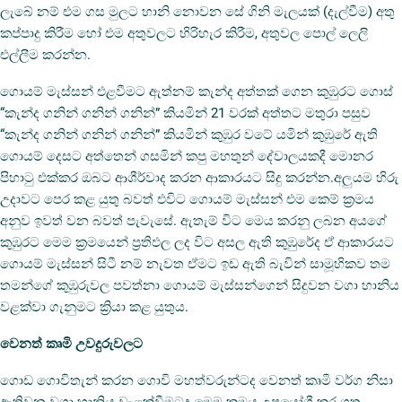
ලැබේ නම් එම ගස මුලට හානි නොවන සේ ගිනි මැලයක් (දැල්වීම) අතු
කප්පාදු කිරීම හෝ එම අතුවලට හිරිහැර කිරීම, අතුවල පොල් ලෙලි
එල්ලීම කරන්න.
ගොයම් මැස්සන් එළවීමට ඇත්නම් කැන්ද අත්තක් ගෙන කුඹුරට ගොස්
“කැන්ද ගනින් ගනින් ගනින්” කියමින් 21 වරක් අත්තට මතුරා පසුව
“කැන්ද ගනින් ගනින් ගනින්” කියමින් කුඹුර වටේ යමින් කුඹුරේ ඇති
ගොයම් දෙසට අත්තෙන් ගසමින් කපු මහතුන් දේවාලයකදී මොනර
පිහාටු එක්කර ඔබට ආශීර්වාද කරන ආකාරයට සිදු කරන්න.අලුයම හිරු
උදාවට පෙර කළ යුතු බවත් එවිට ගොයම් මැස්සන් එම කෙම් ක්‍රමය
අනුව ඉවත් වන බවත් පැවැසේ. ඇතැම් විට මෙය කරනු ලබන අයගේ
කුඹුරට මෙම ක්‍රමයෙන් ප්‍රතිඵල ලද විට අසල ඇති කුඹුරේද ඒ ආකාරයට
ගොයම් මැස්සන් සිටී නම් නැවත ඒමට ඉඩ ඇති බැවින් සාමූහිකව තම
තමන්ගේ කුඹුරුවල පවත්නා ගොයම් මැස්සන්ගෙන් සිදුවන වගා හානිය
වළක්වා ගැනුමට ක්‍රියා කළ යුතුය.
වෙනත් කෘමි උවදුරුවලට
ගොඩ ගොවිතැන් කරන ගොවි මහත්වරුන්ටද වෙනත් කෘමි වර්ග නිසා