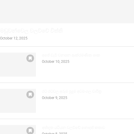
මඩුවන්වෙල වලව්වේ විත්ති
October 12, 2025
අපේ වැව් වනසන ආක්රමණික ශාක
October 10, 2025
රට රටවල අරුම පුදුම අවමංගල චාරිත්‍ර
October 9, 2025
අත්භූත යටියන වලව්වේ නොදත් කතාව
October 8, 2025