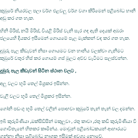
කුඹුරේ නියරවල පලා වර්ග එළවලු වර්ග වගා කිරිමෙන් පළිබෝධ හානී
අඩු කර ගත හැක.
හිනි මිරිස්, නයි මිරිස්, වියළි මිරිස් වැනි සැර ගඳ ඇති දෙයක් අඹරා
ජලයෙහි දියකර ඉසීමෙන් ගොයමේ පැල මැක්කන් වඳ කර ගත හැක.
දුඹුරු පැල කීඩෑවන් නිසා ගොයමට වන හානිය වලක්වා ගැනීමට
කුඹුරේ වතුර හිස් කර ගොයම් ගස් මුලට අව්ව වැටීමට සලස්වන්න.
දුඹුරු පැල කීඩෑවන් සිටින ස්ථාන වලට ,
අලු වලට භූමී තෙල් මීශ්‍රකර ඉසින්න.
වැලි වලට භූමී තෙල් මීශ්‍රකර ඉසින්න.
ගෝනි පඩංගු භූමී තෙල් වලින් පොඟවා කුඹුරේ තැන් තැන් වල දමන්න.
ඉබි කුරුමිණියා ,ඔක්සිඩිසින් මකුලුවා , රතු කාවා ,රතු කඩි කුරුමිණියා වී
ගොවිතැනේ හිතකර කෘමීන්ය. මොවුන් පළිබෝධකයන් ආහාරයට
ගන්නා නිසා පළිබෝධ නාශක ඉසීමක් අවශ්‍ය නොවේ.