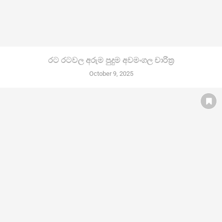
රට රටවල අරුම පුදුම අවමංගල චාරිත්‍ර
October 9, 2025