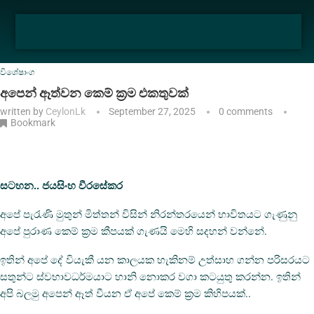
Home
විශේෂාංග
අපෙන් ඈත්වන කෙම් ක්‍රම එකතුවක්
විශේෂාංග
අපෙන් ඈත්වන කෙම් ක්‍රම එකතුවක්
written by
CeylonLk
September 27, 2025
0 comments
Bookmark
සටහන.. ජයසිංහ වීරසේකර
අපේ පැරැණි මුතුන් මිත්තන් විසින් නිරන්තරයෙන් භාවිතයට ගැණුනු
අපේ පුරාණ කෙම් ක්‍රම කීපයක් ගැණයි මෙහි සදහන් වන්නේ.
ඉතින් අපේ දේ වියැකී යන කාලයක හැකිනම් උත්සාහ ගන්න පරිසරයට
සතුන්ට ස්වභාවධර්මයාට හානි නොකර වගා කටයුතු කරන්න. ඉතින්
අපි බලමු අපෙන් ඈත් වීයන ඒ අපේ කෙම් ක්‍රම කිහිපයක්..