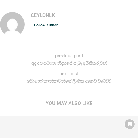
CEYLONLK
Follow Author
previous post
අද අප සමරන නිදහසේ සැබෑ අයිතිකරුවන්
next post
බොහෝ කාන්තාවන්ගේ ලිංගික ආශාව වැඩිවීම
YOU MAY ALSO LIKE