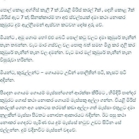
පොල් කොළ අග්ගිස් කෑලි 7 ක් ,වියළී මිරිස් කරල් 7ක් , දෙහි කොළ 7ක්
,මිරිස් ඇට 7 ක්, සීනක්කාරම් හා අළු ස්වල්පයක් දමා කථා නොකර
කුඹුරට දුම් ඇල්ලීමෙන් ඇස්වහ කටවහ දෝෂ දුරු වේ.
මීයන්ට , අමු ගොම හෝ එළු බෙටි පොල් කටු වලට දමා කුඹුරේ තැනින්
තැන තබන්න. වැට මාර ගස්වල වල පොතු බත් සමඟ මීශ්‍ර කර ගුලි කර
කුඹුරේ තැනින් තැන වල දමන්න. වැට මාර මල් කුඹුරේ තැනින් තැන
විසුරුවා හරින්න.
මීයන්ට, කුරුල්ලන්ට – ගොයමට උඩින් පොලිතින් පටි, කැසට් පටි
අදින්න.
පීදෙන ගොයම ගොයම් මැස්සන්ගෙන් ආරක්ෂා කිරීමට , හිමිදිරි පාන්දර
කුඹුරට ගොස් කථා නොකර ‍ගොයම් මැස්සකු අල්ලා ගන්න. වියළි මිරිස්
කරලක් ගෙන අග කොටස තරමක් කඩා අල්ලා ගත් මැස්සා එතුළට දමා
නූලකින් මැස්සා පිටතට නොඑන ආකාරයට බදින්න. ඊට පසු කථා
නොකර ගෙදරට පැමිණ එය දුම් මැස්සේ නටුව උඩට සිටින සේ
එල්ලන්න. දුම් වදිනවිට මැස්සන් වඳවේ.