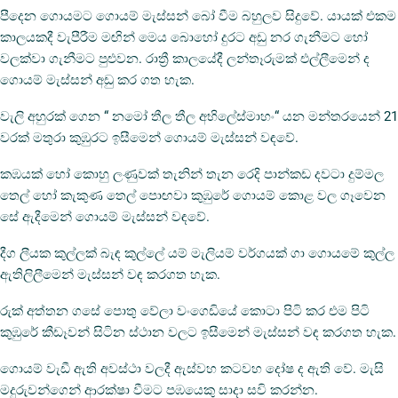
පීදෙන ගොයමට ගොයම් මැස්සන් බෝ වීම බහුලව සිදුවේ. යායක් එකම
කාලයකදී වැපීරීම මඟින් මෙය බොහෝ දුරට අඩු නර ගැනීමට හෝ
වලක්වා ගැනීමට පුළුවන. රාත්‍රී කාලයේදී ලන්තෑරුමක් එල්ලීමෙන් ද
ගොයම් මැස්සන් අඩු කර ගත හැක.
වැලි අහුරක් ගෙන “ නමෝ තීල තීල අභිලේස්මාහං“ යන මන්තරයෙන් 21
වරක් මතුරා කුඹුරට ඉසීමෙන් ගොයම් මැස්සන් වඳවේ.
කඹයක් හෝ කොහු ලණුවක් තැනින් තැන රෙදි පාන්කඩ දවටා දුම්මල
තෙල් හෝ කැකුණ තෙල් පොඟවා කුඹුරේ ගොයම් කොළ වල ගෑවෙන
සේ ඇදීමෙන් ගොයම් මැස්සන් වඳවේ.
දීග ලීයක කුල්ලක් බැඳ කුල්ලේ යම් මැලියම් වර්ගයක් ගා ගොයමේ කුල්ල
ඇතිලිලීමෙන් මැස්සන් වඳ කරගත හැක.
රුක් අත්තන ගසේ පොතු වේලා වංගෙඩියේ කොටා පිටි කර එම පිටි
කුඹුරේ කීඩෑවන් සිටින ස්ථාන වලට ඉසීමෙන් මැස්සන් වඳ කරගත හැක.
ගොයම් වැඩී ඇති අවස්ථා වලදී ඇස්වහ කටවහ දෝෂ ද ඇති වේ. මැසි
මදුරුවන්ගෙන් ආරක්ෂා වීමට පඹයෙකු සාදා සවි කරන්න.