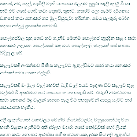
කොස්, අඹ, දෙල්, තැඹිලි වැනි ශාකයක ඵලදාව පුපුරා තැලී කුණු වී යා
නම් එම ගසේ ගෙඩි කඩා දෙකට, තුනට, හතරට පලා සැමට දර්ශනය
වනසේ කථා නොකර ගස මුල විසුරුවා හරින්න. මෙය පලතුරු බෝග
සඳහා අත්දුටු ප්‍රත්‍යක්ෂ කෙමකි.
පොල්ගස්වල පුහු ගෙඩි හට ගැනීම මෙන්ම පොල්ගස් නූපූදින කළ ද කථා
නොකර උදෑසන පොල්ගසේ කඳ වටා පොල්ලෙලි මාලයක් සේ සකසා
බඳිනු ලැබේ.
කැලෑවකදී ආරක්ෂාව පිණිස කැලෑවට ඇතුල්වීමට පෙර කථා නොකර
අත්තක් කඩා ගසක එල්ලයි.
කැලෑවකදී මං මුලා වැල් හෙවත් බැදි වැල් පයට පෑගුණ විට කැලෑව තුළ
වල්මත් වී අතරමංව පාර සොයාගත නොහැකි වේ. එවැනි අවස්ථාවක
කථා නොකර මදු වැලක් සොයා පෑගූ විට පහසුවෙන් ආපසු යෑමට පාර
සොයාගත හැකිය.
අලි ඇතුන්ගෙන් වගාවලට මෙන්ම නිවෙස්වලටද මනුෂ්‍යයන්ටද වන
හානි වළකා ගැනීමට අති දුර්ලභ මදාරා ගසේ කෝටුවක් හෝ ලීයක්
ගෙන කථා නොකර ආරක්ෂා සහිත ස්ථානයක, දුරක සිට අලි ඇතුන්ට