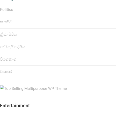
Politics
කනපිට
ක්‍රීඩා පිටිය
දේශීය/විදේශීය
විශේෂාංග
ව්‍යාපාර
Entertainment