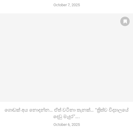
October 7, 2025
ගොඩක් අය නොදන්න… ඒත් වටිනා තැනක්… “ත්‍රිත්ව විද්‍යාලයේ
දෙවු මැදුර”….
October 6, 2025