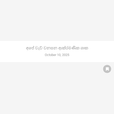
අපේ වැව් වනසන ආක්රමණික ශාක
October 10, 2025