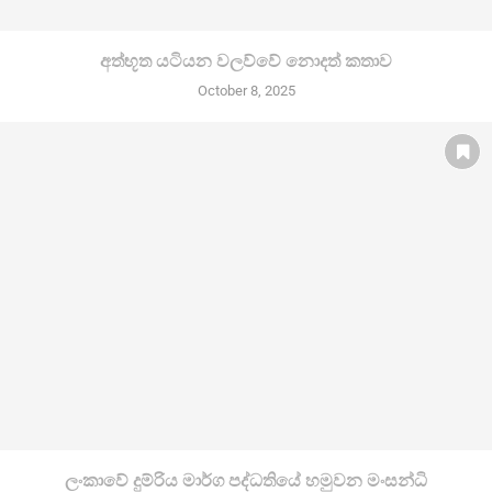
අත්භූත යටියන වලව්වේ නොදත් කතාව
October 8, 2025
ලංකාවේ දුම්රිය මාර්ග පද්ධතියේ හමුවන මංසන්ධි