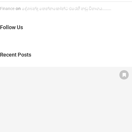
on
Finance
දේශබන්දු තෙන්නකෝන්ට එරෙහි නඩු විභාගය……….
Follow Us
Recent Posts