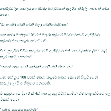
කෙම්මුර දිනයක දිය නා පිරිසිදු පිරුවටයක් ඇඳ දිය කිරිල්ල අත්තක් කඩා
ගෙන.
“ඕං නමෝ මෙති මෙති මලා මෙතියේස්වාහං“
යන ගාථා මන්ත්‍රය 10වරක් මතුරා කුඹුරේ සිටුවීමෙන් වී ඇහිලීමට
කුඹුරට එන කුරුල්ලෝ අඩු වේ.
වී වැපුරුවිට විවිධ කුරුල්ලෝ වී ඇහීළීමට එති. එය වලක්වා ලීමට මල්
කෑර කෝටු හතරකට
“නමෝ මහා මෙහි ගන්නේ මමයි ඒහි ඒස්වාහං“
යන මන්ත්‍රය 108 වරක් මතුරා කුඹුරේ හතර කොනේ සිටුවීමෙන්
කුරුල්ලෝ වී ඇහීලීමට නෙඓති.
වී කුඹුරට ඉස දින 3 ක් 4ක් ගත වු පසු විවිධ කෘමීන් ඒම වැළැක්වීමට අලු
ටිකක් ගෙන
“ සබ්බ පාපස්ස අකරණං“