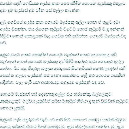
එසේම දෙහි ගෙඩියක ඇස්ස කපා පෙර පරිදිම ගොයම් මැස්සකු එතුළට
දමා දුම් මැස්සේ දුම් වඳින සේ එල්ලා තබන්න.
ලබු ගෙඩියේ ඇස්ස කපා ගොයම් මැස්සකු අල්ලා ගෙන ඒ තුළට දමා
ඇස්ස වසන්න. එය රැගෙන කුඹුරේ වටේට ගොස් කුඹුරේ මැද ඉන්නක්
සිටුවා ගොක් කොළයක් බැඳ ගෙඩිය එහි තබන්න. ගොයම් මැස්සන් වඳ
වේ.
කුඹුර වටේ හතර කොනින් ගොයම් මැස්සන් හතර දෙනෙකු ද හරි
මැද්දෙන් තවත් ගොයම් මැස්සකු ද හිමිදිරි පාන්දර කථා නොකර අල්ලා
ගන්න. ඊට පසු හිගුරළ වැලක පොළවේ සිට අඩියක් පමණ ඉහළින් එහි
පොත්ත ගලවා මැස්සන් පස් දෙනා පොත්තට මැදි කර ගොයම් ගසකින්
බඳින්න. වැල මැරි යන ආකාරයට ගොයම් මැස්සන් වඳ වේ.
ගොයම් මැස්සන් පස් දෙනෙකු අල්ලා එය හරකෙකු, බල්ලෙකුට
,කුකුළෙකුට ගිල්විය යුතුයි.ඒ සමඟම කුඹුර හිමියා ද තුන් වරුවක් කුඹුරට
නොයා යුතුයි.
කුඹුරේ මැසි මදුරුවන් වැඩි වේ නම් සිව් කොනේ කෝටු හතරක් සිටුවා
ගොටු සවිකර ඒවාට දිහේ පෙඟවු මුං ඇට ස්වල්පයක් දමන්න. මුං ඇට