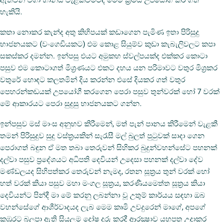
ඇතිවන වගා හානිය වැළක්වීමටද මෙම ක්‍රමය උපයෝගී කර ගත
හැකියි.
කතා නොකර කැන්ද අතු කිහිපයක් කඩාගෙන පැමිණ ඉතා පිරිසුදු
භාජනයකට (වංගෙඩියකට) එම කොළ සියුම්ව කුඩා කැබැලිවලට කපා
සකස්කර දමන්න. ඉන්පසු එයට අමුකහ ස්වල්පයක්ද එක්කර කොටා
පසුව එම කොටාගත් මිශ්‍රණයට එකට දහය යන පරිමාවට වතුර මිශ්‍රකර
වතුරේ හොඳට කලතමින් දිය කරන්න එසේ දියකර ගත් වතුර
පෙහරන්කඩයක් උපයෝගී කරගෙන පෙරා පසුව තුන්වරක් හෝ 7 වරක්
මේ ආකාරයට පෙරා සුදුසු භාජනයකට ගන්න.
ඉන්පසුව මස් මාංස අනුභව කිරීමෙන්, මත් පැන් පානය කිරීමෙන් වැළකී
තමන් පිරිසුදුව සුදු වස්ත්‍රයකින් සැරැසී මල් බුලත් පුටුවක් සාදා ගෙන
පෙරාගත් බඳුන ඒ මත තබා තෙරුවන් සිහිකර බුදුන්වහන්සේට පහනක්
දල්වා පසුව ප්‍රදේශයට අධිපති දෙවියන් උදෙසා පහනක් දල්වා දේව
මණ්ඩලයද සිහිපත්කර තෙරුවන් නැමද, රතන සූත්‍රය තුන් වරක් හෝ
හත් වරක් කියා පසුව මහා මංගල සූත්‍රය, කරණීයමෙත්ත සූත්‍රය කියා
දෙවියන්ට පින්දී මා මේ කරනු ලබන්නා වූ උතුම් කාර්යය සඳහා ඔබ
වහන්සේගේ ආශීර්වාදයද ලැබ මෙම කෘමි උවදුරෙන් මාගේ, අපගේ
කුඹුරට බලපා ඇති සියලුම දෝෂ දුරු කරදී ආරක්‍ෂාව යහපත උදාකර