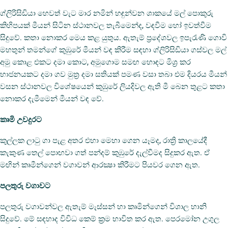
ග්ලිරිසිඩියා හෙවත් වැට මාර නමින් හඳුන්වන ශාකයේ මල් පොකුරු
කිහිපයක් මීයන් සිටින ස්ථානවල තැබීමෙන්ද, වඳවීම හෝ ඉවත්වීම
සිදුවේ. කතා නොකර මෙය කළ යුතුය. ඇතැම් ප්‍රදේශවල ඉපැරැණි ගොවි
මහතුන් තමන්ගේ කුඹුරේ මීයන් වඳ කිරීම සඳහා ග්ලිරිසිඩියා ගස්වල මල්
අමු කොළ එකට දමා කොට, අමුගොම සමඟ හොඳට මිශ්‍ර කර
භාජනයකට දමා ගව මුත්‍ර දමා සතියක් පමණ වසා තබා එම දියරය මීයන්
වසන ස්ථානවල විශේෂයෙන් කුඹුරේ ලියදිවල ඇති මී බෙන තුළට කතා
නොකර දැමීමෙන් මීයන් වඳ වේ.
කෘමි උවදුරට
කුල්ලක ලාටු ගා පැළ අතර එහා මෙහා ගෙන යෑමද, රාත්‍රි කාලයේදී
කැකුණ තෙල් පොඟවා ගත් පන්දම් කුඹුරේ දැල්වීමද සිදුකර ඇත. ඒ
මඟින් කෘමීන්ගෙන් වගාවන් ආරක්‍ෂා කිරීමට පියවර ගෙන ඇත.
පලතුරු වගාවට
පලතුරු වගාවන්වල ඇතැම් මැස්සන් හා කෘමින්ගෙන් විශාල හානි
සිදුවේ. මේ සඳහාද විවිධ කෙම් ක්‍රම භාවිත කර ඇත. පෙරමෝන උගුල