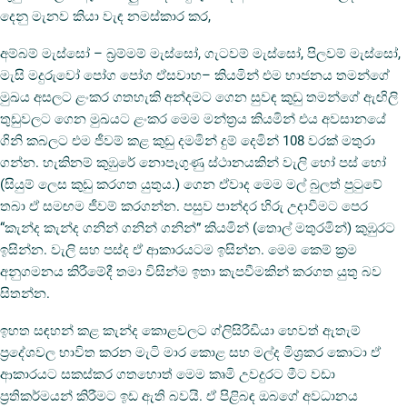
දෙනු මැනව කියා වැඳ නමස්කාර කර,
අම්බම් මැස්සෝ – බ්‍රම්මම් මැස්සෝ, ගැටවම් මැස්සෝ, පිලවම් මැස්සෝ,
මැසි මදුරුවෝ පෝග පෝග ඒසවාහ– කියමින් එම භාජනය තමන්ගේ
මුඛය අසලට ළංකර ගතහැකි අන්දමට ගෙන සුවඳ කුඩු තමන්ගේ ඇඟිලි
තුඩුවලට ගෙන මුඛයට ළංකර මෙම මන්ත්‍රය කියමින් එය අවසානයේ
ගිනි කබලට එම ජීවම් කළ කුඩු දමමින් දුම් දෙමින් 108 වරක් මතුරා
ගන්න. හැකිනම් කුඹුරේ නොපෑගුණු ස්ථානයකින් වැලි හෝ පස් හෝ
(සියුම් ලෙස කුඩු කරගත යුතුය.) ගෙන ඒවාද මෙම මල් බුලත් පුටුවේ
තබා ඒ සමඟම ජීවම් කරගන්න. පසුව පාන්දර හිරු උදාවීමට පෙර
“කැන්ද කැන්ද ගනින් ගනින් ගනින්” කියමින් (තොල් මතුරමින්) කුඹුරට
ඉසින්න. වැලි සහ පස්ද ඒ ආකාරයටම ඉසින්න. මෙම කෙම් ක්‍රම
අනුගමනය කිරීමේදී තමා විසින්ම ඉතා කැපවීමකින් කරගත යුතු බව
සිතන්න.
ඉහත සඳහන් කළ කැන්ද කොළවලට ග්ලිසිරීඩියා හෙවත් ඇතැම්
ප්‍රදේශවල භාවිත කරන මැටි මාර කොළ සහ මල්ද මිශ්‍රකර කොටා ඒ
ආකාරයට සකස්කර ගතහොත් මෙම කෘමි උවදුරට මීට වඩා
ප්‍රතිකර්මයන් කිරීමට ඉඩ ඇති බවයි. ඒ පිළිබඳ ඔබගේ අවධානය