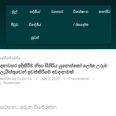
මුල්
දේශීය/
ව්‍යාපාර
විශේෂාංග
කනපිට
පිටුව
විදේශීය
/ රසදෝත
පුවත්
Home
දේශීය/විදේශීය
අනවසර ඉදිකිරීම් නිසා සීගිරිය
යුනෙස්කෝ ලෝක උරුම ලැයිස්තුවෙන් ඉවත්කිරීමේ අවදානමක්
දේශීය/විදේශීය
අනවසර ඉදිකිරීම් නිසා සීගිරිය යුනෙස්කෝ ලෝක උරුම
ලැයිස්තුවෙන් ඉවත්කිරීමේ අවදානමක්
written by
CeylonLk
July 3, 2025
0 comments
Bookmark
සටහන…අරුන විජේරත්න