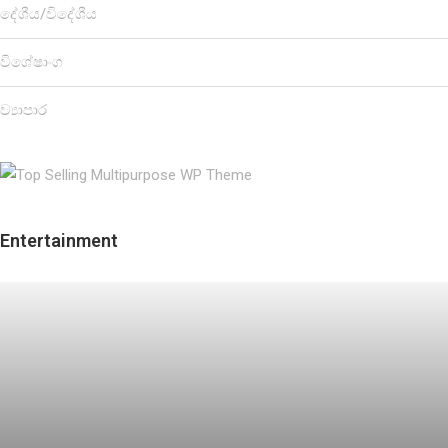
දේශීය/විදේශීය
විශේෂාංග
ව්‍යාපාර
Entertainment