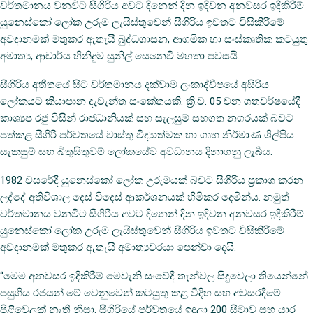
වර්තමානය වනවිට සීගිරිය අවට දිනෙන් දින ඉදිවන අනවසර ඉදිකිරීම්
යුනෙස්කෝ ලෝක උරුම ලැයිස්තුවෙන් සීගිරිය ඉවතට විසිකිරීමේ
අවදානමක් මතුකර ඇතැයි බුද්ධශාසන, ආගමික හා සංස්කෘතික කටයුතු
අමාත්‍ය, ආචාර්ය හිනිදුම සුනිල් සෙනෙවි මහතා පවසයි.
සීගිරිය අතීතයේ සිට වර්තමානය දක්වාම ලංකාද්වීපයේ අසිරිය
ලෝකයට කියාපාන දැවැන්ත සංකේතයකි. ක්‍රි.ව. 05 වන ශතවර්ෂයේදී
කාශ්‍යප රජු විසින් රාජධානියක් සහ සැලසුම් සහගත නගරයක් බවට
පත්කළ සීගිරි පර්වතයේ වාස්තු විද්‍යාත්මක හා ගෘහ නිර්මාණ ශිල්පීය
සැකසුම් සහ බිතුසිතුවම් ලෝකයේම අවධානය දිනාගනු ලැබීය.
1982 වසරේදී යුනෙස්කෝ ලෝක උරුමයක් බවට සීගිරිය ප්‍රකාශ කරන
ලද්දේ අතිවිශාල දෙස් විදෙස් ආකර්ශනයක් හිමිකර දෙමින්ය. නමුත්
වර්තමානය වනවිට සීගිරිය අවට දිනෙන් දින ඉදිවන අනවසර ඉදිකිරීම්
යුනෙස්කෝ ලෝක උරුම ලැයිස්තුවෙන් සීගිරිය ඉවතට විසිකිරීමේ
අවදානමක් මතුකර ඇතැයි අමාත්‍යවරයා පෙන්වා දෙයි.
“මෙම අනවසර ඉදිකි‍රීම් මෙවැනි සංවේදී තැන්වල සිදුවෙලා තියෙන්නේ
පසුගිය රජයන් මේ වෙනුවෙන් කටයුතු කළ විදිහ සහ අවසරදීමේ
පිළිවෙලක් නැති නිසා. සීගිරියේ පර්වතයේ ඉඳලා 200 සීමාව සහ යාර