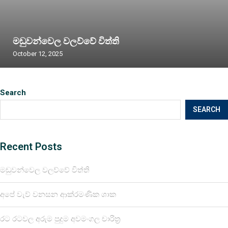
මඩුවන්වෙල වලව්වේ විත්ති
October 12, 2025
Search
SEARCH
Recent Posts
මඩුවන්වෙල වලව්වේ විත්ති
අපේ වැව් වනසන ආක්රමණික ශාක
රට රටවල අරුම පුදුම අවමංගල චාරිත්‍ර