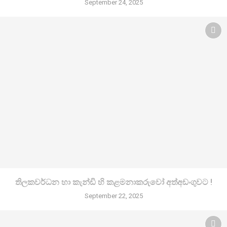
September 24, 2025
තිලකවර්ධන හා කැන්ඩි හි කළමනාකරුවෝ අත්අඩංගුවට !
September 22, 2025