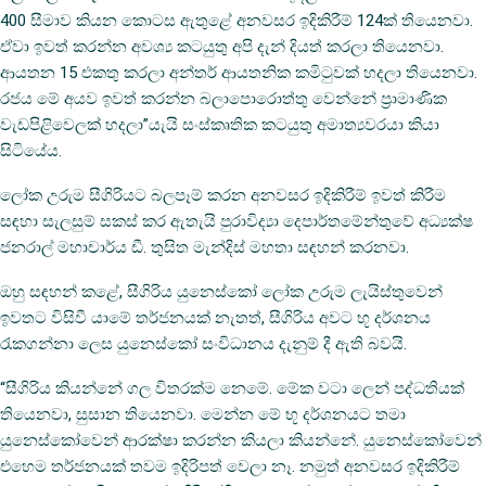
400 සීමාව කියන කොටස ඇතුළේ අනවසර ඉදිකිරීම් 124ක් තියෙනවා.
ඒවා ඉවත් කරන්න අවශ්‍ය කටයුතු අපි දැන් දියත් කරලා තියෙනවා.
ආයතන 15 එකතු කරලා අන්තර් ආයතනික කමිටුවක් හදලා තියෙනවා.
රජය මේ අයව ඉවත් කරන්න බලාපොරොත්තු වෙන්නේ ප්‍රාමාණික
වැඩපිළිවෙලක් හදලා”යැයි සංස්කෘතික කටයුතු අමාත්‍යවරයා කියා
සිටියේය.
ලෝක උරුම සීගිරියට බලපෑම් කරන අනවසර ඉදිකිරීම් ඉවත් කිරීම
සඳහා සැලසුම් සකස් කර ඇතැයි පුරාවිද්‍යා දෙපාර්තමේන්තුවේ අධ්‍යක්ෂ
ජනරාල් මහාචාර්ය ඩී. තුසිත මැන්දිස් මහතා සඳහන් කරනවා.
ඔහු සඳහන් කළේ, සීගිරිය යුනෙස්කෝ ලෝක උරුම ලැයිස්තුවෙන්
ඉවතට විසිවී යාමේ තර්ජනයක් නැතත්, සීගිරිය අවට භූ දර්ශනය
රැකගන්නා ලෙස යුනෙස්කෝ සංවිධානය දැනුම් දී ඇති බවයි.
“සීගිරිය කියන්නේ ගල විතරක්ම නෙමේ. මේක වටා ලෙන් පද්ධතියක්
තියෙනවා, සුසාන තියෙනවා. මෙන්න මේ භූ දර්ශනයට තමා
යුනෙස්කෝවෙන් ආරක්ෂා කරන්න කියලා කියන්නේ. යුනෙස්කෝවෙන්
එහෙම තර්ජනයක් තවම ඉදිරිපත් වෙලා නෑ. නමුත් අනවසර ඉදිකිරීම්