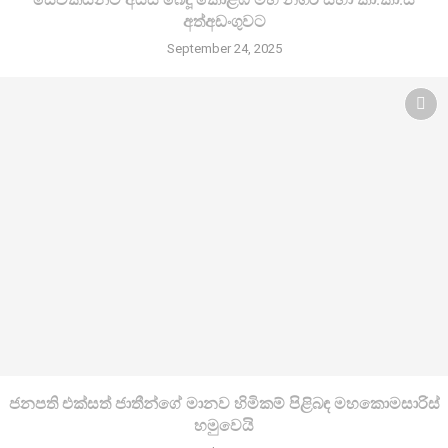
අත්අඩංගුවට
September 24, 2025
ජනපති එක්සත් ජාතීන්ගේ මානව හිමිකම් පිළිබඳ මහකොමසාරිස්
හමුවෙයි