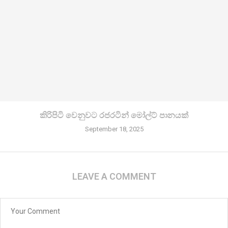
කිරි­පිටි වෙනු­වට රජ­ර­ටින් මෝල්ට් පානයක්
September 18, 2025
LEAVE A COMMENT