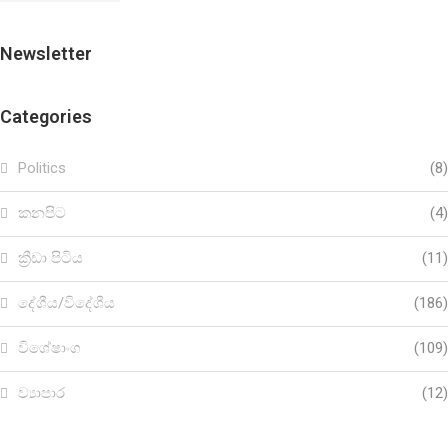
Newsletter
Categories
Politics
(8)
කනපිට
(4)
ක්‍රීඩා පිටිය
(11)
දේශීය/විදේශීය
(186)
විශේෂාංග
(109)
ව්‍යාපාර
(12)