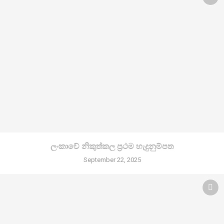
ලංකාවේ නිකුත්කල ප්‍රථම හැදුනුම්පත
September 22, 2025