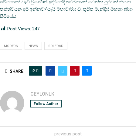
වේගයෙන් වැඩි වුණොත් ඉදිරියේදී තරජනයක් වෙන්න පුළුවන් කියන
තත්ත්වයක අපි ඉන්නවා”යැයි මහාචාර්ය ඩී. තුසිත මැන්දිස් මහතා කියා
සිටියේය.
Post Views:
247
MODERN
NEWS
SOLEDAD
0
SHARE
CEYLONLK
Follow Author
previous post