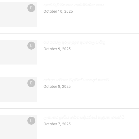
අපේ වැව් වනසන ආක්රමණික ශාක
October 10, 2025
රට රටවල අරුම පුදුම අවමංගල චාරිත්‍ර
October 9, 2025
අත්භූත යටියන වලව්වේ නොදත් කතාව
October 8, 2025
ලංකාවේ දුම්රිය මාර්ග පද්ධතියේ හමුවන මංසන්ධි
October 7, 2025