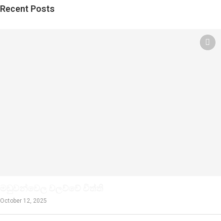
Recent Posts
මඩුවන්වෙල වලව්වේ විත්ති
October 12, 2025