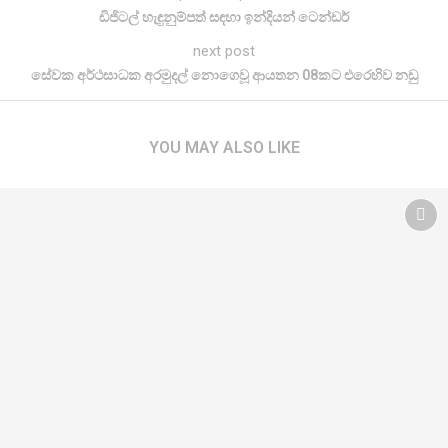
ඩිජිටල් හැඳුනුම්පත් සඳහා ඉන්දියන් ටෙන්ඩර්
next post
සේවක අර්ථසාධක අරමුදල් නොගෙවූ ආයතන 08කට එරෙහිව නඩු
YOU MAY ALSO LIKE