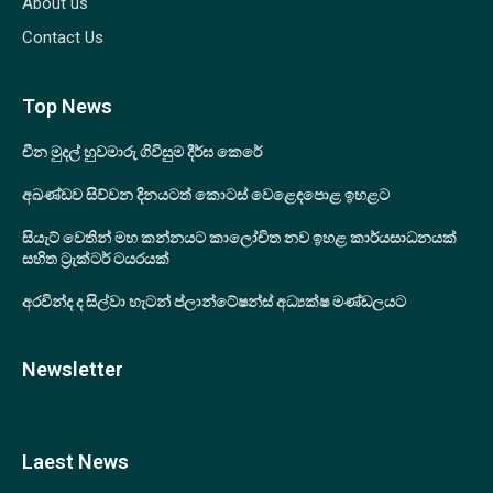
About us
Contact Us
Top News
චීන මුදල් හුවමාරු ගිවිසුම දීර්ඝ කෙරේ
අඛණ්ඩව සිව්වන දිනයටත් කොටස් වෙළෙඳපොළ ඉහළට
සියැට් වෙතින් මහ කන්නයට කාලෝචිත නව ඉහළ කාර්යසාධනයක්
සහිත ට්‍රැක්ටර් ටයරයක්
අරවින්ද ද සිල්වා හැටන් ප්ලාන්ටේෂන්ස් අධ්‍යක්ෂ මණ්ඩලයට
Newsletter
Laest News