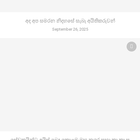
අද අප සමරන නිදහසේ සැබෑ අයිතිකරුවන්
September 26, 2025
සේවකයින්ට අයිස් බෙදූ කොළඹ මහ නගර සභා කා.කා.ස