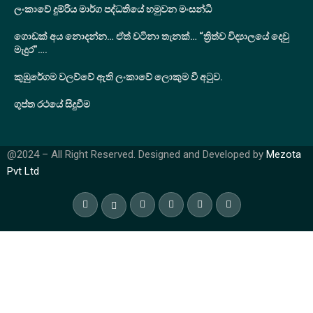
ලංකාවේ දුම්රිය මාර්ග පද්ධතියේ හමුවන මංසන්ධි
ගොඩක් අය නොදන්න… ඒත් වටිනා තැනක්… “ත්‍රිත්ව විද්‍යාලයේ දෙවු
මැදුර”….
කුඹුරේගම වලව්වේ ඇති ලංකාවේ ලොකුම වී අටුව.
ගුප්ත රථයේ සිදුවීම
@2024 – All Right Reserved. Designed and Developed by
Mezota
Pvt Ltd