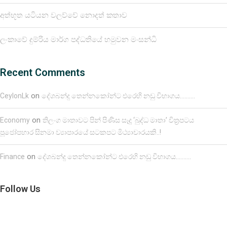
අත්භූත යටියන වලව්වේ නොදත් කතාව
ලංකාවේ දුම්රිය මාර්ග පද්ධතියේ හමුවන මංසන්ධි
Recent Comments
on
CeylonLk
දේශබන්දු තෙන්නකෝන්ට එරෙහි නඩු විභාගය……….
on
Economy
තිලංග මාතාවට පින් පිණිස සෑදූ ‘බුද්ධ මාතා’ චිත්‍රපටය
පූජෝපහාර සිනමා ව්‍යාපාරයේ සටකපට මිථ්‍යාචාරයකි..!
on
Finance
දේශබන්දු තෙන්නකෝන්ට එරෙහි නඩු විභාගය……….
Follow Us