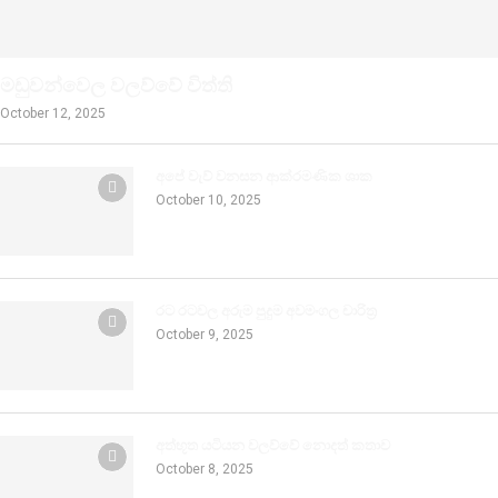
මඩුවන්වෙල වලව්වේ විත්ති
October 12, 2025
අපේ වැව් වනසන ආක්රමණික ශාක
October 10, 2025
රට රටවල අරුම පුදුම අවමංගල චාරිත්‍ර
October 9, 2025
අත්භූත යටියන වලව්වේ නොදත් කතාව
October 8, 2025