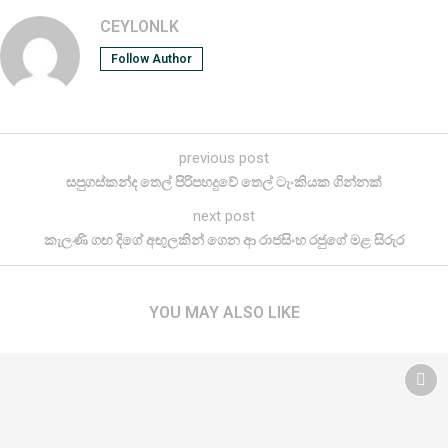
CEYLONLK
Follow Author
previous post
සපුගස්කන්ද තෙල් පිරිපහදුවේ තෙල් ටැංකියක ගින්නක්
next post
කැලණි ගඟ දිගේ අඟුලකින් ගෙන ආ රාජසිංහ රජුගේ මළ සිරුර
YOU MAY ALSO LIKE