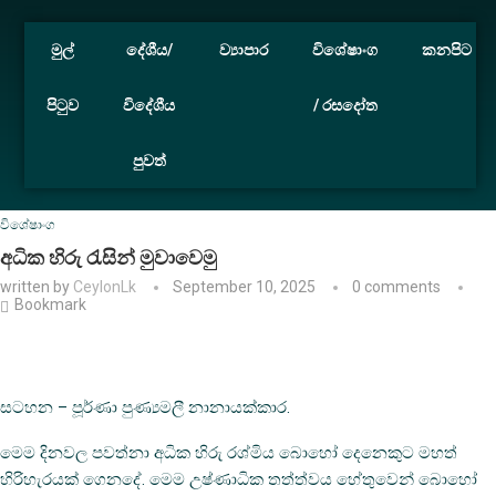
මුල්
දේශීය/
ව්‍යාපාර
විශේෂාංග
කනපිට
පිටුව
විදේශීය
/ රසදෝත
පුවත්
Home
විශේෂාංග
අධික හිරු රැසින් මුවාවෙමු
විශේෂාංග
අධික හිරු රැසින් මුවාවෙමු
written by
CeylonLk
September 10, 2025
0 comments
Bookmark
සටහන – පූර්ණා පුණ්‍යමලී නානායක්කාර.
මෙම දිනවල පවත්නා අධික හිරු රශ්මිය බොහෝ දෙනෙකුට මහත්
හිරිහැරයක් ගෙනදේ. මෙම උෂ්ණාධික තත්ත්වය හේතුවෙන් බොහෝ