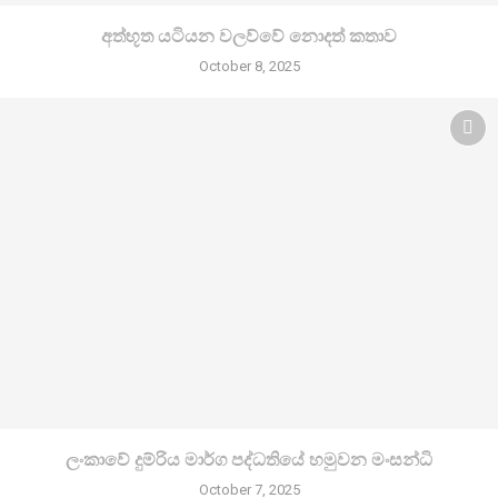
අත්භූත යටියන වලව්වේ නොදත් කතාව
October 8, 2025
ලංකාවේ දුම්රිය මාර්ග පද්ධතියේ හමුවන මංසන්ධි
October 7, 2025