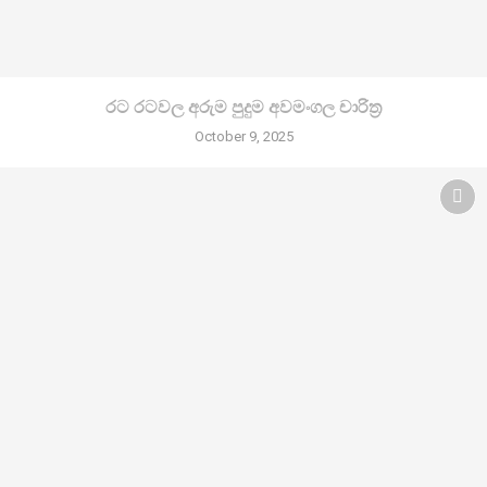
රට රටවල අරුම පුදුම අවමංගල චාරිත්‍ර
October 9, 2025