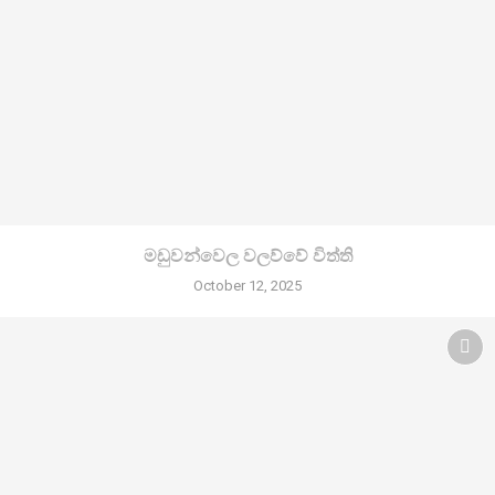
මඩුවන්වෙල වලව්වේ විත්ති
October 12, 2025