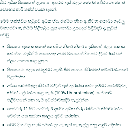
විට අධික පිපාසයක් දැනෙන අතරම දෑස් වලට මෙන්ම ශරීරයටද මහත්
වෙහෙසකාරී තත්ත්වයක් දැනේ.
මෙම තත්ත්වය හමුවේ අධික හිරු රශ්මිය නිසා ඇතිවන සෞඛ්‍ය ගැටලු
මගහරවා ගැනීමට පිළිපැදිය යුතු සෞඛ්‍ය උපදෙස් පිළිබඳව දැනුවත්
වෙමු.
පිපාසය දැනෙනතෙක් නොසිට නිතර නිතර හැකිතාක් ජලය පානය
කරන්න. වැඩිහිටි කෙනෙකු අවම වශයෙන් දිනකට ලීටර 5ක් වත්
ජලය පානය කළ යුතුය.
පිපාසයට, ජලය වෙනුවට පැණි බීම පානය කිරීමෙන් සම්පූර්ණයෙන්
වළකින්න.
අධික පාරජම්බූල කිරණ වලින් දෑස් ආරක්ෂා කරගැනීමට පාරජම්බූල
කිරණ ප්‍රේරණය කළ හැකි (100% UV protection) කන්නාඩි
එළිමහනේ යන සෑම අවස්ථාවකදීම පැළඳින්න.
පෙරවරු 11 සිට පස්වරු 3 දක්වා අධික හිරු රශ්මියට නිරාවරණය
වෙමින් ගත කරනා කාලය අවම කරන්න.
මෙම දින වල හැකි පමණ ලා පැහැති සැහැල්ලු කපු ඇඳුම් අඳින්න.