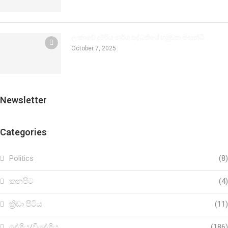
ලංකාවේ දුම්රිය මාර්ග පද්ධතියේ හමුවන මංසන්ධි
October 7, 2025
Newsletter
Categories
Politics
(8)
කනපිට
(4)
ක්‍රීඩා පිටිය
(11)
දේශීය/විදේශීය
(186)