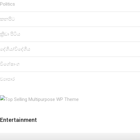
Politics
කනපිට
ක්‍රීඩා පිටිය
දේශීය/විදේශීය
විශේෂාංග
ව්‍යාපාර
Entertainment