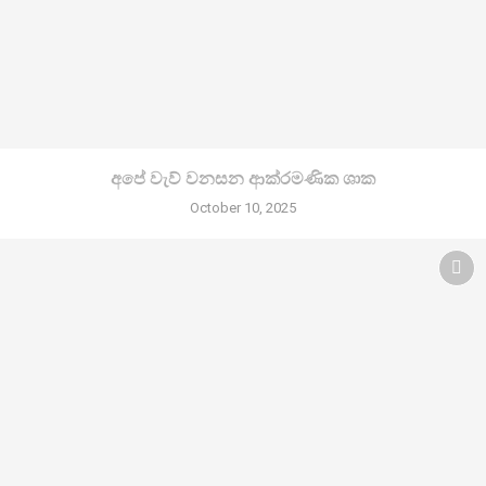
අපේ වැව් වනසන ආක්රමණික ශාක
October 10, 2025