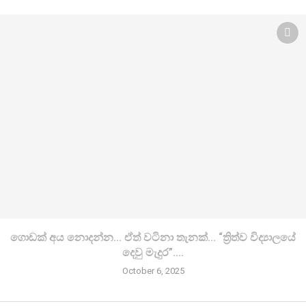
ගොඩක් අය නොදන්න… ඒත් වටිනා තැනක්… “ත්‍රිත්ව විද්‍යාලයේ
දෙවු මැදුර”….
October 6, 2025