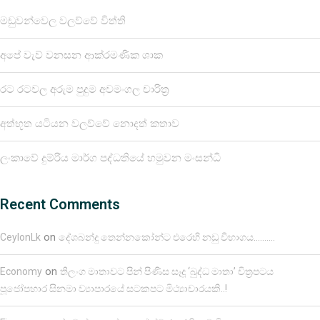
මඩුවන්වෙල වලව්වේ විත්ති
අපේ වැව් වනසන ආක්රමණික ශාක
රට රටවල අරුම පුදුම අවමංගල චාරිත්‍ර
අත්භූත යටියන වලව්වේ නොදත් කතාව
ලංකාවේ දුම්රිය මාර්ග පද්ධතියේ හමුවන මංසන්ධි
Recent Comments
on
CeylonLk
දේශබන්දු තෙන්නකෝන්ට එරෙහි නඩු විභාගය……….
on
Economy
තිලංග මාතාවට පින් පිණිස සෑදූ ‘බුද්ධ මාතා’ චිත්‍රපටය
පූජෝපහාර සිනමා ව්‍යාපාරයේ සටකපට මිථ්‍යාචාරයකි..!