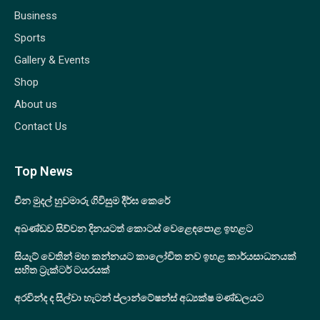
Business
Sports
Gallery & Events
Shop
About us
Contact Us
Top News
චීන මුදල් හුවමාරු ගිවිසුම දීර්ඝ කෙරේ
අඛණ්ඩව සිව්වන දිනයටත් කොටස් වෙළෙඳපොළ ඉහළට
සියැට් වෙතින් මහ කන්නයට කාලෝචිත නව ඉහළ කාර්යසාධනයක්
සහිත ට්‍රැක්ටර් ටයරයක්
අරවින්ද ද සිල්වා හැටන් ප්ලාන්ටේෂන්ස් අධ්‍යක්ෂ මණ්ඩලයට