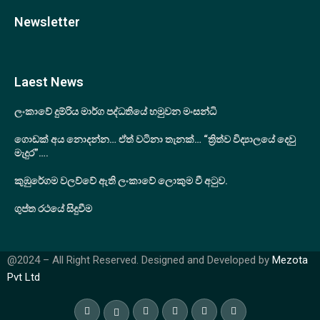
Newsletter
Laest News
ලංකාවේ දුම්රිය මාර්ග පද්ධතියේ හමුවන මංසන්ධි
ගොඩක් අය නොදන්න… ඒත් වටිනා තැනක්… “ත්‍රිත්ව විද්‍යාලයේ දෙවු
මැදුර”….
කුඹුරේගම වලව්වේ ඇති ලංකාවේ ලොකුම වී අටුව.
ගුප්ත රථයේ සිදුවීම
@2024 – All Right Reserved. Designed and Developed by
Mezota
Pvt Ltd