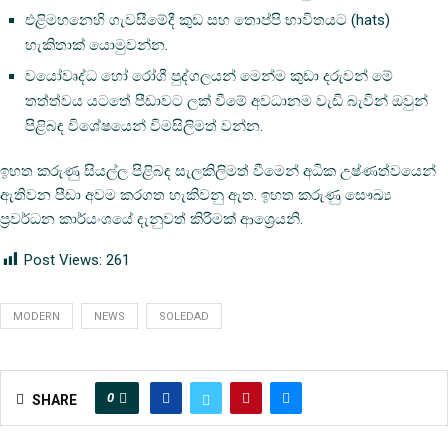
එළිමහනෙහි ගැවසීමේදී කුඩ සහ තොප්පි භාවිතයට (hats)
හැකිතාක් යොමුවන්න.
වයෝවෘද්ධ හෝ රෝගී පුද්ගලයන් මෙන්ම කුඩා දරුවන් මේ
තත්ත්වය යටතේ පීඩාවට ලක් වීමේ අවධානම වැඩි බැවින් ඔවුන්
පිළිබඳ විශේෂයෙන් විමසිලිමත් වන්න.
ඉහත කරුණු සියල්ල පිළිබඳ සැලකිලිමත් වීමෙන් අධික උෂ්ණත්වයෙන්
ඇතිවන පීඩා අවම කරගත හැකිවනු ඇත. ඉහත කරුණු සෞඛ්‍ය
ප්‍රවර්ධන කාර්යංශයේ දැනුවත් කිරීමක් ආශ්‍රෙයනි.
Post Views:
261
MODERN
NEWS
SOLEDAD
0
SHARE