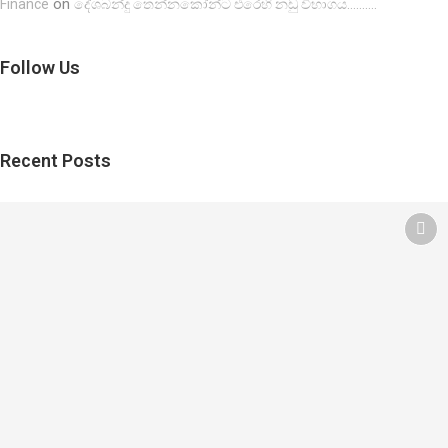
on
Finance
දේශබන්දු තෙන්නකෝන්ට එරෙහි නඩු විභාගය……….
Follow Us
Recent Posts