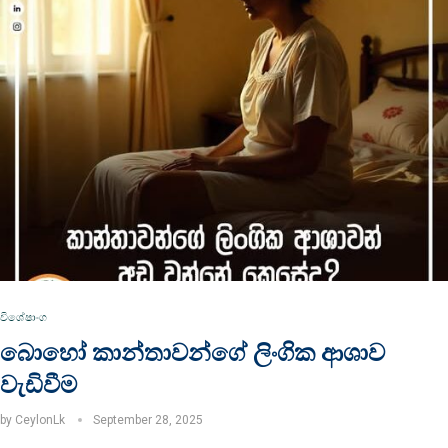
විශේෂාංග
බොහෝ කාන්තාවන්ගේ ලිංගික ආශාව
වැඩිවීම
by
CeylonLk
September 28, 2025