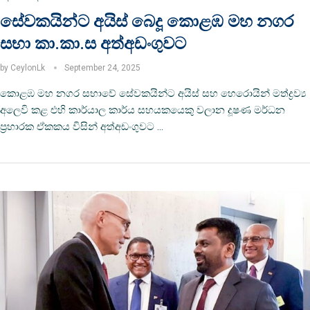
සේවකයින්ට අයිස් බෙදූ කොළඹ මහ නගර
සභා කා.කා.ස අත්අඩංගුවට
by
CeylonLk
September 24, 2025
කොළඹ මහ නගර සභාවේ සේවකයින්ට අයිස් සහ හෙරොයින් මත්ද්‍රව්‍ය
අලෙවි කළ එහි කාර්යාල කාර්ය සහයකයෙකු වලාන දූෂණ මර්ධන
ප්‍රහාරක ඒකකය විසින් අත්අඩංගුවට …