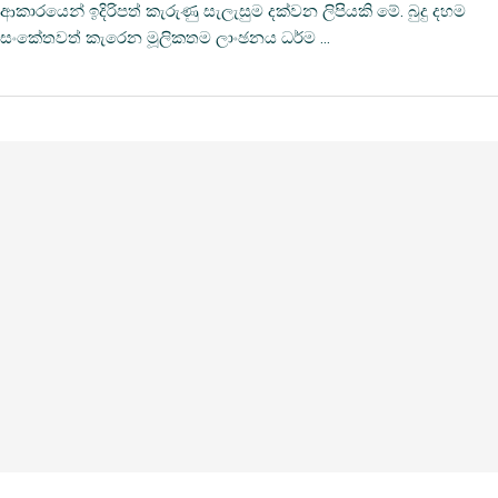
ආකාරයෙන් ඉදිරිපත් කැරුණු සැලැසුම දක්වන ලිපියකි මේ. බුදු දහම
සංකේතවත් කැරෙන මූලිකතම ලාංඡනය ධර්ම …