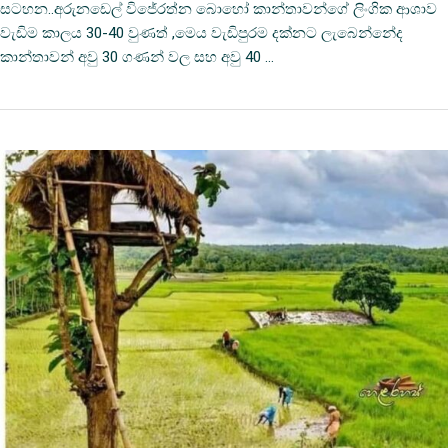
සටහන..අරුනඩෙල් විජේරත්න බොහෝ කාන්තාවන්ගේ ලිංගික ආශාව
වැඩිම කාලය 30-40 වුණත් ,මෙය වැඩිපුරම දක්නට ලැබෙන්නේද
කාන්තාවන් අවු 30 ගණන් වල සහ අවු 40 …