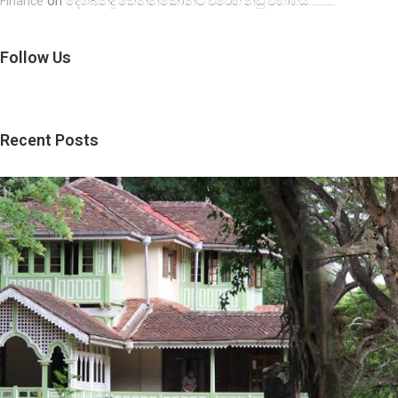
on
Finance
දේශබන්දු තෙන්නකෝන්ට එරෙහි නඩු විභාගය……….
Follow Us
Recent Posts