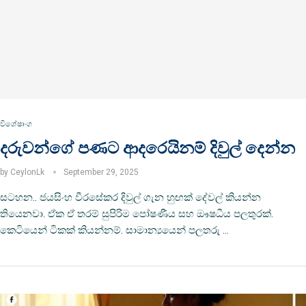
විශේෂාංග
දරුවන්ගේ පණට ආදරෙයිනම් දිවුල් දෙන්න
by
CeylonLk
September 29, 2025
සටහන.. ජයසිංහ වීරසේකර දිවුල් ගැන හුඟක් දේවල් කියන්න
තියෙනවා. ඒක ඒ තරම් සුපිරිම පෝෂණීය සහ ඖෂධීය පලතුරක්.
කෙටියෙන් ටිකක් කියන්නම්. සාමාන්‍යයෙන් පලතරු …