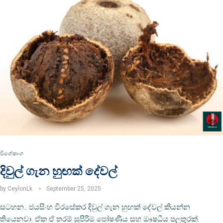
විශේෂාංග
දිවුල් ගැන හුඟක් දේවල්
by
CeylonLk
September 25, 2025
සටහන.. ජයසිංහ වීරසේකර දිවුල් ගැන හුඟක් දේවල් කියන්න
තියෙනවා. ඒක ඒ තරම් සුපිරිම පෝෂණීය සහ ඖෂධීය පලතුරක්.