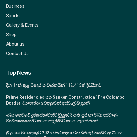
Business
Sports
Gallery & Events
Shop
About us
Contact Us
Top News
දින 14ක් තුළ විදෙස් සංචාරකයින් 112,415ක් දිවයිනට
Prime Residencies සහ Sanken Construction ‘The Colombo
Border’ ව්‍යාපෘතිය වෙනුවෙන් අත්වැල් බැඳගනී
ණය ගෙවීමේ දුෂ්කරතාවන්ට මුහුණ දී ඇති සුළු හා මධ්‍ය පරිමාණ
ව්‍යවසායකයන්ට සහන සැලසීමට සහන පැකේජයක්
ශ්‍රී ලංකා මහ බැංකුව 2025 වසර සඳහා වන ඩිජිටල් ගෙවීම් ප්‍රවර්ධන