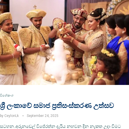
විශේෂාංග
ශ්‍රී ලංකාවේ සමාජ ප්‍රතිසංස්‌කරණ උත්සව
by
CeylonLk
September 24, 2025
සටහන..අරුනඩෙල් විජේරත්න දැරිය නහවන දින නැකත උදා වීමට