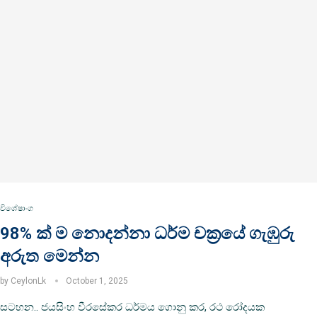
විශේෂාංග
98% ක් ම නොදන්නා ධර්ම චක්‍රයේ ගැඹුරු
අරුත මෙන්න
by
CeylonLk
October 1, 2025
සටහන.. ජයසිංහ වීරසේකර ධර්මය ගොනු කර, රථ රෝදයක