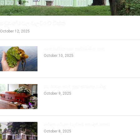
මඩුවන්වෙල වලව්වේ විත්ති
October 12, 2025
අපේ වැව් වනසන ආක්රමණික ශාක
October 10, 2025
රට රටවල අරුම පුදුම අවමංගල චාරිත්‍ර
October 9, 2025
අත්භූත යටියන වලව්වේ නොදත් කතාව
October 8, 2025