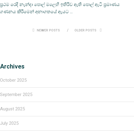
ප්‍රථම රෙදි නැන්දා පොල් මලෙහි ඉතිරිව ඇති පොල් ඇටි ප්‍රමාණය
ගණනය කිරීමෙන් අනාගතයේ ඇයට …
NEWER POSTS
OLDER POSTS
Archives
October 2025
September 2025
August 2025
July 2025