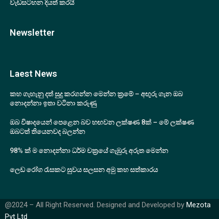
වැඩසටහන දියත් කරයි
Newsletter
Laest News
කහ ගැහැනු දත් සුදු කරගන්න මෙන්න ක්‍රමේ – අඟුරු ගැන ඔබ
නොදන්නා ඉතා වටිනා කරුණු
ඔබ විෂාදයෙන් පෙළෙන බව හඟවන ලක්ෂණ 8ක්‌ – මේ ලක්ෂණ
ඔබටත් තියෙනවද බලන්න
98% ක් ම නොදන්නා ධර්ම චක්‍රයේ ගැඹුරු අරුත මෙන්න
ලෙඩ රෝග රැසකට සුවය සලසන අමු කහ සත්කාරය
@2024 – All Right Reserved. Designed and Developed by
Mezota
Pvt Ltd