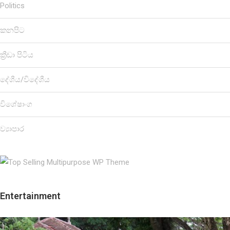
Politics
කනපිට
ක්‍රීඩා පිටිය
දේශීය/විදේශීය
විශේෂාංග
ව්‍යාපාර
Entertainment