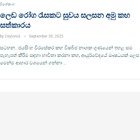
විශේෂාංග
ලෙඩ රෝග රැසකට සුවය සලසන අමු කහ
සත්කාරය
by
CeylonLk
September 30, 2025
සටහන.. ජයසිංහ වීරසේකර කහ විෂබිජ නාශක ගුණයෙන් ඉහළ සම
පැහැපත් කිරිම සඳහා භාවිතා කරනා කහ, ආයුර්වේදයේ ඖෂධයක් ලෙස
මෙන්ම ආහාර වශයෙන් ගන්නා …