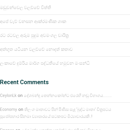
මඩුවන්වෙල වලව්වේ විත්ති
අපේ වැව් වනසන ආක්රමණික ශාක
රට රටවල අරුම පුදුම අවමංගල චාරිත්‍ර
අත්භූත යටියන වලව්වේ නොදත් කතාව
ලංකාවේ දුම්රිය මාර්ග පද්ධතියේ හමුවන මංසන්ධි
Recent Comments
on
CeylonLk
දේශබන්දු තෙන්නකෝන්ට එරෙහි නඩු විභාගය……….
on
Economy
තිලංග මාතාවට පින් පිණිස සෑදූ ‘බුද්ධ මාතා’ චිත්‍රපටය
පූජෝපහාර සිනමා ව්‍යාපාරයේ සටකපට මිථ්‍යාචාරයකි..!