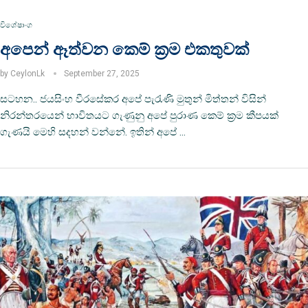
විශේෂාංග
අපෙන් ඈත්වන කෙම් ක්‍රම එකතුවක්
by
CeylonLk
September 27, 2025
සටහන.. ජයසිංහ වීරසේකර අපේ පැරැණි මුතුන් මිත්තන් විසින්
නිරන්තරයෙන් භාවිතයට ගැණුනු අපේ පුරාණ කෙම් ක්‍රම කීපයක්
ගැණයි මෙහි සදහන් වන්නේ. ඉතින් අපේ …