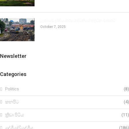
ලංකාවේ දුම්රිය මාර්ග පද්ධතියේ හමුවන මංසන්ධි
October 7, 2025
Newsletter
Categories
Politics
(8)
කනපිට
(4)
ක්‍රීඩා පිටිය
(11)
දේශීය/විදේශීය
(186)