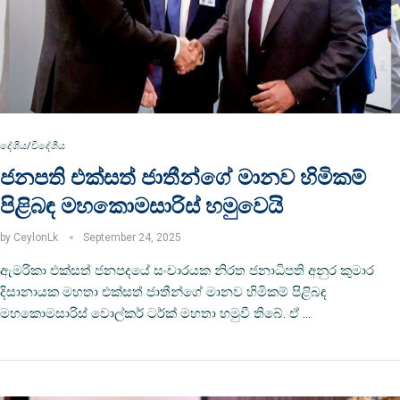
දේශීය/විදේශීය
ජනපති එක්සත් ජාතීන්ගේ මානව හිමිකම්
පිළිබඳ මහකොමසාරිස් හමුවෙයි
by
CeylonLk
September 24, 2025
ඇමරිකා එක්සත් ජනපදයේ සංචාරයක නිරත ජනාධිපති අනුර කුමාර
දිසානායක මහතා එක්සත් ජාතීන්ගේ මානව හිමිකම් පිළිබඳ
මහකොමසාරිස් වොල්කර් ටර්ක් මහතා හමුවී තිබේ. ඒ …