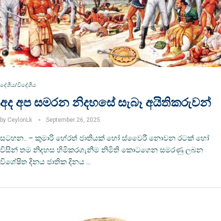
දේශීය/විදේශීය
අද අප සමරන නිදහසේ සැබෑ අයිතිකරුවන්
by
CeylonLk
September 26, 2025
සටහන.. – කුමාරි හේරත් ජාතියක් හෝ ස්වෛරී නොවන රටක් හෝ
විසින් තම නිදහස හිමිකරගැනීම නිමිති කොටගෙන සමරණු ලබන
විශේෂිත දිනය ජාතික දිනය …