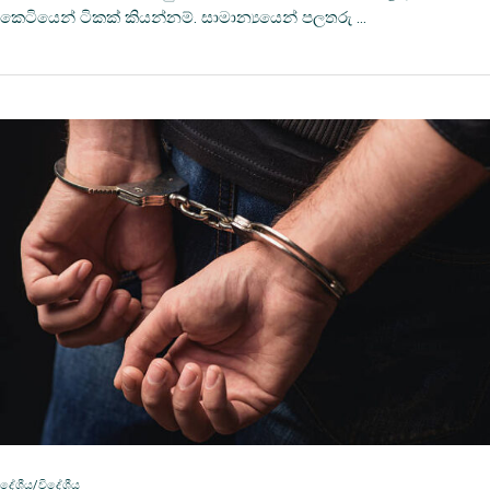
කෙටියෙන් ටිකක් කියන්නම්. සාමාන්‍යයෙන් පලතරු …
දේශීය/විදේශීය