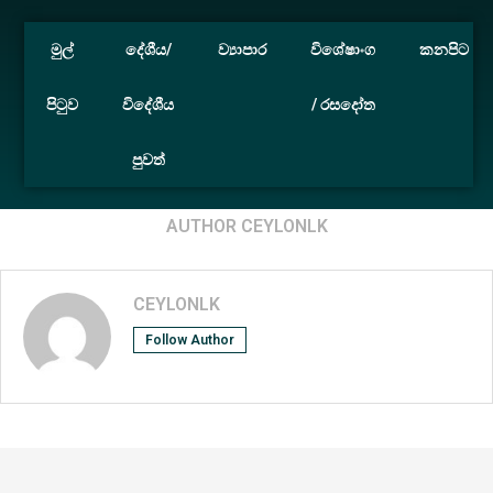
මුල්
දේශීය/
ව්‍යාපාර
විශේෂාංග
කනපිට
පිටුව
විදේශීය
/ රසදෝත
පුවත්
Home
Author
AUTHOR
CEYLONLK
CEYLONLK
Follow Author