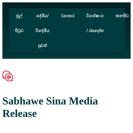
මුල්
දේශීය/
ව්‍යාපාර
විශේෂාංග
කනපිට
පිටුව
විදේශීය
/ රසදෝත
පුවත්
Sabhawe Sina Media
Release