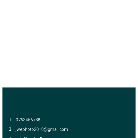
0763456788
jwephoto2010@gmail.com