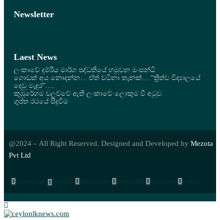
Newsletter
Laest News
ලංකාවේ දුම්රිය මාර්ග පද්ධතියේ හමුවන මංසන්ධි
ගොඩක් අය නොදන්න… ඒත් වටිනා තැනක්… “ත්‍රිත්ව විද්‍යාලයේ
දෙවු මැදුර”….
කුඹුරේගම වලව්වේ ඇති ලංකාවේ ලොකුම වී අටුව.
ගුප්ත රථයේ සිදුවීම
@2024 – All Right Reserved. Designed and Developed by
Mezota
Pvt Ltd
Facebook
Twitter
Instagram
Linkedin
Youtube
Email