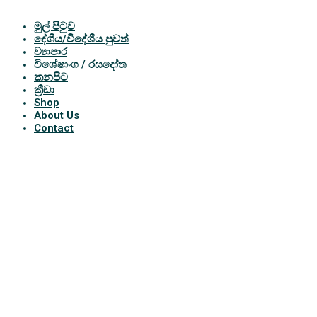
මුල් පිටුව
දේශීය/විදේශීය පුවත්
ව්‍යාපාර
විශේෂාංග / රසදෝත
කනපිට
ක්‍රීඩා
Shop
About Us
Contact