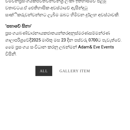
වමවන්ප්‍රසංගයක්පවත්වන්වන්ශ්‍රී ලංකා ඉතිහාසවේ පළමු
වතාවටය.ඒ ඓතිහාසික අවස්ථාවේ ඇසින්දුටු
සාක්ිකරුවන්වන්නට ලැබීම ඔබට හිමිවන දුර්ලභ අවස්ථාවකි.
‘සභාවේ සිනා’
ප්‍රසංගයබණ්ඩාරනායකජාතයන්තරඅනුස්මරණසම්මන්රණ
ශාලාපරිශ්‍රවේදී2025 මාර්තු මස 23 දින පස්වරු 0700ට පැවැත්වේ.
මෙෙ ප්‍රසංගය සංවිධාන කරනු ලබන්මන් Adam& Eve Events
විසිනි.
ALL
GALLERY ITEM